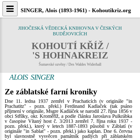
SINGER, Alois (1893-1961) - Kohoutikriz.org
JIHOČESKÁ VĚDECKÁ KNIHOVNA V ČESKÝCH
BUDĚJOVICÍCH
KOHOUTÍ KŘÍŽ /
'S HOHNAKREIZ
Šumavské ozvěny / Des Waldes Widerhall
ALOIS SINGER
Ze záblatské farní kroniky
Dne 11. ledna 1937 zemřel v Prachaticích (v originále "in
Prachatitz" - pozn. překl.) Ferdinand Kadlaček (tak psáno
příjmení v originále, Msgre Kadláček se narodil 27. října 1856 v
obci Střílky, okr. Kroměříž, a podle článku Jaroslava Pulkrábka
v časopise Vítaný host č. 3/2013 zemřel 7. října roku 1937 -
pozn. překl.), který v letech 1887-1893 působil v Záblatí (v
originále "in Sablat" - pozn. překl.) jako kaplan. Dne 6. června
byl slavnostně vysvěcen památník padlých při záblatském