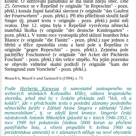
kostele. O udržování památníku se má starat zdejší obec. Dne
25. července se v Řepešíně (v originále "in Repeschin" - pozn.
překl.) konala župní hasičská slavnost (v originále "das Gaufest
der Feuerwehren" - pozn. překl.). Při této příležitosti sloužil farář
Singer (tj. pisatel textu v originále - pozn. překl.) polní mši
svatou. Dne 12. srpna byla v Řepešíně vysvěcena německá
mateřská školka (v originále "der deutsche Kindergarten" -
pozn. překl.). V tomto roce vystoupila před sklizní brambor řeka
Blanice (v originále "die Flanitz" - pozn. překl.) zase jednou z
břehů a těžce zpustošila cestu a farní pole u Řepešína (v
originále "gegen Repeschin" - pozn. překl.). Zejména pole
pachtýřky Foschumové (v originále "der Acker der Pächterin
Foschum" - pozn. překl.) tím velice utrpělo. Na jejím pozemku
se objevilo viditelné skalní podloží (v originále "kam der
Steingrund zum Vorschein" - pozn. překl.).
Weasch'n, Wusch'n und Gulatsch'n (1994), s. 73
Podle
Herberta Kiewega
(i samostatně zastoupeného na
webových stránkách Kohoutího kříže), editora krajanského
sborníku, jehož titul by v českém překladu zněl "Voli, vši a
koláče", jde v předchozím textu o poslední záznamy posledního
německého faráře v Záblatí Aloise Singera v záblatské "Liber
memorabilium", tj. ve zdejší farní kronice. Singerův český
následovník Antonín Mikolášek (působil tu v letech 1946-1953, v
roce 1949 byl pokutován částkou 5000 korun za přečtení
pastýřského listu, z vězení propuštěn 9. května 1960 na
prezidentskou amnestii) si v záznamech stěžuje na nové obyvatele