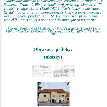
dvaadevadesátiletého záblatského kdysi kostelníka Bartholomäuse
Hudlera. Franz Grillinger končí svůj nekrolog citátem z díla
Tomáše Kempenského (1380-1471) "Čtyři knihy o následování
Krista" (po Bibli snad nejrozšířenější knihy světové literatury),
který v českém překladu zní: "Z Tvé ruky jsem přijal a vzal na
sebe kříž, nesl jsem jej a ponesu až do smrti, jak jsi mi uložil."
- - - - -
* Pomezí, Všeruby / České Budějovice / Ktiš / Prachatice / Libínské Sedlo /
Záblatí / Milešice / Krejčovice / † Ruhstorf an der Rott (BY) / † † Schönau
(BY)
Obrazové přílohy:
(ukázky)