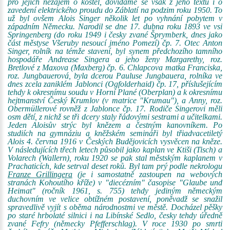
pro jejich nezájem o kostel, dovídáme se však z jeho textu i o
zavedení elektrického proudu do Záblatí na podzim roku 1950. To
už byl ovšem Alois Singer několik let po vyhnání pobytem v
západním Německu. Narodil se dne 17. dubna roku 1893 ve vsi
Springenberg (do roku 1949 i česky zvané Šprymberk, dnes jako
část městyse Všeruby nesoucí jméno Pomezí) čp. 7. Otec Anton
Singer, rolník na témže stavení, byl synem předchozího tamního
hospodáře Andrease Singera a jeho ženy Margarethy, roz.
Bretlové z Maxova (Maxberg) čp. 6. Chlapcova matka Franciska,
roz. Jungbauerová, byla dcerou Pauluse Jungbauera, rolníka ve
dnes zcela zaniklém Jablonci (Ogfolderhaid) čp. 17, příslušejícím
tehdy k okresnímu soudu v Horní Plané (Oberplan) a k okresnímu
hejtmanství Český Krumlov (v matrice "Krumau"), a Anny, roz.
Obermüllerové rovněž z Jablonce čp. 17. Rodiče Singerovi měli
osm dětí, z nichž se tři dcery staly řádovými sestrami a učitelkami.
Jeden Aloisův strýc byl knězem a čestným kanovníkem. Po
studiích na gymnáziu a kněžském semináři byl třiadvacetiletý
Alois 4. června 1916 v Českých Budějovicích vysvěcen na kněze.
V následujících třech letech působil jako kaplan ve Ktiši (Tisch) a
Volarech (Wallern), roku 1920 se pak stal městským kaplanem v
Prachaticích, kde setrval deset roků. Byl tam prý podle nekrologu
Franze Grillingera
(je i samostatně zastoupen na webových
stranách Kohoutího kříže) v "diecézním" časopise "Glaube und
Heimat" (ročník 1961, s. 755) tehdy jediným německým
duchovním ve velice obtížném postavení, poněvadž se snažil
spravedlivě vyjít s oběma národnostmi ve městě. Docházel pěšky
po staré hrbolaté silnici i na Libínské Sedlo, česky tehdy úředně
zvané Fefry (německy Pfefferschlag). V roce 1930 po smrti