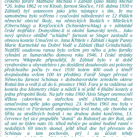
českého faráře Mathiase Michala v Záblatí (jako Matěj Míchal
*26. ledna 1862 ve vsi Kloub, farnost Skočice, †10. dubna 1930 v
Záblatí) byl ustanoven jako jeho nástupce s tím, že mu
samotnému bylo svěřeno i vyučování náboženství ve 12 třídách
německé obecné školy, na německých školách v Milešicích
(Oberschlag) a Krejčovicích (Schneiderschlag) a v záblatské
české trojtřídce. Domyslíme-li si okolní šumavský terén... Jako
nový správce obtížně "schůdné" farnosti se Singer zasloužil o
obnovu kostela Umučení sv. Jana Křtitele v Záblatí i kaple Panny
Marie Karmelské na Dobré Vodě u Záblatí (Bad Grindschädl).
Nejtěžší osudovou ranou bylo ovšem pro něho a jeho farníky
vyhnání ze šumavského domova roku 1946. I české stránky
serveru Wikipedie připouštějí, že Záblatí bylo v té době
vyrabováno a obyvatelstvo i po dosídlení dosahovalo asi poloviny
předchozího počtu (v roce 1930 kolem 400 osob z téměř
dvojnásobku ovšem 100 let předtím). Farář Singer převzal v
Německu farnost Schönau v dolnobavorském zemském okrese
Rottal-Inn a vedl ji až do 6. prosince 1960. Fara je tu vzdálena od
kostela dva kilometry chůze a náleží k ní ještě 4 filiální kostely a
jedna přespolní škola. Na jaře roku 1960 Alois Singer onemocněl
těžkou cukrovkou a stařeckou snětí (Altersbrand, dnes
označována spíše jako gangréna). 23. května 1961 mu byla v
nemocnici ve Fürstenzell amputována levá noha, ale choroba se
šířila za strašlivých bolestí i na druhou dolní končetinu, 13.
července byl sice propuštěn "domů" do Ruhstorf an der Rott, ale
už ani ne týden nato 16. téhož měsíce po sedmé hodině ranní v
nedožitých 69 letech skonal, ještě téhož dne byl převezen do
Schönau a tam pochován, prý i za účasti tehdy