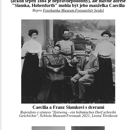
(ačkoli srpen 1884 je nepravděpodobný), ale hlavně adrese
"Slamka, Hohenfurth" mohla být jeho manželka Caecilia
Repro
Fotobanka Museum Fotoateliér Seidel
Caecilia a Franz Slamkovi s dcerami
Reprofoto z výstavy "Zettwing - ein böhmisches Dorf schreibt
Geschichte", Schloss Museum Freistadt 2021, Leona Töröková