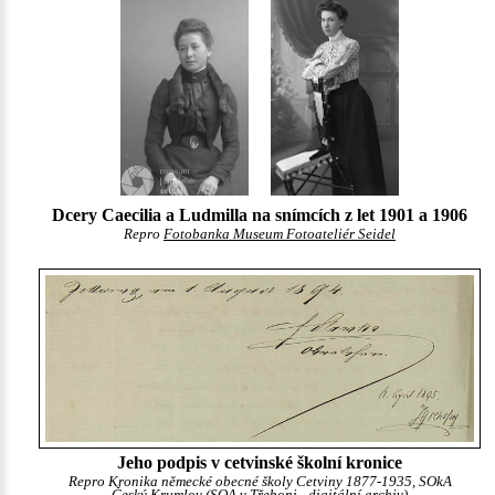
Dcery Caecilia a Ludmilla na snímcích z let 1901 a 1906
Repro
Fotobanka Museum Fotoateliér Seidel
Jeho podpis v cetvinské školní kronice
Repro Kronika německé obecné školy Cetviny 1877-1935, SOkA