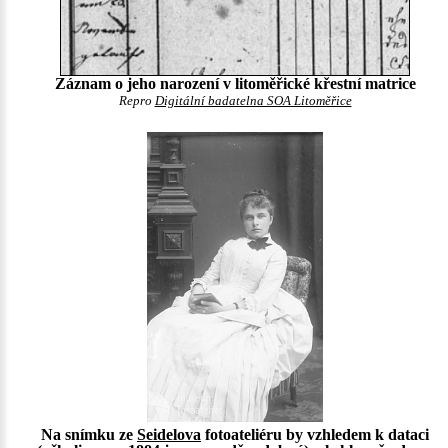
Záznam o jeho narození v litoměřické křestní matrice
Repro
Digitální badatelna SOA Litoměřice
Na snímku ze
Seidelova
fotoateliéru by vzhledem k dataci