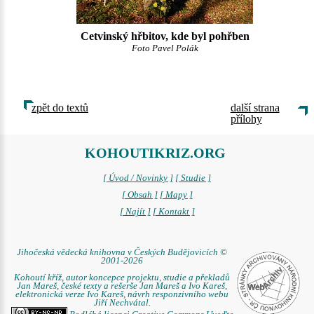
Cetvinský hřbitov, kde byl pohřben
Foto Pavel Polák
zpět do textů
další strana
přílohy
KOHOUTIKRIZ.ORG
[ Úvod / Novinky ]
[ Studie ]
[ Obsah ]
[ Mapy ]
[ Najít ]
[ Kontakt ]
Jihočeská vědecká knihovna v Českých Budějovicích ©
2001-2026
Kohoutí kříž, autor koncepce projektu, studie a překladů
Jan Mareš, české texty a rešerše Jan Mareš a Ivo Kareš,
elektronická verze Ivo Kareš, návrh responzivního webu
Jiří Nechvátal.