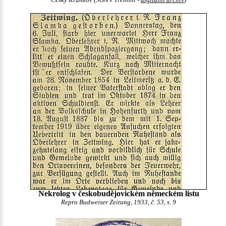
Český Krumlov (SOA v Třeboni -
digitální archiv
)
Nekrolog v českobudějovickém německém listu
Repro Budweiser Zeitung, 1933, č. 53, s. 9