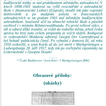
budějovické reálky se stal praktikantem městského zahradnictví. V
letech 1898-1901 studoval na vyšší ovocnářské a zahradnické
škole v jihomoravské Lednici (Eisgrub), sloužil rok jako vojenský
dobrovolník a po studijním pobytu ve francouzských
zahradnictvích se na podzim 1903 stal městským budějovickým
zahradníkem. Současně učil na německé rolnické škole a působil
osvětově i v místním Böhmerwaldbundu. Po první světové válce, z
níž si odnesl těžké zranění, se vrátil do rodného města, jehož česká
správa ho brzy nato ovšem propustila ze svých služeb. Redigoval
ve vydavatelství Moldavia odborný časopis Der Gartenfreund a
byl bohatě publicisticky činný. Po vyhnání z domova žil, od roku
1950 ovdovělý, u syna Karla až do své smrti v Markgröningen u
Ludwigsburgu 28. září 1957, tedy rok po zveřejnění vzpomínky na
Leitersteinské v časopise Hoam!
- - - - -
* České Budějovice / hora Kleť / † Markgröningen (BW)
Obrazové přílohy:
(ukázky)