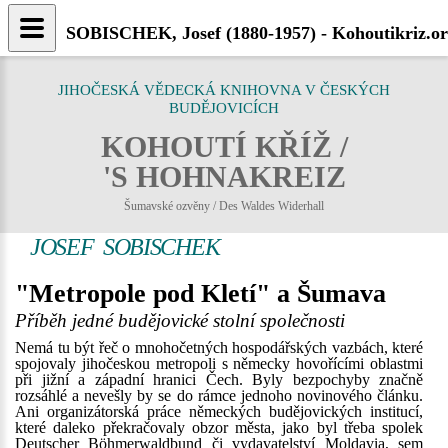
SOBISCHEK, Josef (1880-1957) - Kohoutikriz.o
JIHOČESKÁ VĚDECKÁ KNIHOVNA V ČESKÝCH
BUDĚJOVICÍCH
KOHOUTÍ KŘÍŽ /
'S HOHNAKREIZ
Šumavské ozvěny / Des Waldes Widerhall
JOSEF SOBISCHEK
"Metropole pod Kletí" a Šumava
Příběh jedné budějovické stolní společnosti
Nemá tu být řeč o mnohočetných hospodářských vazbách, které
spojovaly jihočeskou metropoli s německy hovořícími oblastmi
při jižní a západní hranici Čech. Byly bezpochyby značně
rozsáhlé a nevešly by se do rámce jednoho novinového článku.
Ani organizátorská práce německých budějovických institucí,
které daleko překračovaly obzor města, jako byl třeba spolek
Deutscher Böhmerwaldbund či vydavatelství Moldavia, sem