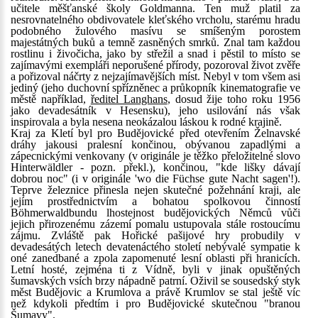
učitele měšťanské školy Goldmanna. Ten muž platil za
nesrovnatelného obdivovatele kleťského vrcholu, starému hradu
podobného žulového masívu se smíšeným porostem
majestátných buků a temně zasněných smrků. Znal tam každou
rostlinu i živočicha, jako by střežil a snad i pěstil to místo se
zajímavými exempláři neporušené přírody, pozoroval život zvěře
a pořizoval náčrty z nejzajímavějších míst. Nebyl v tom všem asi
jediný (jeho duchovní spřízněnec a průkopník kinematografie ve
městě například,
ředitel Langhans
, dosud žije toho roku 1956
jako devadesátník v Hesensku), jeho usilování nás však
inspirovala a byla nesena neokázalou láskou k rodné krajině.
Kraj za Kletí byl pro Budějovické před otevřením Želnavské
dráhy jakousi pralesní končinou, obývanou zapadlými a
zápecnickými venkovany (v originále je těžko přeložitelné slovo
Hinterwäldler - pozn. překl.), končinou, "kde lišky dávají
dobrou noc" (i v originále 'wo die Füchse gute Nacht sagen'!).
Teprve železnice přinesla nejen skutečné požehnání kraji, ale
jejím prostřednictvím a bohatou spolkovou činností
Böhmerwaldbundu lhostejnost budějovických Němců vůči
jejich přirozenému zázemí pomalu ustupovala stále rostoucímu
zájmu. Zvláště pak Hořické pašijové hry probudily v
devadesátých letech devatenáctého století nebývalé sympatie k
oné zanedbané a zpola zapomenuté lesní oblasti při hranicích.
Letní hosté, zejména ti z Vídně, byli v jinak opuštěných
šumavských vsích brzy nápadně patrní. Oživil se sousedský styk
měst Budějovic a Krumlova a právě Krumlov se stal ještě víc
než kdykoli předtím i pro Budějovické skutečnou "branou
Šumavy".