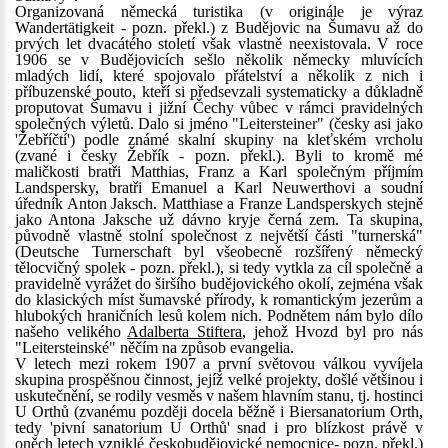
Organizovaná německá turistika (v originále je výraz
Wandertätigkeit - pozn. překl.) z Budějovic na Šumavu až do
prvých let dvacátého století však vlastně neexistovala. V roce
1906 se v Budějovicích sešlo několik německy mluvících
mladých lidí, které spojovalo přátelství a několik z nich i
příbuzenské pouto, kteří si předsevzali systematicky a důkladně
proputovat Šumavu i jižní Čechy vůbec v rámci pravidelných
společných výletů. Dalo si jméno "Leitersteiner" (česky asi jako
'Žebříčtí') podle známé skalní skupiny na kleťském vrcholu
(zvané i česky Žebřík - pozn. překl.). Byli to kromě mé
maličkosti bratři Matthias, Franz a Karl společným příjmím
Landspersky, bratři Emanuel a Karl Neuwerthovi a soudní
úředník Anton Jaksch. Matthiase a Franze Landsperskych stejně
jako Antona Jaksche už dávno kryje černá zem. Ta skupina,
původně vlastně stolní společnost z největší části "turnerská"
(Deutsche Turnerschaft byl všeobecně rozšířený německý
tělocvičný spolek - pozn. překl.), si tedy vytkla za cíl společně a
pravidelně vyrážet do širšího budějovického okolí, zejména však
do klasických míst šumavské přírody, k romantickým jezerům a
hlubokých hraničních lesů kolem nich. Podnětem nám bylo dílo
našeho velikého
Adalberta Stiftera
, jehož Hvozd byl pro nás
"Leitersteinské" něčím na způsob evangelia.
V letech mezi rokem 1907 a první světovou válkou vyvíjela
skupina prospěšnou činnost, jejíž velké projekty, došlé většinou i
uskutečnění, se rodily vesměs v našem hlavním stanu, tj. hostinci
U Orthů (zvanému později docela běžně i Biersanatorium Orth,
tedy 'pivní sanatorium U Orthů' snad i pro blízkost právě v
oněch letech vzniklé českobudějovické nemocnice- pozn. překl.)