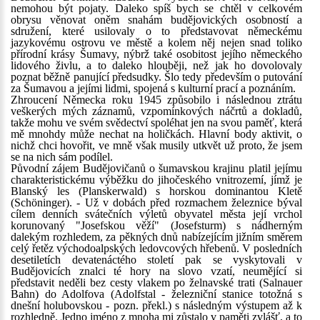
nemohou být pojaty. Daleko spíš bych se chtěl v celkovém
obrysu věnovat oněm snahám budějovických osobností a
sdružení, které usilovaly o to představovat německému
jazykovému ostrovu ve městě a kolem něj nejen snad toliko
přírodní krásy Šumavy, nýbrž také osobitost jejího německého
lidového živlu, a to daleko hlouběji, než jak ho dovolovaly
poznat běžně panující předsudky. Šlo tedy především o putování
za Šumavou a jejími lidmi, spojená s kulturní prací a poznáním.
Zhroucení Německa roku 1945 způsobilo i následnou ztrátu
veškerých mých záznamů, vzpomínkových náčrtů a dokladů,
takže mohu ve svém svědectví spoléhat jen na svou paměť, která
mě mnohdy může nechat na holičkách. Hlavní body aktivit, o
nichž chci hovořit, ve mně však musily utkvět už proto, že jsem
se na nich sám podílel.
Původní zájem Budějovičanů o šumavskou krajinu platil jejímu
charakteristickému výběžku do jihočeského vnitrozemí, jímž je
Blanský les (Planskerwald) s horskou dominantou Kletě
(Schöninger). - Už v dobách před rozmachem železnice býval
cílem denních svátečních výletů obyvatel města její vrchol
korunovaný "Josefskou věží" (Josefsturm) s nádherným
dalekým rozhledem, za pěkných dnů nabízejícím jižním směrem
celý řetěz východoalpských ledovcových hřebenů. V posledních
desetiletích devatenáctého století pak se vyskytovali v
Budějovicích znalci té hory na slovo vzatí, neumějící si
představit neděli bez cesty vlakem po želnavské trati (Salnauer
Bahn) do Adolfova (Adolfstal - železniční stanice totožná s
dnešní holubovskou - pozn. překl.) s následným výstupem až k
rozhledně. Jedno jméno z mnoha mi zůstalo v paměti zvlášť, a to