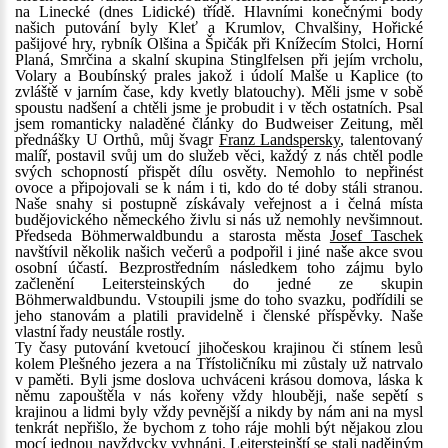
na Linecké (dnes Lidické) třídě. Hlavními konečnými body
našich putování byly Kleť a Krumlov, Chvalšiny, Hořické
pašijové hry, rybník Olšina a Špičák při Knížecím Stolci, Horní
Planá, Smrčina a skalní skupina Stinglfelsen při jejím vrcholu,
Volary a Boubínský prales jakož i údolí Malše u Kaplice (to
zvláště v jarním čase, kdy kvetly blatouchy). Měli jsme v sobě
spoustu nadšení a chtěli jsme je probudit i v těch ostatních. Psal
jsem romanticky naladěné články do Budweiser Zeitung, měl
přednášky U Orthů, můj švagr
Franz Landspersky
, talentovaný
malíř, postavil svůj um do služeb věci, každý z nás chtěl podle
svých schopností přispět dílu osvěty. Nemohlo to nepřinést
ovoce a připojovali se k nám i ti, kdo do té doby stáli stranou.
Naše snahy si postupně získávaly veřejnost a i čelná místa
budějovického německého živlu si nás už nemohly nevšimnout.
Předseda Böhmerwaldbundu a starosta města
Josef Taschek
navštívil několik našich večerů a podpořil i jiné naše akce svou
osobní účastí. Bezprostředním následkem toho zájmu bylo
začlenění Leitersteinských do jedné ze skupin
Böhmerwaldbundu. Vstoupili jsme do toho svazku, podřídili se
jeho stanovám a platili pravidelně i členské příspěvky. Naše
vlastní řady neustále rostly.
Ty časy putování kvetoucí jihočeskou krajinou či stínem lesů
kolem Plešného jezera a na Třístoličníku mi zůstaly už natrvalo
v paměti. Byli jsme doslova uchváceni krásou domova, láska k
němu zapouštěla v nás kořeny vždy hlouběji, naše sepětí s
krajinou a lidmi byly vždy pevnější a nikdy by nám ani na mysl
tenkrát nepřišlo, že bychom z toho ráje mohli být nějakou zlou
mocí jednou navždycky vyhnáni. Leitersteinští se stali nadějným