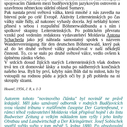
spojovacím článkem mezi budějovickým jazykovým ostrovem a
uzavřenou německou sídelní oblastí Šumavy.
Pak nastala první světová válka, která mnohé z nás zavedla na
bitevní pole po celé Evropě. Aktivity Leitersteinských po čas
války stále řídly, až nakonec vyhasly docela. Její neblahý konec
přinesl s sebou i rozpuštění Böhmerwaldbundu a s ním i
spolkové skupiny Leitersteinských. Po politickém převratu
vznikl pod vedením redaktora vydavatelství Moldavia
Antona
Schacherla
jako její náhrada samostatný spolek s názvem
Wandervereinigung für den deutschen Böhmerwald, který pak
až do let druhé světové války pokračoval v naší někdejší
činnosti. To, co se stalo po druhé světové válce, vedlo ovšem k
úplnému zániku všeho.
V srdcích dosud žijících starých Leitersteinských však dodnes
trvá ten cit domovské lásky a touha po nádherných končinách
našeho lesa. Byli by prví, kdyby nám Bůh dal tu milost, kdo by
vstoupili na rodnou půdu a jejich oči by ji při pohledu na ni
skropily slzami.
Hoam!, 1956, č. 8, s. 1-3
Autorem tohoto "novinového článku" byl novinář ne právě
ledajaký. Měl jako uznávaný odborník v rodných Budějovicích
svou vlastní tribunu v rozšířeném časopise Der Gartenfreund, v
rámci téhož vydavatelství Moldavia však přispíval hojně i do listu
Budweiser Zeitung a velkým nákladem tam vyšly i jeho knihy
Obstbau und Landwirtschaft a Der Kleingärtner. Josef Sobischek
spatřil světlo světa v tom městě 5. ledna 1880. Po absolvování