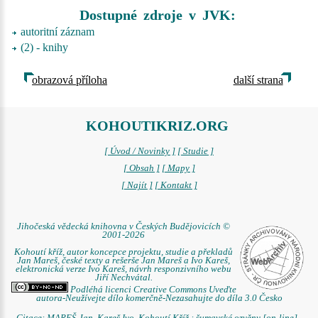
Dostupné zdroje v JVK:
autoritní záznam
(2) - knihy
obrazová příloha
další strana
KOHOUTIKRIZ.ORG
[ Úvod / Novinky ]
[ Studie ]
[ Obsah ]
[ Mapy ]
[ Najít ]
[ Kontakt ]
Jihočeská vědecká knihovna v Českých Budějovicích ©
2001-2026
Kohoutí kříž, autor koncepce projektu, studie a překladů
Jan Mareš, české texty a rešerše Jan Mareš a Ivo Kareš,
elektronická verze Ivo Kareš, návrh responzivního webu
Jiří Nechvátal.
Podléhá licenci Creative Commons Uveďte
autora-Neužívejte dílo komerčně-Nezasahujte do díla 3.0 Česko
Citace: MAREŠ Jan. Kareš Ivo. Kohoutí Kříž : šumavské ozvěny [on-line] .