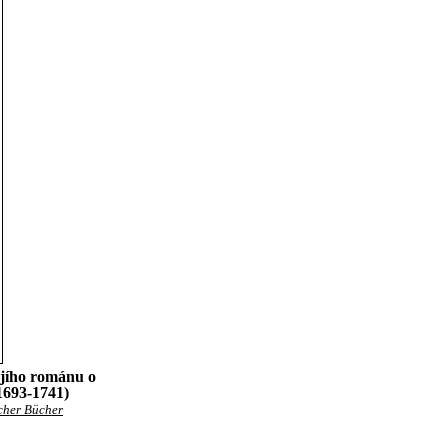
ejího románu o
1693-1741)
scher Bücher