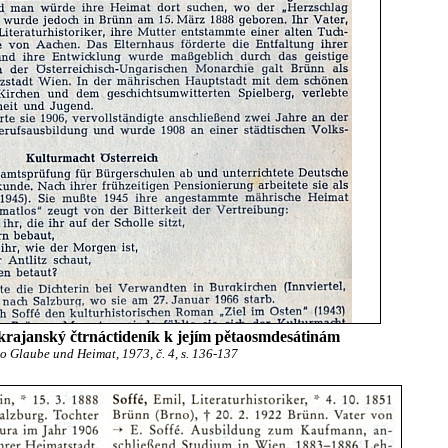
 krajanský čtrnáctideník k jejím pětaosmdesátinám
o Glaube und Heimat, 1973, č. 4, s. 136-137