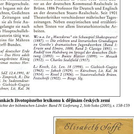
tránkách životopisného lexikonu k dějinám českých zemí
chte der böhmischen Länder. Band IV. Lieferung 2, Sitk-Soko (2005), s. 158-159