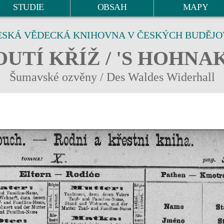
STUDIE
OBSAH
MAPY
ESKÁ VĚDECKÁ KNIHOVNA V ČESKÝCH BUDĚJO
UTÍ KŘÍŽ / 'S HOHNA
Šumavské ozvěny / Des Waldes Widerhall