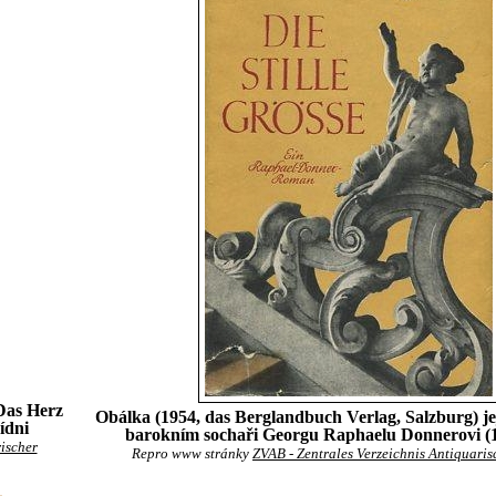
Das Herz
Obálka (1954, das Berglandbuch Verlag, Salzburg) j
ídni
barokním sochaři Georgu Raphaelu Donnerovi (
ischer
Repro www stránky
ZVAB - Zentrales Verzeichnis Antiquari