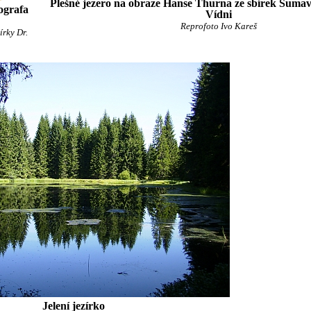
Plešné jezero na obraze Hanse Thurna ze sbírek Šuma
ografa
Vídni
Reprofoto Ivo Kareš
írky Dr.
Jelení jezírko