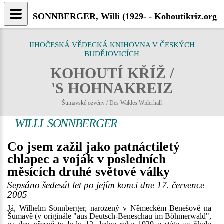
SONNBERGER, Willi (1929- - Kohoutikriz.org
JIHOČESKÁ VĚDECKÁ KNIHOVNA V ČESKÝCH
BUDĚJOVICÍCH
KOHOUTÍ KŘÍŽ /
'S HOHNAKREIZ
Šumavské ozvěny / Des Waldes Widerhall
WILLI SONNBERGER
Co jsem zažil jako patnáctiletý
chlapec a voják v posledních
měsících druhé světové války
Sepsáno šedesát let po jejím konci dne 17. července
2005
Já, Wilhelm Sonnberger, narozený v Německém Benešově na
Šumavě (v originále "aus Deutsch-Beneschau im Böhmerwald",