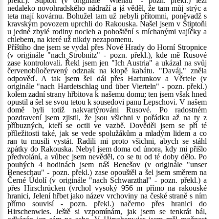
překl.). Štiptoň (v originále "Wienau" - pozn. překl.) leží
nedaleko novohradského nádraží a já věděl, že tam můj strýc a
teta mají kovárnu. Bohužel tam už nebyli přítomni, poněvadž s
kravským povozem uprchli do Rakouska. Našel jsem v Štiptoňi
u jedné zbylé rodiny nocleh a pohoštění s míchanými vajíčky a
chlebem, na které už nikdy nezapomenu.
Příštího dne jsem se vydal přes Nové Hrady do Horní Stropnice
(v originále "nach Strobnitz" - pozn. překl.), kde mě Rusové
zase kontrolovali. Řekl jsem jen "Ich Austria" a ukázal na svůj
červenobíločervený odznak na klopě kabátu. "Daváj," zněla
odpověď. A tak jsem šel dál přes Hartunkov a Věrtele (v
originále "nach Hardetschlag und über Vierteln" - pozn. překl.)
kolem zadní strany hřbitova k našemu domu; ten jsem však hned
opustil a šel se svou tetou k sousedovi panu Lepschovi. V našem
domě byli totiž nakvartýrováni Rusové. Po radostném
pozdravení jsem zjistil, že jsou všichni v pořádku až na ty z
příbuzných, kteří se octli ve vazbě. Dověděl jsem se při té
příležitosti také, jak se vede spolužákům a mladým lidem a co
ran tu musili vystát. Radili mi proto všichni, abych se stáhl
zpátky do Rakouska. Nebyl jsem doma od února, kdy mi přišlo
předvolání, a vůbec jsem nevěděl, co se tu od té doby dělo. Po
pouhých 4 hodinách jsem náš Benešov (v originále "unser
Beneschau" - pozn. překl.) zase opouštěl a šel jsem směrem na
Černé Údolí (v originále "nach Schwarzthal" - pozn. překl.) a
přes Hirschrücken (vrchol vysoký 956 m přímo na rakouské
hranici, Jelení hřbet jako název vrchoviny na české straně s ním
přímo souvisí - pozn. překl.) načerno přes hranici do
Hirschenwies. Ještě si vzpomínám, jak jsem se tenkrát bál,