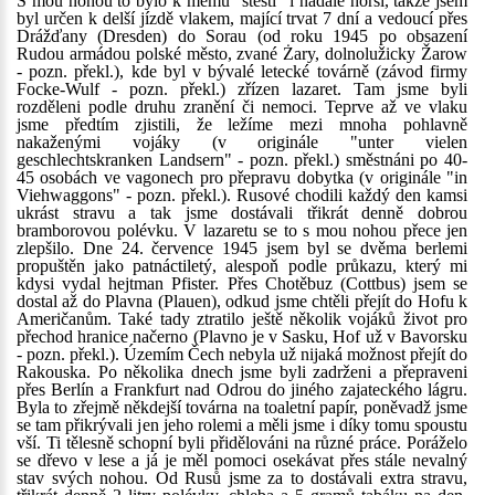
S mou nohou to bylo k mému "štěstí" i nadále horší, takže jsem
byl určen k delší jízdě vlakem, mající trvat 7 dní a vedoucí přes
Drážďany (Dresden) do Sorau (od roku 1945 po obsazení
Rudou armádou polské město, zvané Żary, dolnolužicky Žarow
- pozn. překl.), kde byl v bývalé letecké továrně (závod firmy
Focke-Wulf - pozn. překl.) zřízen lazaret. Tam jsme byli
rozděleni podle druhu zranění či nemoci. Teprve až ve vlaku
jsme předtím zjistili, že ležíme mezi mnoha pohlavně
nakaženými vojáky (v originále "unter vielen
geschlechtskranken Landsern" - pozn. překl.) směstnáni po 40-
45 osobách ve vagonech pro přepravu dobytka (v originále "in
Viehwaggons" - pozn. překl.). Rusové chodili každý den kamsi
ukrást stravu a tak jsme dostávali třikrát denně dobrou
bramborovou polévku. V lazaretu se to s mou nohou přece jen
zlepšilo. Dne 24. července 1945 jsem byl se dvěma berlemi
propuštěn jako patnáctiletý, alespoň podle průkazu, který mi
kdysi vydal hejtman Pfister. Přes Chotěbuz (Cottbus) jsem se
dostal až do Plavna (Plauen), odkud jsme chtěli přejít do Hofu k
Američanům. Také tady ztratilo ještě několik vojáků život pro
přechod hranice načerno (Plavno je v Sasku, Hof už v Bavorsku
- pozn. překl.). Územím Čech nebyla už nijaká možnost přejít do
Rakouska. Po několika dnech jsme byli zadrženi a přepraveni
přes Berlín a Frankfurt nad Odrou do jiného zajateckého lágru.
Byla to zřejmě někdejší továrna na toaletní papír, poněvadž jsme
se tam přikrývali jen jeho rolemi a měli jsme i díky tomu spoustu
vší. Ti tělesně schopní byli přidělováni na různé práce. Poráželo
se dřevo v lese a já je měl pomoci osekávat přes stále nevalný
stav svých nohou. Od Rusů jsme za to dostávali extra stravu,