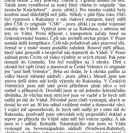
třikrát denně 2 litry polévky, chleba a 5 gramů tabáku na den.
Tabák jsem vyměňoval za ruský žitný chleba (v originále "das
russische Knäckebrot" - pozn. překl.). Pro mnoho vojáků bylo
kouření snad důležitější než jídlo. Někdy v půli října roku 1945
byl vypraven s Rakušany z nás vlakový transport, který mířil
přes ČSR (v originále "CSR" - pozn. překl.) za ruské vojenské
ostrahy do Vídně. Vydával jsem se za Rakušana, s adresou mé
tety ve Vídni. První těžkosti s transportem začaly hned na
československé hranici. Češi nás nechtěli nechat projet. V Praze
nastala další komplikace. Češi nás požadovali jako pracovní síly,
čemuž se z ruské strany podařilo zabránit. Rusové měli příkaz,
který také provedli a bezpečně nás dopravili do Vídně. V Praze
zahnali proto Čechy od vlaku výstřely ze svých zbraní. Pak jsme
dorazili do Gmündu. Ten byl rozdělen na 3 okrsky. Třetí z
okrsků byl opět český a jmenoval se České Velenice (v originále
jen "und hieß Velenice", třeba asi dodat, že k okrsku patřilo za
války hlavní městské nádraží - pozn. překl.). Museli jsme tam
znovu delší dobu stát kvůli výjezdu do Rakouska. V Českých
Velenicích jsem měl také první příležitost zjistit něco o své
rodině a příbuzných. Dověděl jsem se od jednoho železničního
úředníka, že všichni moji strýcové jsou ve vazbě a že bych měl
raději jet dál do Vídně. Původně jsem chtěl vystoupit, abych se
dostal ke své asi 30 km odtud vzdálené rodné a domovské obci.
I vojáci mě upozorňovali, že bych měl raději jet s nimi dál do
Rakouska, poněvadž jsme odevzdali svůj propouštěcí doklad a
teprve po příjezdu do Vídně nám měl být vrácen zpátky. A tak
jsem to i udělal. Bohudík. Následujícího dne jsem ve Vídni
vystoupil na Severozápadním nádraží (Nordwest-Bahnhof),