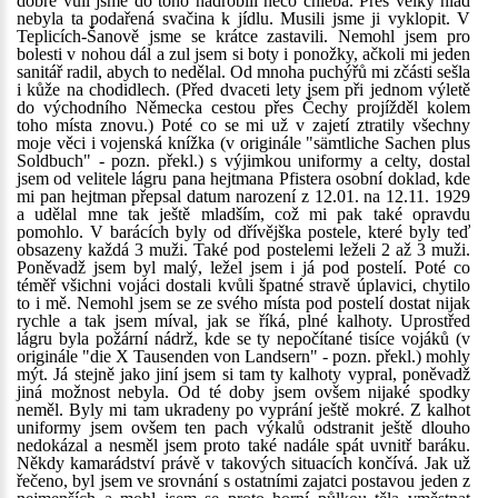
dobré vůli jsme do toho nadrobili něco chleba. Přes velký hlad
nebyla ta podařená svačina k jídlu. Musili jsme ji vyklopit. V
Teplicích-Šanově jsme se krátce zastavili. Nemohl jsem pro
bolesti v nohou dál a zul jsem si boty i ponožky, ačkoli mi jeden
sanitář radil, abych to nedělal. Od mnoha puchýřů mi zčásti sešla
i kůže na chodidlech. (Před dvaceti lety jsem při jednom výletě
do východního Německa cestou přes Čechy projížděl kolem
toho místa znovu.) Poté co se mi už v zajetí ztratily všechny
moje věci i vojenská knížka (v originále "sämtliche Sachen plus
Soldbuch" - pozn. překl.) s výjimkou uniformy a celty, dostal
jsem od velitele lágru pana hejtmana Pfistera osobní doklad, kde
mi pan hejtman přepsal datum narození z 12.01. na 12.11. 1929
a udělal mne tak ještě mladším, což mi pak také opravdu
pomohlo. V barácích byly od dřívějška postele, které byly teď
obsazeny každá 3 muži. Také pod postelemi leželi 2 až 3 muži.
Poněvadž jsem byl malý, ležel jsem i já pod postelí. Poté co
téměř všichni vojáci dostali kvůli špatné stravě úplavici, chytilo
to i mě. Nemohl jsem se ze svého místa pod postelí dostat nijak
rychle a tak jsem míval, jak se říká, plné kalhoty. Uprostřed
lágru byla požární nádrž, kde se ty nepočítané tisíce vojáků (v
originále "die X Tausenden von Landsern" - pozn. překl.) mohly
mýt. Já stejně jako jiní jsem si tam ty kalhoty vypral, poněvadž
jiná možnost nebyla. Od té doby jsem ovšem nijaké spodky
neměl. Byly mi tam ukradeny po vyprání ještě mokré. Z kalhot
uniformy jsem ovšem ten pach výkalů odstranit ještě dlouho
nedokázal a nesměl jsem proto také nadále spát uvnitř baráku.
Někdy kamarádství právě v takových situacích končívá. Jak už
řečeno, byl jsem ve srovnání s ostatními zajatci postavou jeden z