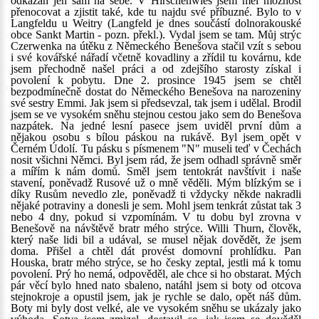
odkázán jen sám na sebe. V Hirschenwies jsem měl možnost
přenocovat a zjistit také, kde tu najdu své příbuzné. Bylo to v
Langfeldu u Weitry (Langfeld je dnes součástí dolnorakouské
obce Sankt Martin - pozn. překl.). Vydal jsem se tam. Můj strýc
Czerwenka na útěku z Německého Benešova stačil vzít s sebou
i své kovářské nářadí včetně kovadliny a zřídil tu kovárnu, kde
jsem přechodně našel práci a od zdejšího starosty získal i
povolení k pobytu. Dne 2. prosince 1945 jsem se chtěl
bezpodmínečně dostat do Německého Benešova na narozeniny
své sestry Emmi. Jak jsem si předsevzal, tak jsem i udělal. Brodil
jsem se ve vysokém sněhu stejnou cestou jako sem do Benešova
nazpátek. Na jedné lesní pasece jsem uviděl první dům a
nějakou osobu s bílou páskou na rukávě. Byl jsem opět v
Černém Údolí. Tu pásku s písmenem "N" museli teď v Čechách
nosit všichni Němci. Byl jsem rád, že jsem odhadl správně směr
a mířím k nám domů. Směl jsem tentokrát navštívit i naše
stavení, poněvadž Rusové už o mně věděli. Mým blízkým se i
díky Rusům nevedlo zle, poněvadž ti vždycky někde nakradli
nějaké potraviny a donesli je sem. Mohl jsem tenkrát zůstat tak 3
nebo 4 dny, pokud si vzpomínám. V tu dobu byl zrovna v
Benešově na návštěvě bratr mého strýce. Willi Thurn, člověk,
který naše lidi bil a udával, se musel nějak dovědět, že jsem
doma. Přišel a chtěl dát provést domovní prohlídku. Pan
Houska, bratr mého strýce, se ho česky zeptal, jestli má k tomu
povolení. Prý ho nemá, odpověděl, ale chce si ho obstarat. Mých
pár věcí bylo hned nato sbaleno, natáhl jsem si boty od otcova
stejnokroje a opustil jsem, jak je rychle se dalo, opět náš dům.
Boty mi byly dost velké, ale ve vysokém sněhu se ukázaly jako