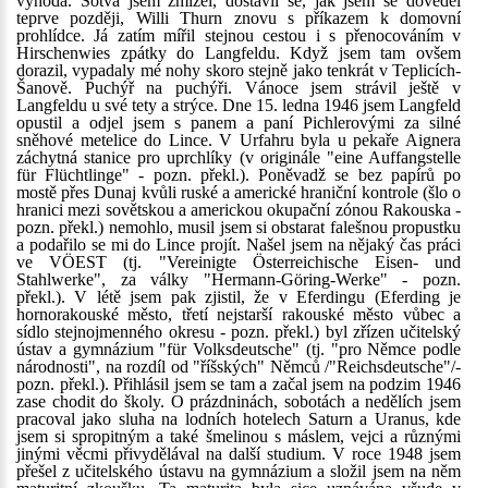
výhoda. Sotva jsem zmizel, dostavil se, jak jsem se dověděl
teprve později, Willi Thurn znovu s příkazem k domovní
prohlídce. Já zatím mířil stejnou cestou i s přenocováním v
Hirschenwies zpátky do Langfeldu. Když jsem tam ovšem
dorazil, vypadaly mé nohy skoro stejně jako tenkrát v Teplicích-
Šanově. Puchýř na puchýři. Vánoce jsem strávil ještě v
Langfeldu u své tety a strýce. Dne 15. ledna 1946 jsem Langfeld
opustil a odjel jsem s panem a paní Pichlerovými za silné
sněhové metelice do Lince. V Urfahru byla u pekaře Aignera
záchytná stanice pro uprchlíky (v originále "eine Auffangstelle
für Flüchtlinge" - pozn. překl.). Poněvadž se bez papírů po
mostě přes Dunaj kvůli ruské a americké hraniční kontrole (šlo o
hranici mezi sovětskou a americkou okupační zónou Rakouska -
pozn. překl.) nemohlo, musil jsem si obstarat falešnou propustku
a podařilo se mi do Lince projít. Našel jsem na nějaký čas práci
ve VÖEST (tj. "Vereinigte Österreichische Eisen- und
Stahlwerke", za války "Hermann-Göring-Werke" - pozn.
překl.). V létě jsem pak zjistil, že v Eferdingu (Eferding je
hornorakouské město, třetí nejstarší rakouské město vůbec a
sídlo stejnojmenného okresu - pozn. překl.) byl zřízen učitelský
ústav a gymnázium "für Volksdeutsche" (tj. "pro Němce podle
národnosti", na rozdíl od "říšských" Němců /"Reichsdeutsche"/-
pozn. překl.). Přihlásil jsem se tam a začal jsem na podzim 1946
zase chodit do školy. O prázdninách, sobotách a nedělích jsem
pracoval jako sluha na lodních hotelech Saturn a Uranus, kde
jsem si spropitným a také šmelinou s máslem, vejci a různými
jinými věcmi přivydělával na další studium. V roce 1948 jsem
přešel z učitelského ústavu na gymnázium a složil jsem na něm