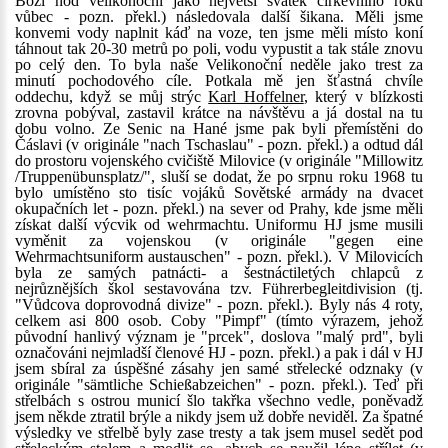
Boží hod velikonoční jako největší svátek církevního roku
vůbec - pozn. překl.) následovala další šikana. Měli jsme
konvemi vody naplnit káď na voze, ten jsme měli místo koní
táhnout tak 20-30 metrů po poli, vodu vypustit a tak stále znovu
po celý den. To byla naše Velikonoční neděle jako trest za
minutí pochodového cíle. Potkala mě jen šťastná chvíle
oddechu, když se můj strýc
Karl Hoffelner
, který v blízkosti
zrovna pobýval, zastavil krátce na návštěvu a já dostal na tu
dobu volno. Ze Senic na Hané jsme pak byli přemístěni do
Čáslavi (v originále "nach Tschaslau" - pozn. překl.) a odtud dál
do prostoru vojenského cvičiště Milovice (v originále "Millowitz
/Truppenübunsplatz/", sluší se dodat, že po srpnu roku 1968 tu
bylo umístěno sto tisíc vojáků Sovětské armády na dvacet
okupačních let - pozn. překl.) na sever od Prahy, kde jsme měli
získat další výcvik od wehrmachtu. Uniformu HJ jsme musili
vyměnit za vojenskou (v originále "gegen eine
Wehrmachtsuniform austauschen" - pozn. překl.). V Milovicích
byla ze samých patnácti- a šestnáctiletých chlapců z
nejrůznějších škol sestavována tzv. Führerbegleitdivision (tj.
"Vůdcova doprovodná divize" - pozn. překl.). Byly nás 4 roty,
celkem asi 800 osob. Coby "Pimpf" (tímto výrazem, jehož
původní hanlivý význam je "prcek", doslova "malý prd", byli
označováni nejmladší členové HJ - pozn. překl.) a pak i dál v HJ
jsem sbíral za úspěšné zásahy jen samé střelecké odznaky (v
originále "sämtliche Schießabzeichen" - pozn. překl.). Teď při
střelbách s ostrou municí šlo takřka všechno vedle, poněvadž
jsem někde ztratil brýle a nikdy jsem už dobře neviděl. Za špatné
výsledky ve střelbě byly zase tresty a tak jsem musel sedět pod