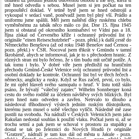
ohlášen už předtím jednou oslovenou osobou u mé tety, která si
mě hned odvedla s sebou. Musel jsem si jen počkat na ten
propouštěcí doklad. V tetině bytě jsem se hned odstrojil a
vykoupal v sedací vaně, poněvadž jsem byl plný vší. Prádlo a
uniformu jsme spálili. Měl jsem naštěstí díky ruskému chlebu
vyměněnému za tabák něco málo co jíst. Dne 15. října 1945
jsem si obstaral od okresního komisařství ve Vídni pas a 18.
října získal od Červeného kříže i ochranný průvodní list (v
originále "einen Reiseschutzbrief" - pozn. překl.) k další cestě do
Německého Benešova (až od roku 1948 Benešov nad Černou -
pozn. překl.) v ČSR. Nocoval jsem třikrát v Gmündu v tamní
škrobárně, abych se informoval, jak je to s přechodem hranic. Z
různých stran mi bylo řečeno, že s tím budu mít určitě potíže. A
tak tomu i bylo. V dobré víře jsem předložil na hraničním
přechodu Gmünd-České Velenice svůj ochranný průvodní list a
osobní doklady ke kontrole. Ochranný list byl ve třech řečech -
německy, anglicky a rusky. Když se Rus začetl, první, co bylo,
že mi opřel hlaveň svého samopalu o hruď. V listu totiž stálo
psáno, že bývalý "válečný zajatec" Wilhelm Sonnberger koná
cestu do svého rodiště za účelem návštěvy svých blízkých. Byl
jsem hned nato odveden a zavřen. Netrvalo to dlouho a
následoval tříhodinový výslech jedním ruským důstojníkem,
kterému jsem musel o sobě všechno vylíčit. Následně mě zase
pustili na svobodu. Na nádraží v Českých Velenicích jsem jako
Rakušan nedostal souhlas k použití vlaku. Počkal jsem si, až se
trochu setmí a pak jsem se schoval v prostoru za stupátky a
dostal se tak po železnici do Nových Hradů (v originále
"Gratzen", nádraží je tam kus dál od města u Jakule - pozn.