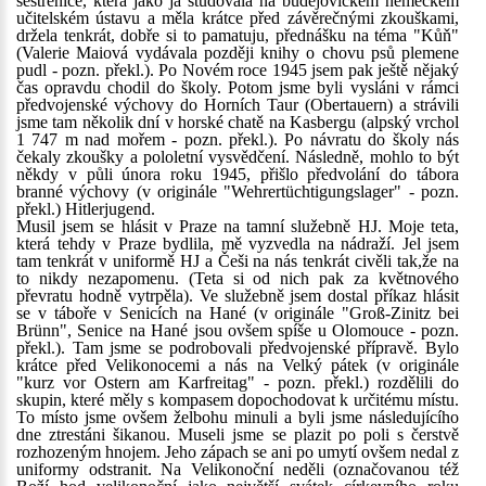
sestřenice, která jako já studovala na budějovickém německém
učitelském ústavu a měla krátce před závěrečnými zkouškami,
držela tenkrát, dobře si to pamatuju, přednášku na téma "Kůň"
(Valerie Maiová vydávala později knihy o chovu psů plemene
pudl - pozn. překl.). Po Novém roce 1945 jsem pak ještě nějaký
čas opravdu chodil do školy. Potom jsme byli vysláni v rámci
předvojenské výchovy do Horních Taur (Obertauern) a strávili
jsme tam několik dní v horské chatě na Kasbergu (alpský vrchol
1 747 m nad mořem - pozn. překl.). Po návratu do školy nás
čekaly zkoušky a pololetní vysvědčení. Následně, mohlo to být
někdy v půli února roku 1945, přišlo předvolání do tábora
branné výchovy (v originále "Wehrertüchtigungslager" - pozn.
překl.) Hitlerjugend.
Musil jsem se hlásit v Praze na tamní služebně HJ. Moje teta,
která tehdy v Praze bydlila, mě vyzvedla na nádraží. Jel jsem
tam tenkrát v uniformě HJ a Češi na nás tenkrát civěli tak,že na
to nikdy nezapomenu. (Teta si od nich pak za květnového
převratu hodně vytrpěla). Ve služebně jsem dostal příkaz hlásit
se v táboře v Senicích na Hané (v originále "Groß-Zinitz bei
Brünn", Senice na Hané jsou ovšem spíše u Olomouce - pozn.
překl.). Tam jsme se podrobovali předvojenské přípravě. Bylo
krátce před Velikonocemi a nás na Velký pátek (v originále
"kurz vor Ostern am Karfreitag" - pozn. překl.) rozdělili do
skupin, které měly s kompasem dopochodovat k určitému místu.
To místo jsme ovšem želbohu minuli a byli jsme následujícího
dne ztrestáni šikanou. Museli jsme se plazit po poli s čerstvě
rozhozeným hnojem. Jeho zápach se ani po umytí ovšem nedal z
uniformy odstranit. Na Velikonoční neděli (označovanou též