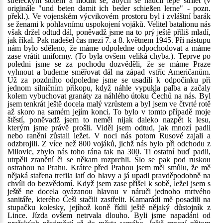
střeleckým stolem a modlit se, abych se naučil lépe střílet (v
originále "und beten damit ich beder schießen lerne" - pozn.
překl.). Ve vojenském výcvikovém prostoru byl i zvláštní barák
se ženami k pohlavnímu uspokojení vojáků. Velitel batalionu nás
však držel odtud dál, poněvadž jsme na to prý ještě příliš mladí,
jak říkal. Pak nadešel čas mezi 7. a 8. květnem 1945. Při nástupu
nám bylo sděleno, že máme odpoledne odpochodovat a máme
zase vrátit uniformy. (To byla ovšem veliká chyba.). Teprve po
poledni jsme se za pochodu dozvěděli, že se máme Praze
vyhnout a budeme směřovat dál na západ vstříc Američanům.
Už za pozdního odpoledne jsme se usadili k odpočinku při
jednom silničním příkopu, když náhle vypukla palba a začaly
kolem vybuchovat granáty za náhlého útoku Čechů na nás. Byl
jsem tenkrát ještě docela malý vzrůstem a byl jsem ve čtvrté rotě
až skoro na samém jejím konci. To bylo v tomto případě moje
štěstí, poněvadž jsem to neměl nijak daleko nazpět k lesu,
kterým jsme právě prošli. Viděl jsem odtud, jak mnozí padli
nebo raněni zůstali ležet. V noci nás potom Rusové zajali a
odzbrojili. Z více než 800 vojáků, jichž nás bylo při odchodu z
Milovic, zbylo nás toho rána tak na 300. Ti ostatní buď padli,
utrpěli zranění či se někam rozprchli. Šlo se pak pod ruskou
ostrahou na Prahu. Krátce před Prahou jsem měl smůlu, že mě
nějaká stařena trefila latí do hlavy a já upadl pravděpodobně na
chvíli do bezvědomí. Když jsem zase přišel k sobě, ležel jsem s
ještě ne docela ovázanou hlavou v náruči jednoho mrtvého
sanitáře, kterého Češi stačili zastřelit. Kamarádi mě posadili na
stupačku kolesky, jejíhož koně řídil ještě nějaký důstojník z
Lince. Jízda ovšem netrvala dlouho. Byli jsme napadáni od