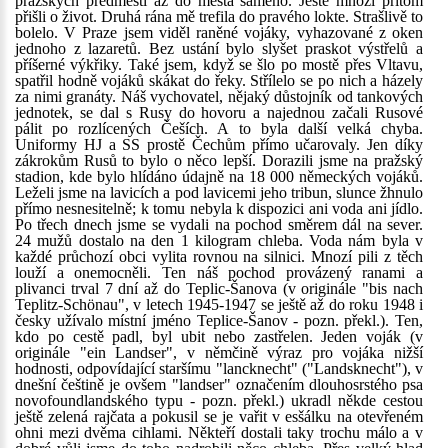
pražských předměstí až do města samého. Ještě mnozí přitom
přišli o život. Druhá rána mě trefila do pravého lokte. Strašlivě to
bolelo. V Praze jsem viděl raněné vojáky, vyhazované z oken
jednoho z lazaretů. Bez ustání bylo slyšet praskot výstřelů a
příšerné výkřiky. Také jsem, když se šlo po mostě přes Vltavu,
spatřil hodně vojáků skákat do řeky. Střílelo se po nich a házely
za nimi granáty. Náš vychovatel, nějaký důstojník od tankových
jednotek, se dal s Rusy do hovoru a najednou začali Rusové
pálit po rozlícených Češích. A to byla další velká chyba.
Uniformy HJ a SS prostě Čechům přímo učarovaly. Jen díky
zákrokům Rusů to bylo o něco lepší. Dorazili jsme na pražský
stadion, kde bylo hlídáno údajně na 18 000 německých vojáků.
Leželi jsme na lavicích a pod lavicemi jeho tribun, slunce žhnulo
přímo nesnesitelně; k tomu nebyla k dispozici ani voda ani jídlo.
Po třech dnech jsme se vydali na pochod směrem dál na sever.
24 mužů dostalo na den 1 kilogram chleba. Voda nám byla v
každé průchozí obci vylita rovnou na silnici. Mnozí pili z těch
louží a onemocněli. Ten náš pochod provázený ranami a
plivanci trval 7 dní až do Teplic-Šanova (v originále "bis nach
Teplitz-Schönau", v letech 1945-1947 se ještě až do roku 1948 i
česky užívalo místní jméno Teplice-Šanov - pozn. překl.). Ten,
kdo po cestě padl, byl ubit nebo zastřelen. Jeden voják (v
originále "ein Landser", v němčině výraz pro vojáka nižší
hodnosti, odpovídající staršímu "lancknecht" ("Landsknecht"), v
dnešní češtině je ovšem "landser" označením dlouhosrstého psa
novofoundlandského typu - pozn. překl.) ukradl někde cestou
ještě zelená rajčata a pokusil se je vařit v esšálku na otevřeném
ohni mezi dvěma cihlami. Někteří dostali taky trochu málo a v