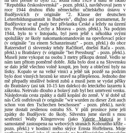
na den přesně to bylo 12. ledna roku 1929 a státu se říkalo
"Republika československá" - pozn. překl.), navštěvoval jsem v
roce 1944 druhou třídu německého učitelského ústavu v
Budějovicích (v originále "2. Klasse der deutschen
Lehrerbildungsanstalt in Budweis", dlužno asi poznamenat, že
Budějovice se už psaly bez přívlastku České a ležely na území
tzv. Protektorátu Čechy a Morava - pozn. překl.). Na podzim
1944, bylo to v listopadu, byl jsem ještě s několika svými
spolužáky ze školy nakomankomandován na opevňovací práce
(v originále "zu einem Schanzeinsatz" - pozn. překl.) do obce
Ratzersdorf (i slovensky tehdy Račištorf, dnešní Rača - pozn.
překl.) u Bratislavy (v originále "bei Pressburg" - pozn. překl.).
Museli jsme vykopat na osobu 3 metry příkopu denně. Vedlo se
nám tam přitom poměrně dobře. Jídla bylo dost a na Slovensku
se dalo ještě všechno volně koupit, jen boty a oblečení byly na
lístky. Kopalo se na velké vinici a ještě tak pozdě na podzim
bylo dost vinných hroznů ke stravě na přilepšenou. Jednoho dne
mě přepadly strašlivé bolesti zubů a musil jsem se vydat pěšky
do Bratislavy (asi tak 10-15 km daleko) do leteckého lazaretu k
zákroku. Netrvalo dlouho a bolavý zub byl bez umrtvení venku.
Následovala cesta zpátky a další kopání do země. V té době už
nás Češi ostřelovali (v originále "wir wurden zu dieser Zeit auch
schon von den Tschechen beschossen" - pozn. překl.), navíc
jsme dostali zesílenou ostrahu SS. V půli prosince jsme jeli
zpátky do Budějovic do školy. Silvestra jsme slavili s mou
sestřenicí Wally Klingerovou (jako
Valerie Maiová
je i
samostatně zastoupena na webových stranách Kohoutího kříže -
pozn. překl.) v hostinci mého strýce Ernsta Hoffelnera. Moje