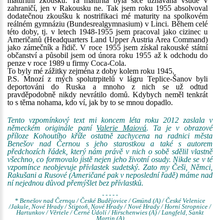
maturitní zkoušku. Ta maturita byla sice uznávána všude v
zahraničí, jen v Rakousku ne. Tak jsem roku 1955 absolvoval
dodatečnou zkoušku k nostrifikaci mé maturity na spolkovém
reálném gymnáziu (Bundesrealgymnasium) v Linci. Během celé
této doby, tj. v letech 1948-1955 jsem pracoval jako cizinec u
Američanů (Headquarters Land Upper Austria Area Command)
jako zámečník a řidič. V roce 1955 jsem získal rakouské státní
občanství a působil jsem od února roku 1955 až k odchodu do
penze v roce 1989 u firmy Coca-Cola.
To byly mé zážitky zejména z doby kolem roku 1945.
P.S. Mnozí z mých spolutrpitelů v lágru Teplice-Šanov byli
deportováni do Ruska a mnoho z nich se už odtud
pravděpodobně nikdy nevrátilo domů. Kdybych neměl tenkrát
to s těma nohama, kdo ví, jak by to se mnou dopadlo.
Tento vzpomínkový text mi koncem léta roku 2012 zaslala v
německém originále paní
Valerie Maiová
. Ta je v obrazové
příloze Kohoutího kříže ostatně zachycena na radnici města
Benešov nad Černou s jeho starostkou a také s autorem
předchozích řádek, který nám právě v nich o sobě sdělil vlastně
všechno, co formovalo jistě nejen jeho životní osudy. Nikde se v té
vzpomínce neobjevuje přívlastek sudetský. Zato my Češi, Němci,
Rakušani a Rusové (Američané pak v neposlední řadě) máme nad
ní nejednou důvod přemýšlet bez přívlastků.
- - - - -
* Benešov nad Černou / České Budějovice / Gmünd (A) / České Velenice
/Jakule, Nové Hrady / Štiptoň, Nové Hrady / Nové Hrady / Horní Stropnice /
Hartunkov / Věrtele / Černé Údolí / Hirschenwies (A) / Langfeld, Sankt
Martin (A)