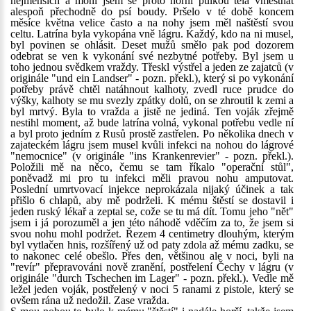
nejmenších a mohl jsem se proto horní půlkou těla vměstnat
alespoň přechodně do psí boudy. Pršelo v té době koncem
měsíce května velice často a na nohy jsem měl naštěstí svou
celtu. Latrína byla vykopána vně lágru. Každý, kdo na ni musel,
byl povinen se ohlásit. Deset mužů smělo pak pod dozorem
odebrat se ven k vykonání své nezbytné potřeby. Byl jsem u
toho jednou svědkem vraždy. Třeskl výstřel a jeden ze zajatců (v
originále "und ein Landser" - pozn. překl.), který si po vykonání
potřeby právě chtěl natáhnout kalhoty, zvedl ruce prudce do
výšky, kalhoty se mu svezly zpátky dolů, on se zhroutil k zemi a
byl mrtvý. Byla to vražda a jistě ne jediná. Ten voják zřejmě
nestihl moment, až bude latrína volná, vykonal potřebu vedle ní
a byl proto jedním z Rusů prostě zastřelen. Po několika dnech v
zajateckém lágru jsem musel kvůli infekci na nohou do lágrové
"nemocnice" (v originále "ins Krankenrevier" - pozn. překl.).
Položili mě na něco, čemu se tam říkalo "operační stůl",
poněvadž mi pro tu infekci měli pravou nohu amputovat.
Poslední umrtvovací injekce neprokázala nijaký účinek a tak
přišlo 6 chlapů, aby mě podrželi. K mému štěstí se dostavil i
jeden ruský lékař a zeptal se, cože se tu má dít. Tomu jeho "nět"
jsem i já porozuměl a jen této náhodě vděčím za to, že jsem si
svou nohu mohl podržet. Řezem 4 centimetry dlouhým, kterým
byl vytlačen hnis, rozšířený už od paty zdola až mému zadku, se
to nakonec celé obešlo. Přes den, většinou ale v noci, byli na
"revír" přepravováni nově zranění, postřelení Čechy v lágru (v
originále "durch Tschechen im Lager" - pozn. překl.). Vedle mě
ležel jeden voják, postřelený v noci 5 ranami z pistole, který se
ovšem rána už nedožil. Zase vražda.