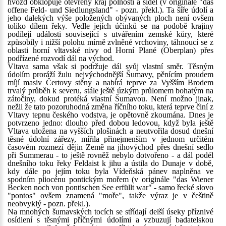
hvozd obklopuje otevřený kraj polností a sídel (v originále "das
offene Feld- und Siedlungsland" - pozn. překl.). Ta šíře údolí a
jeho dalekých výše položených obývaných ploch není ovšem
toliko dílem řeky. Vedle jejích účinků se na podobě krajiny
podílejí události související s utvářením zemské kůry, které
způsobily i nižší polohu mírně zvlněné vrchoviny, táhnoucí se z
oblasti horní vltavské nivy od Horní Plané (Oberplan) přes
podřízené rozvodí dál na východ.
Vltava sama však si podržuje dál svůj vlastní směr. Těsným
údolím proráží žulu nejvýchodnější Šumavy, pěnícím proudem
míjí masiv Čertovy stěny a nabírá teprve za Vyšším Brodem
trvalý průběh k severu, stále ještě úzkým průlomem bohatým na
zátočiny, dokud protéká vlastní Šumavou. Není možno jinak,
nežli že tato pozoruhodná změna říčního toku, která teprve činí z
Vltavy tepnu českého vodstva, je opětovně zkoumána. Dnes je
potvrzeno jedno: dlouho před dobou ledovou, když byla ještě
Vltava uložena na vyšších plošinách a neutvořila dosud dnešní
těsné údolní zářezy, mířila přinejmenším v jednom určitém
časovém rozmezí dějin Země na jihovýchod přes dnešní sedlo
při Summerau - to ještě rovněž nebylo dotvořeno - a dál podél
dnešního toku řeky Feldaist k jihu a ústila do Dunaje v době,
kdy dále po jejím toku byla Vídeňská pánev naplněna ve
spodním pliocénu pontickým mořem (v originále "das Wiener
Becken noch von pontischen See erfüllt war" - samo řecké slovo
"pontos" ovšem znamená "moře", takže výraz je v češtině
neobvyklý - pozn. překl.).
Na mnohých šumavských tocích se střídají delší úseky příznivé
osídlení s těsnými příčnými údolími a vzbuzují badatelskou