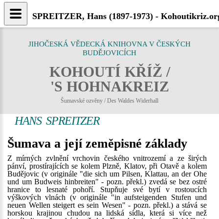
SPREITZER, Hans (1897-1973) - Kohoutikriz.or
JIHOČESKÁ VĚDECKÁ KNIHOVNA V ČESKÝCH
BUDĚJOVICÍCH
KOHOUTÍ KŘÍŽ /
'S HOHNAKREIZ
Šumavské ozvěny / Des Waldes Widerhall
HANS SPREITZER
Šumava a její zeměpisné základy
Z mírných zvlnění vrchovin českého vnitrozemí a ze širých
pánví, prostírajících se kolem Plzně, Klatov, při Otavě a kolem
Budějovic (v originále "die sich um Pilsen, Klattau, an der Ohe
und um Budweis hinbreiten" - pozn. překl.) zvedá se bez ostré
hranice to lesnaté pohoří. Stupňuje své bytí v rostoucích
výškových vlnách (v originále "in aufsteigenden Stufen und
neuen Wellen steigert es sein Wesen" - pozn. překl.) a stává se
horskou krajinou chudou na lidská sídla, která si více než