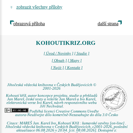
zobrazit všechny přílohy
obrazová příloha
další strana
KOHOUTIKRIZ.ORG
[ Úvod / Novinky ]
[ Studie ]
[ Obsah ]
[ Mapy ]
[ Najít ]
[ Kontakt ]
Jihočeská vědecká knihovna v Českých Budějovicích ©
2001-2026
Kohoutí kříž, autor koncepce projektu, studie a překladů
Jan Mareš, české texty a rešerše Jan Mareš a Ivo Kareš,
elektronická verze Ivo Kareš, návrh responzivního webu
Jiří Nechvátal.
Podléhá licenci Creative Commons Uveďte
autora-Neužívejte dílo komerčně-Nezasahujte do díla 3.0 Česko
Citace: MAREŠ Jan. Kareš Ivo. Kohoutí Kříž : šumavské ozvěny [on-line] .
Jihočeská vědecká knihovna v Českých Budějovicích, c2001-2026, poslední
aktualizace 06.08.2026 v 20.04. [cit. 08.08.2026]. Dostupné z: