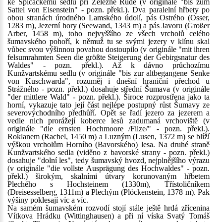
ke Špičáckému sedlu při Železné Rudě (v originále "bis zum
Sattel von Eisenstein" - pozn. překl.). Dva paralelní hřbety po
obou stranách úrodného Lamského údolí, pás Ostrého (Osser,
1283 m), Jezerní hory (Seewand, 1343 m) a pás Javoru (Großer
Arber, 1458 m), toho nejvyššího ze všech vrcholů celého
šumavského pohoří, k němuž tu se svými jezery v klínu skal
vůbec svou výšinnou povahou dostoupilo (v originále "mit ihren
felsumrahmten Seen die größte Steigerung der Gebirgsnatur des
Waldes" - pozn. překl.). Až k dávno průchozímu
Kunžvartskému sedlu (v originále "bis zur altbegangene Senke
von Kuschwarda", rozuměj i dnešní hraniční přechod u
Strážného - pozn. překl.) dosahuje střední Šumava (v originále
"der mittlere Wald" - pozn. překl.). Široce rozprostřena jako ta
horní, vykazuje tato její část nejlépe postupný růst Šumavy ze
severovýchodního předhůří. Opět se řadí jezero za jezerem a
vedle nich prorážejí koberce lesů zadumaná vrchoviště (v
originále "die ernsten Hochmoore /Filze/" - pozn. překl.).
Roklanem (Rachel, 1450 m) a Luzným (Lusen, 1372 m) se blíží
výškou vrcholům Horního (Bavorského) lesa. Na druhé straně
Kunžvartského sedla (viděno z bavorské strany - pozn. překl.)
dosahuje "dolní les", tedy šumavský hvozd, nejplnějšího výrazu
(v originále "die vollste Ausprägung des Hochwaldes" - pozn.
překl.) širokým, skalními útvary korunovaným hřbetem
Plechého s Hochsteinem (1330m), Třístoličníkem
(Dreisesselberg, 1311m) a Plechým (Plöckenstein, 1378 m). Pak
výšiny poklesají víc a víc.
Na samém šumavském rozvodí stojí stále ještě hrdá zřícenina
Vítkova Hrádku (Wittinghausen) a při ní víska Svatý Tomáš