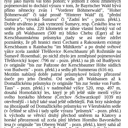
rysy jako hlavní val toho pohoří; v jednom z obou zmíněných
pojmenování to dochází výrazu v tom, že Bayrischer Wald bývá
přímo německy zván i "Vorderer Böhmerwald", "Hoher
Böhmerwald" či také prostě "Hinterer Wald" (tj. "přední
Šumava", "vysoká Šumava" či "Zadní les" - pozn. překl.).
Dobře utvářeno je pak vymezení Šumavy, resp. Českého lesa ve
směru jeho tahu. 220 kilometrů se táhne vlastní horský val od
sedla při Waldsassen (500 m) blízko Chebu (Eger) až ke
Kerschbaumskému průsmyku (tady se asi nelze zdržet
poznámky, že při hranici mezi Čechami a Rakouskem existuje
Kerschbaum u Rainbachu "im Mühlkreis" a po druhé světové
válce zcela zaniklé Třešňovice /Kerschbaum/ při Rožmitále na
Šumavě /Rosenthal/, po nichž zbylo jen zeměpisné pojmenování
Třešňovický kopec /796 m/ - pozn. překl.) na jih od Budějovic
(v originále "bis zur Paßzone der Kerschbaumer Höhe südlich
von Budweis" - pozn. překl.) a sedlu při Summerau (616 m).
Mezitím nabízejí dobře patrné průsmykové brázdy přirozené
úseče pro jeho členění. Od sedla při Waldsassen až k
Domažlickému průsmyku (v originále "bis zur Senke von Furth-
Taus" - pozn. překl.) v nadmořské výšce 520, resp. 497 m,
dosahá Hornofalcký les, který je při ještě stále menší výšce
svého horského hřebene (Čerchov /Schwarzkopf/ 1039 m)
otevřenější - i když také snad ještě odlehlejší. Pak brzy následuje
na jihozápadě od Domažlického průsmyku ve Všerubském sedle
(v češtině se užívá i tady spíše výrazu "průsmyk" - pozn. překl.)
k východu se větvící druhý přechod směrem na Klatovy a
horské přirozenosti už zcela plný hřeben Horního Bavorského
lesa (v originále "im Oberen Wald" - pozn. překl.), který sahá až