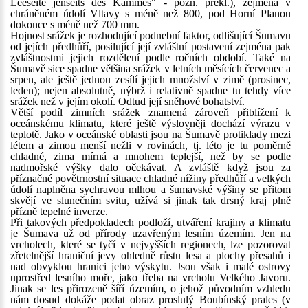
Leeseite jenseits des Kammes" - pozn. překl.), zejména v
chráněném údolí Vltavy s méně než 800, pod Horní Planou
dokonce s méně než 700 mm.
Hojnost srážek je rozhodující podnební faktor, odlišující Šumavu
od jejích předhůří, posilující její zvláštní postavení zejména pak
zvláštnostmi jejich rozdělení podle ročních období. Také na
Šumavě sice spadne většina srážek v letních měsících červenec a
srpen, ale ještě jednou zesílí jejich množství v zimě (prosinec,
leden); nejen absolutně, nýbrž i relativně spadne tu tehdy více
srážek než v jejím okolí. Odtud její sněhové bohatství.
Větší podíl zimních srážek znamená zároveň přiblížení k
oceánskému klimatu, které ještě výslovněji dochází výrazu v
teplotě. Jako v oceánské oblasti jsou na Šumavě protiklady mezi
létem a zimou menší nežli v rovinách, tj. léto je tu poměrně
chladné, zima mírná a mnohem teplejší, než by se podle
nadmořské výšky dalo očekávat. A zvláště když jsou za
příznačné povětrnostní situace chladné nížiny předhůří a velkých
údolí naplněna sychravou mlhou a šumavské výšiny se přitom
skvějí ve slunečním svitu, užívá si jinak tak drsný kraj plně
přízně tepelné inverze.
Při takových předpokladech podloží, utváření krajiny a klimatu
je Šumava už od přírody uzavřeným lesním územím. Jen na
vrcholech, které se tyčí v nejvyšších regionech, lze pozorovat
zřetelnější hraniční jevy ohledně růstu lesa a plochy přesahů i
nad obvyklou hranici jeho výskytu. Jsou však i malé ostrovy
uprostřed lesního moře, jako třeba na vrcholu Velkého Javoru.
Jinak se les přirozeně šíří územím, o jehož původním vzhledu
nám dosud dokáže podat obraz proslulý Boubínský prales (v