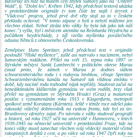
Bavorský les níže na málem celý zbytek Šumavy jako na "Unterer
Wald", tj. "Dolní les". Květen 1942, kdy předchozí textová ukázka
v protektorátním originále (v tom čísle lze najít i úryvek z
"Vůdcova" projevu, jehož prvé dvě věty stojí za to v českém
překladu ocitovat: "V tomto zápase o bytí a nebytí můžeme jen
všechno získat. Neboť ztráta této války by byla tak jako tak náš
konec.") vyšla, byl i měsícem atentátu na Reinharda Heydricha a
počátkem heydrichiády, z níž vzešla myšlenka poválečného
odsunu Němců z obnoveného Československa.
Zeměpisec Hans Spreitzer, jehož předchozí text v originále
posloužil "říšské myšlence", zašlé asi natrvalo s nacizmem, nebyl
šumavským rodákem. Přišel na svět 15. srpna roku 1897 ve
štýrském městysi Sankt Lambrecht v politickém okrese Murau
(snad proto, že zámek v Murau je dodnes sídlem
schwarzenberského rodu i s rodovou hrobkou, věnuje Spreitzer
Schwarzenberskému kanálu na Šumavě tak vlídnou zmínku v
době, kdy nacisté rodu rozhodně nijak nepřáli). Studovat začal na
benediktinském klášterním gymnáziu ve svém rodišti, brzy však
přešel na gymnázium ve Štýrském Hradci (Graz) a maturoval
posléze s vyznamenáním roku 1915 v Klagenfurtu, metropoli
spolkové země Korutany (Kärnten). Ještě v témže roce odešel jako
rakouský válečný dobrovolník na ruskou frontu, kde byl za tzv.
Brusilovovy ofenzívy zajat. Po návratu z války studoval geografii
a historii, od roku 1927 učil na univerzitě v Hannoveru, v letech
1939-1945 na německé univerzitě v protektorátní Praze, kde na
konci války musil zanechat všechen svůj vědecký materiál včetně
rukopisných deníků z cest, a po válce od roku 1947 čtyři roky na