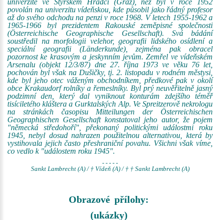
univerzitě ve Štýrském Hradci (Graz), než byl v roce 1952
povolán na univerzitu vídeňskou, kde působil jako řádný profesor
až do svého odchodu na penzi v roce 1968. V letech 1955-1962 a
1965-1966 byl prezidentem Rakouské zeměpisné společnosti
(Österreichische Geographische Gesellschaft). Svá bádání
soustředil na morfologii velehor, geografii lidského osídlení a
speciální geografii (Länderkunde), zejména pak obracel
pozornost ke krasovým a jeskynním jevům. Zemřel ve vídeňském
Arsenalu (objekt 12/3/87) dne 27. října 1973 ve věku 76 let,
pochován byl však na Dušičky, tj. 2. listopadu v rodném městysi,
kde byl jeho otec váženým obchodníkem, předkové pak v okolí
obce Krakaudorf rolníky a řemeslníky. Byl prý neuvěřitelně jasný
podzimní den, který dal vyniknout konturám zdejšího téměř
tisíciletého kláštera a Gurktalských Alp. Ve Spreitzerově nekrologu
na stránkách časopisu Mitteilungen der Österreichischen
Geographischen Gesellschaft konstatoval jeho autor, že pojem
"německá středohoří", překonaný politickými událostmi roku
1945, nebyl dosud nahrazen použitelnou alternativou, která by
vystihovala jejich často přeshraniční povahu. Všichni však víme,
co vedlo k "událostem roku 1945".
- - - - -
Sankt Lambrecht (A) / † Vídeň (A) / † † Sankt Lambrecht (A)
Obrazové přílohy:
(ukázky)