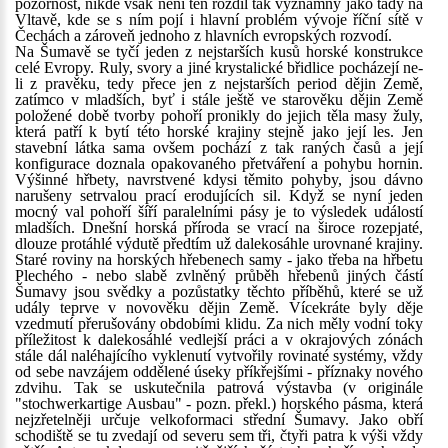
pozornost, nikde však není ten rozdíl tak významný jako tady na
Vltavě, kde se s ním pojí i hlavní problém vývoje říční sítě v
Čechách a zároveň jednoho z hlavních evropských rozvodí.
Na Šumavě se tyčí jeden z nejstarších kusů horské konstrukce
celé Evropy. Ruly, svory a jiné krystalické břidlice pocházejí ne-
li z pravěku, tedy přece jen z nejstarších period dějin Země,
zatímco v mladších, byť i stále ještě ve starověku dějin Země
položené době tvorby pohoří pronikly do jejich těla masy žuly,
která patří k bytí této horské krajiny stejně jako její les. Jen
stavební látka sama ovšem pochází z tak raných časů a její
konfigurace doznala opakovaného přetváření a pohybu hornin.
Výšinné hřbety, navrstvené kdysi těmito pohyby, jsou dávno
narušeny setrvalou prací erodujících sil. Když se nyní jeden
mocný val pohoří šíří paralelními pásy je to výsledek událostí
mladších. Dnešní horská příroda se vrací na široce rozepjaté,
dlouze protáhlé výdutě předtím už dalekosáhle urovnané krajiny.
Staré roviny na horských hřebenech samy - jako třeba na hřbetu
Plechého - nebo slabě zvlněný průběh hřebenů jiných částí
Šumavy jsou svědky a pozůstatky těchto příběhů, které se už
udály teprve v novověku dějin Země. Vícekráte byly děje
vzedmutí přerušovány obdobími klidu. Za nich měly vodní toky
příležitost k dalekosáhlé vedlejší práci a v okrajových zónách
stále dál naléhajícího vyklenutí vytvořily rovinaté systémy, vždy
od sebe navzájem oddělené úseky příkřejšími - příznaky nového
zdvihu. Tak se uskutečnila patrová výstavba (v originále
"stochwerkartige Ausbau" - pozn. překl.) horského pásma, která
nejzřetelněji určuje velkoformaci střední Šumavy. Jako obří
schodiště se tu zvedají od severu sem tři, čtyři patra k výši vždy