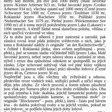
metry nad mořem, jen dvě pod 1000 metry (Malé Javorské
jezero /Kleiner Arbersee 923 m/, Velké Javorské jezero /Großer
Arbersee 934 m/), všechna ostatní nad 1000 metry (Černé jezero
/Schwarzer See 1008 m/, Čertovo jezero /Teufelsee 1030 m/,
Roklanské jezero /Rachelsee 1050 m/, Prášilské jezero
/Stubenbacher See 1079 m/, Plešné jezero /Plöckensteiner See
1090 m/) až k tomu nejvýš položenému jezeru Laka (Lakasee) v
1096 metrech. A téměř žádné nemá slunečnou polohu, většina z
nich spočívá vysloveně ve stínu.
Za tu dobu jsou už některá z jezer zanesená a zarostlá; pak
zůstává rovná lesní půda jediným svědectvím o nich, jako je
tomu u Roklanské nádrže (v originále "an der Rachelschwelle",
v češtině i Roklanská jímka, dnes ovšem nepřístupná - pozn.
překl.), jiné se tomuto stadiu vůčihledně blíží (jezero Laka, Malé
Javorské jezero), neboť nejen nánosy shora a zarůstání ze stran,
nýbrž i eroze dna způsobená odtokem se spolupodílí na jejich
zániku. Lépe uchované nabývají však své plné krásy velikou
hloubkou, za kterou vděčí kutací práci dávného ledovce (Černé
jezero 40 m, Čertovo jezero 36 m).
Nepřetržitě jsou u díla všechny síly zvětrávání a odnosu,
především eroze vodních toků, snižující pohoří a ničící stopy z
dějin jeho zdvihu. Ze všech procesů a forem tohoto působení
jsou však pro Šumavu přece jen dva druhy zvláštního rázu. Oba
se pojí zejména k žule: skaliska, jejichž fantastické podoby jsou
spoluurčovány rozpukáním kamene, a "kamenná moře" (v
originále "Blockmeere" - pozn. překl.), která - často pod hávem
lesa - do daleka pokrývají svahy a na jejichž vzniku, pokud ne
sám ledovec, se podílelo klima jejich doby ledové.