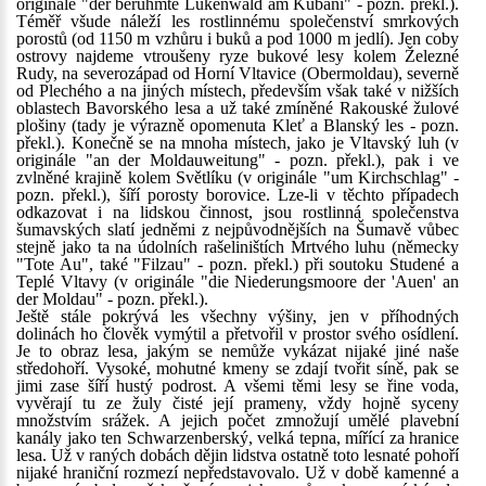
originále "der berühmte Lukenwald am Kubani" - pozn. překl.).
Téměř všude náleží les rostlinnému společenství smrkových
porostů (od 1150 m vzhůru i buků a pod 1000 m jedlí). Jen coby
ostrovy najdeme vtroušeny ryze bukové lesy kolem Železné
Rudy, na severozápad od Horní Vltavice (Obermoldau), severně
od Plechého a na jiných místech, především však také v nižších
oblastech Bavorského lesa a už také zmíněné Rakouské žulové
plošiny (tady je výrazně opomenuta Kleť a Blanský les - pozn.
překl.). Konečně se na mnoha místech, jako je Vltavský luh (v
originále "an der Moldauweitung" - pozn. překl.), pak i ve
zvlněné krajině kolem Světlíku (v originále "um Kirchschlag" -
pozn. překl.), šíří porosty borovice. Lze-li v těchto případech
odkazovat i na lidskou činnost, jsou rostlinná společenstva
šumavských slatí jedněmi z nejpůvodnějších na Šumavě vůbec
stejně jako ta na údolních rašeliništích Mrtvého luhu (německy
"Tote Au", také "Filzau" - pozn. překl.) při soutoku Studené a
Teplé Vltavy (v originále "die Niederungsmoore der 'Auen' an
der Moldau" - pozn. překl.).
Ještě stále pokrývá les všechny výšiny, jen v příhodných
dolinách ho člověk vymýtil a přetvořil v prostor svého osídlení.
Je to obraz lesa, jakým se nemůže vykázat nijaké jiné naše
středohoří. Vysoké, mohutné kmeny se zdají tvořit síně, pak se
jimi zase šíří hustý podrost. A všemi těmi lesy se řine voda,
vyvěrají tu ze žuly čisté její prameny, vždy hojně syceny
množstvím srážek. A jejich počet zmnožují umělé plavební
kanály jako ten Schwarzenberský, velká tepna, mířící za hranice
lesa. Už v raných dobách dějin lidstva ostatně toto lesnaté pohoří
nijaké hraniční rozmezí nepředstavovalo. Už v době kamenné a