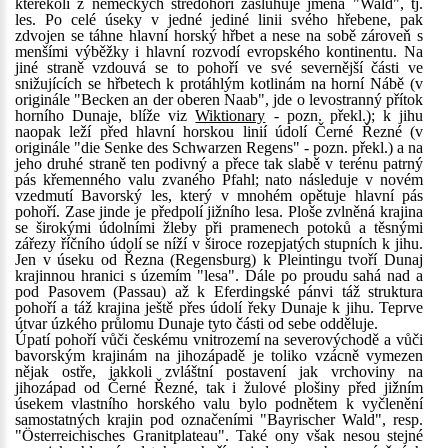
kterékoli z německých středohoří zasluhuje jména "Wald", tj.
les. Po celé úseky v jedné jediné linii svého hřebene, pak
zdvojen se táhne hlavní horský hřbet a nese na sobě zároveň s
menšími výběžky i hlavní rozvodí evropského kontinentu. Na
jiné straně vzdouvá se to pohoří ve své severnější části ve
snižujících se hřbetech k protáhlým kotlinám na horní Nábě (v
originále "Becken an der oberen Naab", jde o levostranný přítok
horního Dunaje, blíže viz
Wiktionary
- pozn. překl.); k jihu
naopak leží před hlavní horskou linií údolí Černé Řezné (v
originále "die Senke des Schwarzen Regens" - pozn. překl.) a na
jeho druhé straně ten podivný a přece tak slabě v terénu patrný
pás křemenného valu zvaného Pfahl; nato následuje v novém
vzedmutí Bavorský les, který v mnohém opětuje hlavní pás
pohoří. Zase jinde je předpolí jižního lesa. Ploše zvlněná krajina
se širokými údolními žleby při pramenech potoků a těsnými
zářezy říčního údolí se níží v široce rozepjatých stupních k jihu.
Jen v úseku od Řezna (Regensburg) k Pleintingu tvoří Dunaj
krajinnou hranici s územím "lesa". Dále po proudu sahá nad a
pod Pasovem (Passau) až k Eferdingské pánvi táž struktura
pohoří a táž krajina ještě přes údolí řeky Dunaje k jihu. Teprve
útvar úzkého průlomu Dunaje tyto části od sebe odděluje.
Úpatí pohoří vůči českému vnitrozemí na severovýchodě a vůči
bavorským krajinám na jihozápadě je toliko vzácně vymezen
nějak ostře, jakkoli zvláštní postavení jak vrchoviny na
jihozápad od Černé Řezné, tak i žulové plošiny před jižním
úsekem vlastního horského valu bylo podnětem k vyčlenění
samostatných krajin pod označeními "Bayrischer Wald", resp.
"Österreichisches Granitplateau". Také ony však nesou stejné