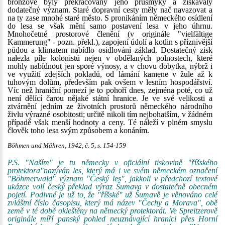
bronzové byly překračovány jeho průsmyky a získávaly
dodatečný význam. Staré dopravní cesty měly nač navazovat a
na ty zase mnohé staré město. S pronikáním německého osídlení
do lesa se však mění samo postavení lesa v jeho úhrnu.
Mnohočetné prostorové členění (v originále "vielfältige
Kammerung" - pozn. překl.), zapojení údolí a kotlin s příznivější
půdou a klimatem nabídlo osidlování základ. Dostatečný zisk
nalezla píle kolonistů nejen v obdělaných polnostech, které
mohly nabídnout jen sporé výnosy, a v chovu dobytka, nýbrž i
ve využití zdejších pokladů, od lámání kamene v žule až k
tuhovým dolům, především pak ovšem v lesním hospodářství.
Víc než hraniční pomezí je to pohoří dnes, zejména poté, co už
není dělící čarou nějaké státní hranice. Je ve své velikosti a
ztvárnění jedním ze životních prostorů německého národního
živlu výrazné osobitosti; určitě nikoli tím nejbohatším, v žádném
případě však menší hodnoty a ceny. Té náleží v plném smyslu
člověk toho lesa svým způsobem a konáním.
Böhmen und Mähren, 1942, č. 5, s. 154-159
P.S. "Naším" je tu německy v oficiální tiskovině "říšského
protektora"nazýván les, který má i ve svém německém označení
"Böhmerwald" význam "Český les", jakkoli v předchozí textové
ukázce volí český překlad výraz Šumava v dostatečně obecném
pojetí. Podivné je už to, že "říšské" už Šumavě je věnováno celé
zvláštní číslo časopisu, který má název "Čechy a Morava", obě
země v té době okleštěny na německý protektorát. Ve Spreitzerově
originále míří panský pohled neuznávající hranici přes Horní