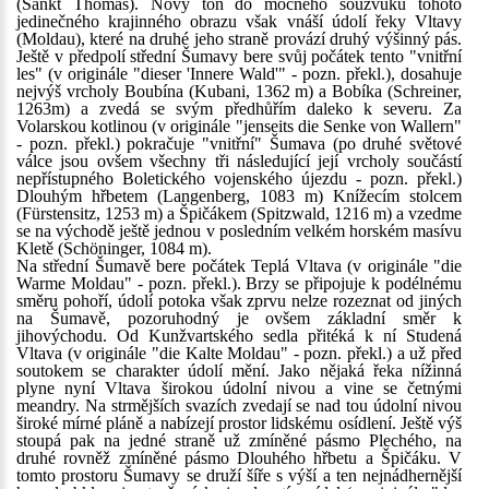
(Sankt Thomas). Nový tón do mocného souzvuku tohoto
jedinečného krajinného obrazu však vnáší údolí řeky Vltavy
(Moldau), které na druhé jeho straně provází druhý výšinný pás.
Ještě v předpolí střední Šumavy bere svůj počátek tento "vnitřní
les" (v originále "dieser 'Innere Wald'" - pozn. překl.), dosahuje
nejvýš vrcholy Boubína (Kubani, 1362 m) a Bobíka (Schreiner,
1263m) a zvedá se svým předhůřím daleko k severu. Za
Volarskou kotlinou (v originále "jenseits die Senke von Wallern"
- pozn. překl.) pokračuje "vnitřní" Šumava (po druhé světové
válce jsou ovšem všechny tři následující její vrcholy součástí
nepřístupného Boletického vojenského újezdu - pozn. překl.)
Dlouhým hřbetem (Langenberg, 1083 m) Knížecím stolcem
(Fürstensitz, 1253 m) a Špičákem (Spitzwald, 1216 m) a vzedme
se na východě ještě jednou v posledním velkém horském masívu
Kletě (Schöninger, 1084 m).
Na střední Šumavě bere počátek Teplá Vltava (v originále "die
Warme Moldau" - pozn. překl.). Brzy se připojuje k podélnému
směru pohoří, údolí potoka však zprvu nelze rozeznat od jiných
na Šumavě, pozoruhodný je ovšem základní směr k
jihovýchodu. Od Kunžvartského sedla přitéká k ní Studená
Vltava (v originále "die Kalte Moldau" - pozn. překl.) a už před
soutokem se charakter údolí mění. Jako nějaká řeka nížinná
plyne nyní Vltava širokou údolní nivou a vine se četnými
meandry. Na strmějších svazích zvedají se nad tou údolní nivou
široké mírné pláně a nabízejí prostor lidskému osídlení. Ještě výš
stoupá pak na jedné straně už zmíněné pásmo Plechého, na
druhé rovněž zmíněné pásmo Dlouhého hřbetu a Špičáku. V
tomto prostoru Šumavy se druží šíře s výší a ten nejnádhernější