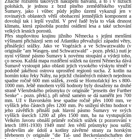
Značné rozšíření takových nakupení balvanů, a to i v nižších
polohách, je jednou z brzd plného zemědělského využití
Šumavy, jako i vůbec půdy jejího území vykazují jen v
rovinatých oblastech větší obohacení jemnějších komponent a
dovolují tak i lepší využití. V prvé řadě byla to však drsnost
klimatu, která způsobila pozdní osídlení lesa a také uchování
velkých lesních porostů.
Přes stupňovitou krajinu jižního Německa s jejími menšími
výšinami přicházejí sem od Atlantiku převažující západní větry,
přinášející srážky. Jako ve Vogézách a ve Schwarzwaldu (v
originále "am Wasgen- und Schwarzwald" - pozn. překl.) nutí je
nyní výšinné pásmo Šumavy k novému stoupání a výdeji toho,
co nesou. Každá mapa rozdělení srážek na území Německa dává
Šumavě vystoupit jako oblasti jejich vysokého výskytu téměř v
podobě jakéhosi ostrova uprostřed regionů sucha. Z kotlin na
horním toku řeky Náby, na jejichž chráněných místech nejednou
spadne ročně 600 mm srážek, zvedá se Hornofalcký les s 800-
1000 mm. Ještě mnohem vyšší hodnoty byly dosaženy na druhé
straně Všerubského průsmyku (v originále "jenseits der Further
Senke" - pozn. překl.), při němž samém se dá naměřit jen 700
mm. Už v Bavorském lese spadne ročně přes 1000 mm, ve
vyšších jeho částech přes 1200 mm. Po snížení těchto hodnot v
jeho závětřích přináší pak hlavní pásmo Šumavy ve svých
vyšších úsecích 1200 až přes 1500 mm, ba na vystupujícím
Velkém Javoru obnáší průměr ročních srážek (z pozorování v
letech 1891-1930) 1949 mm! Jen větší průsmyky jsou sušší;
především ale údolí a kotliny závětrné strany za horským
hřebenem (v originále "die Tal- und Beckenlandschaften der