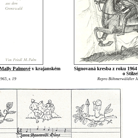
 Mally Palmové
v krajanském
Signovaná kresba z roku 1964
o Stilze
65, s. 19
Repro Böhmerwäldler Ja