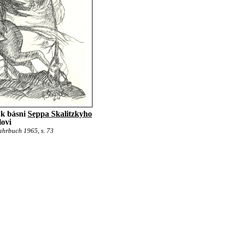
 k básni
Seppa Skalitzkyho
lovi
hrbuch 1965, s. 73