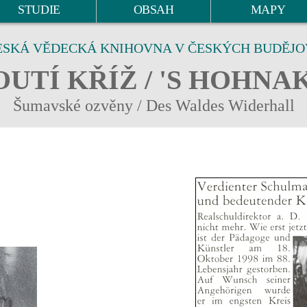
STUDIE
OBSAH
MAPY
ESKÁ VĚDECKÁ KNIHOVNA V ČESKÝCH BUDĚJO
UTÍ KŘÍŽ / 'S HOHNA
Šumavské ozvěny / Des Waldes Widerhall