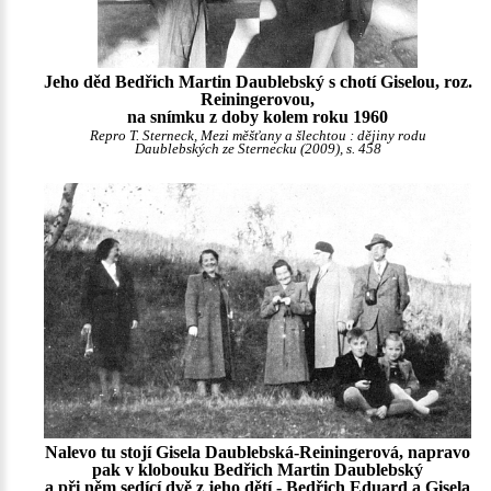
Jeho děd Bedřich Martin Daublebský s chotí Giselou, roz.
Reiningerovou,
na snímku z doby kolem roku 1960
Repro T. Sterneck, Mezi měšťany a šlechtou : dějiny rodu
Daublebských ze Sternecku (2009), s. 458
Nalevo tu stojí Gisela Daublebská-Reiningerová, napravo
pak v klobouku Bedřich Martin Daublebský
a při něm sedící dvě z jeho dětí - Bedřich Eduard a Gisela