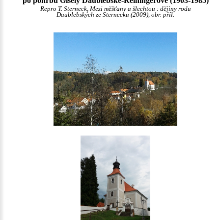
po pohřbu Gisely Daublebské-Reiningerové (1903-1985)
Repro T. Sterneck, Mezi měšťany a šlechtou : dějiny rodu
Daublebských ze Sternecku (2009), obr. příl.