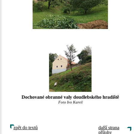
Dochované obranné valy doudlebského hradiště
Foto Ivo Kareš
zpět do textů
další strana
přílohy