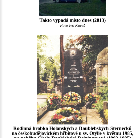
Takto vypadá místo dnes (2013)
Foto Ivo Kareš
Rodinná hrobka Holanských a Daublebských-Sternecků
na českobudějovickém hřbitově u sv. Otýlie v květnu 1985,