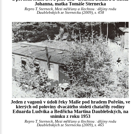
Johanna, matka Tomáše Sternecka
Repro T. Sterneck, Mezi měšťany a šlechtou : dějiny rodu
Daublebských ze Sternecku (2009), s. 458
Jeden z vagonů v údolí řeky Malše pod hradem Pořešín, ve
kterých od poloviny dvacátého století chatařily rodiny
Eduarda Ludvíka a Bedřicha Martina Daublebských, na
snímku z roku 1953
Repro T. Sterneck, Mezi měšťany a šlechtou : dějiny rodu
Daublebských ze Sternecku (2009), s. 465