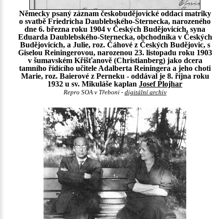
Německy psaný záznam českobudějovické oddací matriky
o svatbě Friedricha Daublebského-Sternecka, narozeného
dne 6. března roku 1904 v Českých Budějovicích, syna
Eduarda Daublebského-Sternecka, obchodníka v Českých
Budějovicích, a Julie, roz. Čáhové z Českých Budějovic, s
Giselou Reiningerovou, narozenou 23. listopadu roku 1903
v šumavském Křišťanově (Christianberg) jako dcera
tamního řídícího učitele Adalberta Reiningera a jeho choti
Marie, roz. Baierové z Perneku - oddával je 8. října roku
1932 u sv. Mikuláše kaplan
Josef Plojhar
Repro SOA v Třeboni -
digitální archiv