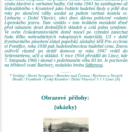
výuku klavírní a varhanní hudby. Od roku 1943 ho zastihujeme už
šedesátiletého v Krumlově jako ředitele hudební školy a ještě dva
roky po skončení války usedal za pultem varhan kostela sv.
Linharta v Dolní Vltavici, obci dnes dávno pohlcené vodami
Lipenského jezera. Tam vzniklo v tom krátkém mezidobí těsně
před odsunem deset drobnějších skladeb a celá jedna symfonie.
Ve svém českokrumlovském domě musel po vyhnání zanechat
řadu těžko nahraditelných rukopisných materiálů. Už v době
frymburského působení získal papežský záslužný kříž Pro ecclesia
et Pontifice, roku 1938 pak Sudetoněmeckou hudební cenu. Znova
osiřevší vlastně po ztrátě domova se roku 1947 vrátil do
Seitenstettenu, učil a skládal. V roce 1954 přesídlil do Lince, kde
7. listopadu 1966 i skonal v požehnaném věku 83 let. Je pochován
na hřbitově svaté Barbory, nedaleko hrobu
Stifterova
.
- - - - -
* Strážný / Horní Stropnice / Benešov nad Černou / Rychnov u Nových
Hradů / Frymburk / Český Krumlov / Dolní Vltavice/ † † † Linec (A)
Obrazové přílohy:
(ukázky)