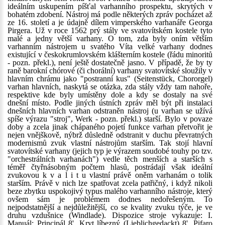
ideálním uskupením píšťal varhanního prospektu, skrytých v
bohatém zdobení. Nástroj má podle některých zpráv pocházet až
ze 16. století a je údajně dílem vimperského varhanáře Georga
Pirgera. Už v roce 1562 prý stály ve svatovítském kostele tyto
malé a jedny větší varhany. O tom, zda byly oním větším
varhanním nástrojem u svatého Víta velké varhany dodnes
existující v českokrumlovském klášterním kostele (řádu minoritů
- pozn. překl.), není ještě dostatečně jasno. V případě, že by ty
raně barokní chórové (či chorální) varhany svatovítské sloužily v
hlavním chrámu jako "postranní kus" (Seitenstück, Chororgel)
varhan hlavních, naskytá se otázka, zda stály vždy tam nahoře,
respektive kde byly umístěny dole a kdy se dostaly na své
dnešní místo. Podle jiných ústních zpráv měl být při instalaci
dnešních hlavních varhan odstraněn nástroj (u varhan se užívá
spíše výrazu "stroj", Werk - pozn. překl.) starší. Bylo v povaze
doby a zcela jinak chápaného pojetí funkce varhan přetvořit je
nejen vnějškově, nýbrž důsledně odstranit v duchu převratných
modernismů zvuk vlastní nástrojům starším. Tak stojí hlavní
svatovítské varhany (jejich typ je výrazem soudobé touhy po tzv.
"orchestrálních varhanách") vedle těch menších a starších s
téměř čtyřnásobným počtem hlasů, postrádají však ideální
zvukovou k v a l i t u vlastní právě oněm varhanám o tolik
starším. Právě v nich lze spatřovat zcela patřičný, i když nikoli
beze zbytku uspokojivý typus malého varhanního nástroje, který
ovšem sám je problémem dodnes nedořešeným. To
nejpodstatnější a nejdůležitější, co se kvality zvuku týče, je ve
druhu vzdušnice (Windlade). Dispozice stroje vykazuje: I.
Manuál: Principál 8', Kryt líbezný (Lieblichgedackt) 8', Pifaro