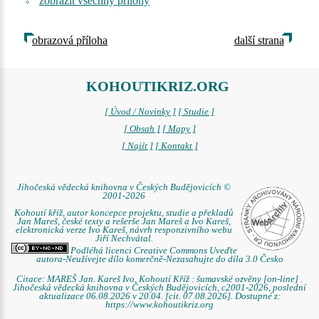
zobrazit všechny přílohy
obrazová příloha
další strana
KOHOUTIKRIZ.ORG
[ Úvod / Novinky ]
[ Studie ]
[ Obsah ]
[ Mapy ]
[ Najít ]
[ Kontakt ]
Jihočeská vědecká knihovna v Českých Budějovicích ©
2001-2026
Kohoutí kříž, autor koncepce projektu, studie a překladů
Jan Mareš, české texty a rešerše Jan Mareš a Ivo Kareš,
elektronická verze Ivo Kareš, návrh responzivního webu
Jiří Nechvátal.
Podléhá licenci Creative Commons Uveďte
autora-Neužívejte dílo komerčně-Nezasahujte do díla 3.0 Česko
Citace: MAREŠ Jan. Kareš Ivo. Kohoutí Kříž : šumavské ozvěny [on-line] .
Jihočeská vědecká knihovna v Českých Budějovicích, c2001-2026, poslední
aktualizace 06.08.2026 v 20.04. [cit. 07.08.2026]. Dostupné z:
https://www.kohoutikriz.org