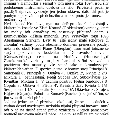
chrámu v Hamburku a zesnul v tom městě roku 1694, jsou šity
podobnému instrumentu doslova na tělo. Přivěšený pedál je
pozdější úprava, vykazuje jen jednu oktávu, další díl pak je
pouhým opakováním předchozího a nabízí proto jen omezenou
možnost využití.
Nedaleko od Krumlova, nyní na půdě protektorátní, existují v
klášterním kostele ve Zlaté Koruně (Goldenkron) varhany, které
by mohly být označeny za sestersky příbuzné oněm z
krumlovského kláštera minoritů. Byly vystavěny roku 1698
Abrahamem Starkem. Byly tu ještě jedny malé (chórové či
chorální) varhany, podle obecného domnění přenesené později
někam do okolí Horní Plané (Oberplan). Jsou snad totožné se
starým pozitivem v kostelíku na Dobrovodském vrchu
(Gutwasserberg) cestou na Hodňov (Honetschlag)?
Zlatokorunské varhany mají v barokní skříni se zadním
pozitivem dva manuály, vše stejné jako u krumlovských
klášterních varhan. Dispozice je tato: v horním stroji Principál 8',
Salicionál 8', Principál 4', Oktáva 4', Oktáva 2', Kvinta 2 2/3',
Mixtura 1', pětinásobná. Pedál Subbas 16', Suboktávbas 16',
Kvintbas, Mixtura 1'. V zadním pozitivu Flétna burdonová 8',
Copula 8', Oktáva 4', Flétna 4', Kvinta 2 2/3', Kvinta 1 1/3',
Sesquialtera 1 1/3', v pedálu Violonbas 16', Oktávbas 8'. Stroje z
Kájova (Gojau) a Pohoří na Šumavě (Buchers), stejné stářím, se
jim svou dispozicí přiřazují.
Je-li na jedné straně příznivou okolností, že se ani jedněch z
varhan dosud uvedených nedotkla nijaká přepjatá inovace, musí
být o ně na druhé straně právě vzhledem k jejich památkové
hodnotě projevena náležitá péče. Jde o to, že náš zájem by právě