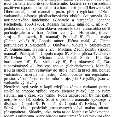
jsou varhany minoritského klášterního kostela se svým zadním
pozitivem (spodním manuálem) a horním strojem (Oberwerk, též
Obermanual, horní manuál - pozn. překl.) typickou ukázkou
varhanního nástroje předbachovského období (ve smyslu slov
norimberského hudebního skladatele a varhaníka Johanna
Pachelbela, 1653-1706). Rozsah manuálu sahá od C až k c''',
pedálu od C k a, spodní oktáva vesměs krátká, chromatika od B
počínaje jako u varhan předtím uvedených. Horní stroj (hlavní
stroj - Hauptwerk, II. manuál): Principál 8', Copula major
(Flétna velká) 8', Copula minor (Flétna malá) 4', Flétna
portunálová 8', Salicionál 8', Oktáva 4', Violeta 4', Superoktáva
2', Quindecima, Kvinta 2 2/3', Mixtura. Zadní pozitiv (spodní
manuál): Principál 4', Copula major 8', Flétna příčná 4', Oktáva
2', Kvinta 1 1/3, Mixtura malá. Pedál: Subbas 16', Bas
burdonový 16', Bas violonový 8', Bas oktávový 8', Bas
superoktávový 4'. Posuvná spojka (Schiebekoppel). Manuály
jsou tu jakož i tam vestavěny do stroje, není tu hrací stůl, pohled
varhaníkův směřuje na nástroj. Zadní pozitiv má registraturu
prostorově oddělenu od horního stroje, jehož rejstříky jsou za
varhaníkovými zády.
Nerušené bytí vede v kapli zdejšího zámku varhanní pozitiv
stojící na empoře vpředu vlevo. Nenese nijaký údaj o svém
staviteli ani o čase, kdy vznikl. Podle uzpůsobení by měl patřit
nejspíše do 18. století. Stroj o jednom manuálu vykazuje v
dispozici: Copula 8', Principál 4', Copula 4', Kvinta, Tercie.
Sdružení obou posledně jmenovaných dává malou mixturu
(Sesquialtera). Skladby, jako třeba ta od Matthiase Weckmanna,
rodem Durynčana, který působil jako varhaník svatojakubského