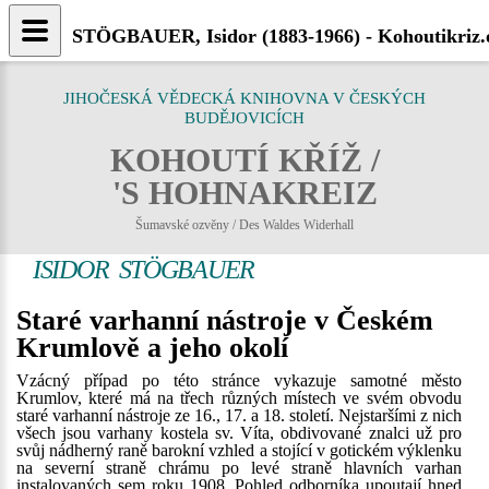
STÖGBAUER, Isidor (1883-1966) - Kohoutikriz.
JIHOČESKÁ VĚDECKÁ KNIHOVNA V ČESKÝCH
BUDĚJOVICÍCH
KOHOUTÍ KŘÍŽ /
'S HOHNAKREIZ
Šumavské ozvěny / Des Waldes Widerhall
ISIDOR STÖGBAUER
Staré varhanní nástroje v Českém
Krumlově a jeho okolí
Vzácný případ po této stránce vykazuje samotné město
Krumlov, které má na třech různých místech ve svém obvodu
staré varhanní nástroje ze 16., 17. a 18. století. Nejstaršími z nich
všech jsou varhany kostela sv. Víta, obdivované znalci už pro
svůj nádherný raně barokní vzhled a stojící v gotickém výklenku
na severní straně chrámu po levé straně hlavních varhan
instalovaných sem roku 1908. Pohled odborníka upoutají hned