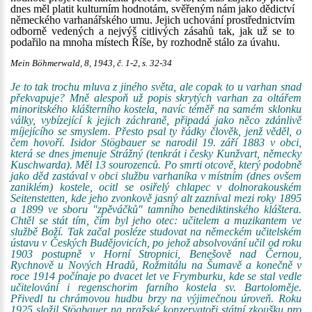
dnes měl platit kulturním hodnotám, svěřeným nám jako dědictví
německého varhanářského umu. Jejich uchování prostřednictvím
odborně vedených a nejvýš citlivých zásahů tak, jak už se to
podařilo na mnoha místech Říše, by rozhodně stálo za úvahu.
Mein Böhmerwald, 8, 1943, č. 1-2, s. 32-34
Je to tak trochu mluva z jiného světa, ale copak to u varhan snad
překvapuje? Mně alespoň už popis skrytých varhan za oltářem
minoritského klášterního kostela, navíc téměř na samém sklonku
války, vybízející k jejich záchraně, připadá jako něco zdánlivě
míjejícího se smyslem. Přesto psal ty řádky člověk, jenž věděl, o
čem hovoří. Isidor Stögbauer se narodil 19. září 1883 v obci,
která se dnes jmenuje Strážný (tenkrát i česky Kunžvart, německy
Kuschwarda). Měl 13 sourozenců. Po smrti otcově, který podobně
jako děd zastával v obci službu varhaníka v místním (dnes ovšem
zaniklém) kostele, ocitl se osiřelý chlapec v dolnorakouském
Seitenstetten, kde jeho zvonkově jasný alt zazníval mezi roky 1895
a 1899 ve sboru "zpěváčků" tamního benediktinského kláštera.
Chtěl se stát tím, čím byl jeho otec: učitelem a muzikantem ve
službě Boží. Tak začal posléze studovat na německém učitelském
ústavu v Českých Budějovicích, po jehož absolvování učil od roku
1903 postupně v Horní Stropnici, Benešově nad Černou,
Rychnově u Nových Hradů, Rožmitálu na Šumavě a konečně v
roce 1914 počínaje po dvacet let ve Frymburku, kde se stal vedle
učitelování i regenschorim farního kostela sv. Bartoloměje.
Přivedl tu chrámovou hudbu brzy na výjimečnou úroveň. Roku
1925 složil Stögbauer na pražské konzervatoři státní zkoušku pro