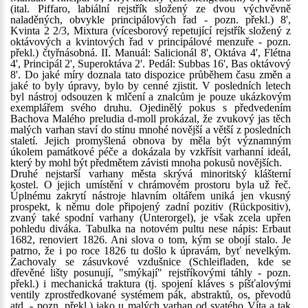
(ital. Piffaro, labiální rejstřík složený ze dvou výchvěvně
naladěných, obvykle principálových řad - pozn. překl.) 8',
Kvinta 2 2/3, Mixtura (vícesborový repetující rejstřík složený z
oktávových a kvintových řad v principálové menzuře - pozn.
překl.) čtyřnásobná. II. Manuál: Salicionál 8', Oktáva 4', Flétna
4', Principál 2', Superoktáva 2'. Pedál: Subbas 16', Bas oktávový
8'. Do jaké míry doznala tato dispozice průběhem času změn a
jaké to byly úpravy, bylo by cenné zjistit. V posledních letech
byl nástroj odsouzen k mlčení a znalcům je pouze ukázkovým
exemplářem svého druhu. Ojedinělý pokus s předvedením
Bachova Malého preludia d-moll prokázal, že zvukový jas těch
malých varhan staví do stínu mnohé novější a větší z posledních
staletí. Jejich promyšlená obnova by měla být významným
úkolem památkové péče a dokázala by vzkřísit varhanní ideál,
který by mohl být předmětem závisti mnoha pokusů novějších.
Druhé nejstarší varhany města skrývá minoritský klášterní
kostel. O jejich umístění v chrámovém prostoru byla už řeč.
Úplnému zakrytí nástroje hlavním oltářem uniká jen vkusný
prospekt, k němu dole připojený zadní pozitiv (Rückpositiv),
zvaný také spodní varhany (Unterorgel), je však zcela upřen
pohledu diváka. Tabulka na notovém pultu nese nápis: Erbaut
1682, renoviert 1826. Ani slova o tom, kým se obojí stalo. Je
patrno, že i po roce 1826 tu došlo k úpravám, byť nevelkým.
Zachovaly se zásuvkové vzdušnice (Schleifladen, kde se
dřevěné lišty posunují, "smýkají" rejstříkovými táhly - pozn.
překl.) i mechanická traktura (tj. spojení kláves s píšťalovými
ventily zprostředkované systémem pák, abstraktů, os, převodů
atd. - pozn. překl.) jako u malých varhan od svatého Víta a tak