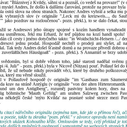
at: "Bláznivej z Kvildy, sáhni si a poznáš, co vedeš na provaze!" (v o
 si myslel Andres, že došlo k dalšímu čarování, protože na provaze byl
la ostrá slova na obou stranách. Nakonec Andres vyhrál a selka mu p
ak vybraných slov (v originále ",Leck mi du kreizweis..., du Sauh
!'" jako pozdrav na rozloučenou"- pozn. překl.), to se dalo čekat, sto
nažil se Andresovi jeho útrapy spojené s kozím handlem vynahradi
r na usmířenou, řekl mu Erhard, že teď půjdou na kozí handl spolu!
án cíl cesty i jméno dotyčného takto: "in Woidschicht-Heisern /.../ de
dresovi jednu prodal. Hospodář nechtěl o prodeji ani slyšet, až n
al. Tak tedy Andres došel šťastně domů a na provaze přivedl dobrou d
zuverläßlichen Häuslgoaß" - pozn. překl.). S Annamirl se brzy udobřil
 svědomím, byl si dobře vědom toho, jaké starosti nadělal svému 
 /4. Juli/" - pozn. překl.) byla v Nicově (Nitzau) pouť. Pollauf šel do 
líbil, že už nebude nikdy provádět věci, které by druhého poškozova
a, který mu věrně sloužil.
al v Pollaufově hospodě (v originále "im 'Gasthaus zum Säumerst
táda krav na stráně Antýglu (v originále "von der alten Hirtenromantik
n rund um den Antiglberg", rozuměj pastviny kolem hory, dnes n
lig böhmische 'Mauth Gefülg" am uralten Salzweg zwischen Pas
 na někdejší české 'mýto Kvilda' na prastaré solné stezce mezi P
.
 citací nářečního originálu (zejména tam, kde jde o přímou řeč), ačk
 poezie, takže tu zkratka "pozn. překl." v závorce opravdu není namís
ových ukázek Kohoutího kříže. Omlouvám se tedy, celý překlad je tot
 řada dalších zmíněných osobností i samostatně na webových stranách