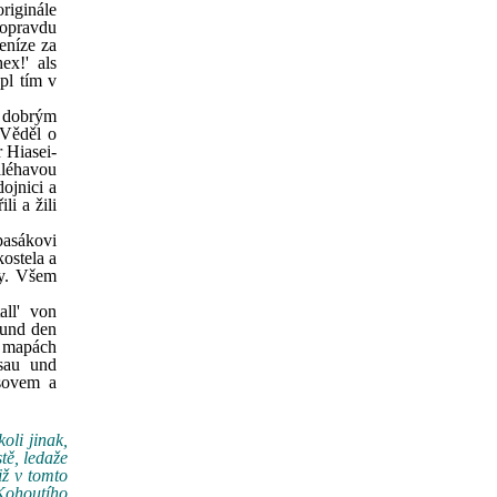
riginále
a opravdu
eníze za
ex!' als
upl tím v
t dobrým
 Věděl o
r Hiasei-
aléhavou
ojnici a
i a žili
pasákovi
kostela a
ly. Všem
all' von
 und den
a mapách
sau und
asovem a
oli jinak,
tě, ledaže
iž v tomto
 Kohoutího