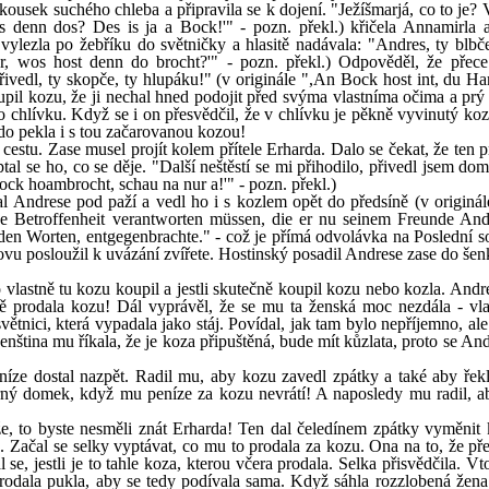
i kousek suchého chleba a připravila se k dojení. "Ježíšmarjá, co to je?
is denn dos? Des is ja a Bock!'" - pozn. překl.) křičela Annamirla 
e vylezla po žebříku do světničky a hlasitě nadávala: "Andres, ty blbč
er, wos host denn do brocht?'" - pozn. překl.) Odpověděl, že přec
řivedl, ty skopče, ty hlupáku!" (v originále ",An Bock host int, du H
oupil kozu, že ji nechal hned podojit před svýma vlastníma očima a prý
o chlívku. Když se i on přesvědčil, že v chlívku je pěkně vyvinutý koz
 do pekla i s tou začarovanou kozou!
cestu. Zase musel projít kolem přítele Erharda. Dalo se čekat, že ten 
tal se ho, co se děje. "Další neštěstí se mi přihodilo, přivedl jsem do
Bock hoambrocht, schau na nur a!'" - pozn. překl.)
al Andrese pod paží a vedl ho i s kozlem opět do předsíně (v originá
ige Betroffenheit verantworten müssen, die er nu seinem Freunde And
den Worten, entgegenbrachte." - což je přímá odvolávka na Poslední s
novu posloužil k uvázání zvířete. Hostinský posadil Andrese zase do še
o vlastně tu kozu koupil a jestli skutečně koupil kozu nebo kozla. Andre
ě prodala kozu! Dál vyprávěl, že se mu ta ženská moc nezdála - vl
ětnici, která vypadala jako stáj. Povídal, jak tam bylo nepříjemno, al
 Ženština mu říkala, že je koza připuštěná, bude mít kůzlata, proto se A
eníze dostal nazpět. Radil mu, aby kozu zavedl zpátky a také aby řekl
hatrný domek, když mu peníze za kozu nevrátí! A naposledy mu radil, a
e, to byste nesměli znát Erharda! Ten dal čeledínem zpátky vyměnit 
 Začal se selky vyptávat, co mu to prodala za kozu. Ona na to, že pře
l se, jestli je to tahle koza, kterou včera prodala. Selka přisvědčila. V
rodala pukla, aby se tedy podívala sama. Když sáhla rozzlobená žena