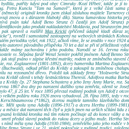
 bydlila, patřily kdysi pod obec Cimruky /Kozí Hřbet/, takže je jí t
 Ing. Petra Kuncla "Tam na Šumavě", která je z velké části sama 
í (německý originál kroniky jsem získal zásluhou majitele Turnerovy 
uji znovu a s důrazem hluboký dík). Starou šumavskou historku prý 
bývá psán také Adolf Beno Strunz či častěji jen Adolf Strunz) 
entifikován jako produkt nakladatelství Moldavia, pod Strunzovým j
 pak upravil a rozšířil
Max Krickl
(přičemž údajně kladl důraz z
blicke"), rovněž i samostatně zastoupený na webových stránkách Kohout
ulém periodiku vyšel, rok 1922, ačkoli víme, že se zrodilo v roce 1924 a
lo autorovi původního příspěvku 70 let a dal se při té příležitosti vyfo
 takže máme zachovánu i jeho podobu. Narodil se 16. června rok
 kostele sv. Štěpána farář Wenzl Semler pokřtil jménem Adolf Benno St
jak stojí psáno v zápise křestní matriky, rodem ze zmíněného stavení č
sie, roz. Zoglauerové (1801-1892), dcery hamerníka Martina Zoglauer
y (Buchwald), odkud přišel do Kvildy a zakoupil tu zmíněnou chalup
pilu na rezonanční dřevo. Položil tak základy firmy "Holzwerke Stru
na Kvildě oženil s tehdy šestnáctiletou Theresií. Adolfova matka Barb
a z Kvildy čp. 27 Stephana Schustera a jeho ženy Anny Marie, roz. Sa
rvna 1867 dva dny po narození dalšího syna zemřela, oženil se Josef
o 47, jí 25 let. V roce 1895 převzal rodinný podnik syn Adolf z otco
po velkém požáru roku 1926 znovu vybudoval. 28. října 1895, tedy v roc
oz. Kerschbaumovou (*1862), dcerou majitele tamního lázeňského d
tic. Měli spolu syna Adolfa (1896-1917) a dceru Herthu (1899-1981)
y a měsíce dat narození těch čtyř u jejich jmen na arších sčítání lidu z 
psaná kvildská kronika má tím rokem počínaje až do konce války a n
ed smrtí předal slavný podnik do rukou dcery a jejího muže. Hertha St
), s nímž měla syna Adolfa (1930-1984), zemřelého jako jeho rodiče v
 firma Strunz i ve 21. století pokračuje v rodinné tradici, založen