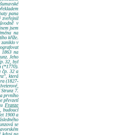
o šumavské
překladem
chaty pana
zveřejnil
původně v
ménem jsem
ejména na
ího kříže.
 zaniklo v
tografovat
u 1863 na
runz. Jeho
p. 32, byl
a (*1770).
u čp. 32 a
nz", která
ara (1827-
lveterové,
 Strunz 7.
va prvního
e převzetí
omu
Franze
, budoucí
let 1900 a
ásledného
runzová se
 bavorském
é kdysi na