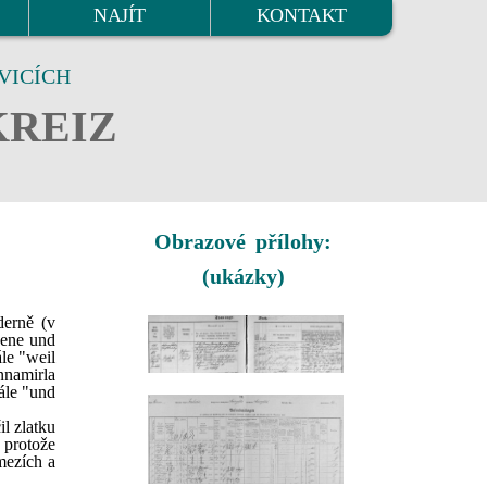
NAJÍT
KONTAKT
VICÍCH
KREIZ
Obrazové přílohy:
(ukázky)
derně (v
edene und
ále "weil
nnamirla
nále "und
il zlatku
, protože
 mezích a