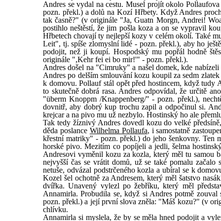
Andres se vydal na cestu. Musel projít okolo Pollaufova 
pozn. překl.) a dolů na Kozí Hřbety. Když Andres prochá
tak časně?" (v originále "Ja, Guatn Morgn, Andrei! Woa
postihlo neštěstí, že jim pošla koza a on se vypravil kou
Hřbetech chovají ty nejlepší kozy v celém okolí. Také mu 
Leit", tj. spíše zlomyslní lidé - pozn. překl.), aby ho j
podojit, než ji koupí. Hospodský mu popřál hodně štěs
originále ",Kehr fei ei bo mir!'" - pozn. překl.).
Andres došel na "Cimruky" a našel domek, kde nabízeli k
Andres po delším smlouvání kozu koupil za sedm zlatek a
k domovu. Pollauf stál opět před hostincem, když tudy A
to skutečně dobrá rasa. Andres odpovídal, že určitě ano
"überm Knoppm /Knappenberg/" - pozn. překl.), nechtěla
dovnitř, aby dobrý kup trochu zapil a odpočinul si. An
krejcar a na pivo mu už nezbylo. Hostinský ho ale přemlu
Tak tedy žíznivý Andres dovedl kozu do velké předsíně,
děda poslance
Wilhelma Pollaufa
, i samostatně zastoup
křestní matriky" - pozn. překl.) do jeho šenkovny. Te
horské pivo. Mezitím co popíjeli a jedli, šelma hostin
Andresovi vyměnil kozu za kozla, který měl tu samou ba
nejvyšší čas se vrátit domů, už se také pomalu začalo 
netuše, odvázal podstrčeného kozla a ubíral se k domov
Kozel šel ochotně za Andresem, který měl šatstvo nasá
dvířka. Unavený vylezl po žebříku, který měl předst
Annamirla. Probudila se, když si Andres potmě zouval s
pozn. překl.) a její první slova zněla: "Máš kozu?" (v or
chlívku.
Annamirla si myslela, že by se měla hned podojit a vylez