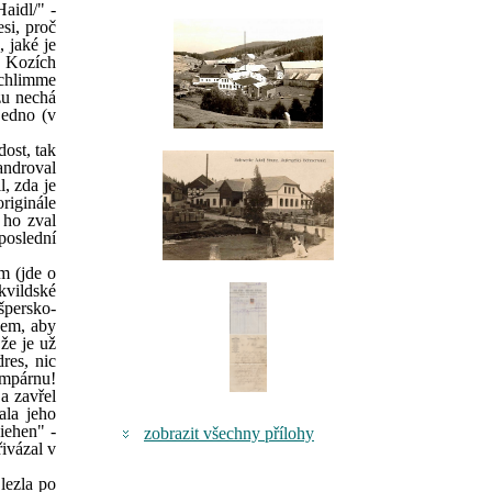
Haidl/" -
si, proč
 jaké je
na Kozích
"schlimme
ozu nechá
jedno (v
ost, tak
androval
, zda je
riginále
 ho zval
poslední
m (jde o
kvildské
špersko-
nem, aby
že je už
res, nic
umpárnu!
a zavřel
ala jeho
iehen" -
zobrazit všechny přílohy
řivázal v
 lezla po