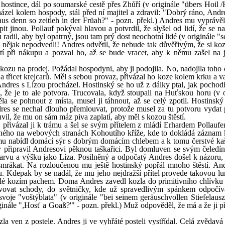
hostince, dál po soumarské cestě přes Zhůří (v originále "übers Hoil /
zel kolem hospody, stál před ní majitel a zdravil: "Dobrý ráno, Andre
us denn so zeitleh in der Früah?" - pozn. překl.) Andres mu vyprávěl,
pit jinou. Pollauf pokýval hlavou a potvrdil, že slyšel od lidí, že se 
radil, aby byl opatrný, jsou tam prý dost neochotní lidé (v originále 
eště nějak nepodvedli! Andres odvětil, že nebude tak důvěřivým, že si k
tí při nákupu a pozval ho, až se bude vracet, aby k němu zašel na 
ozu na prodej. Požádal hospodyni, aby ji podojila. No, nadojila toho d
 třicet krejcarů. Měl s sebou provaz, přivázal ho koze kolem krku a v
ndres s Lízou procházel. Hostinský se ho už z dálky ptal, jak pochodil
, že je to ale potvora. Trucovala, když stoupali na Huťskou horu (v o
 se pohnout z místa, musel ji táhnout, až se celý zpotil. Hostinský
dres se nechal dlouho přemlouvat, protože musel za tu potvoru vydat 
vil, že mu on sám máz piva zaplatí, aby měl s kozou štěstí.
 přivázal ji k trámu a šel se svým přítelem z mládí Erhardem Pollaufe
eného na webových stranách Kohoutího kříže, kde to dokládá záznam 
n mu nabídl domácí sýr s dobrým domácím chlebem a k tomu čerstvé ka
ský připravil Andresovi pěknou taškařici. Byl domluven se svým čeledí
rvu a výšku jako Líza. Posilněný a odpočatý Andres došel k názoru, 
smrákat. Na rozloučenou mu ještě hostinský popřál mnoho štěstí. And
u. Kdepak by se nadál, že mu jeho nejdražší přítel provede takovou l
klé kozím pachem. Doma Andres zavedl kozla do primitivního chlívku 
avovat schody, do světničky, kde už spravedlivým spánkem odpočív
voje "voštýblata" (v originále "bei seinem geräuschvollen Stiefelausz
iginále ",Host' a Goaß?'" - pozn. překl.) Muž odpověděl, že má a že ji p
la ven z postele. Andres ji ve vyhřáté posteli vystřídal. Celá zvědavá