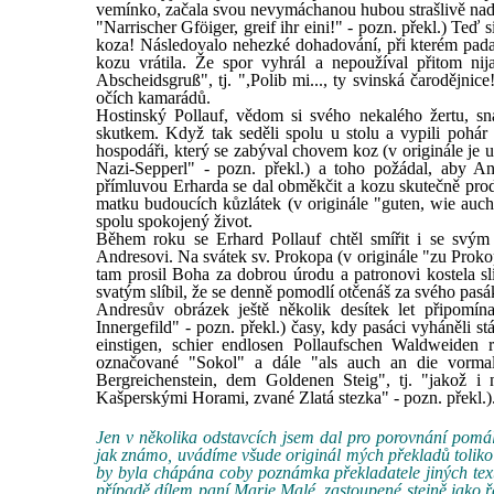
vemínko, začala svou nevymáchanou hubou strašlivě nadáv
"Narrischer Gföiger, greif ihr eini!" - pozn. překl.) Teď
koza! Následovalo nehezké dohadování, při kterém pada
kozu vrátila. Že spor vyhrál a nepoužíval přitom nij
Abscheidsgruß", tj. ",Polib mi..., ty svinská čarodějnice
očích kamarádů.
Hostinský Pollauf, vědom si svého nekalého žertu, s
skutkem. Když tak seděli spolu u stolu a vypili pohá
hospodáři, který se zabýval chovem koz (v originále je ud
Nazi-Sepperl" - pozn. překl.) a toho požádal, aby An
přímluvou Erharda se dal obměkčit a kozu skutečně prod
matku budoucích kůzlátek (v originále "guten, wie auch 
spolu spokojený život.
Během roku se Erhard Pollauf chtěl smířit i se svým
Andresovi. Na svátek sv. Prokopa (v originále "zu Prokopi
tam prosil Boha za dobrou úrodu a patronovi kostela s
svatým slíbil, že se denně pomodlí otčenáš za svého pasák
Andresův obrázek ještě několik desítek let připomín
Innergefild" - pozn. překl.) časy, kdy pasáci vyháněli s
einstigen, schier endlosen Pollaufschen Waldweide
označované "Sokol" a dále "als auch an die vorma
Bergreichenstein, dem Goldenen Steig", tj. "jakož i
Kašperskými Horami, zvané Zlatá stezka" - pozn. překl.)
Jen v několika odstavcích jsem dal pro porovnání pomálu
jak známo, uvádíme všude originál mých překladů toliko u
by byla chápána coby poznámka překladatele jiných text
případě dílem paní
Marie Malé
, zastoupené stejně jako