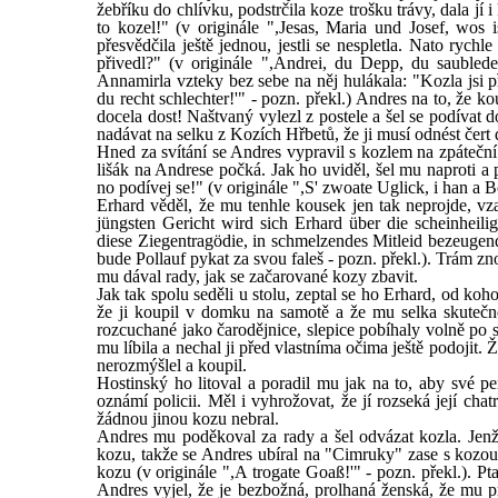
žebříku do chlívku, podstrčila koze trošku trávy, dala jí 
to kozel!" (v originále ",Jesas, Maria und Josef, wos 
přesvědčila ještě jednou, jestli se nespletla. Nato rychl
přivedl?" (v originále ",Andrei, du Depp, du saubled
Annamirla vzteky bez sebe na něj hulákala: "Kozla jsi p
du recht schlechter!'" - pozn. překl.) Andres na to, že k
docela dost! Naštvaný vylezl z postele a šel se podívat d
nadávat na selku z Kozích Hřbetů, že ji musí odnést čert
Hned za svítání se Andres vypravil s kozlem na zpáteční 
lišák na Andrese počká. Jak ho uviděl, šel mu naproti a p
no podívej se!" (v originále ",S' zwoate Uglick, i han a 
Erhard věděl, že mu tenhle kousek jen tak neprojde, vz
jüngsten Gericht wird sich Erhard über die scheinheil
diese Ziegentragödie, in schmelzendes Mitleid bezeugen
bude Pollauf pykat za svou faleš - pozn. překl.). Trám z
mu dával rady, jak se začarované kozy zbavit.
Jak tak spolu seděli u stolu, zeptal se ho Erhard, od koh
že ji koupil v domku na samotě a že mu selka skutečn
rozcuchané jako čarodějnice, slepice pobíhaly volně po sv
mu líbila a nechal ji před vlastníma očima ještě podojit.
nerozmýšlel a koupil.
Hostinský ho litoval a poradil mu jak na to, aby své p
oznámí policii. Měl i vyhrožovat, že jí rozseká její c
žádnou jinou kozu nebral.
Andres mu poděkoval za rady a šel odvázat kozla. Jenž
kozu, takže se Andres ubíral na "Cimruky" zase s kozou.
kozu (v originále ",A trogate Goaß!'" - pozn. překl.). Pta
Andres vyjel, že je bezbožná, prolhaná ženská, že mu p