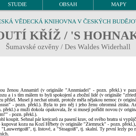
STUDIE
OBSAH
MAPY
ESKÁ VĚDECKÁ KNIHOVNA V ČESKÝCH BUDĚJO
UTÍ KŘÍŽ / 'S HOHNA
Šumavské ozvěny / Des Waldes Widerhall
u ženou Annamirl (v originále "Annmiadei" - pozn. překl.) v paz
ozu a i s tím málem to byli spokojení a zbožní lidé (v originále "zfri
zu přišel. Musel ji nechat utratit, protože měla nějakou nemoc (v origin
sssn" - pozn. překl.). Byla to pro něj i jeho ženu ohromná ztráta. A
. překl.) a muži dokola opakovala, že si musejí pořídit novou (v origi
!'" - pozn. překl.).
l koupit. Sehnal pár krejcarů za pasení krav, od svého bratra si vypůjč
lo kupovat kozu na Kozí Hřbety (v originále "Ziemruck" - pozn. překl.)
Lauwertgoiß", tj. listové, a "Stoagoiß", tj. skalní. Ty první lezly po
ních.