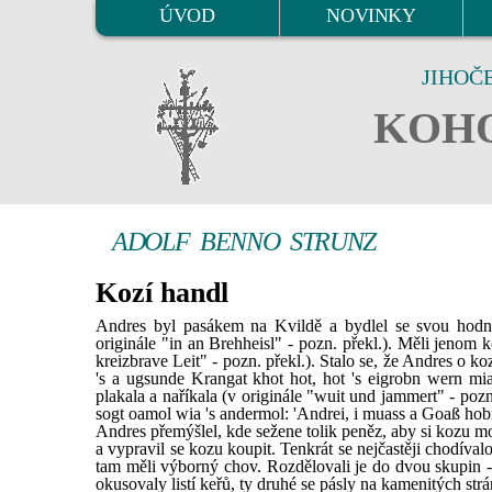
ÚVOD
NOVINKY
JIHOČ
KOHO
ADOLF BENNO STRUNZ
Kozí handl
Andres byl pasákem na Kvildě a bydlel se svou hodno
originále "in an Brehheisl" - pozn. překl.). Měli jenom k
kreizbrave Leit" - pozn. překl.). Stalo se, že Andres o ko
's a ugsunde Krangat khot hot, hot 's eigrobn wern mia
plakala a naříkala (v originále "wuit und jammert" - pozn
sogt oamol wia 's andermol: 'Andrei, i muass a Goaß hobm
Andres přemýšlel, kde sežene tolik peněz, aby si kozu moh
a vypravil se kozu koupit. Tenkrát se nejčastěji chodíva
tam měli výborný chov. Rozdělovali je do dvou skupin - "
okusovaly listí keřů, ty druhé se pásly na kamenitých strá