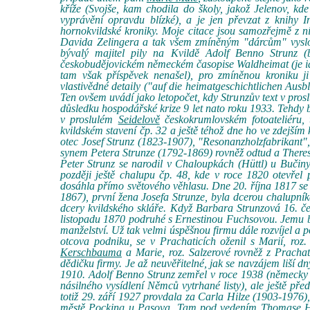
kříže (Svojše, kam chodila do školy, jakož Jelenov, kde
vyprávění opravdu blízké), a je jen převzat z knihy
hornokvildské kroniky. Moje citace jsou samozřejmě z n
Davida Zelingera a tak všem zmíněným "dárcům" vyslov
bývalý majitel pily na Kvildě Adolf Benno Strunz (
českobudějovickém německém časopise Waldheimat (je id
tam však příspěvek nenašel), pro zmíněnou kroniku ji
vlastivědné detaily ("auf die heimatgeschichtlichen Aus
Ten ovšem uvádí jako letopočet, kdy Strunzův text v prosl
důsledku hospodářské krize 9 let nato roku 1933. Tehdy by
v proslulém
Seidelově
českokrumlovském fotoateliéru,
kvildském stavení čp. 32 a ještě téhož dne ho ve zdejším
otec Josef Strunz (1823-1907), "Resonanzholzfabrikant", 
synem Petera Strunze (1792-1869) rovněž odtud a There
Peter Strunz se narodil v Chaloupkách (Hüttl) u Bučin
později ještě chalupu čp. 48, kde v roce 1820 otevřel 
dosáhla přímo světového věhlasu. Dne 20. října 1817 se 
1867), první žena Josefa Strunze, byla dcerou chalupník
dcery kvildského skláře. Když Barbara Strunzová 16. če
listopadu 1870 podruhé s Ernestinou Fuchsovou. Jemu byl
manželství. Už tak velmi úspěšnou firmu dále rozvíjel a 
otcova podniku, se v Prachaticích oženil s Marií, r
Kerschbauma
a Marie, roz. Salzerové rovněž z Pracha
dědičku firmy. Je až neuvěřitelné, jak se navzájem liší dn
1910. Adolf Benno Strunz zemřel v roce 1938 (německy 
násilného vysídlení Němců vytrhané listy), ale ještě př
totiž 29. září 1927 provdala za Carla Hilze (1903-1976
městě Pocking u Pasova. Tam pod vedením Thomase Hilze