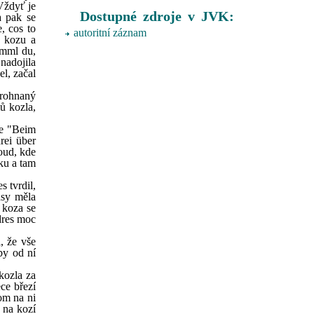
 Vždyť je
Dostupné zdroje v JVK:
a pak se
e, cos to
autoritní záznam
e kozu a
amml du,
 nadojila
el, začal
prohnaný
mů kozla,
le "Beim
rei über
oud, kde
nku a tam
s tvrdil,
asy měla
e koza se
ndres moc
, že vše
by od ní
kozla za
ce březí
tom na ni
 na kozí