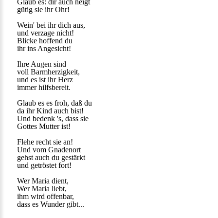
Glaub es: dir auch neigt
gütig sie ihr Ohr!
Wein' bei ihr dich aus,
und verzage nicht!
Blicke hoffend du
ihr ins Angesicht!
Ihre Augen sind
voll Barmherzigkeit,
und es ist ihr Herz
immer hilfsbereit.
Glaub es es froh, daß du
da ihr Kind auch bist!
Und bedenk 's, dass sie
Gottes Mutter ist!
Flehe recht sie an!
Und vom Gnadenort
gehst auch du gestärkt
und getröstet fort!
Wer Maria dient,
Wer Maria liebt,
ihm wird offenbar,
dass es Wunder gibt...