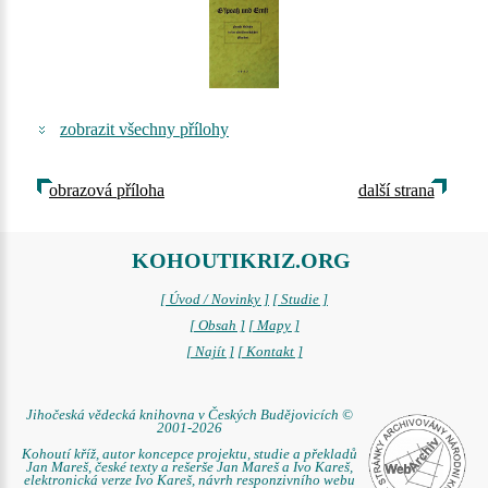
zobrazit všechny přílohy
obrazová příloha
další strana
KOHOUTIKRIZ.ORG
[ Úvod / Novinky ]
[ Studie ]
[ Obsah ]
[ Mapy ]
[ Najít ]
[ Kontakt ]
Jihočeská vědecká knihovna v Českých Budějovicích ©
2001-2026
Kohoutí kříž, autor koncepce projektu, studie a překladů
Jan Mareš, české texty a rešerše Jan Mareš a Ivo Kareš,
elektronická verze Ivo Kareš, návrh responzivního webu