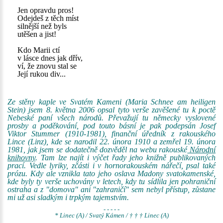
Jen opravdu pros!
Odejdeš z těch míst
silnější než byls
utěšen a jist!
Kdo Marii ctí
v lásce dnes jak dřív,
ví, že znovu stal se
Její rukou div...
Ze stěny kaple ve Svatém Kameni (Maria Schnee am heiligen
Stein) jsem 8. května 2006 opsal tyto verše zavěšené tu k poctě
Nebeské paní všech národů. Převažují tu německy vyslovené
prosby a poděkování, pod touto básní je pak podepsán Josef
Viktor Stummer (1910-1981), finanční úředník z rakouského
Lince (Linz), kde se narodil 22. února 1910 a zemřel 19. února
1981, jak jsem se dodatečně dozvěděl na webu rakouské
Národní
knihovny
. Tam lze najít i výčet řady jeho knižně publikovaných
prací. Vedle lyriky, zčásti i v hornorakouském nářečí, psal také
prózu. Kdy ale vznikla tato jeho oslava Madony svatokamenské,
kde byly ty verše uchovány v letech, kdy tu sídlila jen pohraniční
ostraha a z "domova" ani "zahraničí" sem nebyl přístup, zůstane
mi už asi sladkým i trpkým tajemstvím.
- - - - -
* Linec (A) / Svatý Kámen / † † † Linec (A)