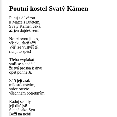
Poutní kostel Svatý Kámen
Putuj s důvěrou
k Matce s Dítětem,
Svatý Kámen čeká,
až jen dojdeš sem!
Nouzi svou jí nes,
všecku tíseň též!
Věř, že vyslyší tě,
říci jí to spěš!
Třeba vyplakat
smíš se s nadějí,
že tvá prosba k divu
opět pohne Ji.
Září její zrak
milosrdenstvím,
srdce otevře
všechněm potřebným.
Raduj se: i ty
její dítě jsi!
Stejně jako Syn
Boží na nebi!