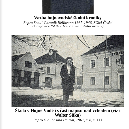
Vazba hojnovodské školní kroniky
Repro Schul-Chronik Heilbrunn 1935-1946, SOkA České
Budějovice (SOA v Třeboni -
digitální archiv
)
Škola v Hojné Vodě i s částí nápisu nad vchodem (viz i
Walter Süka
)
Repro Glaube und Heimat, 1961, č. 8, s. 333