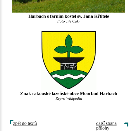
Harbach s farním kostel sv. Jana Křtitele
Foto Jiří Cukr
Znak rakouské lázeňské obce Moorbad Harbach
Repro
Wikipedia
zpět do textů
další strana
přílohy