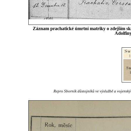
Záznam prachatické úmrtní matriky o zdejším sko
Adolfiny
Repro Sborník důstojníků ve výslužbě a vojenskýc