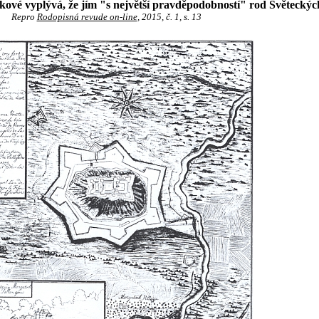
kové vyplývá, že jím "s největší pravděpodobností" rod Světeckýc
Repro
Rodopisná revude on-line
, 2015, č. 1, s. 13