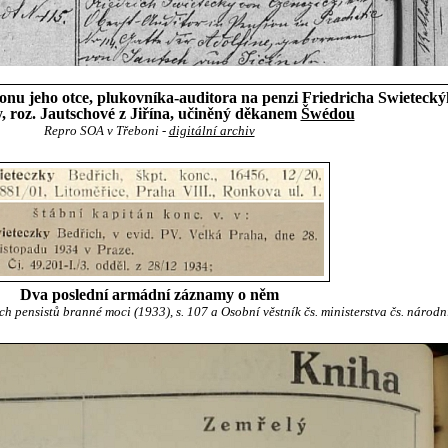
nu jeho otce, plukovníka-auditora na penzi Friedricha Swieteck
, roz. Jautschové z Jiřína, učiněný děkanem
Šwédou
Repro SOA v Třeboni -
digitální archiv
Dva poslední armádní záznamy o něm
h pensistů branné moci (1933), s. 107 a Osobní věstník čs. ministerstva čs. národn