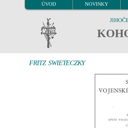
ÚVOD
NOVINKY
JIHOČ
KOHO
FRITZ SWIETECZKY