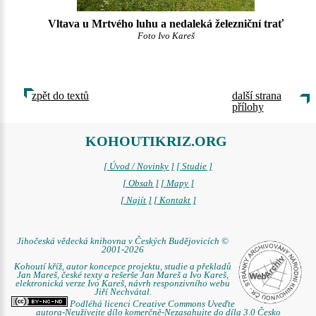
Vltava u Mrtvého luhu a nedaleká železniční trať
Foto Ivo Kareš
zpět do textů
další strana
přílohy
KOHOUTIKRIZ.ORG
[ Úvod / Novinky ]
[ Studie ]
[ Obsah ]
[ Mapy ]
[ Najít ]
[ Kontakt ]
Jihočeská vědecká knihovna v Českých Budějovicích ©
2001-2026
Kohoutí kříž, autor koncepce projektu, studie a překladů
Jan Mareš, české texty a rešerše Jan Mareš a Ivo Kareš,
elektronická verze Ivo Kareš, návrh responzivního webu
Jiří Nechvátal.
Podléhá licenci Creative Commons Uveďte
autora-Neužívejte dílo komerčně-Nezasahujte do díla 3.0 Česko