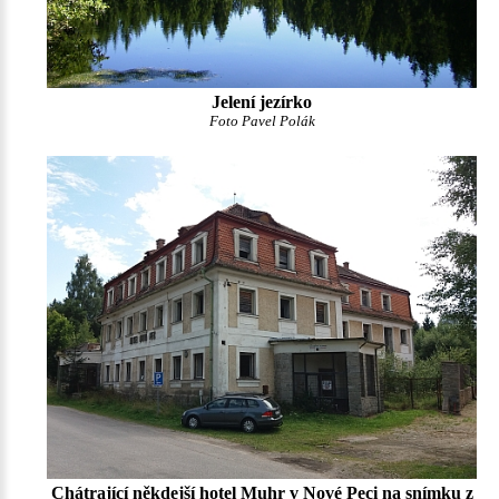
Jelení jezírko
Foto Pavel Polák
Chátrající někdejší hotel Muhr v Nové Peci na snímku z