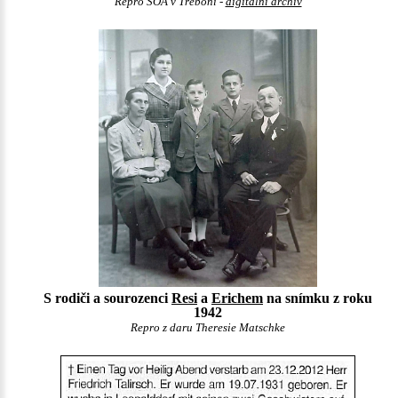
Repro SOA v Třeboni -
digitální archiv
S rodiči a sourozenci
Resi
a
Erichem
na snímku z roku
1942
Repro z daru Theresie Matschke