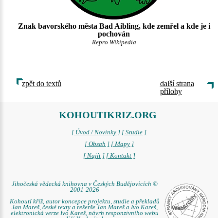
Znak bavorského města Bad Aibling, kde zemřel a kde je i
pochován
Repro
Wikipedia
zpět do textů
další strana
přílohy
KOHOUTIKRIZ.ORG
[ Úvod / Novinky ]
[ Studie ]
[ Obsah ]
[ Mapy ]
[ Najít ]
[ Kontakt ]
Jihočeská vědecká knihovna v Českých Budějovicích ©
2001-2026
Kohoutí kříž, autor koncepce projektu, studie a překladů
Jan Mareš, české texty a rešerše Jan Mareš a Ivo Kareš,
elektronická verze Ivo Kareš, návrh responzivního webu