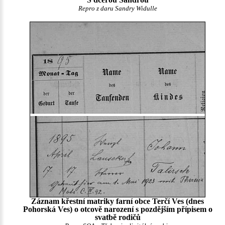
Repro z daru Sandry Widulle
Záznam křestní matriky farní obce Terčí Ves (dnes
Pohorská Ves) o otcově narození s pozdějším přípisem o
svatbě rodičů