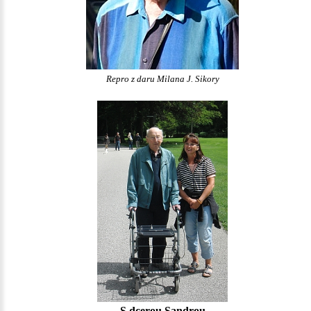
Repro z daru Milana J. Sikory
S dcerou Sandrou