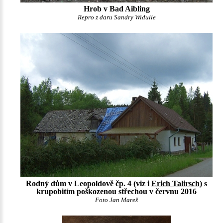
Hrob v Bad Aibling
Repro z daru Sandry Widulle
Rodný dům v Leopoldově čp. 4 (viz i
Erich Talirsch
) s
krupobitím poškozenou střechou v červnu 2016
Foto Jan Mareš