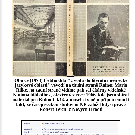
Obálce (1973) třetího dílu "Úvodu do literatur německé
jazykové oblasti" vévodí na titulní straně
Rainer Maria
Rilke
, na zadní straně vidíme pak sál čítárny vídeňské
Nationalbibliothek, otevřený v roce 1966, kde jsem sbíral
materiál pro Kohoutí kříž a musel si v něm připomenout i
fakt, že časopiseckou studovnu NB založil kdysi právě
Robert Teichl z Nových Hradů