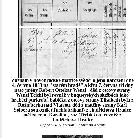
Záznam v novohradské matrice svědčí o jeho narození dne
4. června 1883 na "starém hradě" a křtu 7. června tři dny
nato jmény Robert Ottokar Wenzl - děd z otcovy strany
Wenzl Teichl byl rovněž v buquoyských službách jako
hraběcí purkrabí, babička z otcovy strany Elisabeth byla z
Rožmberka nad Vltavou, děd z matčiny strany Karl
Solpera soukeník (Tuchfabrikant) z Jindřichova Hradce
měl za ženu Karolinu, roz. Třebickou, rovněž z
Jindřichova Hradce
Repro SOA v Třeboni -
digitální archiv