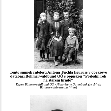
Tento snímek ratolestí
Antona Teichla
figuruje v obrazové
databázi Böhmerwaldbund OÖ s popiskou "Poslední rok
na starém hradě"
Repro
Böhmerwaldbund OÖ - Historische Datenbank
(ze sbírek
Böhmerwaldmuseum, Wien)