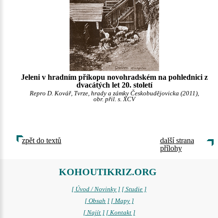
Jeleni v hradním příkopu novohradském na pohlednici z
dvacátých let 20. století
Repro D. Kovář, Tvrze, hrady a zámky Českobudějovicka (2011),
obr. přil. s. XCV
zpět do textů
další strana
přílohy
KOHOUTIKRIZ.ORG
[ Úvod / Novinky ]
[ Studie ]
[ Obsah ]
[ Mapy ]
[ Najít ]
[ Kontakt ]