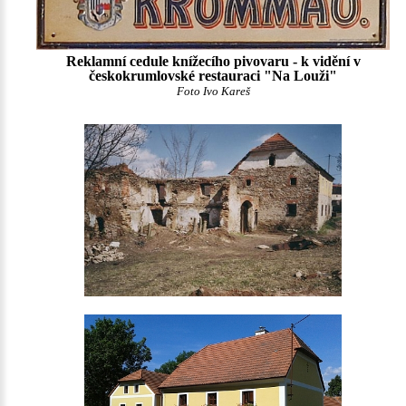
Reklamní cedule knížecího pivovaru - k vidění v
českokrumlovské restauraci "Na Louži"
Foto Ivo Kareš