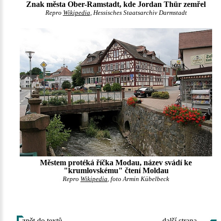
Znak města Ober-Ramstadt, kde Jordan Thür zemřel
Repro
Wikipedia
, Hessisches Staatsarchiv Darmstadt
Městem protéká říčka Modau, název svádí ke
"krumlovskému" čtení Moldau
Repro
Wikipedia
, foto Armin Kübelbeck
zpět do textů
další strana