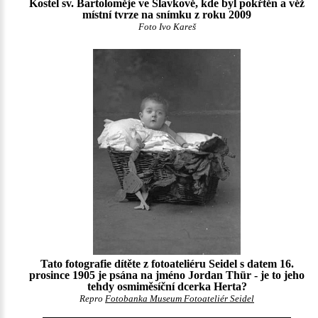
Kostel sv. Bartoloměje ve Slavkově, kde byl pokřtěn a věž
místní tvrze na snímku z roku 2009
Foto Ivo Kareš
Tato fotografie dítěte z fotoateliéru Seidel s datem 16.
prosince 1905 je psána na jméno Jordan Thür - je to jeho
tehdy osmiměsíční dcerka Herta?
Repro
Fotobanka Museum Fotoateliér Seidel