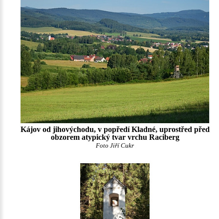
Kájov od jihovýchodu, v popředí Kladné, uprostřed před
obzorem atypický tvar vrchu Raciberg
Foto Jiří Cukr