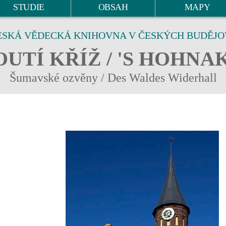
STUDIE
OBSAH
MAPY
ESKÁ VĚDECKÁ KNIHOVNA V ČESKÝCH BUDĚJO
UTÍ KŘÍŽ / 'S HOHNA
Šumavské ozvěny / Des Waldes Widerhall