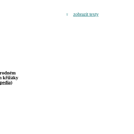
zobrazit texty
o rodném
m křižáky
pedia
)