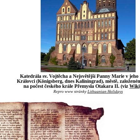
Katedrála sv. Vojtěcha a Nejsvětější Panny Marie v jeh
Královci (Königsberg, dnes Kaliningrad), městě, založené
na počest českého krále Přemysla Otakara II. (viz
Wiki
Repro www stránky
Lithuanian Holidays