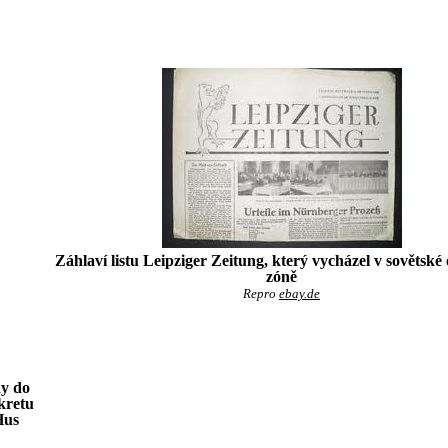
Záhlaví listu Leipziger Zeitung, který vycházel v sovětské
zóně
Repro
ebay.de
hy do
kretu
Hus