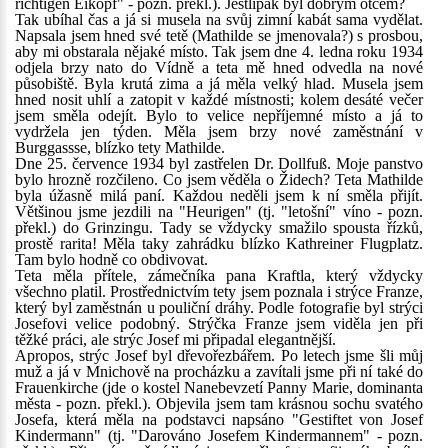
richtigen Eikopf" - pozn. překl.). Jestlipak byl dobrým otcem?
Tak ubíhal čas a já si musela na svůj zimní kabát sama vydělat.
Napsala jsem hned své tetě (Mathilde se jmenovala?) s prosbou,
aby mi obstarala nějaké místo. Tak jsem dne 4. ledna roku 1934
odjela brzy nato do Vídně a teta mě hned odvedla na nové
působiště. Byla krutá zima a já měla velký hlad. Musela jsem
hned nosit uhlí a zatopit v každé místnosti; kolem desáté večer
jsem směla odejít. Bylo to velice nepříjemné místo a já to
vydržela jen týden. Měla jsem brzy nové zaměstnání v
Burggassse, blízko tety Mathilde.
Dne 25. července 1934 byl zastřelen Dr. Dollfuß. Moje panstvo
bylo hrozně rozčileno. Co jsem věděla o Židech? Teta Mathilde
byla úžasně milá paní. Každou neděli jsem k ní směla přijít.
Většinou jsme jezdili na "Heurigen" (tj. "letošní" víno - pozn.
překl.) do Grinzingu. Tady se vždycky smažilo spousta řízků,
prostě rarita! Měla taky zahrádku blízko Kathreiner Flugplatz.
Tam bylo hodně co obdivovat.
Teta měla přítele, zámečníka pana Kraftla, který vždycky
všechno platil. Prostřednictvím tety jsem poznala i strýce Franze,
který byl zaměstnán u pouliční dráhy. Podle fotografie byl strýci
Josefovi velice podobný. Strýčka Franze jsem viděla jen při
těžké práci, ale strýc Josef mi připadal elegantnější.
Apropos, strýc Josef byl dřevořezbářem. Po letech jsme šli můj
muž a já v Mnichově na procházku a zavítali jsme při ní také do
Frauenkirche (jde o kostel Nanebevzetí Panny Marie, dominanta
města - pozn. překl.). Objevila jsem tam krásnou sochu svatého
Josefa, která měla na podstavci napsáno "Gestiftet von Josef
Kindermann" (tj. "Darováno Josefem Kindermannem" - pozn.