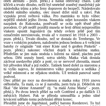
obětí atentátu - pozn. překl.) a nastal obrovský chaos. Lidé
křičeli a trvalo dlouho, nežli byl smrtelně zraněný manželský pár
následníka trůnu a jeho ženy dopraven do bezpečí. Následovalo
období státního smutku, otec musel držet stráž u rakví. Pak
vypukla první světová válka. Pro maminku to bylo vůbec
nejtěžší období jejího života. Nemohla odjet luxusním vlakem
nazpátek do Rakouska, poněvadž se octla opět těsně před
porodem. O pět neděl později musela se šesti dětmi nejsprostším
vlakem opustit Jugoslávii (ta tehdy ovšem ještě pod tím
označením neexistovala, trvala až v rozmezí let 1918 a 2003 -
pozn. překl.). Trvalo dlouho, než se dostala do Ternbergu. Ve
voze s volským potahem, naloženém jednou bednou a 6 velkými
batohy (v originále "mit einer Kiste und 6 großen Pinkeln" -
pozn. překl.) nakonec všichni dojeli k selskému statku.
Přístřeším se jim stala stodola s ložemi na slámě, plachtu pod
sebou. Děti usnuly hned, sotva ulehly. Matka však dostala
záchvat usedavého pláče a poté, co se nervově zhroutila, musel
být přiveden lékař a její rodiče. Tatínek hned došel za starostou a
tu vyšlo najevo, že ministerstvo války pronajalo u sedláka 2
velké místnosti a ne nějakou stodolu. Už tenkrát panoval samý
podvod.
Otec přišel po roce na dovolenou a matka roku 1916 znovu
otěhotněla. Ta malá, co se jí narodila, jsem byla já. Dědeček mi
říkal "die kleine Annamirl" (tj. "ta malá Anna Maria" - pozn.
překl.). Po dvou letech přišel na svět Gottfried a po dalších 13
měsících Hubert. Pak se příroda umoudřila a jedno silné
krvácení udělalo tomu požehnání dětmi konec.
Přesídlili jsme do Jägerhäusl, patřící baronu Reederovi. To byl