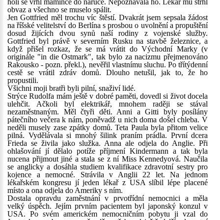
holi se vrhl mamince do náruče. Nepoznávala ho. Lékař mu strhl
obvaz a všechno se muselo spálit.
Jen Gottfried měl trochu víc štěstí. Dvakrát jsem sepsala žádost
na říšské velitelství do Berlína s prosbou o uvolnění a propuštění
dosud žijících dvou synů naší rodiny z vojenské služby.
Gottfried byl právě v severním Rusku na stavbě železnice, a
když přišel rozkaz, že se má vrátit do Východní Marky (v
originále "in die Ostmark", tak bylo za nacizmu přejmenováno
Rakousko - pozn. překl.), nevěřil vlastnímu sluchu. Po třítýdenní
cestě se vrátil zdráv domů. Dlouho netušil, jak to, že ho
propustili.
Všichni moji bratři byli pilní, snaživí lidé.
Strýce Rudolfa mám ještě v dobré paměti, dovedl si život docela
ulehčit. Ačkoli byl elektrikář, mnohem raději se stával
nezaměstnaným. Měl čtyři děti. Anni a Gitti byly posílány
pátečního večera k nám, poněvadž u nich doma došel chleba. V
neděli musely zase zpátky domů. Teta Paula byla přitom velice
pilná. Vydělávala si mnohý šilink praním prádla. První dcera
Frieda se živila jako služka. Anna ale odjela do Anglie. Při
ohlašování jí dělalo potíže příjmení Kindermann a tak byla
nucena přijmout jiné a stala se z ní Miss Kennedyová. Naučila
se anglicky a dosáhla studiem kvalifikace zdravotní sestry pro
kojence a nemocné. Strávila v Anglii 22 let. Na jednom
lékařském kongresu jí jeden lékař z USA slíbil lépe placené
místo a ona odjela do Ameriky s ním.
Dostala opravdu zaměstnání v prvotřídní nemocnici a měla
velký úspěch. Jejím prvním pacientem byl japonský konzul v
USA. Po svém americkém nemocničním pobytu ji vzal do