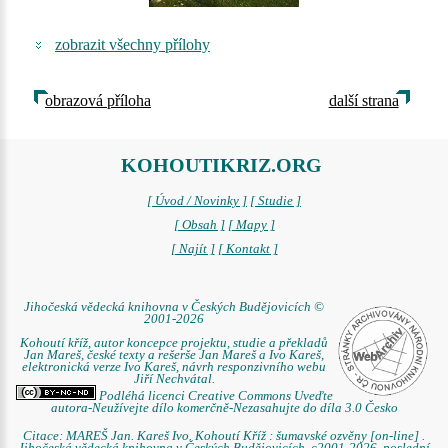
zobrazit všechny přílohy
obrazová příloha
další strana
KOHOUTIKRIZ.ORG
[ Úvod / Novinky ]
[ Studie ]
[ Obsah ]
[ Mapy ]
[ Najít ]
[ Kontakt ]
Jihočeská vědecká knihovna v Českých Budějovicích ©
2001-2026
Kohoutí kříž, autor koncepce projektu, studie a překladů
Jan Mareš, české texty a rešerše Jan Mareš a Ivo Kareš,
elektronická verze Ivo Kareš, návrh responzivního webu
Jiří Nechvátal.
Podléhá licenci Creative Commons Uveďte
autora-Neužívejte dílo komerčně-Nezasahujte do díla 3.0 Česko
Citace: MAREŠ Jan. Kareš Ivo. Kohoutí Kříž : šumavské ozvěny [on-line] .
Jihočeská vědecká knihovna v Českých Budějovicích, c2001-2026, poslední