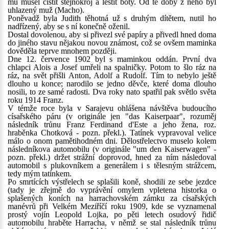
mu musel čistit stejnokroj a leštit boty. Od té doby z něho byl
uhlazený muž (Macho).
Poněvadž byla Judith těhotná už s druhým dítětem, nutil ho
nadřízený, aby se s ní konečně oženil.
Dostal dovolenou, aby si přivezl své papíry a přivedl hned doma
do jiného stavu nějakou novou známost, což se ovšem maminka
dověděla teprve mnohem později.
Dne 12. července 1902 byl s maminkou oddán. První dva
chlapci Alois a Josef umřeli na spalničky. Potom to šlo ráz na
ráz, na svět přišli Anton, Adolf a Rudolf. Tím to nebylo ještě
dlouho u konce; narodilo se jedno děvče, které doma dlouho
nosili, to ze samé radosti. Dva roky nato spatřil pak světlo světa
roku 1914 Franz.
V témže roce byla v Sarajevu ohlášena návštěva budoucího
císařského páru (v originále jen "das Kaiserpaar", rozuměj
následník trůnu Franz Ferdinand d'Este a jeho žena, roz.
hraběnka Chotková - pozn. překl.). Tatínek vypravoval velice
málo o onom pamětihodném dni. Dělostřelectvo muselo kolem
následníkova automobilu (v originále "um den Kaiserwagen" -
pozn. překl.) držet strážní doprovod, hned za ním následoval
automobil s plukovníkem a generálem i s tělesným strážcem,
tedy mým tatínkem.
Po smrtících výstřelech se splašili koně, shodili ze sebe jezdce
(tady je zřejmě do vyprávění omylem vpletena historka o
splašených koních na harrachovském zámku za císařských
manévrů při Velkém Meziříčí roku 1909, kde se vyznamenal
prostý vojín Leopold Lojka, po pěti letech osudový řidič
automobilu hraběte Harracha, v němž se stal následník trůnu