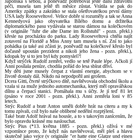
Japonska s sebou, a poněvadž potřeboval ještě další zdravotní
péči, musela tam ještě tři měsíce zůstat. Vrátila se pak do
Ameriky zpátky a zakrátko se stala ošetřovatelkou první dámy
USA lady Rooseveltové. Velice dobře si rozuměly a tak se Anna
Kennedyová jako obyvatelka Bílého domu a držitelka
diplomatického pasu vydávala se starou dámou na kolečkovém
(v originále "fuhr die alte Dame im Rollstuhl" - pozn. překl.)
křesle na procházku do parku. Lady Rooseveltová chtěla najít
zotavení na Floridě a Miss Anny tam musela s ní. Zní to jako
pohádka (a také asi zčásti je, poněvadž na kolečkové křeslo byl
dočasně upoután prezident a nikoli jeho žena - pozn. překl.),
kdopak by si to jen byl kdy pomyslel?!
Když strýček Rudolf zemřel, vedlo se tetě Paule lépe. Ačkoli jí
Anni posílala peníze, chodila pořád do lesa sbírat dříví.
My děti jsme musely čerpat z vlastní energie, abychom se v
životě dostaly dál. Nikdo ná nepodpořil ani grošem.
Dcera Gitti, čtvrté strýčkovo dítě, navštěvovala obchodní školu a
vzala si za muže jednoho automechanika, který měl opravářskou
dílnu a čerpací stanici. Pomáhala mu s účty. Je jí teď 81 let
(psáno v roce 2001 - pozn. překl.). Anni zemřela loni v 85
letech.
Strýc Rudolf a bratr Anton uměli dobře hrát na citeru a my k
tomu zpívali, což bylo naše oblíbené nedělní rozptýlení.
Také bratr Adolf hrával na housle, a to s takovým zanícením, že
bylo opravdu krásné mu naslouchat.
Strýc Pius (*13. května 1885 - pozn. překl.) ožívá v mé
vzpomínce proto, že když nás navštěvoval, měl pleš a hlavu
skutečně jako vejce (v originále "er hatte eine Glatze und einen