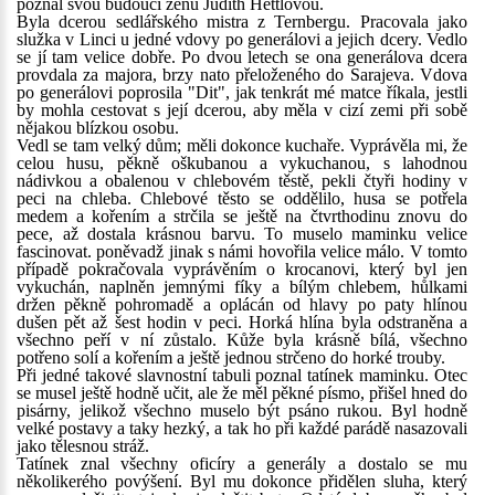
poznal svou budoucí ženu Judith Hettlovou.
Byla dcerou sedlářského mistra z Ternbergu. Pracovala jako
služka v Linci u jedné vdovy po generálovi a jejich dcery. Vedlo
se jí tam velice dobře. Po dvou letech se ona generálova dcera
provdala za majora, brzy nato přeloženého do Sarajeva. Vdova
po generálovi poprosila "Dit", jak tenkrát mé matce říkala, jestli
by mohla cestovat s její dcerou, aby měla v cizí zemi při sobě
nějakou blízkou osobu.
Vedl se tam velký dům; měli dokonce kuchaře. Vyprávěla mi, že
celou husu, pěkně oškubanou a vykuchanou, s lahodnou
nádivkou a obalenou v chlebovém těstě, pekli čtyři hodiny v
peci na chleba. Chlebové těsto se oddělilo, husa se potřela
medem a kořením a strčila se ještě na čtvrthodinu znovu do
pece, až dostala krásnou barvu. To muselo maminku velice
fascinovat. poněvadž jinak s námi hovořila velice málo. V tomto
případě pokračovala vyprávěním o krocanovi, který byl jen
vykuchán, naplněn jemnými fíky a bílým chlebem, hůlkami
držen pěkně pohromadě a oplácán od hlavy po paty hlínou
dušen pět až šest hodin v peci. Horká hlína byla odstraněna a
všechno peří v ní zůstalo. Kůže byla krásně bílá, všechno
potřeno solí a kořením a ještě jednou strčeno do horké trouby.
Při jedné takové slavnostní tabuli poznal tatínek maminku. Otec
se musel ještě hodně učit, ale že měl pěkné písmo, přišel hned do
pisárny, jelikož všechno muselo být psáno rukou. Byl hodně
velké postavy a taky hezký, a tak ho při každé parádě nasazovali
jako tělesnou stráž.
Tatínek znal všechny oficíry a generály a dostalo se mu
několikerého povýšení. Byl mu dokonce přidělen sluha, který