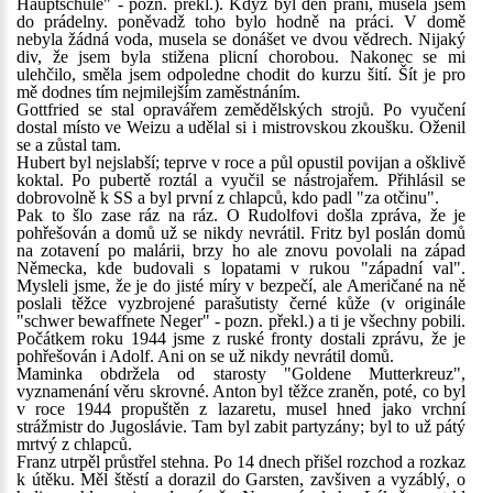
Hauptschule" - pozn. překl.). Když byl den praní, musela jsem
do prádelny. poněvadž toho bylo hodně na práci. V domě
nebyla žádná voda, musela se donášet ve dvou vědrech. Nijaký
div, že jsem byla stižena plicní chorobou. Nakonec se mi
ulehčilo, směla jsem odpoledne chodit do kurzu šití. Šít je pro
mě dodnes tím nejmilejším zaměstnáním.
Gottfried se stal opravářem zemědělských strojů. Po vyučení
dostal místo ve Weizu a udělal si i mistrovskou zkoušku. Oženil
se a zůstal tam.
Hubert byl nejslabší; teprve v roce a půl opustil povijan a ošklivě
koktal. Po pubertě roztál a vyučil se nástrojařem. Přihlásil se
dobrovolně k SS a byl první z chlapců, kdo padl "za otčinu".
Pak to šlo zase ráz na ráz. O Rudolfovi došla zpráva, že je
pohřešován a domů už se nikdy nevrátil. Fritz byl poslán domů
na zotavení po malárii, brzy ho ale znovu povolali na západ
Německa, kde budovali s lopatami v rukou "západní val".
Mysleli jsme, že je do jisté míry v bezpečí, ale Američané na ně
poslali těžce vyzbrojené parašutisty černé kůže (v originále
"schwer bewaffnete Neger" - pozn. překl.) a ti je všechny pobili.
Počátkem roku 1944 jsme z ruské fronty dostali zprávu, že je
pohřešován i Adolf. Ani on se už nikdy nevrátil domů.
Maminka obdržela od starosty "Goldene Mutterkreuz",
vyznamenání věru skrovné. Anton byl těžce zraněn, poté, co byl
v roce 1944 propuštěn z lazaretu, musel hned jako vrchní
strážmistr do Jugoslávie. Tam byl zabit partyzány; byl to už pátý
mrtvý z chlapců.
Franz utrpěl průstřel stehna. Po 14 dnech přišel rozchod a rozkaz
k útěku. Měl štěstí a dorazil do Garsten, zavšiven a vyzáblý, o