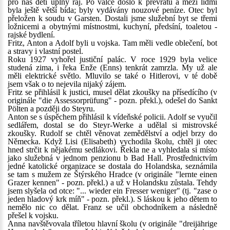
pro nás děti úplný ráj. Po válce došlo k převratu a mezi lidmi
byla ještě větší bída; byly vydávány nouzové peníze. Otec byl
přeložen k soudu v Garsten. Dostali jsme služební byt se třemi
ložnicemi a obytnými místnostmi, kuchyní, předsíní, toaletou -
rajské bydlení.
Fritz, Anton a Adolf byli u vojska. Tam měli vedle oblečení, bot
a stravy i vlastní postel.
Roku 1927 vyhořel justiční palác. V roce 1929 byla velice
studená zima, i řeka Enže (Enns) tenkrát zamrzla. My už ale
měli elektrické světlo. Mluvilo se také o Hitlerovi, v té době
jsem však o to nejevila nijaký zájem.
Fritz se přihlásil k justici, musel dělat zkoušky na přísedícího (v
originále "die Assessorprüfung" - pozn. překl.), odešel do Sankt
Pölten a později do Steyru.
Anton se s úspěchem přihlásil k vídeňské policii. Adolf se vyučil
sedlářem, dostal se do Steyr-Werke a udělal si mistrovské
zkoušky. Rudolf se chtěl věnovat zemědělství a odjel brzy do
Německa. Když Lisi (Elisabeth) vychodila školu, chtěl ji otec
hned strčit k nějakému sedlákovi. Řekla ne a vyhledala si místo
jako služebná v jednom penzionu b Bad Hall. Prostřednictvím
jedné katolické organizace se dostala do Holandska, seznámila
se tam s mužem ze Štýrského Hradce (v originále "lernte einen
Grazer kennen" - pozn. překl.) a už v Holandsku zůstala. Tehdy
jsem slyšela od otce: "... wieder ein Fresser weniger" (tj. "zase o
jeden hladový krk míň" - pozn. překl.). S láskou k jeho dětem to
nemělo nic co dělat. Franz se učil obchodníkem a následně
přešel k vojsku.
Anna navštěvovala tříletou hlavní školu (v originále "dreijährige