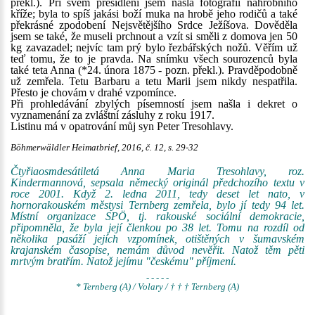
překl.). Při svém přesídlení jsem našla fotografii náhrobního
kříže; byla to spíš jakási boží muka na hrobě jeho rodičů a také
překrásné zpodobení Nejsvětějšího Srdce Ježíšova. Dověděla
jsem se také, že museli prchnout a vzít si směli z domova jen 50
kg zavazadel; nejvíc tam prý bylo řezbářských nožů. Věřím už
teď tomu, že to je pravda. Na snímku všech sourozenců byla
také teta Anna (*24. února 1875 - pozn. překl.). Pravděpodobně
už zemřela. Tetu Barbaru a tetu Marii jsem nikdy nespatřila.
Přesto je chovám v drahé vzpomínce.
Při prohledávání zbylých písemností jsem našla i dekret o
vyznamenání za zvláštní zásluhy z roku 1917.
Listinu má v opatrování můj syn Peter Tresohlavy.
Böhmerwäldler Heimatbrief, 2016, č. 12, s. 29-32
Čtyřiaosmdesátiletá Anna Maria Tresohlavy, roz.
Kindermannová, sepsala německý originál předchozího textu v
roce 2001. Když 2. ledna 2011, tedy deset let nato, v
hornorakouském městysi Ternberg zemřela, bylo jí tedy 94 let.
Místní organizace SPÖ, tj. rakouské sociální demokracie,
připomněla, že byla její členkou po 38 let. Tomu na rozdíl od
několika pasáží jejích vzpomínek, otištěných v šumavském
krajanském časopise, nemám důvod nevěřit. Natož těm pěti
mrtvým bratřím. Natož jejímu "českému" příjmení.
- - - - -
* Ternberg (A) / Volary / † † † Ternberg (A)