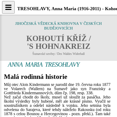
TRESOHLAVY, Anna Maria (1916-2011) - Kohout
JIHOČESKÁ VĚDECKÁ KNIHOVNA V ČESKÝCH
BUDĚJOVICÍCH
KOHOUTÍ KŘÍŽ /
'S HOHNAKREIZ
Šumavské ozvěny / Des Waldes Widerhall
ANNA MARIA TRESOHLAVY
Malá rodinná historie
Můj otec Alois Kindermann se narodil dne 19. června roku 1877
ve Volarech (Wallern) na Šumavě jako syn Franzisky a
Gottfrieda Kindermannových, dům čp. 198, resp. 338.
Než začal chodit do školy, musel už sloužit za pasáčka. Jeho
školní výsledky byly hubené, měl ale krásné písmo. Vyučil se
soustružníkem a odešel následně k vojsku. Jeho setnina byla
odvelena do Sarajeva, které tehdy náleželo Rakousku (od roku
1878 s celou Bosnou a Hercegovinou - pozn. překl.). Tam také