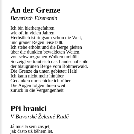
An der Grenze
Bayerisch Eisenstein
Ich bin hierhergefahren
wie oft in vielen Jahren.
Herbstlich ist ringsum schon die Welt,
und grauer Regen leise fällt.
Ich stehe erhöht und die Berge gleiten
über die dunklen bewaldeten Weiten,
von schwarzgrauen Wolken umhüllt.
So zeigt vertraut sich das Landschaftsbild
der blaugrünen Berge vom Böhmerwald.
Die Grenze da unten gebietet: Halt!
Ich kann nicht mehr hinüber.
Gedanken nur schicke ich rüber.
Die Augen folgen ihnen weit
zurück in die Vergangenheit.
Při hranici
V Bavorské Železné Rudě
Já musila sem zas jet,
jak často už během let.