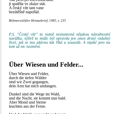
ji spatřila ve zkáze stát.
A český vítr tam vane
bezútěšně napořád.
Böhmerwäldler Heimatbrief, 1985, s. 235
P.S. "Český vítr" tu nutně neznamená nějakou národnostní
narážku, nýbrž to může být opravdu jen onen drsný vzdušný
živel, jak se mu zdávna tak říká u sousedů. A nijaké jaro na
tom už nic nezmění.
Über Wiesen und Felder...
Über Wiesen und Felder,
durch die tiefen Wälder
sind wir Zwei gegangen,
dein Arm hat mich umfangen.
Dunkel sind die Wege im Wald,
und die Nacht, sie kommt nun bald.
Aber Mond und Sterne
leuchten aus der Ferne.