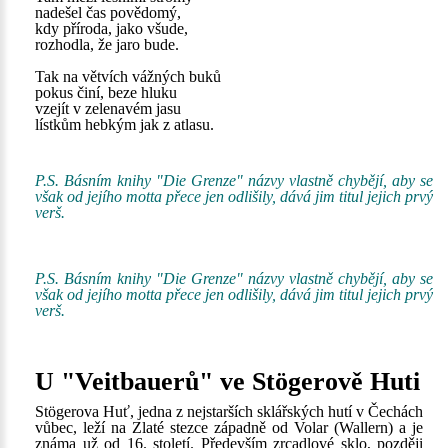
nadešel čas povědomý,
kdy příroda, jako všude,
rozhodla, že jaro bude.
Tak na větvích vážných buků
pokus činí, beze hluku
vzejít v zelenavém jasu
lístkům hebkým jak z atlasu.
P.S. Básním knihy "Die Grenze" názvy vlastně chybějí, aby se
však od jejího motta přece jen odlišily, dává jim titul jejich prvý
verš.
P.S. Básním knihy "Die Grenze" názvy vlastně chybějí, aby se
však od jejího motta přece jen odlišily, dává jim titul jejich prvý
verš.
U "Veitbauerů" ve Stögerově Huti
Stögerova Huť, jedna z nejstarších sklářských hutí v Čechách
vůbec, leží na Zlaté stezce západně od Volar (Wallern) a je
známa už od 16. století. Především zrcadlové sklo, později