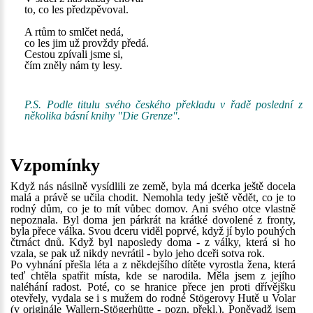
to, co les předzpěvoval.
A rtům to smlčet nedá,
co les jim už provždy předá.
Cestou zpívali jsme si,
čím zněly nám ty lesy.
P.S. Podle titulu svého českého překladu v řadě poslední z
několika básní knihy "Die Grenze".
Vzpomínky
Když nás násilně vysídlili ze země, byla má dcerka ještě docela
malá a právě se učila chodit. Nemohla tedy ještě vědět, co je to
rodný dům, co je to mít vůbec domov. Ani svého otce vlastně
nepoznala. Byl doma jen párkrát na krátké dovolené z fronty,
byla přece válka. Svou dceru viděl poprvé, když jí bylo pouhých
čtrnáct dnů. Když byl naposledy doma - z války, která si ho
vzala, se pak už nikdy nevrátil - bylo jeho dceři sotva rok.
Po vyhnání přešla léta a z někdejšího dítěte vyrostla žena, která
teď chtěla spatřit místa, kde se narodila. Měla jsem z jejího
naléhání radost. Poté, co se hranice přece jen proti dřívějšku
otevřely, vydala se i s mužem do rodné Stögerovy Hutě u Volar
(v originále Wallern-Stögerhütte - pozn. překl.). Poněvadž jsem