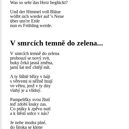
Was so sehr das Herz beglückt?
Und der Himmel voll Bläue
wölbt sich wieder auf 's Neue
über uns're Erde
nun es Frühling werde.
V smrcích temně do zelena...
V smrcích temně do zelena
probouzí se nový svit,
buky čeká jasná změna,
jarní šat teď chtějí mít.
A ty štíhlé břízy v háji
s větvemi si něžně hrají
ve větru, jenž v ty dny
vlahý je a vlídný.
Pampelišky svou žlutí
teď zdobí louky zas.
Co ptáky k zpěvu nutí
a k štěstí srdce v nás?
Je nebe modra plné,
do široka se klene