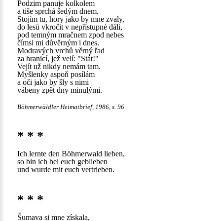
Podzim panuje kolkolem
a tiše sprchá šedým dnem.
Stojím tu, hory jako by mne zvaly,
do lesů vkročit v nepřístupné dáli,
pod temným mračnem zpod nebes
čímsi mi důvěrným i dnes.
Modravých vrchů věrný řad
za hranicí, jež velí: "Stát!"
Vejít už nikdy nemám tam.
Myšlenky aspoň posílám
a oči jako by šly s nimi
vábeny zpět dny minulými.
Böhmerwäldler Heimatbrief, 1986, s. 96
* * *
Ich lernte den Böhmerwald lieben,
so bin ich bei euch geblieben
und wurde mit euch vertrieben.
* * *
Šumava si mne získala,