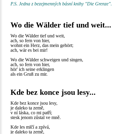
P.S. Jedna z bezejmenných básní knihy "Die Grenze".
Wo die Wälder tief und weit...
Wo die Wälder tief und weit,
ach, so fern von hier,
wohnt ein Herz, das mein gehört;
ach, wär es bei mir!
Wo die Wälder schweigen und singen,
ach, so fern von hier,
hör' ich seine erklingen
als ein Gruß zu mir.
Kde bez konce jsou lesy...
Kde bez konce jsou lesy,
je daleko ta země,
v ní láska, co mi patří;
stesk jenom zůstal ve mně.
Kde les mlčí a zpívá,
je daleko ta země,