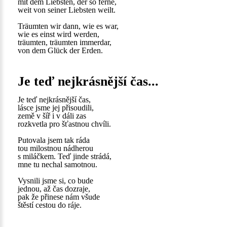
mit dem Liebsten, der so ferne,
weit von seiner Liebsten weilt.
Träumten wir dann, wie es war,
wie es einst wird werden,
träumten, träumten immerdar,
von dem Glück der Erden.
Je teď nejkrásnější čas...
Je teď nejkrásnější čas,
lásce jsme jej přisoudili,
země v šíř i v dáli zas
rozkvetla pro šťastnou chvíli.
Putovala jsem tak ráda
tou milostnou nádherou
s miláčkem. Teď jinde strádá,
mne tu nechal samotnou.
Vysnili jsme si, co bude
jednou, až čas dozraje,
pak že přinese nám všude
štěstí cestou do ráje.