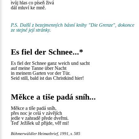
tvůj hlas co píseň živá
dál mluví ke mně.
P.S. Další z bezejmenných básní knihy "Die Grenze", dokonce
ze stejné její stránky.
Es fiel der Schnee...*
Es fiel der Schnee ganz weich und sacht
auf meine Tanne über Nacht
in meinem Garten vor der Tür.
Seid still, bald ist das Christkind hier!
Měkce a tiše padá sníh...
Měkce a tiše padá sníh,
přes noc je celá v závějích
jedle v zahradě přede dveřmi.
Teď Ježíšek už přijde, věř mi!
Böhmerwäldler Heimatbrief, 1991, s. 585