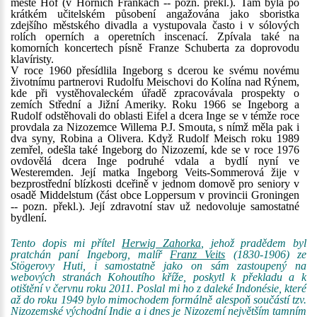
městě Hof (v Horních Frankách -- pozn. překl.). Tam byla po
krátkém učitelském působení angažována jako sboristka
zdejšího městského divadla a vystupovala často i v sólových
rolích operních a operetních inscenací. Zpívala také na
komorních koncertech písně Franze Schuberta za doprovodu
klavíristy.
V roce 1960 přesídlila Ingeborg s dcerou ke svému novému
životnímu partnerovi Rudolfu Meischovi do Kolína nad Rýnem,
kde při vystěhovaleckém úřadě zpracovávala prospekty o
zemích Střední a Jižní Ameriky. Roku 1966 se Ingeborg a
Rudolf odstěhovali do oblasti Eifel a dcera Inge se v témže roce
provdala za Nizozemce Willema P.J. Smouta, s nímž měla pak i
dva syny, Robina a Olivera. Když Rudolf Meisch roku 1989
zemřel, odešla také Ingeborg do Nizozemí, kde se v roce 1976
ovdovělá dcera Inge podruhé vdala a bydlí nyní ve
Westeremden. Její matka Ingeborg Veits-Sommerová žije v
bezprostřední blízkosti dceřině v jednom domově pro seniory v
osadě Middelstum (část obce Loppersum v provincii Groningen
-- pozn. překl.). Její zdravotní stav už nedovoluje samostatné
bydlení.
Tento dopis mi přítel
Herwig Zahorka
, jehož pradědem byl
pratchán paní Ingeborg, malíř
Franz Veits
(1830-1906) ze
Stögerovy Huti, i samostatně jako on sám zastoupený na
webových stranách Kohoutího kříže, poskytl k překladu a k
otištění v červnu roku 2011. Poslal mi ho z daleké Indonésie, které
až do roku 1949 bylo mimochodem formálně alespoň součástí tzv.
Nizozemské východní Indie a i dnes je Nizozemí největším tamním