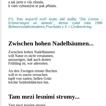
a tak jsem u vás zůstala,
k vám vyhnaným se pak přidala.
P.S. Toto trojverší tvoří motto útlé knížky "Die Grenze -
Erinnerungen an damals", kterou vydal roku 1986
Böhmerwaldheimatkreis Prachatitz e.V. v Großmehring.
Zwischen hohen Nadelbäumen...
Zwischen hohen Nadelbäumen
will Natur es nicht versäumen,
anzuzeigen, daß auch dorten
Frühling ist, wie allerorten.
An den Zweigen ernster Buchen
will er es zuerst versuchen
tupft von zarten, hellen Grün
leichte Seidenblättchen hin.
Tam mezi lesními stromy...
Tam mezi lesními stromy