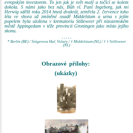
evropským investorem. To jen jak je svět malý a točící se kolem
dokola. S námi jako bez nás, Bůh ví. Paní Ingeborg, jak mi
Herwig sdělil roku 2014 hned dvakrát, zemřela 2. července toho
léta ve shora už zmíněné osadě Middelstum a urna s jejím
popelem byla uložena v krematoriu Stilleweer při nizozemském
městě Appingedam v téže provincii Groningen jako místo jejího
skonu.
- - - - -
* Berlín (BE) / Stögerova Huť, Volary / † Middelstum (NL) / † † Stilleweer
(NL)
Obrazové přílohy:
(ukázky)