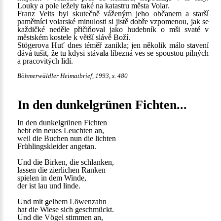
Louky a pole ležely také na katastru města Volar.
Franz Veits byl skutečně váženým jeho občanem a starší
pamětníci volarské minulosti si jistě dobře vzpomenou, jak se
každičké neděle přičiňoval jako hudebník o mši svaté v
městském kostele k větší slávě Boží.
Stögerova Huť dnes téměř zanikla; jen několik málo stavení
dává tušit, že tu kdysi stávala líbezná ves se spoustou pilných
a pracovitých lidí.
Böhmerwäldler Heimatbrief, 1993, s. 480
In den dunkelgrünen Fichten...
In den dunkelgrünen Fichten
hebt ein neues Leuchten an,
weil die Buchen nun die lichten
Frühlingskleider angetan.
Und die Birken, die schlanken,
lassen die zierlichen Ranken
spielen in dem Winde,
der ist lau und linde.
Und mit gelbem Löwenzahn
hat die Wiese sich geschmückt.
Und die Vögel stimmen an,