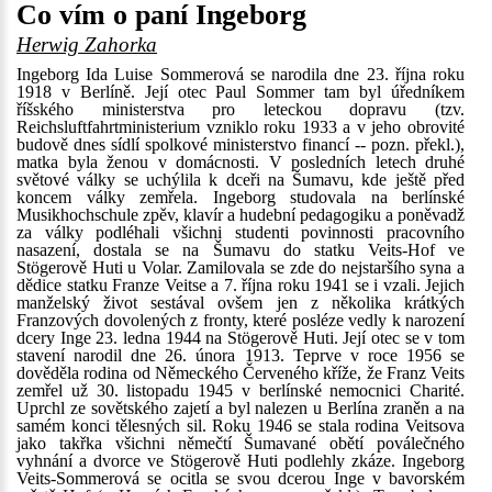
Co vím o paní Ingeborg
Herwig Zahorka
Ingeborg Ida Luise Sommerová se narodila dne 23. října roku
1918 v Berlíně. Její otec Paul Sommer tam byl úředníkem
říšského ministerstva pro leteckou dopravu (tzv.
Reichsluftfahrtministerium vzniklo roku 1933 a v jeho obrovité
budově dnes sídlí spolkové ministerstvo financí -- pozn. překl.),
matka byla ženou v domácnosti. V posledních letech druhé
světové války se uchýlila k dceři na Šumavu, kde ještě před
koncem války zemřela. Ingeborg studovala na berlínské
Musikhochschule zpěv, klavír a hudební pedagogiku a poněvadž
za války podléhali všichni studenti povinnosti pracovního
nasazení, dostala se na Šumavu do statku Veits-Hof ve
Stögerově Huti u Volar. Zamilovala se zde do nejstaršího syna a
dědice statku Franze Veitse a 7. října roku 1941 se i vzali. Jejich
manželský život sestával ovšem jen z několika krátkých
Franzových dovolených z fronty, které posléze vedly k narození
dcery Inge 23. ledna 1944 na Stögerově Huti. Její otec se v tom
stavení narodil dne 26. února 1913. Teprve v roce 1956 se
dověděla rodina od Německého Červeného kříže, že Franz Veits
zemřel už 30. listopadu 1945 v berlínské nemocnici Charité.
Uprchl ze sovětského zajetí a byl nalezen u Berlína zraněn a na
samém konci tělesných sil. Roku 1946 se stala rodina Veitsova
jako takřka všichni němečtí Šumavané obětí poválečného
vyhnání a dvorce ve Stögerově Huti podlehly zkáze. Ingeborg
Veits-Sommerová se ocitla se svou dcerou Inge v bavorském