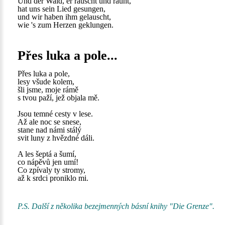
Und der Wald, er rauscht und raunt,
hat uns sein Lied gesungen,
und wir haben ihm gelauscht,
wie 's zum Herzen geklungen.
Přes luka a pole...
Přes luka a pole,
lesy všude kolem,
šli jsme, moje rámě
s tvou paží, jež objala mě.
Jsou temné cesty v lese.
Až ale noc se snese,
stane nad námi stálý
svit luny z hvězdné dáli.
A les šeptá a šumí,
co nápěvů jen umí!
Co zpívaly ty stromy,
až k srdci proniklo mi.
P.S. Další z několika bezejmenných básní knihy "Die Grenze".