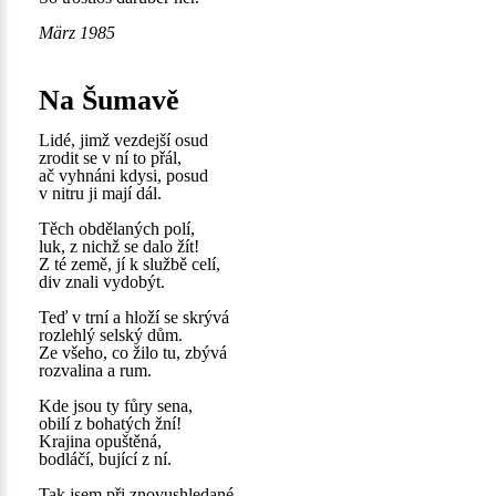
März 1985
Na Šumavě
Lidé, jimž vezdejší osud
zrodit se v ní to přál,
ač vyhnáni kdysi, posud
v nitru ji mají dál.
Těch obdělaných polí,
luk, z nichž se dalo žít!
Z té země, jí k službě celí,
div znali vydobýt.
Teď v trní a hloží se skrývá
rozlehlý selský dům.
Ze všeho, co žilo tu, zbývá
rozvalina a rum.
Kde jsou ty fůry sena,
obilí z bohatých žní!
Krajina opuštěná,
bodláčí, bující z ní.
Tak jsem při znovushledané