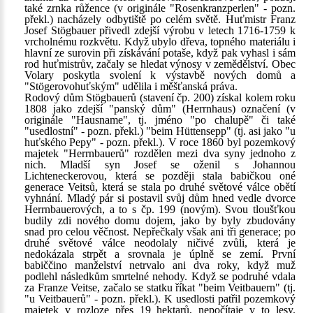
také zrnka růžence (v originále "Rosenkranzperlen" - pozn.
překl.) nacházely odbytiště po celém světě. Huťmistr Franz
Josef Stögbauer přivedl zdejší výrobu v letech 1716-1759 k
vrcholnému rozkvětu. Když ubylo dřeva, topného materiálu i
hlavní ze surovin při získávání potaše, když pak vyhasl i sám
rod huťmistrův, začaly se hledat výnosy v zemědělství. Obec
Volary poskytla svolení k výstavbě nových domů a
"Stögerovohuťským" udělila i měšťanská práva.
Rodový dům Stögbauerů (stavení čp. 200) získal kolem roku
1808 jako zdejší "panský dům" (Herrnhaus) označení (v
originále "Hausname", tj. jméno "po chalupě" či také
"usedlostní" - pozn. překl.) "beim Hüttensepp" (tj. asi jako "u
huťského Pepy" - pozn. překl.). V roce 1860 byl pozemkový
majetek "Herrnbauerů" rozdělen mezi dva syny jednoho z
nich. Mladší syn Josef se oženil s Johannou
Lichteneckerovou, která se později stala babičkou oné
generace Veitsů, která se stala po druhé světové válce obětí
vyhnání. Mladý pár si postavil svůj dům hned vedle dvorce
Herrnbauerových, a to s čp. 199 (novým). Svou tloušťkou
budily zdi nového domu dojem, jako by byly zbudovány
snad pro celou věčnost. Nepřečkaly však ani tři generace; po
druhé světové válce neodolaly ničivé zvůli, která je
nedokázala strpět a srovnala je úplně se zemí. První
babiččino manželství netrvalo ani dva roky, když muž
podlehl následkům smrtelné nehody. Když se podruhé vdala
za Franze Veitse, začalo se statku říkat "beim Veitbauern" (tj.
"u Veitbauerů" - pozn. překl.). K usedlosti patřil pozemkový
majetek v rozloze přes 19 hektarů, nepočítaje v to lesy.