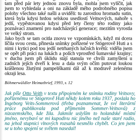
tam před pár lety jednou znovu byla, mohla jsem vylíčit, jak
jsem to vyhledala a oni na základě mého podrobného popisu
polohy všechno také našli a uviděli: tu zarostlou hromadu sutin,
která byla kdysi hrdou selskou usedlostí Veitsových, nahoře s
jedlí, vypěstovanou kdysi před lety členy této rodiny jako
poznávací znamení pro nadcházející generace; mezitím vyrostla
ve velký strom.
Jako bych se tam ocitla znovu ve vzpomínkách, když mi dcera
líčila svou cestu, přinesla snímky pořízené ve Stögerově Huti a s
nimi i kytici pod tou jedlí netrhaných lučních květů: viděla jsem
se opět při práci na lukách a polích vprostřed šumavské krajiny;
v duchu jsem při úklidu stájí stanula ve chvíli zamyšlení u
zadních jejích dveří k lesu a dala svým očím putovat loukou
krášlenou žlutými pampeliškami dál až k modravě zelenému
okraji lesa.
Böhmerwäldler Heimatbrief, 1993, s. 12
Jak píše
Otto Veith
v textu připojeném ke snímku rodiny Veitsovy,
pořízenému ve Stögerově Huti někdy kolem roku 1937, poslala ho
Ingeborg Veits-Sommerová (třeba poznamenat, že své literární
práce publikovala pod příjmením Sommer-Veitsová) z
nizozemského, kde žila. Jakmile uslyším to holandské místní
jméno, nevybaví se mi kupodivu nic jiného než naše staré radio,
na jehož stupnici vlnových rozsahů nesmělo chybět. Co jen jsem
se u toho spojení se světem nasedal!