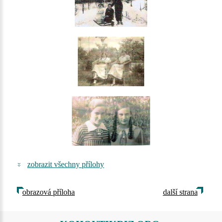
zobrazit všechny přílohy
obrazová příloha
další strana