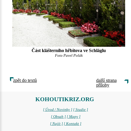
Část klášterního hřbitova ve Schläglu
Foto Pavel Polák
zpět do textů
další strana
přílohy
KOHOUTIKRIZ.ORG
[ Úvod / Novinky ]
[ Studie ]
[ Obsah ]
[ Mapy ]
[ Najít ]
[ Kontakt ]