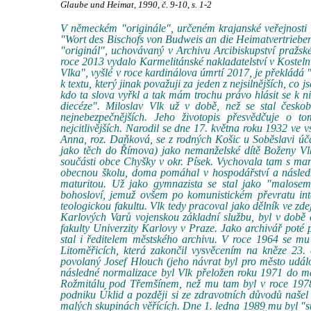
Glaube und Heimat, 1990, č. 9-10, s. 1-2
V německém "originále", určeném krajanské veřejnosti a
"Wort des Bischofs von Budweis an die Heimatvertriebe
"originál", uchovávaný v Archivu Arcibiskupství pražské
roce 2013 vydalo Karmelitánské nakladatelství v Kostel
Vlka", vyšlé v roce kardinálova úmrtí 2017, je překládá 
k textu, který jinak považuji za jeden z nejsilnějších, c
kdo ta slova vyřkl a tak mám trochu právo hlásit se k ni
diecéze". Miloslav Vlk už v době, než se stal česk
nejnebezpečnějších. Jeho životopis přesvědčuje o tom
nejcitlivějších. Narodil se dne 17. května roku 1932 ve 
Anna, roz. Daňková, se z rodných Košic u Soběslavi úč
jako těch do Římova) jako nemanželské dítě Boženy Vlk
součásti obce Chyšky v okr. Písek. Vychovala tam s ma
obecnou školu, doma pomáhal v hospodářství a násled
maturitou. Už jako gymnazista se stal jako "malosem
bohosloví, jemuž ovšem po komunistickém převratu in
teologickou fakultu. Vlk tedy pracoval jako dělník ve z
Karlových Varů vojenskou základní službu, byl v době č
fakulty Univerzity Karlovy v Praze. Jako archivář poté 
stal i ředitelem městského archivu. V roce 1964 se mu
Litoměřicích, která zakončil vysvěcením na kněze 23
povolaný Josef Hlouch (jeho návrat byl pro město udál
následné normalizace byl Vlk přeložen roku 1971 do mal
Rožmitálu pod Třemšínem, než mu tam byl v roce 1978 
podniku Úklid a později si ze zdravotních důvodů našel
malých skupinách věřících. Dne 1. ledna 1989 mu byl "s