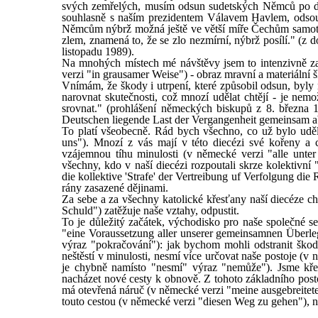
svých zemřelých, musím odsun sudetských Němců po dru
souhlasně s naším prezidentem Válavem Havlem, odsoudi
Němcům nýbrž možná ještě ve větší míře Čechům samot
zlem, znamená to, že se zlo nezmírní, nýbrž posílí." (
listopadu 1989).
Na mnohých místech mé návštěvy jsem to intenzivně za
verzi "in grausamer Weise") - obraz mravní a materiální 
Vnímám, že škody i utrpení, které způsobil odsun, byly n
narovnat skutečnosti, což mnozí udělat chtějí - je nem
srovnat." (prohlášení německých biskupů z 8. března
Deutschen liegende Last der Vergangenheit gemeinsam ab
To platí všeobecně. Rád bych všechno, co už bylo udě
uns"). Mnozí z vás mají v této diecézi své kořeny a 
vzájemnou tíhu minulosti (v německé verzi "alle unte
všechny, kdo v naší diecézi rozpoutali skrze kolektivn
die kollektive 'Strafe' der Vertreibung uf Verfolgung d
rány zasazené dějinami.
Za sebe a za všechny katolické křesťany naší diecéze c
Schuld") zatěžuje naše vztahy, odpustit.
To je důležitý začátek, východisko pro naše společné s
"eine Voraussetzung aller unserer gemeinsamnen Überl
výraz "pokračování"): jak bychom mohli odstranit škody,
neštěstí v minulosti, nesmí více určovat naše postoje (v
je chybně namísto "nesmí" výraz "nemůže"). Jsme křes
nacházet nové cesty k obnově. Z tohoto základního post
má otevřená náruč (v německé verzi "meine ausgebreitet
touto cestou (v německé verzi "diesen Weg zu gehen"), n