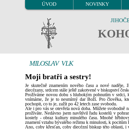
ÚVOD
NOVINKY
JIHOČ
KOHO
MILOSLAV VLK
Moji bratři a sestry!
Je skutečně znamením nového času a nové naděje, ž
diecézany, srdcem stále ještě zakotvené v biskupství če
Prožíváme novou dobu s hlubokým pohnutím v srdci, 
vnímáme, že je to nesmírný dar Boží. Pro člověka, kt
pochopit, co to je, zažít po 42 letech zase svobodu.
Ale i pro vás se otevřela nová doba. Můžete svobodně nav
prožíváte. Nedávno jsem navštívil řadu kostelů v pohr
kostely - obraz kultury minulého času. Mnohé hřbitovy 
znamení vztahu bývalého režimu k minulosti, k pocitům l
Ano, coby křesťan, coby diecézní biskup této oblasti, i v