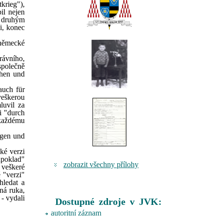
krieg"),
il nejen
í druhým
i, konec
 německé
rávního,
společně
chen und
auch für
veškerou
luvil za
i "durch
 každému
agen und
ké verzi
dpoklad"
zobrazit všechny přílohy
 veškeré
 "verzi"
hledat a
ná ruka,
- vydali
Dostupné zdroje v JVK:
autoritní záznam