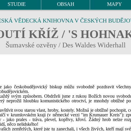
STUDIE
OBSAH
MAPY
ESKÁ VĚDECKÁ KNIHOVNA V ČESKÝCH BUDĚJO
UTÍ KŘÍŽ / 'S HOHNA
Šumavské ozvěny / Des Waldes Widerhall
e jako českobudějovický biskup můžu svobodně pozdravit všechny
skobudějovickém.
každý svým způsobem. Obdrželi jsme z rukou Božích novou svobodu
erý neprožil hloubku komunistického otroctví, je mnohdy obtížné po
štívit svou starou vlast, hroby, kostely. Možná je obtížné pochopit, c
aničí v krumlovském kraji (v německé verzi "im Krumauer Kreis"): zp
- jako prales - tráva, plevel, kopřivy, křoví. Žádný hrob nelze roz
idí, něco nelidského!
ašich zemřelých, které jste tu zanechali, i všech živých, kteří mají sv