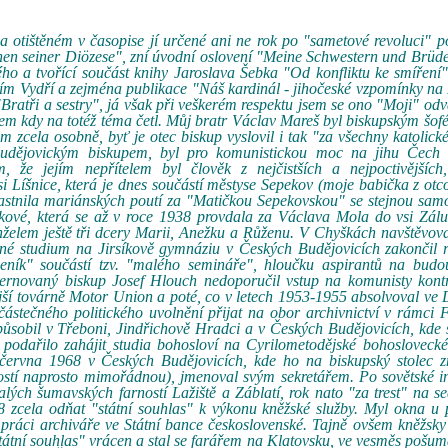
 otištěném v časopise jí určené ani ne rok po "sametové revoluci" p
nen seiner Diözese", zní úvodní oslovení "Meine Schwestern und Brüd
ho a tvořící součást knihy Jaroslava Šebka "Od konfliktu ke smíření"
ním Vydří a zejména publikace "Náš kardinál - jihočeské vzpomínky na
"Bratři a sestry", já však při veškerém respektu jsem se ono "Moji" odv
o jsem kdy na totéž téma četl. Můj bratr Václav Mareš byl biskupským šof
m zcela osobně, byť je otec biskup vyslovil i tak "za všechny katolick
obudějovickým biskupem, byl pro komunistickou moc na jihu Čech
, že jejím nepřítelem byl člověk z nejčistších a nejpoctivějších,
vsi Líšnice, která je dnes součástí městyse Sepekov (moje babička z otc
astnila mariánských poutí za "Matičkou Sepekovskou" se stejnou sam
ové, která se až v roce 1938 provdala za Václava Mola do vsi Záluž
nželem ještě tři dcery Marii, Anežku a Růženu. V Chyškách navštěvov
né studium na Jirsíkově gymnáziu v Českých Budějovicích zakončil 
eník" součástí tzv. "malého semináře", hloučku aspirantů na budou
ternovaný biskup Josef Hlouch nedoporučil vstup na komunisty kont
dejší továrně Motor Union a poté, co v letech 1953-1955 absolvoval ve
ástečného politického uvolnění přijat na obor archivnictví v rámci F
působil v Třeboni, Jindřichově Hradci a v Českých Budějovicích, kde 
 podařilo zahájit studia bohosloví na Cyrilometodějské bohoslovecké
. června 1968 v Českých Budějovicích, kde ho na biskupský stolec 
ostí naprosto mimořádnou), jmenoval svým sekretářem. Po sovětské i
ých šumavských farností Lažiště a Záblatí, rok nato "za trest" na s
zcela odňat "státní souhlas" k výkonu kněžské služby. Myl okna u 
 práci archiváře ve Státní bance československé. Tajně ovšem kněžsky
tátní souhlas" vrácen a stal se farářem na Klatovsku, ve vesměs pošu