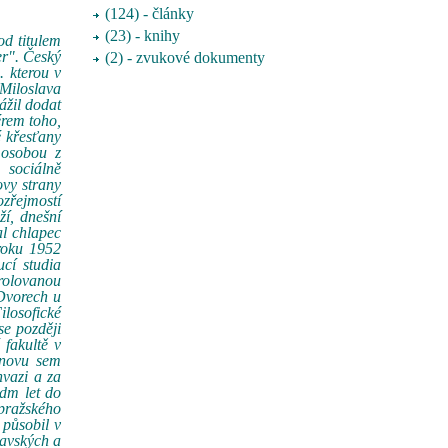
(124) - články
(23) - knihy
od titulem
er". Český
(2) - zvukové dokumenty
. kterou v
 Miloslava
ážil dodat
érem toho,
é křesťany
 osobou z
 sociálně
ovy strany
ozřejmostí
í, dnešní
al chlapec
roku 1952
cí studia
rolovanou
 Dvorech u
ilosofické
se později
 fakultě v
znovu sem
nvazi a za
edm let do
pražského
 působil v
mavských a