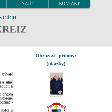
NAJÍT
KONTAKT
VICÍCH
KREIZ
Obrazové přílohy:
(ukázky)
 bývalé
 a silně
soudit a
o přitom
ustošené
poznat -
é srdce u