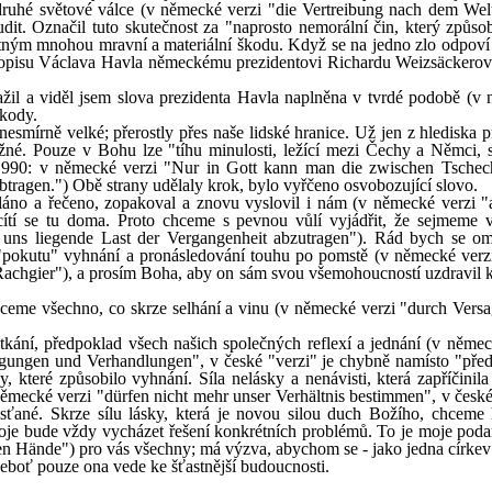
hé světové válce (v německé verzi "die Vertreibung nach dem Welt
t. Označil tuto skutečnost za "naprosto nemorální čin, který způsob
ným mnohou mravní a materiální škodu. Když se na jedno zlo odpov
z dopisu Václava Havla německému prezidentovi Richardu Weizsäckerov
žil a viděl jsem slova prezidenta Havla naplněna v tvrdé podobě (v
škody.
esmírně velké; přerostly přes naše lidské hranice. Už jen z hlediska p
ožné. Pouze v Bohu lze "tíhu minulosti, ležící mezi Čechy a Němci, 
 1990: v německé verzi "Nur in Gott kann man die zwischen Tsche
tragen.") Obě strany udělaly krok, bylo vyřčeno osvobozující slovo.
láno a řečeno, zopakoval a znovu vyslovil i nám (v německé verzi "
cítí se tu doma. Proto chceme s pevnou vůlí vyjádřit, že sejmeme 
r uns liegende Last der Vergangenheit abzutragen"). Rád bych se om
í "pokutu" vyhnání a pronásledování touhu po pomstě (v německé verz
ie Rachgier"), a prosím Boha, aby on sám svou všemohoucností uzdravil
hceme všechno, co skrze selhání a vinu (v německé verzi "durch Vers
etkání, předpoklad všech našich společných reflexí a jednání (v němec
egungen und Verhandlungen", v české "verzi" je chybně namísto "pře
 které způsobilo vyhnání. Síla nelásky a nenávisti, která zapříčinila
 německé verzi "dürfen nicht mehr unser Verhältnis bestimmen", v české
ťané. Skrze sílu lásky, která je novou silou duch Božího, chceme 
oje bude vždy vycházet řešení konkrétních problémů. To je moje poda
en Hände") pro vás všechny; má výzva, abychom se - jako jedna církev 
eboť pouze ona vede ke šťastnější budoucnosti.