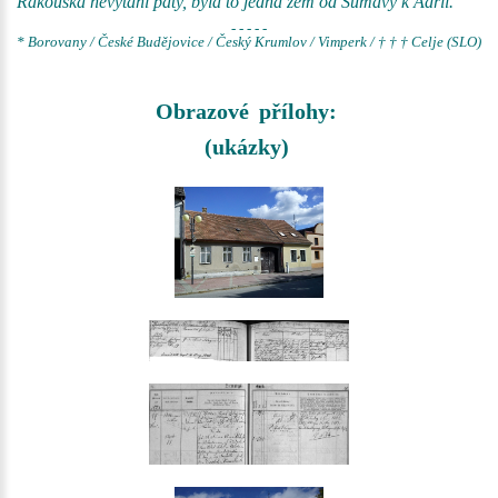
Rakouska nevytáhl paty, byla to jedna zem od Šumavy k Adrii.
- - - - -
* Borovany / České Budějovice / Český Krumlov / Vimperk / † † † Celje (SLO)
Obrazové přílohy:
(ukázky)