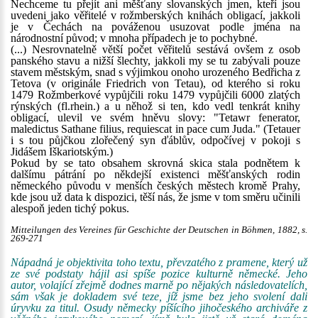
Nechceme tu přejít ani měšťany slovanských jmen, kteří jsou
uvedeni jako věřitelé v rožmberských knihách obligací, jakkoli
je v Čechách na pováženou usuzovat podle jména na
národnostní původ; v mnoha případech je to pochybné.
(...) Nesrovnatelně větší počet věřitelů sestává ovšem z osob
panského stavu a nižší šlechty, jakkoli my se tu zabývali pouze
stavem městským, snad s výjimkou onoho urozeného Bedřicha z
Tetova (v originále Friedrich von Tetau), od kterého si roku
1479 Rožmberkové vypůjčili roku 1479 vypůjčili 6000 zlatých
rýnských (fl.rhein.) a u něhož si ten, kdo vedl tenkrát knihy
obligací, ulevil ve svém hněvu slovy: "Tetawr fenerator,
maledictus Sathane filius, requiescat in pace cum Juda." (Tetauer
i s tou půjčkou zlořečený syn ďáblův, odpočívej v pokoji s
Jidášem Iškariotským.)
Pokud by se tato obsahem skrovná skica stala podnětem k
dalšímu pátrání po někdejší existenci měšťanských rodin
německého původu v menších českých městech kromě Prahy,
kde jsou už data k dispozici, těší nás, že jsme v tom směru učinili
alespoň jeden tichý pokus.
Mitteilungen des Vereines für Geschichte der Deutschen in Böhmen, 1882, s.
269-271
Nápadná je objektivita toho textu, převzatého z pramene, který už
ze své podstaty hájil asi spíše pozice kulturně německé. Jeho
autor, volající zřejmě dodnes marně po nějakých následovatelích,
sám však je dokladem své teze, jíž jsme bez jeho svolení dali
úryvku za titul. Osudy německy píšícího jihočeského archiváře z