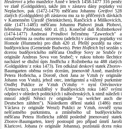
Heulerovi
a jeho manželce Anně v letech 1458-1477 316 peněz
ve zlatě (Goldgulden), takže jim v zástavu dány poplatky vsi
Neplachov, pak (1472-1479) měšťanu Johannu
Greifovi
528
zlatých (Goldgulden) při zástavou mu za to přiřčených dávkách
v Kamenném Újezdě (Steinkirchen), Rančicích a Milíkovicích,
dále (1471-1485) měšťanu Johannu Plabovi jinak Plobovi,
řeřenému
Plobhansl
, 600 zl. (fl.). Konečně dali Rožmberkové
(1474-1477) Andreasi
Prindlovi
řečenému "Zawerloch" a
označenému za osobu urozenou (adelich) v zástavu poplatky vsi
Homole (Hummeln) pro dluh 420 zl. Přešlý později na obec
budějovickou (Gemeinde Budweis). Peter
Hofleich
byl sezdán s
dcerou budějovického měšťana Ondřeje Sovy ze Srubče (v
originále Andreas Sova von Srubeč; v rukou tohoto šlechtice
nacházel se dlužní úpis Jindřicha z Rožmberka na 488 zlatých
/Goldgulden/ z roku 1473). Ten odkázal deskový statek Zborov-
Baumgarten oběma svým dcerám, jmenovitě Anně, manželce
Petera Hofleicha, a Dorotě, choti Jana ze Vztuh (v originále
Johann von Vstuh), jehož otec, inteligentní a vážený purkmistr
Ondřej Puklice ze Vztuh (Vztuhy = nyní Ortvínovice
/Urtinowitz/), zavražděný v Budějovicích roku 1467 svými
odpůrci v ohledech politických i náboženských, k nimž náleželi i
mnozí zdejší Němci (v originále "zu welcher auch die
Deutschen zählten"). Následkem dělení statků (1486) mezi
Václava (v originále Wenzl) Puklici ze Vztuh, rovněž syna
nešťastného purkmistra, a zmíněného už budějovického
měšťana Petera Hofleicha zdědil posledně jmenovaný statek
Zborov-Baumgarten, který postoupil pro případ úmrtí Jaroši
Klaricovi. Johana (v originále Johanna), pozůstalá dcera roku