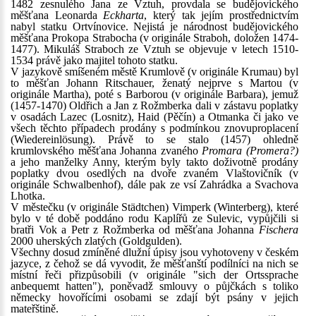
1482 zesnulého Jana ze Vztuh, provdala se budějovického
měšťana Leonarda
Eckharta
, který tak jejím prostřednictvím
nabyl statku Ortvínovice. Nejistá je národnost budějovického
měšťana Prokopa Strabocha (v originále Straboh, doložen 1474-
1477). Mikuláš Straboch ze Vztuh se objevuje v letech 1510-
1534 právě jako majitel tohoto statku.
V jazykově smíšeném městě Krumlově (v originále Krumau) byl
to měšťan Johann Ritschauer, ženatý nejprve s Martou (v
originále Martha), poté s Barborou (v originále Barbara), jemuž
(1457-1470) Oldřich a Jan z Rožmberka dali v zástavu poplatky
v osadách Lazec (Losnitz), Haid (Pěčín) a Otmanka či jako ve
všech těchto případech prodány s podmínkou znovuproplacení
(Wiedereinlösung). Právě to se stalo (1457) ohledně
krumlovského měšťana Johanna zvaného
Promara (Promera?)
a jeho manželky Anny, kterým byly takto doživotně prodány
poplatky dvou osedlých na dvoře zvaném Vlaštovičník (v
originále Schwalbenhof), dále pak ze vsí Zahrádka a Svachova
Lhotka.
V městečku (v originále Städtchen) Vimperk (Winterberg), které
bylo v té době poddáno rodu Kaplířů ze Sulevic, vypůjčili si
bratři Vok a Petr z Rožmberka od měšťana Johanna
Fischera
2000 uherských zlatých (Goldgulden).
Všechny dosud zmíněné dlužní úpisy jsou vyhotoveny v českém
jazyce, z čehož se dá vyvodit, že měšťanští podílníci na nich se
místní řeči přizpůsobili (v originále "sich der Ortssprache
anbequemt hatten"), poněvadž smlouvy o půjčkách s toliko
německy hovořícími osobami se zdají být psány v jejich
mateřštině.