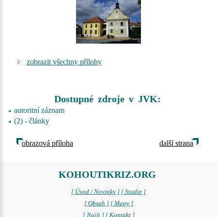
zobrazit všechny přílohy
Dostupné zdroje v JVK:
autoritní záznam
(2) - články
obrazová příloha
další strana
KOHOUTIKRIZ.ORG
[ Úvod / Novinky ]
[ Studie ]
[ Obsah ]
[ Mapy ]
[ Najít ]
[ Kontakt ]