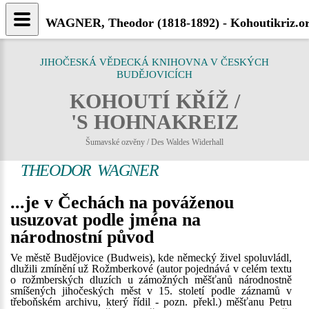
WAGNER, Theodor (1818-1892) - Kohoutikriz.o
JIHOČESKÁ VĚDECKÁ KNIHOVNA V ČESKÝCH
BUDĚJOVICÍCH
KOHOUTÍ KŘÍŽ /
'S HOHNAKREIZ
Šumavské ozvěny / Des Waldes Widerhall
THEODOR WAGNER
...je v Čechách na pováženou
usuzovat podle jména na
národnostní původ
Ve městě Budějovice (Budweis), kde německý živel spoluvládl,
dlužili zmínění už Rožmberkové (autor pojednává v celém textu
o rožmberských dluzích u zámožných měšťanů národnostně
smíšených jihočeských měst v 15. století podle záznamů v
třeboňském archivu, který řídil - pozn. překl.) měšťanu Petru