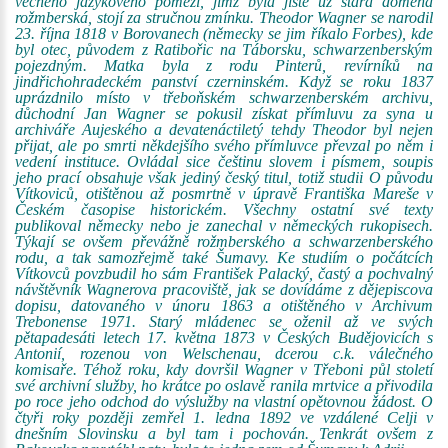
věčného jazykového pomezí, jímž byla jistě už stará doména
rožmberská, stojí za stručnou zmínku. Theodor Wagner se narodil
23. října 1818 v Borovanech (německy se jim říkalo Forbes), kde
byl otec, původem z Ratibořic na Táborsku, schwarzenberským
pojezdným. Matka byla z rodu Pinterů, revírníků na
jindřichohradeckém panství czerninském. Když se roku 1837
uprázdnilo místo v třeboňském schwarzenberském archivu,
důchodní Jan Wagner se pokusil získat přímluvu za syna u
archiváře Aujeského a devatenáctiletý tehdy Theodor byl nejen
přijat, ale po smrti někdejšího svého přímluvce převzal po něm i
vedení instituce. Ovládal sice češtinu slovem i písmem, soupis
jeho prací obsahuje však jediný český titul, totiž studii O původu
Vítkoviců, otištěnou až posmrtně v úpravě Františka Mareše v
Českém časopise historickém. Všechny ostatní své texty
publikoval německy nebo je zanechal v německých rukopisech.
Týkají se ovšem převážně rožmberského a schwarzenberského
rodu, a tak samozřejmě také Šumavy. Ke studiím o počátcích
Vítkovců povzbudil ho sám František Palacký, častý a pochvalný
návštěvník Wagnerova pracoviště, jak se dovídáme z dějepiscova
dopisu, datovaného v únoru 1863 a otištěného v Archivum
Trebonense 1971. Starý mládenec se oženil až ve svých
pětapadesáti letech 17. května 1873 v Českých Budějovicích s
Antonií, rozenou von Welschenau, dcerou c.k. válečného
komisaře. Téhož roku, kdy dovršil Wagner v Třeboni půl století
své archivní služby, ho krátce po oslavě ranila mrtvice a přivodila
po roce jeho odchod do výslužby na vlastní opětovnou žádost. O
čtyři roky později zemřel 1. ledna 1892 ve vzdálené Celji v
dnešním Slovinsku a byl tam i pochován. Tenkrát ovšem z