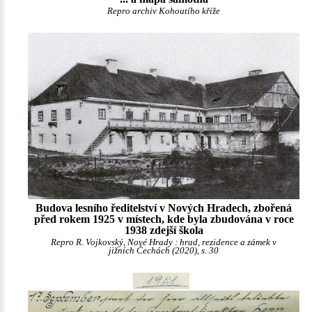
Repro archiv Kohoutího kříže
Budova lesního ředitelství v Nových Hradech, zbořená
před rokem 1925 v místech, kde byla zbudována v roce
1938 zdejší škola
Repro R. Vojkovský, Nové Hrady : hrad, rezidence a zámek v
jižních Čechách (2020), s. 30