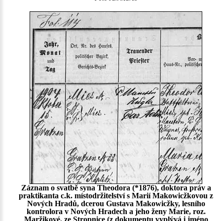
Záznam o svatbě syna Theodora (*1876), doktora práv a
praktikanta c.k. místodržitelství s Marií Makowicžkovou z
Nových Hradů, dcerou Gustava Makowicžky, lesního
kontrolora v Nových Hradech a jeho ženy Marie, roz.
Maržikové, ze Stropnice (z dokumentu vyplývá i jméno