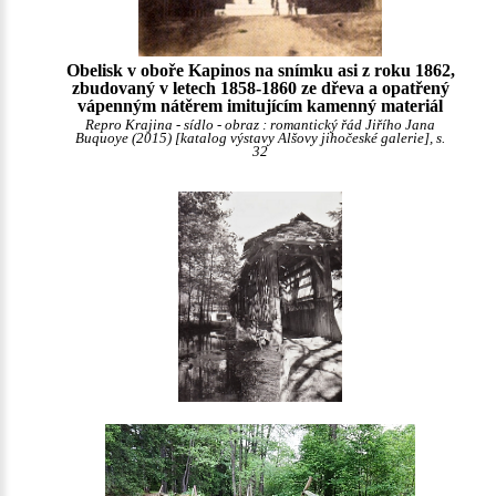
Obelisk v oboře Kapinos na snímku asi z roku 1862,
zbudovaný v letech 1858-1860 ze dřeva a opatřený
vápenným nátěrem imitujícím kamenný materiál
Repro Krajina - sídlo - obraz : romantický řád Jiřího Jana
Buquoye (2015) [katalog výstavy Alšovy jihočeské galerie], s.
32