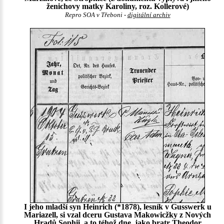
ženichovy matky Karoliny, roz. Kollerové)
Repro SOA v Třeboni -
digitální archiv
I jeho mladší syn Heinrich (*1878), lesník v Gusswerk u
Mariazell, si vzal dceru Gustava Makowicžky z Nových
Hradů Sophii, a to téhož dne, jako bratr Theodor