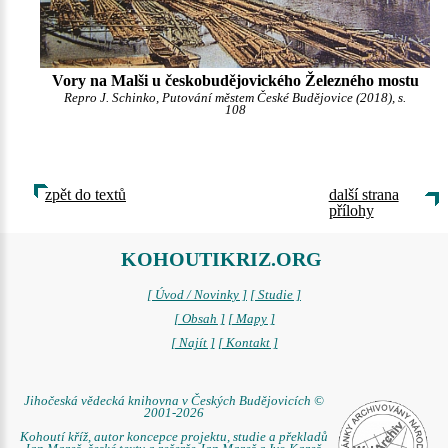
Vory na Malši u českobudějovického Železného mostu
Repro J. Schinko, Putování městem České Budějovice (2018), s.
108
zpět do textů
další strana
přílohy
KOHOUTIKRIZ.ORG
[ Úvod / Novinky ]
[ Studie ]
[ Obsah ]
[ Mapy ]
[ Najít ]
[ Kontakt ]
Jihočeská vědecká knihovna v Českých Budějovicích ©
2001-2026
Kohoutí kříž, autor koncepce projektu, studie a překladů