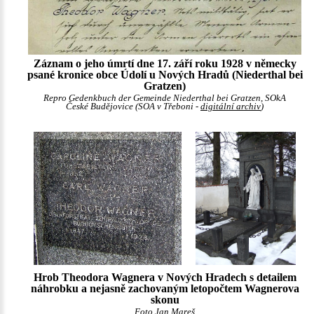
Záznam o jeho úmrtí dne 17. září roku 1928 v německy
psané kronice obce Údolí u Nových Hradů (Niederthal bei
Gratzen)
Repro Gedenkbuch der Gemeinde Niederthal bei Gratzen, SOkA
České Budějovice (SOA v Třeboni -
digitální archiv
)
Hrob Theodora Wagnera v Nových Hradech s detailem
náhrobku a nejasně zachovaným letopočtem Wagnerova
skonu
Foto Jan Mareš