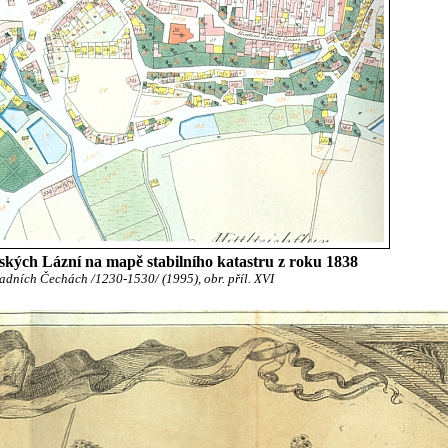
kých Lázní na mapě stabilního katastru z roku 1838
adních Čechách /1230-1530/ (1995), obr. příl. XVI