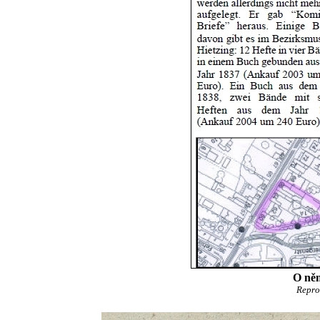
O něm
Repro