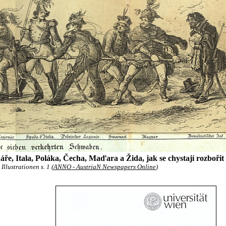
náře, Itala, Poláka, Čecha, Maďara a Žida, jak se chystají rozboři
Illustrationen s. 1 (
ANNO - AustriaN Newspapers Online
)