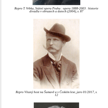
Repro T. Vrbka, Státní opera Praha : opera 1888-2003 : historie
divadla v obrazech a datech (2004), s. 87
Repro Vítaný host na Šumavě a v Českém lese, jaro 01/2017, s.
12