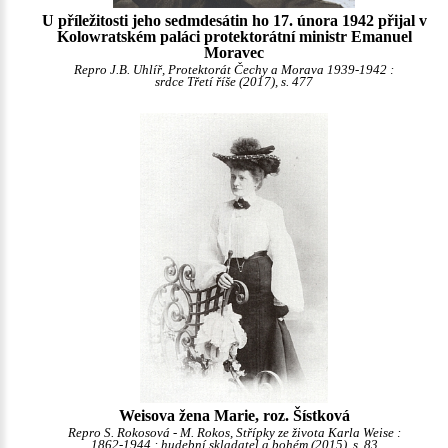
U příležitosti jeho sedmdesátin ho 17. února 1942 přijal v
Kolowratském paláci protektorátní ministr Emanuel
Moravec
Repro J.B. Uhlíř, Protektorát Čechy a Morava 1939-1942 :
srdce Třetí říše (2017), s. 477
Weisova žena Marie, roz. Šístková
Repro S. Rokosová - M. Rokos, Střípky ze života Karla Weise :
1862-1944 : hudební skladatel a bohém (2015), s. 83