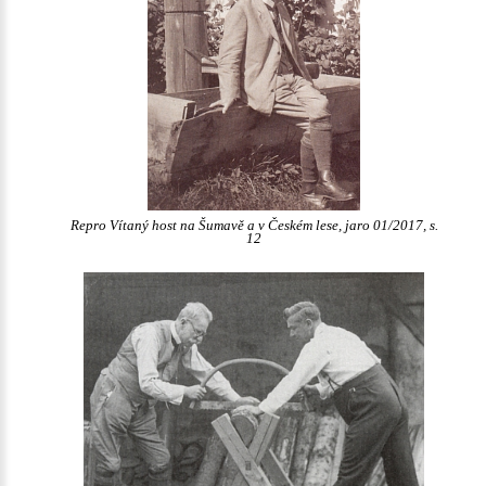
Repro Vítaný host na Šumavě a v Českém lese, jaro 01/2017, s.
12