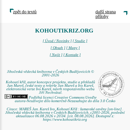
zpět do textů
další strana
přílohy
KOHOUTIKRIZ.ORG
[ Úvod / Novinky ]
[ Studie ]
[ Obsah ]
[ Mapy ]
[ Najít ]
[ Kontakt ]
Jihočeská vědecká knihovna v Českých Budějovicích ©
2001-2026
Kohoutí kříž, autor koncepce projektu, studie a překladů
Jan Mareš, české texty a rešerše Jan Mareš a Ivo Kareš,
elektronická verze Ivo Kareš, návrh responzivního webu
Jiří Nechvátal.
Podléhá licenci Creative Commons Uveďte
autora-Neužívejte dílo komerčně-Nezasahujte do díla 3.0 Česko
Citace: MAREŠ Jan. Kareš Ivo. Kohoutí Kříž : šumavské ozvěny [on-line] .
Jihočeská vědecká knihovna v Českých Budějovicích, c2001-2026, poslední
aktualizace 06.08.2026 v 20.04. [cit. 08.08.2026]. Dostupné z:
https://www.kohoutikriz.org