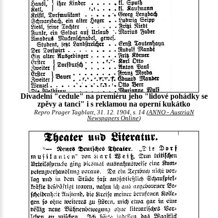
Divadelní "cedule" na premiéru jeho "lidové pohádky se
zpěvy a tanci" i s reklamou na operní kukátko
Repro Prager Tagblatt, 31. 12. 1904, s. 14 (
ANNO - AustriaN
Newspapers Online
)