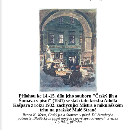
Přílohou ke 14.-15. dílu jeho souboru "Český jih a
Šumava v písni" (1941) se stala tato kresba Adolfa
Kašpara z roku 1932, zachycující Mistra o mikulášském
trhu na pražské Malé Straně
Repro K. Weiss, Český jih a Šumava v písni. Díl čtrnáctý a
patnáctý, Blaťáckých písní nových i nově zpracovaných. Svazek
V. (1941), příloha