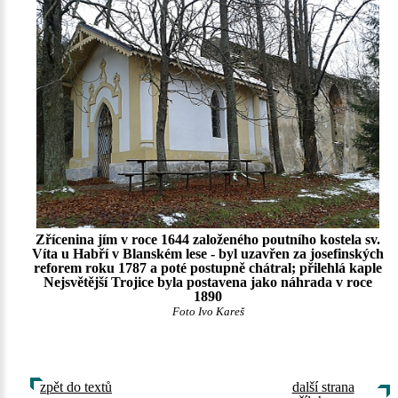
Zřícenina jím v roce 1644 založeného poutního kostela sv.
Víta u Habří v Blanském lese - byl uzavřen za josefinských
reforem roku 1787 a poté postupně chátral; přilehlá kaple
Nejsvětější Trojice byla postavena jako náhrada v roce
1890
Foto Ivo Kareš
zpět do textů
další strana