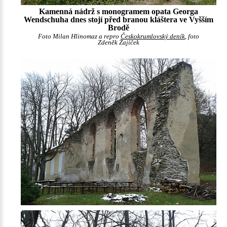
Kamenná nádrž s monogramem opata Georga
Wendschuha dnes stojí před branou kláštera ve Vyšším
Brodě
Foto Milan Hlinomaz a repro
Českokrumlovský deník
, foto
Zdeněk Zajíček