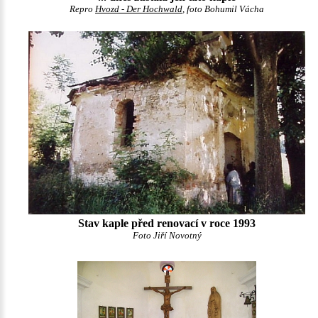
Repro
Hvozd - Der Hochwald
, foto Bohumil Vácha
Stav kaple před renovací v roce 1993
Foto Jiří Novotný