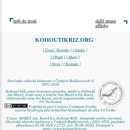
zpět do textů
další strana
přílohy
KOHOUTIKRIZ.ORG
[ Úvod / Novinky ]
[ Studie ]
[ Obsah ]
[ Mapy ]
[ Najít ]
[ Kontakt ]
Jihočeská vědecká knihovna v Českých Budějovicích ©
2001-2026
Kohoutí kříž, autor koncepce projektu, studie a překladů
Jan Mareš, české texty a rešerše Jan Mareš a Ivo Kareš,
elektronická verze Ivo Kareš, návrh responzivního webu
Jiří Nechvátal.
Podléhá licenci Creative Commons Uveďte
autora-Neužívejte dílo komerčně-Nezasahujte do díla 3.0 Česko
Citace: MAREŠ Jan. Kareš Ivo. Kohoutí Kříž : šumavské ozvěny [on-line] .
Jihočeská vědecká knihovna v Českých Budějovicích, c2001-2026, poslední
aktualizace 05.08.2026 v 22.25. [cit. 06.08.2026]. Dostupné z:
https://www.kohoutikriz.org