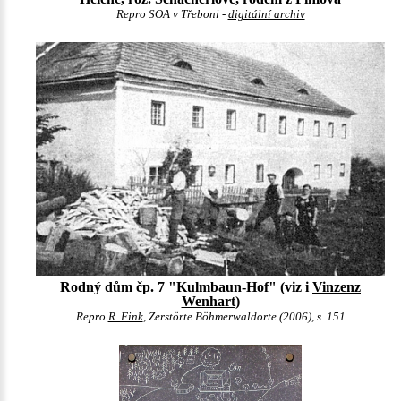
Repro SOA v Třeboni -
digitální archiv
Rodný dům čp. 7 "Kulmbaun-Hof" (viz i
Vinzenz
Wenhart
)
Repro
R. Fink
, Zerstörte Böhmerwaldorte (2006), s. 151