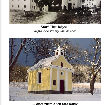
Stará Huť kdysi...
Repro www stránky
Zaniklé obce
... dnes zůstala jen tato kaple