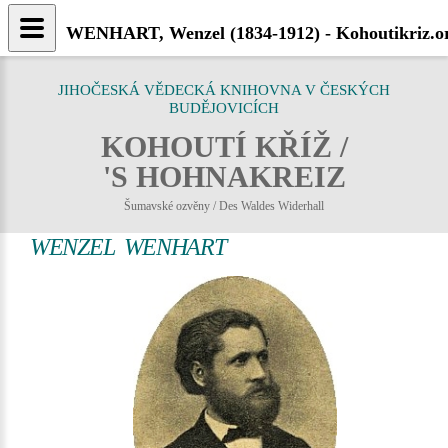
WENHART, Wenzel (1834-1912) - Kohoutikriz.o
JIHOČESKÁ VĚDECKÁ KNIHOVNA V ČESKÝCH
BUDĚJOVICÍCH
KOHOUTÍ KŘÍŽ /
'S HOHNAKREIZ
Šumavské ozvěny / Des Waldes Widerhall
WENZEL WENHART