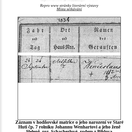
Repro www stránky literární výstavy
Místa setkávání
Záznam v hodňovské matrice o jeho narození ve Staré
Huti čp. 7 rolníku Johannu Wenhartovi a jeho ženě
Heleně, roz. Schacherlové, rodem z Pihlova