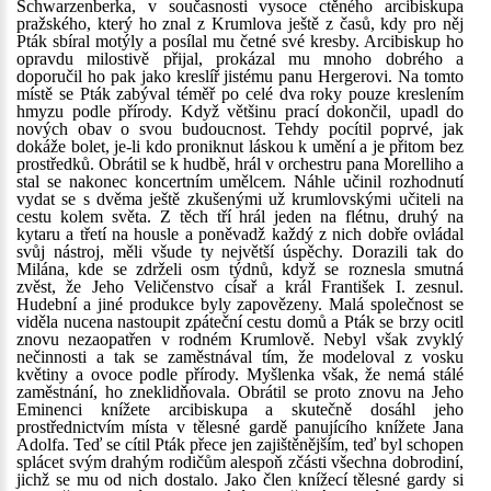
Schwarzenberka, v současnosti vysoce ctěného arcibiskupa
pražského, který ho znal z Krumlova ještě z časů, kdy pro něj
Pták sbíral motýly a posílal mu četné své kresby. Arcibiskup ho
opravdu milostivě přijal, prokázal mu mnoho dobrého a
doporučil ho pak jako kreslíř jistému panu Hergerovi. Na tomto
místě se Pták zabýval téměř po celé dva roky pouze kreslením
hmyzu podle přírody. Když většinu prací dokončil, upadl do
nových obav o svou budoucnost. Tehdy pocítil poprvé, jak
dokáže bolet, je-li kdo proniknut láskou k umění a je přitom bez
prostředků. Obrátil se k hudbě, hrál v orchestru pana Morelliho a
stal se nakonec koncertním umělcem. Náhle učinil rozhodnutí
vydat se s dvěma ještě zkušenými už krumlovskými učiteli na
cestu kolem světa. Z těch tří hrál jeden na flétnu, druhý na
kytaru a třetí na housle a poněvadž každý z nich dobře ovládal
svůj nástroj, měli všude ty největší úspěchy. Dorazili tak do
Milána, kde se zdrželi osm týdnů, když se roznesla smutná
zvěst, že Jeho Veličenstvo císař a král František I. zesnul.
Hudební a jiné produkce byly zapovězeny. Malá společnost se
viděla nucena nastoupit zpáteční cestu domů a Pták se brzy ocitl
znovu nezaopatřen v rodném Krumlově. Nebyl však zvyklý
nečinnosti a tak se zaměstnával tím, že modeloval z vosku
květiny a ovoce podle přírody. Myšlenka však, že nemá stálé
zaměstnání, ho zneklidňovala. Obrátil se proto znovu na Jeho
Eminenci knížete arcibiskupa a skutečně dosáhl jeho
prostřednictvím místa v tělesné gardě panujícího knížete Jana
Adolfa. Teď se cítil Pták přece jen zajištěnějším, teď byl schopen
splácet svým drahým rodičům alespoň zčásti všechna dobrodiní,
jichž se mu od nich dostalo. Jako člen knížecí tělesné gardy si