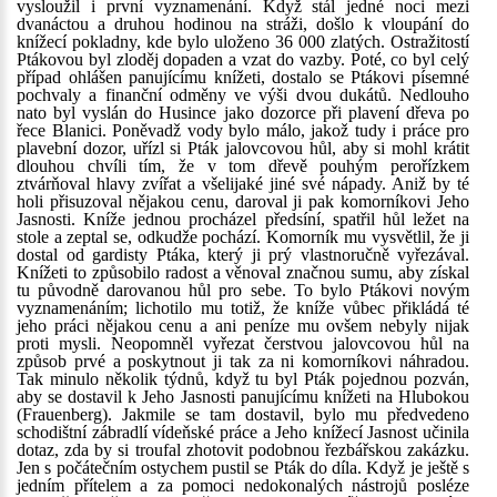
vysloužil i první vyznamenání. Když stál jedné noci mezi
dvanáctou a druhou hodinou na stráži, došlo k vloupání do
knížecí pokladny, kde bylo uloženo 36 000 zlatých. Ostražitostí
Ptákovou byl zloděj dopaden a vzat do vazby. Poté, co byl celý
případ ohlášen panujícímu knížeti, dostalo se Ptákovi písemné
pochvaly a finanční odměny ve výši dvou dukátů. Nedlouho
nato byl vyslán do Husince jako dozorce při plavení dřeva po
řece Blanici. Poněvadž vody bylo málo, jakož tudy i práce pro
plavební dozor, uřízl si Pták jalovcovou hůl, aby si mohl krátit
dlouhou chvíli tím, že v tom dřevě pouhým perořízkem
ztvárňoval hlavy zvířat a všelijaké jiné své nápady. Aniž by té
holi přisuzoval nějakou cenu, daroval ji pak komorníkovi Jeho
Jasnosti. Kníže jednou procházel předsíní, spatřil hůl ležet na
stole a zeptal se, odkudže pochází. Komorník mu vysvětlil, že ji
dostal od gardisty Ptáka, který ji prý vlastnoručně vyřezával.
Knížeti to způsobilo radost a věnoval značnou sumu, aby získal
tu původně darovanou hůl pro sebe. To bylo Ptákovi novým
vyznamenáním; lichotilo mu totiž, že kníže vůbec přikládá té
jeho práci nějakou cenu a ani peníze mu ovšem nebyly nijak
proti mysli. Neopomněl vyřezat čerstvou jalovcovou hůl na
způsob prvé a poskytnout ji tak za ni komorníkovi náhradou.
Tak minulo několik týdnů, když tu byl Pták pojednou pozván,
aby se dostavil k Jeho Jasnosti panujícímu knížeti na Hlubokou
(Frauenberg). Jakmile se tam dostavil, bylo mu předvedeno
schodištní zábradlí vídeňské práce a Jeho knížecí Jasnost učinila
dotaz, zda by si troufal zhotovit podobnou řezbářskou zakázku.
Jen s počátečním ostychem pustil se Pták do díla. Když je ještě s
jedním přítelem a za pomoci nedokonalých nástrojů posléze