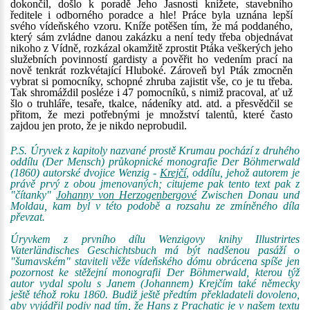
dokončil, došlo k poradě Jeho Jasnosti knížete, stavebního
ředitele i odborného poradce a hle! Práce byla uznána lepší
svého vídeňského vzoru. Kníže potěšen tím, že má poddaného,
který sám zvládne danou zakázku a není tedy třeba objednávat
nikoho z Vídně, rozkázal okamžitě zprostit Ptáka veškerých jeho
služebních povinností gardisty a pověřit ho vedením prací na
nově tenkrát rozkvétající Hluboké. Zároveň byl Pták zmocněn
vybrat si pomocníky, schopné zhruba zajistit vše, co je tu třeba.
Tak shromáždil posléze i 47 pomocníků, s nimiž pracoval, ať už
šlo o truhláře, tesaře, tkalce, nádeníky atd. atd. a přesvědčil se
přitom, že mezi potřebnými je množství talentů, které často
zajdou jen proto, že je nikdo neprobudil.
P.S. Úryvek z kapitoly nazvané prostě Krumau pochází z druhého
oddílu (Der Mensch) průkopnické monografie Der Böhmerwald
(1860) autorské dvojice Wenzig -
Krejčí
, oddílu, jehož autorem je
právě prvý z obou jmenovaných; citujeme pak tento text pak z
"čítanky"
Johanny von Herzogenbergové
Zwischen Donau und
Moldau, kam byl v této podobě a rozsahu ze zmíněného díla
převzat.
Úryvkem z prvního dílu Wenzigovy knihy Illustrirtes
Vaterländisches Geschichtsbuch má být nadšenou pasáží o
"šumavském" staviteli věže vídeňského dómu obrácena spíše jen
pozornost ke stěžejní monografii Der Böhmerwald, kterou týž
autor vydal spolu s Janem (Johannem) Krejčím také německy
ještě téhož roku 1860. Budiž ještě předtím překladateli dovoleno,
aby vyjádřil podiv nad tím, že Hans z Prachatic je v našem textu