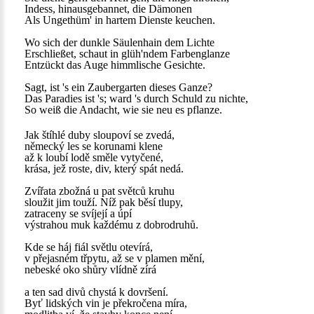
Indess, hinausgebannet, die Dämonen
Als Ungethüm' in hartem Dienste keuchen.
Wo sich der dunkle Säulenhain dem Lichte
Erschließet, schaut in glüh'ndem Farbenglanze
Entzückt das Auge himmlische Gesichte.
Sagt, ist 's ein Zaubergarten dieses Ganze?
Das Paradies ist 's; ward 's durch Schuld zu nichte,
So weiß die Andacht, wie sie neu es pflanze.
Jak štíhlé duby sloupoví se zvedá,
německý les se korunami klene
až k loubí lodě směle vytyčené,
krása, jež roste, div, který spát nedá.
Zvířata zbožná u pat světců kruhu
sloužit jim touží. Níž pak běsí tlupy,
zatraceny se svíjejí a úpí
výstrahou muk každému z dobrodruhů.
Kde se háj fiál světlu otevírá,
v přejasném třpytu, až se v plamen mění,
nebeské oko shůry vlídně zírá
a ten sad divů chystá k dovršení.
Byť lidských vin je překročena míra,