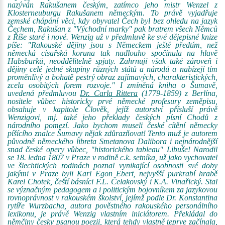
nazýván Rakušanem českým, zatímco jeho mistr Wenzel z
Klosterneuburgu Rakušanem německým. To právě vyjadřuje
zemské chápání věci, kdy obyvatel Čech byl bez ohledu na jazyk
Čechem, Rakušan z "Východní marky" pak bratrem všech Němců
z Říše staré i nové. Wenzig už v předmluvě ke své dějepisné knize
píše: "Rakouské dějiny jsou s Německem ještě předtím, než
německá císařská koruna tak nadlouho spočinula na hlavě
Habsburků, neoddělitelně spjaty. Zahrnují však také zároveň i
dějiny celé jedné skupiny různých států a národů a nabízejí tím
proměnlivý a bohatě pestrý obraz zajímavých, charakteristických,
zcela osobitých forem rozvoje." I zmíněná kniha o Šumavě,
uvedená předmluvou
Dr. Carla Rittera
(1779-1859) z Berlína,
nositele vůbec historicky prvé německé profesury zeměpisu,
obsahuje v kapitole Člověk, jejíž autorství přísluší právě
Wenzigovi, mj. také jeho překlady českých písní Chodů z
národního pomezí. Jako bychom museli české cítění německy
píšícího znalce Šumavy nějak zdůrazňovat! Tento muž je autorem
původně německého libreta Smetanova Dalibora i nejnárodnější
snad české opery vůbec, "historického tableau" Libuše! Narodil
se 18. ledna 1807 v Praze v rodině c.k. setníka, už jako vychovatel
ve šlechtických rodinách poznal vynikající osobnosti své doby
jakými v Praze byli Karl Egon Ebert, nejvyšší purkrabí hrabě
Karel Chotek, čeští básníci F.L. Čelakovský i K.A. Vinařický. Stal
se význačným pedagogem a i politickým bojovníkem za jazykovou
rovnoprávnost v rakouském školství, jejímž podle Dr. Konstantina
rytíře Wurzbacha, autora pověstného rakouského personálního
lexikonu, je právě Wenzig vlastním iniciátorem. Překládal do
němčiny česky psanou poezii, která tehdy vlastně teprve začínala,