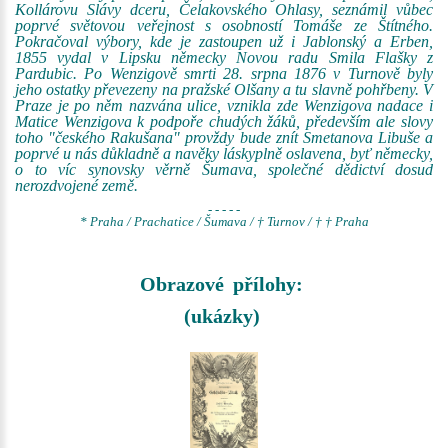
Kollárovu Slávy dceru, Čelakovského Ohlasy, seznámil vůbec
poprvé světovou veřejnost s osobností Tomáše ze Štítného.
Pokračoval výbory, kde je zastoupen už i Jablonský a Erben,
1855 vydal v Lipsku německy Novou radu Smila Flašky z
Pardubic. Po Wenzigově smrti 28. srpna 1876 v Turnově byly
jeho ostatky převezeny na pražské Olšany a tu slavně pohřbeny. V
Praze je po něm nazvána ulice, vznikla zde Wenzigova nadace i
Matice Wenzigova k podpoře chudých žáků, především ale slovy
toho "českého Rakušana" provždy bude znít Smetanova Libuše a
poprvé u nás důkladně a navěky láskyplně oslavena, byť německy,
o to víc synovsky věrně Šumava, společné dědictví dosud
nerozdvojené země.
- - - - -
* Praha / Prachatice / Šumava / † Turnov / † † Praha
Obrazové přílohy:
(ukázky)