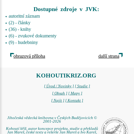
Dostupné zdroje v JVK:
autoritní záznam
(2) - články
(36) - knihy
(6) - zvukové dokumenty
(9) - hudebniny
obrazová příloha
další strana
KOHOUTIKRIZ.ORG
[ Úvod / Novinky ]
[ Studie ]
[ Obsah ]
[ Mapy ]
[ Najít ]
[ Kontakt ]
Jihočeská vědecká knihovna v Českých Budějovicích ©
2001-2026
Kohoutí kříž, autor koncepce projektu, studie a překladů
Jan Mareš, české texty a rešerše Jan Mareš a Ivo Kareš,