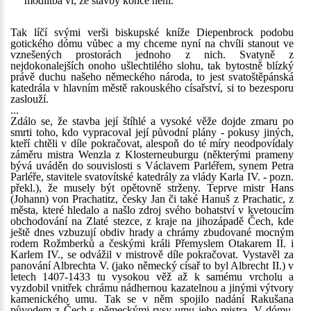
modlitba ví, že stavby konce není.
Tak líčí svými verši biskupské kníže Diepenbrock podobu
gotického dómu vůbec a my chceme nyní na chvíli stanout ve
vznešených prostorách jednoho z nich. Svatyně z
nejdokonalejších onoho ušlechtilého slohu, tak bytostně blízký
právě duchu našeho německého národa, to jest svatoštěpánská
katedrála v hlavním městě rakouského císařství, si to bezesporu
zaslouží.
...
Zdálo se, že stavba její štíhlé a vysoké věže dojde zmaru po
smrti toho, kdo vypracoval její původní plány - pokusy jiných,
kteří chtěli v díle pokračovat, alespoň do té míry neodpovídaly
záměru mistra Wenzla z Klosterneuburgu (některými prameny
bývá uváděn do souvislosti s Václavem Parléřem, synem Petra
Parléře, stavitele svatovítské katedrály za vlády Karla IV. - pozn.
překl.), že musely být opětovně strženy. Teprve mistr Hans
(Johann) von Prachatitz, česky Jan či také Hanuš z Prachatic, z
města, které hledalo a našlo zdroj svého bohatství v kvetoucím
obchodování na Zlaté stezce, z kraje na jihozápadě Čech, kde
ještě dnes vzbuzují obdiv hrady a chrámy zbudované mocným
rodem Rožmberků a českými králi Přemyslem Otakarem II. i
Karlem IV., se odvážil v mistrově díle pokračovat. Vystavěl za
panování Albrechta V. (jako německý císař to byl Albrecht II.) v
letech 1407-1433 tu vysokou věž až k samému vrcholu a
vyzdobil vnitřek chrámu nádhernou kazatelnou a jinými výtvory
kamenického umu. Tak se v něm spojilo nadání Rakušana
původem z Čech s německými rysy umu jeho mistra. V dómu,