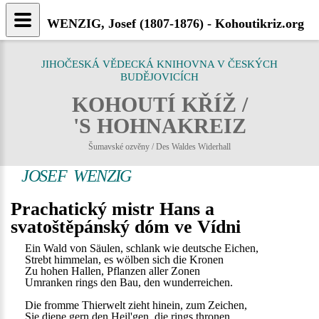
WENZIG, Josef (1807-1876) - Kohoutikriz.org
JIHOČESKÁ VĚDECKÁ KNIHOVNA V ČESKÝCH
BUDĚJOVICÍCH
KOHOUTÍ KŘÍŽ /
'S HOHNAKREIZ
Šumavské ozvěny / Des Waldes Widerhall
JOSEF WENZIG
Prachatický mistr Hans a
svatoštěpánský dóm ve Vídni
Ein Wald von Säulen, schlank wie deutsche Eichen,
Strebt himmelan, es wölben sich die Kronen
Zu hohen Hallen, Pflanzen aller Zonen
Umranken rings den Bau, den wunderreichen.
Die fromme Thierwelt zieht hinein, zum Zeichen,
Sie diene gern den Heil'gen, die rings thronen,