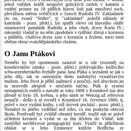
jehož vnějšek krášlí nespočet gotických ozdob v kameni a
vnitřní prostor na 18 pilířích hlavní lodi pak množství soch,
převážnou měrou svědčících o časech Rudolfa IV. Zakladatele
(to on, zvaný "Stifter", tj. "zakladatel" položil základy té
katedrále - pozn. překl.), lze spatřit vlevo od hlavního oltáře
mramorový památník Rudolfa a jeho choti, dcery Karla IV.;
rakouský vladař je na něm zpodoben v rytířské zbroji s korunou
a pláštěm, císařova dcera zase s korunou a žezlem, mezi nimi
oběma obraz svatoštěpánského chrámu.
O Janu Ptákovi
Nemělo by být opomenuto zastavit se u zde (rozuměj na
krumlovském zámku - pozn. překl.) pobývajícího knížecího
schwarzenberského řezbáře pana Jana Ptáka a seznámit se jak s
jeho díly, tak se samotným tímto nadobyčej vynalézavým
mužem. Jeho život je příliš zajímavý a poučný, než abychom jej
tu neuvedli alespoň v stručném náčrtu. Pták je synem
nemajetných rodičů a narodil se roku 1808 v Krumlově (na den
přesně to bylo 18. května, o jeho smrti se Wenzig už referovat
nestačil - došlo k ní rovněž v Krumlově 16. července 1860, tj,
právě v roce vydání knihy, z níž úryvek pochází - pozn. překl.).
Nenabyl tu jiného vzdělání než toho, co mu poskytla obecná
škola. Poněvadž byl zvláště obratný kreslíř, toužil stát se právě
učitelem kreslení a vydal se za tím účelem do Vídně, kde
zamýšlel navštěvovat pedagogický kurs. Využil tu příležitosti
ohlásit se u Jeho Eminence knížete Bedřicha ze