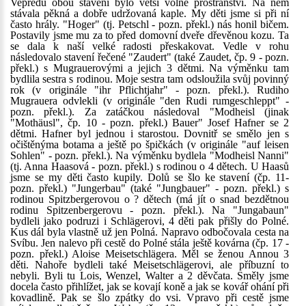
Vepředu obou stavení bylo větší volné prostranství. Na něm
stávala pěkná a dobře udržovaná kaple. My děti jsme si při ní
často hrály. "Hoger" (tj. Petschl - pozn. překl.) nás honil bičem.
Postavily jsme mu za to před domovní dveře dřevěnou kozu. Ta
se dala k naší velké radosti přeskakovat. Vedle v rohu
následovalo stavení řečené "Zaudert" (také Zaudet, čp. 9 - pozn.
překl.) s Mugrauerovými a jejich 3 dětmi. Na výměnku tam
bydlila sestra s rodinou. Moje sestra tam odsloužila svůj povinný
rok (v originále "ihr Pflichtjahr" - pozn. překl.). Rudiho
Mugrauera odvlekli (v originále "den Rudi rumgeschleppt" -
pozn. překl.). Za zatáčkou následoval "Modheisl (jinak
"Mothäusl", čp. 10 - pozn. překl.) Bauer" Josef Hafner se 2
dětmi. Hafner byl jednou i starostou. Dovnitř se smělo jen s
očištěnýma botama a ještě po špičkách (v originále "auf leisen
Sohlen" - pozn. překl.). Na výměnku bydlela "Modheisl Nanni"
(tj. Anna Haasová - pozn. překl.) s rodinou o 4 dětech. U Haasů
jsme se my děti často kupily. Dolů se šlo ke stavení (čp. 11-
pozn. překl.) "Jungerbau" (také "Jungbauer" - pozn. překl.) s
rodinou Spitzbergerovou o ? dětech (má jít o snad bezdětnou
rodinu Spitzenbergerovu - pozn. překl.). Na "Jungabaun"
bydleli jako podruzi i Schlägerovi, 4 děti pak přišly do Polné.
Kus dál byla vlastně už jen Polná. Napravo odbočovala cesta na
Svíbu. Jen nalevo při cestě do Polné stála ještě kovárna (čp. 17 -
pozn. překl.) Aloise Meisetschlägera. Měl se ženou Annou 3
děti. Nahoře bydleli také Meisetschlägerovi, ale příbuzní to
nebyli. Byli tu Lois, Wenzel, Walter a 2 děvčata. Směly jsme
docela často přihlížet, jak se kovají koně a jak se kovář ohání při
kovadlině. Pak se šlo zpátky do vsi. Vpravo při cestě jsme