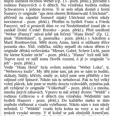
míjely usedlost řečenou Weber (čp. 13 - pozn. překl.), původně s
rodinou Panyových o 6 dětech. Na výměnku bydlela rodina
Schwarzova s jednou dcerou. Ti se sem nějak dostali z horní
Šumavy (v originále "aus dem oberen Böhmerwald /Ulrichstal/",
přičemž na západní Šumavě nijaký Ulrichstal ovšem nikdy
neexistoval - pozn. překl.). Předtím tu bydleli Franz a Frieda
Panyovi, než si postavili dům ve vsi Neuböhmdorf (snad jde o
zaniklé Dolní /České/ Brzotice - pozn. překl.). Před usedlostí
"Weber (Panny)" stával ještě tak řečený "Hiata Heisl" (čp. 12,
jinak "Hirterhäusl", tj. pastouška - pozn. překl.) s Adolfem a
Marií Rembsovými. Měli dceru Annu, která si nůžkami těžce
poranila oko. Nůž, vidlička, nůžky nepatří do rukou dětem (v
originále dětská veršovánka "Messer, Gabel, Schere Licht, passt
für kleine Kinder nicht" - pozn. překl.). "Hiatas" byli milí lidé.
Teprve nyní ve stáří tomu člověk rozumí, ó jé (v originále "o
jeh" - pozn. překl.).
Vedle "Hiata Heisl" byla ovšem zejména "Weber Loka", tj.
"Weberova louže". My děti jsme tam, jak jen se nám to hodilo,
skákaly, řádily, křičely, smály se, když jsme sem přiběhly z her
odjinud celé špinavé. Nikdo nás tu nehuboval. Pak tu byl velký
volný plácek, kde jsme se mohly dosyta vydovádět, zejména pak
při vybíjené (v originále "Völkerball" - pozn. překl.) a mnoha,
mnoha jiných zábavách. Vpravo tu stál selský dvorec "Widdi" s
rodinou Grillovou o 4 dětech (na výměnku /Widistübl/ tam
bydleli Haasovi - pozn. překl.). Do každého statku se dalo
zepředu vběhnout a vzadu vyběhnout. Nikdo nám v tom nikdy
nebránil. U "Widdiů" vzadu byla kolna na vozy a za ní už
tenkrát vysoké stromy. V té kolně se pak uhnízdili Američani.