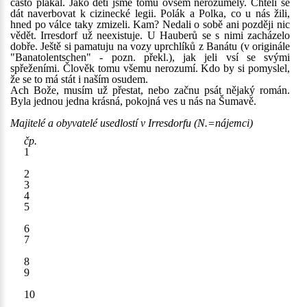
často plakal. Jako děti jsme tomu ovšem nerozuměly. Chtěli se
dát naverbovat k cizinecké legii. Polák a Polka, co u nás žili,
hned po válce taky zmizeli. Kam? Nedali o sobě ani později nic
vědět. Irresdorf už neexistuje. U Hauberů se s nimi zacházelo
dobře. Ještě si pamatuju na vozy uprchlíků z Banátu (v originále
"Banatolentschen" - pozn. překl.), jak jeli vsí se svými
spřeženími. Člověk tomu všemu nerozumí. Kdo by si pomyslel,
že se to má stát i naším osudem.
Ach Bože, musím už přestat, nebo začnu psát nějaký román.
Byla jednou jedna krásná, pokojná ves u nás na Šumavě.
Majitelé a obyvatelé usedlostí v Irresdorfu (N.=nájemci)
čp.
1
2
3
4
5
6
7
8
9
10