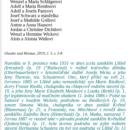
Wenzel a Maria Schlägerovi
Adolf a Maria Rembsovi
Adolf a Josefa Panyovi
Josef Schwarz a manželka
Josef a Mathilde Grillovi
Anton a Anna Haasovi
Jordan a Christine Dichtlovi
Wenzl a Hermine Wickovi
Alois a Aloisia Widiovi
Glaube und Heimat, 2019, č. 3, s. 5-8
Narodila se 9. prosince roku 1931 ve dnes zcela zaniklém Lštíně
(Irresdorf) čp. 19 ("Rialwenzl) v rodině traťového dělníka
(Oberbauarbeiter) v železničářské službě Josefa Wicka a jeho
ženy Theresie, roz. Schusterové. Otec, který přišel na svět 21.
července 1885 ve Lštíně jako nemanželský syn Marie Riedlové,
dcery Franze Riedla, chalupníka na chlapcově rodném stavení čp.
19, a jeho ženy Marie Elisabeth Motzkové z Loutky (Reith) čp. 1,
byl legitimizován až matčiným sňatkem 11. ledna 1886 v Polné na
Šumavě s Josefem Wickem, podruhem na Riedlových čp. 19,
synem Simona Wicka, chalupníka ve dnes zaniklé Květné
(Blumenau) čp. 25, a Franzisky, roz. Mischkové z rovněž dnes
zaniklého Zadního Boru (Hinterhaid) čp. 14. Matka, narozená 7.
června 1887 ve vlastně také v původní podobě zaniklém Květušíně
(Quitosching) čp. 11, byla dcerou podruha na jejím rodném
stavení Hermanna Schustera (to byl syn podruha ve Lštíně čp. 13