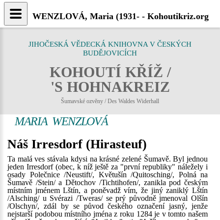
WENZLOVÁ, Maria (1931- - Kohoutikriz.org
JIHOČESKÁ VĚDECKÁ KNIHOVNA V ČESKÝCH
BUDĚJOVICÍCH
KOHOUTÍ KŘÍŽ /
'S HOHNAKREIZ
Šumavské ozvěny / Des Waldes Widerhall
MARIA WENZLOVÁ
Náš Irresdorf (Hirasteuf)
Ta malá ves stávala kdysi na krásné zelené Šumavě. Byl jednou
jeden Irresdorf (obec, k níž ještě za "první republiky" náležely i
osady Polečnice /Neustift/, Květušín /Quitosching/, Polná na
Šumavě /Stein/ a Dětochov /Tichtihofen/, zanikla pod českým
místním jménem Lštín, a poněvadž vím, že jiný zaniklý Lštín
/Alsching/ u Svérazi /Tweras/ se prý původně jmenoval Olšín
/Olschyn/, zdál by se původ českého označení jasný, jenže
nejstarší podobou místního jména z roku 1284 je v tomto našem