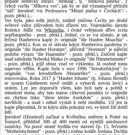
případě německy znějící "Juriklag", tj. "Juříkova paseka", z
čehož vzešla "Jiříkova ves", jak by se dal významově přeložit
"náš" Irresdorf /viz Profousova "Místní jména v Čechách"/ -
pozn. překl.)...
Ves byla, jako tolik jiných, totálně zničena Čechy po druhé
světové válce (důvodem bylo zřízení tzv. Vojenského újezdu
Boletice /blíže viz
Wikipedia
, i české veřejnosti dříve zcela
nepřístupného - pozn. překl.). Jediné, co ze vsi zůstalo, je tak
řečená Hauberova kaple (v originále "die Hauber Moachta" -
pozn. překl.). Kus za ní stávala kdysi Hauberova pazderna (v
originále "die Hauber Horstum", přičemž "Horstum" je nářeční
podoba výrazu "die Haarstube" - pozn. překl.). Zničení kaple
snad zabránila Nebeská Matka (v originále "die Himmelsmutter"
- pozn. překl.), jejíž obraz visel ve výklenku. Já osobně tomu
napevno věřím. Kaple byla v roce 1996 "Irresdorfskými" (v
originále "von Irresdörflern /Hirastefler/" - pozn. překl.)
renovována. Roku 2017 ji "Hauber Johann" (tj. Johann Berndl)
se synem Güntherem nově omítli a vybavili novou lavicí a
stolem. Lze jen doporučit všem, kdo byli tady a poblíž v
minulosti doma, aby tuto malou církevní památku (v originále
asi chybou tisku "diese kleine Anekdote" - pozn. překl.)
navštívili - a snad i odtud vyslali k nebi modlitbu. Už jen ta
kaple připomíná, že tu kdysi stála pokojná ves, ve které žili dobří
lidé.
Irresdorf (Hirasteuf) začínal u Květušína směrem k Polné na
Šumavě, přibližně 300 až 400 metrů od nynější autobusové
zastávky. Na pravé straně bydlila (ve stavení čp. 15, řečeném
"Motheislschmied" - pozn. překl.) rodina koláře Jordana Dichtla