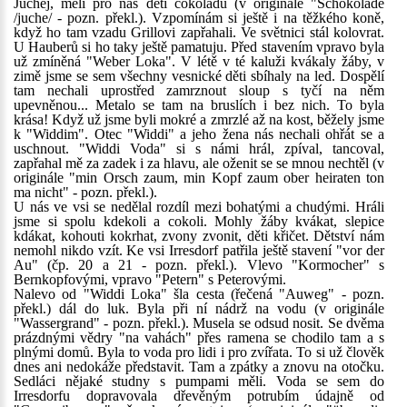
Juchej, měli pro nás děti čokoládu (v originále "Schokolade
/juche/ - pozn. překl.). Vzpomínám si ještě i na těžkého koně,
když ho tam vzadu Grillovi zapřahali. Ve světnici stál kolovrat.
U Hauberů si ho taky ještě pamatuju. Před stavením vpravo byla
už zmíněná "Weber Loka". V létě v té kaluži kvákaly žáby, v
zimě jsme se sem všechny vesnické děti sbíhaly na led. Dospělí
tam nechali uprostřed zamrznout sloup s tyčí na něm
upevněnou... Metalo se tam na bruslích i bez nich. To byla
krása! Když už jsme byli mokré a zmrzlé až na kost, běžely jsme
k "Widdim". Otec "Widdi" a jeho žena nás nechali ohřát se a
uschnout. "Widdi Voda" si s námi hrál, zpíval, tancoval,
zapřahal mě za zadek i za hlavu, ale oženit se se mnou nechtěl (v
originále "min Orsch zaum, min Kopf zaum ober heiraten ton
ma nicht" - pozn. překl.).
U nás ve vsi se nedělal rozdíl mezi bohatými a chudými. Hráli
jsme si spolu kdekoli a cokoli. Mohly žáby kvákat, slepice
kdákat, kohouti kokrhat, zvony zvonit, děti křičet. Dětství nám
nemohl nikdo vzít. Ke vsi Irresdorf patřila ještě stavení "vor der
Au" (čp. 20 a 21 - pozn. překl.). Vlevo "Kormocher" s
Bernkopfovými, vpravo "Petern" s Peterovými.
Nalevo od "Widdi Loka" šla cesta (řečená "Auweg" - pozn.
překl.) dál do luk. Byla při ní nádrž na vodu (v originále
"Wassergrand" - pozn. překl.). Musela se odsud nosit. Se dvěma
prázdnými vědry "na vahách" přes ramena se chodilo tam a s
plnými domů. Byla to voda pro lidi i pro zvířata. To si už člověk
dnes ani nedokáže představit. Tam a zpátky a znovu na otočku.
Sedláci nějaké studny s pumpami měli. Voda se sem do
Irresdorfu dopravovala dřevěným potrubím údajně od