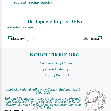
zobrazit všechny přílohy
Dostupné zdroje v JVK:
autoritní záznam
obrazová příloha
další strana
KOHOUTIKRIZ.ORG
[ Úvod / Novinky ]
[ Studie ]
[ Obsah ]
[ Mapy ]
[ Najít ]
[ Kontakt ]
Jihočeská vědecká knihovna v Českých Budějovicích ©
2001-2026
Kohoutí kříž, autor koncepce projektu, studie a překladů
Jan Mareš, české texty a rešerše Jan Mareš a Ivo Kareš,
elektronická verze Ivo Kareš, návrh responzivního webu
Jiří Nechvátal.