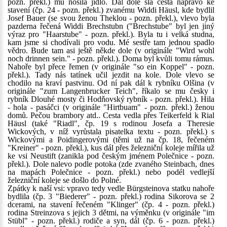
pozn. překl.) mu nosila jídlo. Dál dole šla cesta napravo ke
stavení (čp. 24 - pozn. překl.) zvanému Widdi Häusl, kde bydlil
Josef Bauer (se svou ženou Theklou - pozn. překl.), vlevo byla
pazderna řečená Widdi Brechstubn ("Brechstube" byl jen jiný
výraz pro "Haarstube" - pozn. překl.). Byla tu i velká studna,
kam jsme si chodívali pro vodu. Mé sestře tam jednou spadlo
vědro. Bude tam asi ještě někde dole (v originále "Wird wohl
noch drinnen sein." - pozn. překl.). Doma byl kvůli tomu rámus.
Nahoře byl přece řemen (v originále "so ein Koppel" - pozn.
překl.). Tady nás tatínek učil jezdit na kole. Dole vlevo se
chodilo na kraví pastvinu. Od ní pak dál k rybníku Olšina (v
originále "zum Langenbrucker Teich", říkalo se mu česky i
rybník Dlouhé mosty či Hodňovský rybník - pozn. překl.). Hila
- hola - pasáčci (v originále "Hirtbuam" - pozn. překl.) ženou
domů. Pečou brambory atd.. Cesta vedla přes Teikerfeld k Rial
Häusl (také "Riadl", čp. 19 s rodinou Josefa a Theresie
Wickových, v níž vyrůstala pisatelka textu - pozn. překl.) s
Wickovými a Poidingerovými (těmi už na čp. 18, řečeném
"Kreiner" - pozn. překl.), kus dál přes železniční koleje mířila už
ke vsi Neustift (zanikla pod českým jménem Polečnice - pozn.
překl.). Dole nalevo podle potoka (zde zvaného Steinbach, dnes
na mapách Polečnice - pozn. překl.) nebo podél vedlejší
železniční koleje se došlo do Polné.
Zpátky k naší vsi: vpravo tedy vedle Bürgsteinova statku nahoře
bydlila (čp. 3 "Biederer" - pozn. překl.) rodina Sikorova se 2
dcerami, na stavení řečeném "Klinger" (čp. 4 - pozn. překl.)
rodina Streinzova s jejich 3 dětmi, na výměnku (v originále "im
Stübl" - pozn. překl.) rodiče a syn, dál (čp. 6 - pozn. překl.)