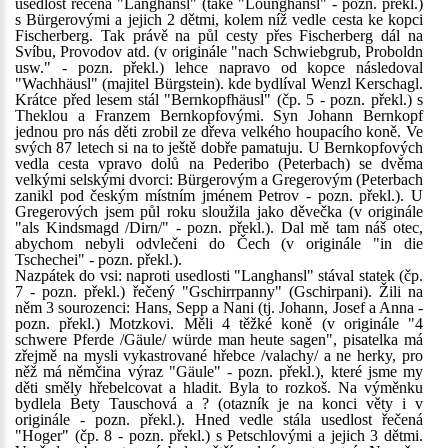
usedlost řečená "Langhansl" (také "Lounghansl" - pozn. překl.)
s Bürgerovými a jejich 2 dětmi, kolem níž vedle cesta ke kopci
Fischerberg. Tak právě na půl cesty přes Fischerberg dál na
Svíbu, Provodov atd. (v originále "nach Schwiebgrub, Proboldn
usw." - pozn. překl.) lehce napravo od kopce následoval
"Wachhäusl" (majitel Bürgstein). kde bydlíval Wenzl Kerschagl.
Krátce před lesem stál "Bernkopfhäusl" (čp. 5 - pozn. překl.) s
Theklou a Franzem Bernkopfovými. Syn Johann Bernkopf
jednou pro nás děti zrobil ze dřeva velkého houpacího koně. Ve
svých 87 letech si na to ještě dobře pamatuju. U Bernkopfových
vedla cesta vpravo dolů na Pederibo (Peterbach) se dvěma
velkými selskými dvorci: Bürgerovým a Gregerovým (Peterbach
zanikl pod českým místním jménem Petrov - pozn. překl.). U
Gregerových jsem půl roku sloužila jako děvečka (v originále
"als Kindsmagd /Dirn/" - pozn. překl.). Dal mě tam náš otec,
abychom nebyli odvlečeni do Čech (v originále "in die
Tschechei" - pozn. překl.).
Nazpátek do vsi: naproti usedlosti "Langhansl" stával statek (čp.
7 - pozn. překl.) řečený "Gschirrpanny" (Gschirpani). Žili na
něm 3 sourozenci: Hans, Sepp a Nani (tj. Johann, Josef a Anna -
pozn. překl.) Motzkovi. Měli 4 těžké koně (v originále "4
schwere Pferde /Gäule/ würde man heute sagen", pisatelka má
zřejmě na mysli vykastrované hřebce /valachy/ a ne herky, pro
něž má němčina výraz "Gäule" - pozn. překl.), které jsme my
děti směly hřebelcovat a hladit. Byla to rozkoš. Na výměnku
bydlela Bety Tauschová a ? (otazník je na konci věty i v
originále - pozn. překl.). Hned vedle stála usedlost řečená
"Hoger" (čp. 8 - pozn. překl.) s Petschlovými a jejich 3 dětmi.