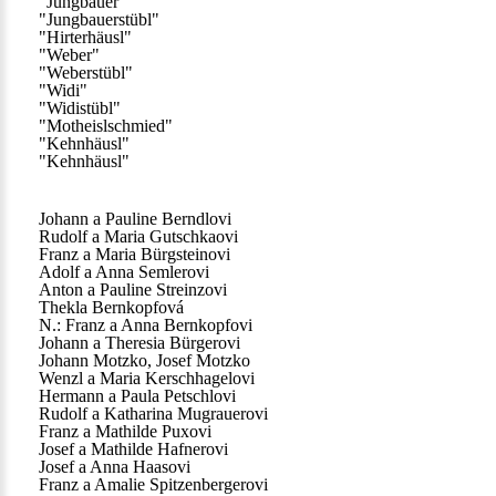
"Jungbauer"
"Jungbauerstübl"
"Hirterhäusl"
"Weber"
"Weberstübl"
"Widi"
"Widistübl"
"Motheislschmied"
"Kehnhäusl"
"Kehnhäusl"
Johann a Pauline Berndlovi
Rudolf a Maria Gutschkaovi
Franz a Maria Bürgsteinovi
Adolf a Anna Semlerovi
Anton a Pauline Streinzovi
Thekla Bernkopfová
N.: Franz a Anna Bernkopfovi
Johann a Theresia Bürgerovi
Johann Motzko, Josef Motzko
Wenzl a Maria Kerschhagelovi
Hermann a Paula Petschlovi
Rudolf a Katharina Mugrauerovi
Franz a Mathilde Puxovi
Josef a Mathilde Hafnerovi
Josef a Anna Haasovi
Franz a Amalie Spitzenbergerovi