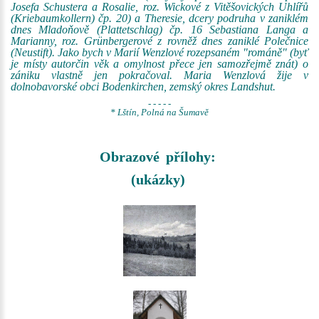
Josefa Schustera a Rosalie, roz. Wickové z Vitěšovických Uhlířů
(Kriebaumkollern) čp. 20) a Theresie, dcery podruha v zaniklém
dnes Mladoňově (Plattetschlag) čp. 16 Sebastiana Langa a
Marianny, roz. Grünbergerové z rovněž dnes zaniklé Polečnice
(Neustift). Jako bych v Marií Wenzlové rozepsaném "románě" (byť
je místy autorčin věk a omylnost přece jen samozřejmě znát) o
zániku vlastně jen pokračoval. Maria Wenzlová žije v
dolnobavorské obci Bodenkirchen, zemský okres Landshut.
- - - - -
* Lštín, Polná na Šumavě
Obrazové přílohy:
(ukázky)