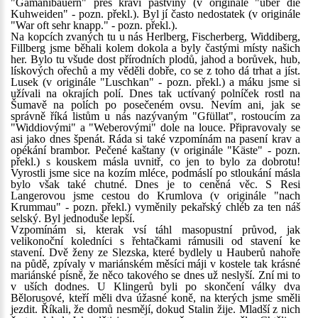
"Gamanibauern" přes kraví pastviny (v originále "über die
Kuhweiden" - pozn. překl.). Byl jí často nedostatek (v originále
"War oft sehr knapp." - pozn. překl.).
Na kopcích zvaných tu u nás Herlberg, Fischerberg, Widdiberg,
Fillberg jsme běhali kolem dokola a byly častými místy našich
her. Bylo tu všude dost přírodních plodů, jahod a borůvek, hub,
lískových ořechů a my věděli dobře, co se z toho dá trhat a jíst.
Lusek (v originále "Luschkan" - pozn. překl.) a máku jsme si
užívali na okrajích polí. Dnes tak uctívaný polníček rostl na
Šumavě na polích po posečeném ovsu. Nevím ani, jak se
správně říká listům u nás nazývaným "Gfüllat", rostoucím za
"Widdiovými" a "Weberovými" dole na louce. Připravovaly se
asi jako dnes špenát. Ráda si také vzpomínám na pasení krav a
opékání brambor. Pečené kaštany (v originále "Käste" - pozn.
překl.) s kouskem másla uvnitř, co jen to bylo za dobrotu!
Vyrostli jsme sice na kozím mléce, podmáslí po stloukání másla
bylo však také chutné. Dnes je to ceněná věc. S Resi
Langerovou jsme cestou do Krumlova (v originále "nach
Krummau" - pozn. překl.) vyměnily pekařský chléb za ten náš
selský. Byl jednoduše lepší.
Vzpomínám si, kterak vsí táhl masopustní průvod, jak
velikonoční koledníci s řehtačkami rámusili od stavení ke
stavení. Dvě ženy ze Slezska, které bydlely u Hauberů nahoře
na půdě, zpívaly v mariánském měsíci máji v kostele tak krásné
mariánské písně, že něco takového se dnes už neslyší. Zní mi to
v uších dodnes. U Klingerů byli po skončení války dva
Bělorusové, kteří měli dva úžasné koně, na kterých jsme směli
jezdit. Říkali, že domů nesmějí, dokud Stalin žije. Mladší z nich