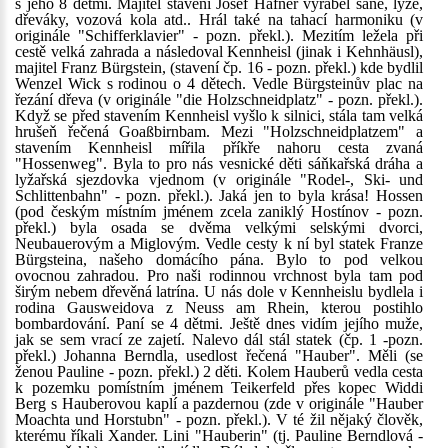
s jeho 8 dětmi. Majitel stavení Josef Hafner vyráběl sáně, lyže,
dřeváky, vozová kola atd.. Hrál také na tahací harmoniku (v
originále "Schifferklavier" - pozn. překl.). Mezitím ležela při
cestě velká zahrada a následoval Kennheisl (jinak i Kehnhäusl),
majitel Franz Bürgstein, (stavení čp. 16 - pozn. překl.) kde bydlil
Wenzel Wick s rodinou o 4 dětech. Vedle Bürgsteinův plac na
řezání dřeva (v originále "die Holzschneidplatz" - pozn. překl.).
Když se před stavením Kennheisl vyšlo k silnici, stála tam velká
hrušeň řečená Goaßbirnbam. Mezi "Holzschneidplatzem" a
stavením Kennheisl mířila příkře nahoru cesta zvaná
"Hossenweg". Byla to pro nás vesnické děti sáňkařská dráha a
lyžařská sjezdovka vjednom (v originále "Rodel-, Ski- und
Schlittenbahn" - pozn. překl.). Jaká jen to byla krása! Hossen
(pod českým místním jménem zcela zaniklý Hostínov - pozn.
překl.) byla osada se dvěma velkými selskými dvorci,
Neubauerovým a Miglovým. Vedle cesty k ní byl statek Franze
Bürgsteina, našeho domácího pána. Bylo to pod velkou
ovocnou zahradou. Pro naši rodinnou vrchnost byla tam pod
širým nebem dřevěná latrína. U nás dole v Kennheislu bydlela i
rodina Gausweidova z Neuss am Rhein, kterou postihlo
bombardování. Paní se 4 dětmi. Ještě dnes vidím jejího muže,
jak se sem vrací ze zajetí. Nalevo dál stál statek (čp. 1 -pozn.
překl.) Johanna Berndla, usedlost řečená "Hauber". Měli (se
ženou Pauline - pozn. překl.) 2 děti. Kolem Hauberů vedla cesta
k pozemku pomístním jménem Teikerfeld přes kopec Widdi
Berg s Hauberovou kaplí a pazdernou (zde v originále "Hauber
Moachta und Horstubn" - pozn. překl.). V té žil nějaký člověk,
kterému říkali Xander. Lini "Hauberin" (tj. Pauline Berndlová -