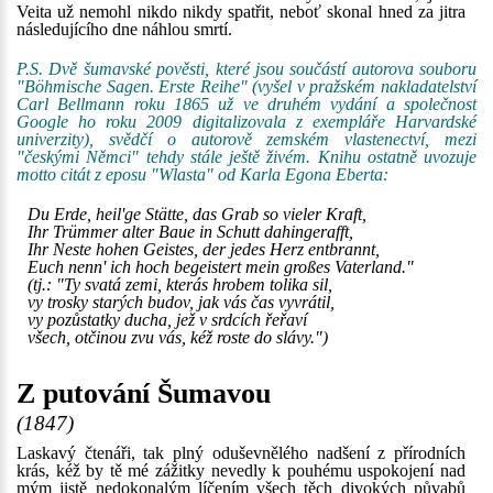
Veita už nemohl nikdo nikdy spatřit, neboť skonal hned za jitra
následujícího dne náhlou smrtí.
P.S. Dvě šumavské pověsti, které jsou součástí autorova souboru
"Böhmische Sagen. Erste Reihe" (vyšel v pražském nakladatelství
Carl Bellmann roku 1865 už ve druhém vydání a společnost
Google ho roku 2009 digitalizovala z exempláře Harvardské
univerzity), svědčí o autorově zemském vlastenectví, mezi
"českými Němci" tehdy stále ještě živém. Knihu ostatně uvozuje
motto citát z eposu "Wlasta" od Karla Egona Eberta:
Du Erde, heil'ge Stätte, das Grab so vieler Kraft,
Ihr Trümmer alter Baue in Schutt dahingerafft,
Ihr Neste hohen Geistes, der jedes Herz entbrannt,
Euch nenn' ich hoch begeistert mein großes Vaterland."
(tj.: "Ty svatá zemi, kterás hrobem tolika sil,
vy trosky starých budov, jak vás čas vyvrátil,
vy pozůstatky ducha, jež v srdcích řeřaví
všech, otčinou zvu vás, kéž roste do slávy.")
Z putování Šumavou
(1847)
Laskavý čtenáři, tak plný oduševnělého nadšení z přírodních
krás, kéž by tě mé zážitky nevedly k pouhému uspokojení nad
mým jistě nedokonalým líčením všech těch divokých půvabů