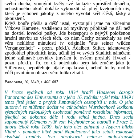
svého ducha, vonnými květy své fantazie vprostřed drsného,
nehostinného okolí dokáže vykouzlit ráj plný kvetoucích niv,
který je schopen jakoby z ničeho vyvolat svět štěstí, lásky a
okouzlení.
Když bouře přešla a déšť ustal, vystoupili jsme na zříceninu
Vítkova Kamene, vzdálenou od myslivny přibližně ne dál než
na dostřel lovecké pušky. Jde bezesporu o nejvýš položenou
hradní stavbu ze všech těch, co nám Čechy zanechaly ze své
věru neklidné minulosti (v originále "aus seiner wilden
Vergangenheit" - pozn. překl.).
Adalbert Stifter
, talentovaný
zpodobitel přírodních krás, učinil jej ve svých Studiích námětem
jedné zajímavé povídky (myšlen je ovšem proslulý Hvozd -
pozn. překl.). To, co už pojednalo pero tak zručné jako je
Stifterovo, nepotřebuje nijaké opakování, neboť to by mohlo
vůči prvotnímu obrazu věru toliko ztratit.
Panorama, 16, 1849, s. 406-407
V Praze vydávali od roku 1834 bratří Haaseovi časopis
Panorama des Universums a v jeho 16. ročníku vyšel roku 1849 i
tento jistě jeden z prvých šumavských cestopisů u nás. O jeho
autorovi se můžeme dočíst ve ctihodném Wurzbachově lexikonu
význačných rakouských osobností poměrně rozsáhlou informaci,
týkající se dokonce dále i rodu téhož jména. Dnes zcela
zapomenutý Klemens rytíř von Weyhrother se narodil v Praze 1.
února téhož roku 1809, kdy jeho otec zahynul u Aspern blízko
Vídně v památné bitvě proti Napoleonovi jako setník rakouské
císařské armády. Syn absolvoval nejprve malostranské