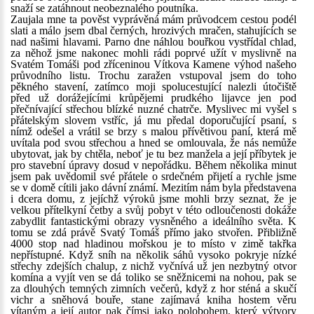
snaží se zatáhnout neobeznalého poutníka.
Zaujala mne ta pověst vyprávěná mám průvodcem cestou podél
slati a málo jsem dbal černých, hrozivých mračen, stahujících se
nad našimi hlavami. Parno dne náhlou bouřkou vystřídal chlad,
za něhož jsme nakonec mohli rádi poprvé užít v myslivně na
Svatém Tomáši pod zříceninou Vítkova Kamene výhod našeho
průvodního listu. Trochu zaražen vstupoval jsem do toho
pěkného stavení, zatímco moji spolucestující nalezli útočiště
před už dorážejícími krůpějemi prudkého lijavce jen pod
přečnívající střechou blízké nuzné chatrče. Myslivec mi vyšel s
přátelským slovem vstříc, já mu předal doporučující psaní, s
nímž odešel a vrátil se brzy s malou přívětivou paní, která mě
uvítala pod svou střechou a hned se omlouvala, že nás nemůže
ubytovat, jak by chtěla, neboť je tu bez manžela a její příbytek je
pro stavební úpravy dosud v nepořádku. Během několika minut
jsem pak uvědomil své přátele o srdečném přijetí a rychle jsme
se v domě cítili jako dávní známí. Mezitím nám byla představena
i dcera domu, z jejíchž výroků jsme mohli brzy seznat, že je
velkou přítelkyní četby a svůj pobyt v této odloučenosti dokáže
zabydlit fantastickými obrazy vysněného a ideálního světa. K
tomu se zdá právě Svatý Tomáš přímo jako stvořen. Přibližně
4000 stop nad hladinou mořskou je to místo v zimě takřka
nepřístupné. Když sníh na několik sáhů vysoko pokryje nízké
střechy zdejších chalup, z nichž vyčnívá už jen nezbytný otvor
komína a vyjít ven se dá toliko se sněžnicemi na nohou, pak se
za dlouhých temných zimních večerů, když z hor sténá a skučí
vichr a sněhová bouře, stane zajímavá kniha hostem věru
vítaným a její autor pak čímsi jako polobohem, který výtvory