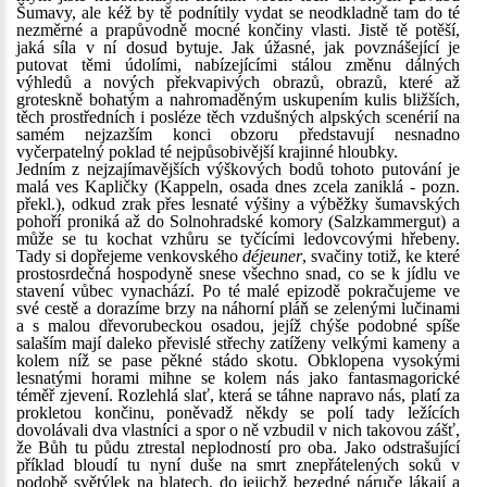
Šumavy, ale kéž by tě podnítily vydat se neodkladně tam do té
nezměrné a prapůvodně mocné končiny vlasti. Jistě tě potěší,
jaká síla v ní dosud bytuje. Jak úžasné, jak povznášející je
putovat těmi údolími, nabízejícími stálou změnu dálných
výhledů a nových překvapivých obrazů, obrazů, které až
groteskně bohatým a nahromaděným uskupením kulis bližších,
těch prostředních i posléze těch vzdušných alpských scenérií na
samém nejzazším konci obzoru představují nesnadno
vyčerpatelný poklad té nejpůsobivější krajinné hloubky.
Jedním z nejzajímavějších výškových bodů tohoto putování je
malá ves Kapličky (Kappeln, osada dnes zcela zaniklá - pozn.
překl.), odkud zrak přes lesnaté výšiny a výběžky šumavských
pohoří proniká až do Solnohradské komory (Salzkammergut) a
může se tu kochat vzhůru se tyčícími ledovcovými hřebeny.
Tady si dopřejeme venkovského
déjeuner
, svačiny totiž, ke které
prostosrdečná hospodyně snese všechno snad, co se k jídlu ve
stavení vůbec vynachází. Po té malé epizodě pokračujeme ve
své cestě a dorazíme brzy na náhorní pláň se zelenými lučinami
a s malou dřevorubeckou osadou, jejíž chýše podobné spíše
salaším mají daleko převislé střechy zatíženy velkými kameny a
kolem níž se pase pěkné stádo skotu. Obklopena vysokými
lesnatými horami mihne se kolem nás jako fantasmagorické
téměř zjevení. Rozlehlá slať, která se táhne napravo nás, platí za
prokletou končinu, poněvadž někdy se polí tady ležících
dovolávali dva vlastníci a spor o ně vzbudil v nich takovou zášť,
že Bůh tu půdu ztrestal neplodností pro oba. Jako odstrašující
příklad bloudí tu nyní duše na smrt znepřátelených soků v
podobě světýlek na blatech, do jejichž bezedné náruče lákají a