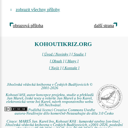
zobrazit všechny přílohy
obrazová příloha
další strana
KOHOUTIKRIZ.ORG
[ Úvod / Novinky ]
[ Studie ]
[ Obsah ]
[ Mapy ]
[ Najít ]
[ Kontakt ]
Jihočeská vědecká knihovna v Českých Budějovicích ©
2001-2026
Kohoutí kříž, autor koncepce projektu, studie a překladů
Jan Mareš, české texty a rešerše Jan Mareš a Ivo Kareš,
elektronická verze Ivo Kareš, návrh responzivního webu
Jiří Nechvátal.
Podléhá licenci Creative Commons Uveďte
autora-Neužívejte dílo komerčně-Nezasahujte do díla 3.0 Česko
Citace: MAREŠ Jan. Kareš Ivo. Kohoutí Kříž : šumavské ozvěny [on-line] .
Jihočeská vědecká knihovna v Českých Budějovicích, c2001-2026, poslední