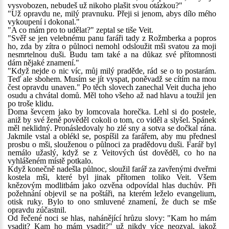
vysvobozen, nebudeš už nikoho plašit svou otázkou?"
"Už opravdu ne, milý pravnuku. Přeji si jenom, abys dílo mého
vykoupení i dokonal."
"A co mám pro to udělat?" zeptal se tiše Veit.
"Svěř se jen velebnému panu faráři tady z Rožmberka a popros
ho, zda by zítra o půlnoci nemohl odsloužit mši svatou za moji
nesmrtelnou duši. Budu tam také a na důkaz své přítomnosti
dám nějaké znamení."
"Když nejde o nic víc, můj milý praděde, rád se o to postarám.
Teď ale sbohem. Musím se jít vyspat, poněvadž se cítím na mou
čest opravdu unaven." Po těch slovech zanechal Veit ducha jeho
osudu a chvátal domů. Měl toho všeho až nad hlavu a toužil jen
po troše klidu.
Doma ševcem jako by lomcovala horečka. Lehl si do postele,
aniž by své ženě pověděl cokoli o tom, co viděl a slyšel. Spánek
měl neklidný. Pronásledovaly ho zlé sny a sotva se dočkal rána.
Jakmile vstal a oblékl se, pospíšil za farářem, aby mu přednesl
prosbu o mši, slouženou o půlnoci za pradědovu duši. Farář byl
nemálo užaslý, když se z Veitových úst dověděl, co ho na
vyhlášeném místě potkalo.
Když konečně nadešla půlnoc, sloužil farář za zavřenými dveřmi
kostela mši, které byl jinak přítomen toliko Veit. Všem
knězovým modlitbám jako ozvěna odpovídal hlas duchův. Při
požehnání objevil se na poštáři, na kterém leželo evangelium,
otisk ruky. Bylo to ono smluvené znamení, že duch se mše
opravdu zúčastnil.
Od řečené noci se hlas, nahánějící hrůzu slovy: "Kam ho mám
vsadit? Kam ho mám vsadit?" už nikdy více neozval, jakož