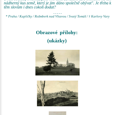
nádherný kus země, který je jim dáno společně obývat". Je třeba k
těm slovům i dnes cokoli dodat?
- - - - -
* Praha / Kapličky / Rožmberk nad Vltavou / Svatý Tomáš / † Karlovy Vary
Obrazové přílohy:
(ukázky)