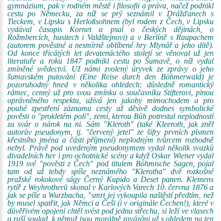
gymnázium, pak v rodném městě i filosofii a práva, načež podnikl
cestu po Německu, za níž se prý seznámil v Drážďanech s
Tieckem, v Lipsku s Herloßsohnem (byl rodem z Čech, v Lipsku
vydával časopis Kornet a psal o českých dějinách, o
Rožmbercích, husitech i Valdštejnovi) a v Berlíně s Raupachem
(autorem pověstné a nesmírně oblíbené hry Mlynář a jeho dítě).
Od konce třicátých let devatenáctého století se věnoval už jen
literatuře a roku 1847 podnikl cestu po Šumavě, o níž vydal
zmíněné svědectví. Už námi zvolený úryvek ze zprávy o jeho
šumavském putování (Eine Reise durch den Böhmerwald) je
pozoruhodný hned v několika ohledech: důsledně romantický
rámec, cenný už pro svou zmínku o současníku Stifterovi, plnou
oprávněného respektu, užívá jen jakoby mimochodem a pro
pouhé zpestření záznamu cesty až děsivě dodnes symbolické
pověsti o "prokletém poli", zemi, kterou Bůh potrestal neplodností
za svár o nárok na ni. Sám "Kleroth" (také Kleeroth, jak zněl
autorův pseudonym, tj. "červený jetel" ze šifry prvních písmen
křestního jména a části příjmení) neplodným tvůrcem rozhodně
nebyl. Právě pod uvedeným pseudonymem vydal několik svazků
divadelních her i pro ochotnické scény a když Oskar Wiener vydal
1919 své "pověsti z Čech" pod titulem Böhmische Sagen, pojal
tam od už tehdy spíše neznámého "Klerotha" dvě rozkošné
pražské rokokové ságy Černý Kupido a Deset panen. Klemens
rytíř z Weyhrotherů skonal v Karlových Varech 10. června 1876 a
jak se píše u Wurzbacha, "smrt jej vykoupila naštěstí předtím, než
by musel spatřit, jak Němci a Češi (i v originále Čechen!), které v
důvěřivém opojení chtěl svést pod jednu střechu, si leží ve vlasech
a ruší soulad, k němuž jsou morálně zavázáni už s ohledem na ten