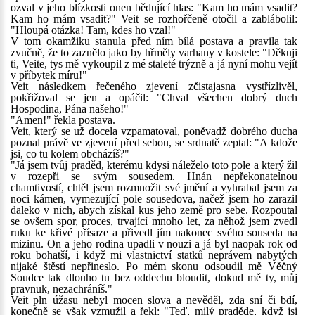
ozval v jeho blízkosti onen bědující hlas: "Kam ho mám vsadit?
Kam ho mám vsadit?" Veit se rozhořčeně otočil a zablábolil:
"Hloupá otázka! Tam, kdes ho vzal!"
V tom okamžiku stanula před ním bílá postava a pravila tak
zvučně, že to zaznělo jako by hřměly varhany v kostele: "Děkuji
ti, Veite, tys mě vykoupil z mé staleté trýzně a já nyní mohu vejít
v příbytek míru!"
Veit následkem řečeného zjevení zčistajasna vystřízlivěl,
pokřižoval se jen a opáčil: "Chval všechen dobrý duch
Hospodina, Pána našeho!"
"Amen!" řekla postava.
Veit, který se už docela vzpamatoval, poněvadž dobrého ducha
poznal právě ve zjevení před sebou, se srdnatě zeptal: "A kdože
jsi, co tu kolem obcházíš?"
"Já jsem tvůj praděd, kterému kdysi náleželo toto pole a který žil
v rozepři se svým sousedem. Hnán nepřekonatelnou
chamtivostí, chtěl jsem rozmnožit své jmění a vyhrabal jsem za
noci kámen, vymezující pole sousedova, načež jsem ho zarazil
daleko v nich, abych získal kus jeho země pro sebe. Rozpoutal
se ovšem spor, proces, trvající mnoho let, za něhož jsem zvedl
ruku ke křivé přísaze a přivedl jím nakonec svého souseda na
mizinu. On a jeho rodina upadli v nouzi a já byl naopak rok od
roku bohatší, i když mi vlastnictví statků neprávem nabytých
nijaké štěstí nepřineslo. Po mém skonu odsoudil mě Věčný
Soudce tak dlouho tu bez oddechu bloudit, dokud mě ty, můj
pravnuk, nezachráníš."
Veit pln úžasu nebyl mocen slova a nevěděl, zda sní či bdí,
konečně se však vzmužil a řekl: "Teď, milý praděde, když jsi