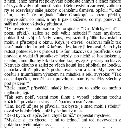
z nich, jehož horní ret pokrývalo blonďaté chmýří a jehož modré
oči vyzařovaly upřímností srdce i šelmovstvím zároveň, zatímco
rty se rozevíraly stále jakoby k lehkému úsměvu, opáčil: "Ukaž
nám, starouši (v originále "alter Graukopf" - pozn. překl.),
nejprve sám, co umíš, a my ti pak ukážeme, co my, poněvadž
stáří má přece vždycky přednost."
"Ty ovšemže, holobrádku (v originále "Du Milchgesicht" -
pozn. překl.), zajíce ze zelí vábit nebudeš!" nato myslivec,
pohladil si svůj už šedý vous, vyprázdnil půllitr bavorského
moku a přistoupil k oknu. Když je otevřel, ozařoval měsíc tak
jasně malou louku poblíž krčmy i les, který ji lemoval, že to byla
radost pohledět. Pak přiložil k ústům ukazovák a prostředník své
pravice a vydal tři pronikavé hvizdy, po nichž se hostinskému,
natahujícímu dlouhý krk do volné krajiny, zježily vlasy na hlavě.
Netrvalo dlouho a zajíci ze všech koutů lesa přibíhali na loučku,
panáčkovali či pitvorně poskakovali sem a tam. Myslivec se
obrátil s triumfálním výrazem na mladíka a řekl zvysoka: "Tak
co, chlapečku, neměl jsem pravdu, nemám ty zajíčky všechny
pod palcem?"
"Baže máte," přisvědčil mladý lovec, aby to znělo co možno
nejlhostejněji.
"Tak sem pojď, vezmi mou flintu a vypraš jednomu trochu
kožich!" povídá ten starý s uštěpačným úsměvem.
"Hm, když už jste je přivolal, tak byste je snad mohl i střelit!"
ozval se holobrádek, aniž by se hnul z místa.
"Řekl bych, chlapče, že ti chybí kuráž," nepřestal myslivec.
"Myslete si, co chcete, je mi to jedno," ani teď nevyveden z
poklidu odvětil mládenec.