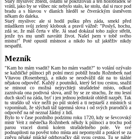
Starý myslivec zbledl, ostatní se pokřižovali a ten holobrádek se
vrátil, jako by se vůbec nic nebylo stalo, ke stolu, dal si ruce pod
bradu a s hlavou v dlaních hleděl se čtveráckým úsměvem
někam do daleka.
Starý myslivec ale si hodil pušku přes záda, smekl před
mladíkem svůj zelený klobouk a pravil vážně: "Poslyš, hochu,
zdá se, že máš čerta v těle. Já snad dokázal toho zajíce střelit,
jenže tys mu uměl navrátit život. Našel jsem v tobě svého
mistra!" Poté opustil místnost a nikdo ho už jaktěživ nikdy
nespatřil.
Mezník
"Kam ho mám vsadit? Kam ho mám vsadit?" to volání ozývalo
se každičké půlnoci při polní mezi poblíž hradu Rožmberk nad
Vltavou (Rosenberg), a nikdo se neodvážil dát na to tázání
nějakou odpověď. Každý z poutníků, který šel tou cestou, snažil
se minout co možná nejrychleji strašidelné místo, odkud
zaznívala ona podivná slova, aniž by se ze strachu, že mu lesní
duch skočí na záda, byť i jen jednou jedinkrát ohlédl nazpět. Tak
tu strašilo už více nežli po půl století a ti nejstarší z místních si
vzpomínali, že slýchali táž tajemná slova i od svých prarodičů a
odpověď na ně neznal žádný z lidí.
Bylo to v čase pozdního podzimu roku 1720, kdy se ševcovský
mistr Veit z městečka Rožmberk někdy k půlnoci a trochu pod
parou vracel domů kolem strašidelného pole. Ve své
podnapilosti na pověst toho místa ani nepomyslil a potácel se za
zpěvu nějaké pijácké odrhovačky dál svou cestou. Tu se náhle