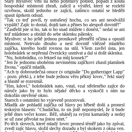
Starý myslivec vrhl na něho pohrdavý pohled, popadl z kouta
hospodské místnosti zbraň, zalícil a výstřel, který se rozlehl
ozvěnou, skolil jednoho ze zajíců, zatímco ostatní se hleděli
spasit úprkem odsud.
"Tak co teď povíš, ty ustrašený hochu, co ses ani neodvážil
vypálit? Zajíc to dostal, dojdi tam a přines ho alespoň dovnitř!"
"Zastřelil jste si ho, tak si ho snad můžete i donést," nedal se ani
teď mládenec a obrátil do sebe sklenku pálenky.
Myslivec si ho ještě jednou pronikavě přeměřil očima a opustil
místnost. Netrvalo dlouho a nesl dovnitř vítězně mladého
zajíčka, kterého hodil rovnou na stůl. Všem zavřel ústa, jen
holobrádek se nepřestal čtverácky usmívat a dal si dolít sklenku.
"Nu, holobrádku, co řekneš na můj kousek?"
"Jen že jednomu ubohému nevinnému zajíčkovi zhasil plamínek
života," opáčil mladík.
"Ach ty dobrosrdečná onuce (v originále "Du gutherziger Lapp"
- pozn. překl.), z tebe bude jednou věru pěkný lovec," řekl starý
a hlasitě se rozesmál.
"Hm, kdoví," holobrádek nato, vstal, vzal střeleného zajíce do
náruče jako by to bylo nějaké děcko a vyskočil s ním na
dokořán otevřené okno.
Staroch s ostatními ho vyjeveně pozorovali.
Mladík ale pohladil zajíčka od hlavy po hřbetě dolů a pronesl
teskným hlasem: "Chudáčku, to sis jistě nepomyslel, že ti bude
ještě dnes večer konec. Běž, uháněj za svými kamarády a nedej
se už zase přivolat na jistou smrt."
Po těch slovech, které mladý lovec pronesl téměř jako by zpíval,
zvedl zajíc hlavu, složil slechy dozadu a byl skokem z okna ven.