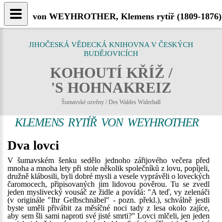
von WEYHROTHER, Klemens rytíř (1809-1876) -
JIHOČESKÁ VĚDECKÁ KNIHOVNA V ČESKÝCH
BUDĚJOVICÍCH
KOHOUTÍ KŘÍŽ /
'S HOHNAKREIZ
Šumavské ozvěny / Des Waldes Widerhall
KLEMENS RYTÍŘ VON WEYHROTHER
Dva lovci
V šumavském šenku sedělo jednoho zářijového večera před
mnoha a mnoha lety při stole několik společníků z lovu, popíjeli,
družně klábosili, byli dobré mysli a vesele vyprávěli o loveckých
čaromocech, připisovaných jim lidovou pověrou. Tu se zvedl
jeden myslivecký vousáč ze židle a povídá: "A teď, vy zelenáči
(v originále "Ihr Gelbschnäbel" - pozn. překl.), schválně jestli
byste uměli přivábit za měsíčné noci tady z lesa okolo zajíce,
aby sem šli sami naproti své jisté smrti?" Lovci mlčeli, jen jeden