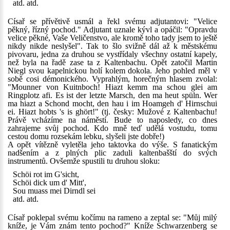
atd. atd.
Císař se přívětivě usmál a řekl svému adjutantovi: "Velice
pěkný, řízný pochod." Adjutant uznale kývl a opáčil: "Opravdu
velice pěkné, Vaše Veličenstvo, ale kromě toho tady jsem to ještě
nikdy nikde neslyšel". Tak to šlo svižně dál až k městskému
pivovaru, jedna za druhou se vystřídaly všechny ostatní kapely,
než byla na řadě zase ta z Kaltenbachu. Opět zatočil Martin
Niegl svou kapelnickou holí kolem dokola. Jeho pohled měl v
sobě cosi démonického. Vyprahlým, horečným hlasem zvolal:
"Mounner von Kuitnboch! Hiazt kemm ma schou glei am
Ringplotz afi. Es ist der letzte Marsch, den ma heut spüln. Wer
ma hiazt a Schond mocht, den hau i im Hoamgeh d' Hirnschui
ei. Hiazt hobts 's is ghört!" (tj. česky: Mužové z Kaltenbachu!
Právě vcházíme na náměstí. Bude to naposledy, co dnes
zahrajeme svůj pochod. Kdo mně teď udělá vostudu, tomu
cestou domu rozsekám lebku, slyšeli jste dobře!)
A opět vítězně vyletěla jeho taktovka do výše. S fanatickým
nadšením a z plných plic zaduli kaltenbašští do svých
instrumentů. Ovšemže spustili tu druhou sloku:
Schöi rot im G'sicht,
Schöi dick um d' Mitt',
Sou muass mei Dirndl sei
atd. atd.
Císař poklepal svému kočímu na rameno a zeptal se: "Můj milý
kníže, je Vám znám tento pochod?" Kníže Schwarzenberg se