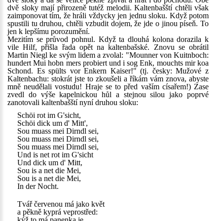
dvě sloky mají přirozeně tutéž melodii. Kaltenbašští chtěli však
zaimponovat tím, že hráli vždycky jen jednu sloku. Když potom
spustili tu druhou, chtěli vzbudit dojem, že jde o jinou píseň. To
jen k lepšímu porozumění.
Mezitím se průvod pohnul. Když ta dlouhá kolona dorazila k
vile Hilf, přišla řada opět na kaltenbašské. Znovu se obrátil
Martin Niegl ke svým lidem a zvolal: "Mounner von Kuitnboch:
hundert Mui hobn mers probiert und i sog Enk, mouchts mir koa
Schond. Es spülts vor Enkern Kaiser!" (tj. česky: Mužové z
Kaltenbachu: stokrát jste to zkoušeli a říkám vám znova, abyste
mně neudělali vostudu! Hraje se to před vaším císařem!) Zase
zvedl do výše kapelnickou hůl a stejnou silou jako poprvé
zanotovali kaltenbašští nyní druhou sloku:
Schöi rot im G'sicht,
Schöi dick um d' Mitt',
Sou muass mei Dirndl sei,
Sou muass mei Dirndl sei,
Sou muass mei Dirndl sei,
Und is net rot im G'sicht
Und dick um d' Mitt,
Sou is a net die Mei,
Sou is a net die Mei,
In der Nocht.
Tvář červenou má jako květ
a pěkně kyprá veprostřed:
kýž to má panenka je,