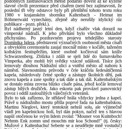
podobných zastrašovacích metod podařilo dovést až ke kýžené
slavné chvíli prezentace před císařem (není bez zajímavosti, že
poslední tři věty odstavce byly při přetištění tohoto textu roku
1980 v krajanském sborníku Kaltenbach - Heimat im
Böhmerwald vynechány, zřejmě aby nerušily idylický ráz
publikace - pozn. překl.).
Byl nádherný jasný letní den, když císařův vlak dorazil na
vimperské nádraží. K jeho přivítání bylo všechno důkladně
přichystáno. Po pozdravném projevu tehdejšího starosty
Dominika Iglera
, představení význačných osobností města císaři
a obvyklém ceremonielu zaujal mocnář místo v kočáře, taženém
koňským šestispřežím, které osobně kočíroval sám kníže
Schwarzenberg. Zblízka i zdáli se sjeli lidé do šumavského
Vimperka, aby mohli být svědky vzácné události. Tisíce jich
lemovaly dlouhou Nádražní ulici a vnitřní město až nahoru k
náměstí. Slavnostnímu průvodu v čele kráčela šedesátičlenná
kapela, následovaly četné spolky a zástupy školních dětí, pak
znovu kapela a zase spolky a tak dále a tak dál. Kaltenbašským
se dostalo místa zrovna blízko císaře pána, jehož kočár lemoval
zástup bílých družiček. Jako eskorta pak provázel panovnický
povoz i oddíl zasloužilých válečných veteránů.
Bylo to tak zařízeno, že střídavě hrála vždycky jedna z kapel.
Právě u nádražního mostu přišla poprvé řada na kaltenbašskou.
Martinu Nieglovi, který tentokrát nehrál solu, ale výjimečně
vládl jen kapelnickou holí, byl dán pokyn, načež ten s hlavou
napůl otočenou ke svým lidem zvolal: "Mouner von Kuitnboch!
Nehmts Enk zomm und mouchts mir koa Schond!" (tj. česky:
Mužové z Kaltenbachu! Seberte se a neudělejte mně vostudu!)