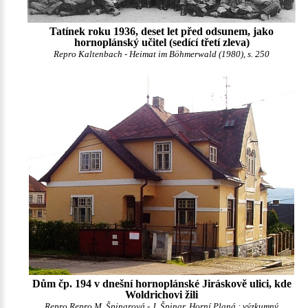
Tatínek roku 1936, deset let před odsunem, jako
hornoplánský učitel (sedící třetí zleva)
Repro Kaltenbach - Heimat im Böhmerwald (1980), s. 250
Dům čp. 194 v dnešní hornoplánské Jiráskově ulici, kde
Woldrichovi žili
Repro Repro M. Špinarová - J. Špinar, Horní Planá : výzkumný