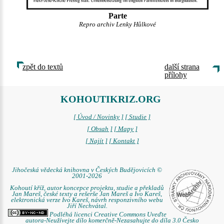
Parte
Repro archiv Lenky Hůlkové
zpět do textů
další strana
přílohy
KOHOUTIKRIZ.ORG
[ Úvod / Novinky ]
[ Studie ]
[ Obsah ]
[ Mapy ]
[ Najít ]
[ Kontakt ]
Jihočeská vědecká knihovna v Českých Budějovicích ©
2001-2026
Kohoutí kříž, autor koncepce projektu, studie a překladů
Jan Mareš, české texty a rešerše Jan Mareš a Ivo Kareš,
elektronická verze Ivo Kareš, návrh responzivního webu
Jiří Nechvátal.
Podléhá licenci Creative Commons Uveďte
autora-Neužívejte dílo komerčně-Nezasahujte do díla 3.0 Česko