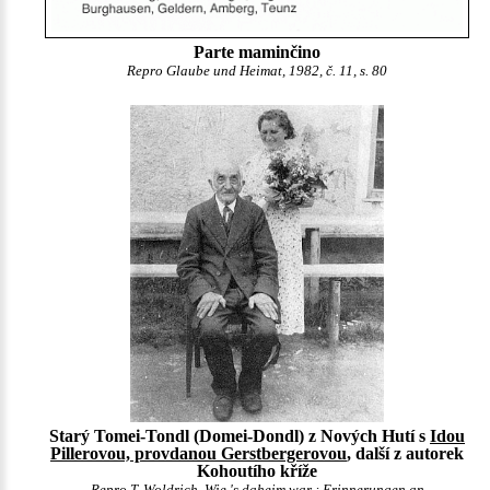
Parte maminčino
Repro Glaube und Heimat, 1982, č. 11, s. 80
Starý Tomei-Tondl (Domei-Dondl) z Nových Hutí s
Idou
Pillerovou, provdanou Gerstbergerovou
, další z autorek
Kohoutího kříže
Repro T. Woldrich, Wie 's daheim war : Erinnerungen an