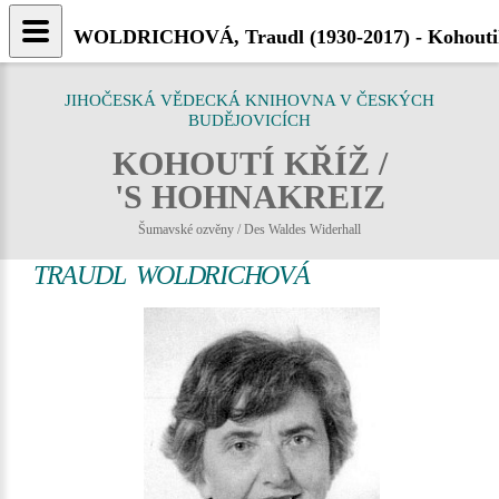
WOLDRICHOVÁ, Traudl (1930-2017) - Kohoutik
JIHOČESKÁ VĚDECKÁ KNIHOVNA V ČESKÝCH
BUDĚJOVICÍCH
KOHOUTÍ KŘÍŽ /
'S HOHNAKREIZ
Šumavské ozvěny / Des Waldes Widerhall
TRAUDL WOLDRICHOVÁ