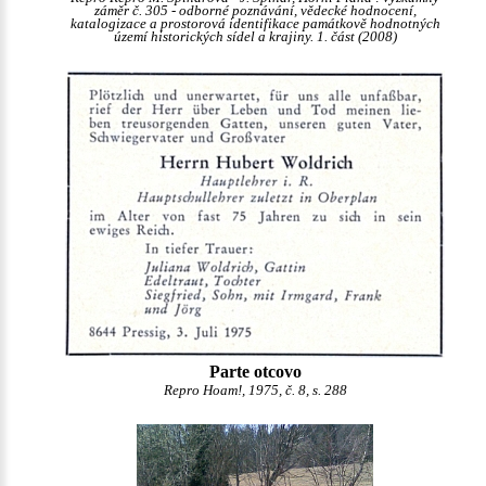
záměr č. 305 - odborné poznávání, vědecké hodnocení,
katalogizace a prostorová identifikace památkově hodnotných
území historických sídel a krajiny. 1. část (2008)
Parte otcovo
Repro Hoam!, 1975, č. 8, s. 288