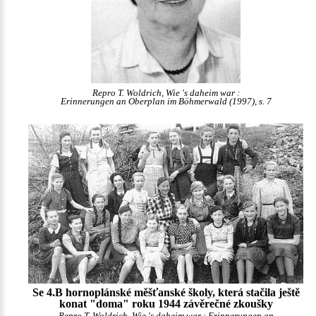
Repro T. Woldrich, Wie 's daheim war :
Erinnerungen an Oberplan im Böhmerwald (1997), s. 7
Se 4.B hornoplánské měšťanské školy, která stačila ještě
konat "doma" roku 1944 závěrečné zkoušky
Repro T. Woldrich, Wie 's daheim war : Erinnerungen an