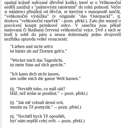
opalují krásně nařezané dřevěné kolíky, které se o Velikonoční
neděli zarážejí s "palmovými ratolestmi" do rohů polností. Večer
si mládenci přinášejí od děvčat, se kterými v masopustě tančili,
"velikonoční výslužku" (v originále "das 'Osterpackl'", tj.
doslova "velikonoční raneček" - pozn. překl.). Zato jim musejí o
posvícení koupit perníkové srdce. V ranečku jsou pěkně
malovaná či škrábaná červená velikonoční vejce. Dvě z nich se
hodí k sobě do páru a nesou dohromady jedno dvojverší
nezřídka opravdu velké vroucnosti:
"Lieben und nicht seh'n
ist härter als auf Dornen geh'n."
"Wecket mich das Tageslicht,
ist mein Sinn auf dich gericht."
"Ich kann dich nicht lassen,
uns sollte mich die ganze Welt hassen."
(tj. "Nevidět toho, co máš rád?
Hůř, než trním se prodírat." -- pozn. překl.)
(tj. "Jak mě vzbudí denní svit,
musím na Tě pomyslit." -- pozn. překl.)
(tj. "Nechtěl bych Tě opouštět,
byť nám nepřál celej svět. -- pozn. překl.)