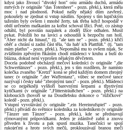
kdysi jako živoucí "divoký hon" onu armádu duchů, armádu
mrtvých (v originále "das Totenheer" - pozn. překl.), která měla
moc i nad plodností. Pokud našly nějaký dům zavřený,
pokoušely se zjednat si vstup násilím. Spojeny s tím lupičským
tažením byly ovšem i mnohé žerty, tak třeba když hospodář v
obilí určeném maškarám za kořist schoval lžíci. Poté, co zástup
odtáhl, byl povolán nazpátek a zloděj lžíce odhalen. Musil
pykat. Položili ho na lavici a odsoudili k bezpočtu ran holí.
"Aber nicht da hinauf," (tj. "ale tam ne" - pozn. překl.) křičí
oběť a chrání si zadní část těla, "da hab' ich Plattfüß." (tj. "tam
mám platfus" - pozn. překl.). Nepomáhá mu to ovšem nijak. Se
zvláštním zpěvným říkáním chodí mládenci v kruhu a buší do
blázna, dokud není vyprošen nějakým děvčetem.
Docela podobně obcházejí mečoví koledníci (v originále ",die
Schwerttänzer" - pozn. překl.), jen s tím rozdílem, že namísto
kolečka zvaného "Kretzl" koná se před každým domem zbrojný
tanec (v originále ",der Waffentanz", vůbec se mečové tance
nazývají i česky také "zbrojnými tanci" - pozn. překl.). Mládenci
se co nejpěkněji vyšňoří barevnými šerpami a třpytivými
kytičkami (v originále ",Flittersträußchen" - pozn. překl.) na
kloboucích (hovoří se na Doudlebsku dokonce o "růžičkové"
koledě - pozn. překl.).
Vstupní vyvolávání (v originále ",ein Hereinrufspiel" - pozn.
překl.) přivádí do světnice koledníka za koledníkem (v originále
"Tänzer um Tänzer" - pozn. překl.), kde se představují
rýmovanými průpovídkami. Jeden je zdánlivě zabit a znovu
přiveden k životu a pak spustí muzika. Tanečníci se spojí
rukojeťmi a hroty svých mečů, proklouzávají branou meči