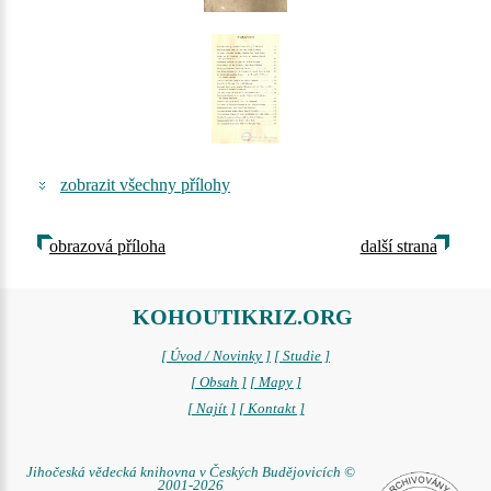
zobrazit všechny přílohy
obrazová příloha
další strana
KOHOUTIKRIZ.ORG
[ Úvod / Novinky ]
[ Studie ]
[ Obsah ]
[ Mapy ]
[ Najít ]
[ Kontakt ]
Jihočeská vědecká knihovna v Českých Budějovicích ©
2001-2026