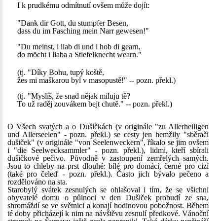
I k prudkému odmítnutí ovšem může dojít:
"Dank dir Gott, du stumpfer Besen,
dass du im Fasching mein Narr gewesen!"
"Du meinst, i liab di und i hob di gearn,
do möcht i liaba a Stiefelknecht wearn."
(tj. "Díky Bohu, tupý koště,
žes mi maškarou byl v masopustě!" -- pozn. překl.)
(tj. "Myslíš, že snad nějak miluju tě?
To už raděj zouvákem bejt chutě." -- pozn. překl.)
O Všech svatých a o Dušičkách (v originále "zu Allerheiligen
und Allerseelen" - pozn. překl.) se cesty jen hemžily "sběrači
dušiček" (v originále "von Seelenweckern", říkalo se jim ovšem
i "die Seelwecksammler" - pozn. překl.), lidmi, kteří sbírali
dušičkové pečivo. Původně v zastoupení zemřelých samých.
Jsou to chleby na prst dlouhé: bílé pro domácí, černé pro cizí
(také pro čeleď - pozn. překl.). Často jich bývalo pečeno a
rozdělováno na sta.
Starobylý svátek zesnulých se ohlašoval i tím, že se všichni
obyvatelé domu o půlnoci v den Dušiček probudí ze sna,
shromáždí se ve světnici a konají hodinovou pobožnost. Během
té doby přicházejí k nim na návštěvu zesnulí předkové. Vánoční