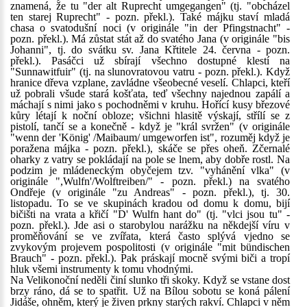
znamená, že tu "der alt Ruprecht umgegangen" (tj. "obcházel
ten starej Ruprecht" - pozn. překl.). Také májku staví mladá
chasa o svatodušní noci (v originále "in der Pfingstnacht" -
pozn. překl.). Má zůstat stát až do svatého Jana (v originále "bis
Johanni", tj. do svátku sv. Jana Křtitele 24. června - pozn.
překl.). Pasáčci už sbírají všechno dostupné klestí na
"Sunnawitfuir" (tj. na slunovratovou vatru - pozn. překl.). Když
hranice dřeva vzplane, zavládne všeobecné veselí. Chlapci, kteří
už pobrali všude stará košťata, teď všechny najednou zapálí a
máchají s nimi jako s pochodněmi v kruhu. Hořící kusy březové
kůry létají k noční obloze; všichni hlasitě výskají, střílí se z
pistolí, tančí se a konečně - když je "král svržen" (v originále
"wenn der 'König' /Maibaum/ umgeworfen ist", rozuměj když je
poražena májka - pozn. překl.), skáče se přes oheň. Zčernalé
oharky z vatry se pokládají na pole se lnem, aby dobře rostl. Na
podzim je mládeneckým obyčejem tzv. "vyhánění vlka" (v
originále ",Wulfn'/Wolftreiben/" - pozn. překl.) na svatého
Ondřeje (v originále "zu Andreas" - pozn. překl.), tj. 30.
listopadu. To se ve skupinách kradou od domu k domu, bijí
bičišti na vrata a křičí "D' Wulfn hant do" (tj. "vlci jsou tu" -
pozn. překl.). Jde asi o starobylou narážku na někdejší víru v
proměňování se ve zvířata, která často splývá vjedno se
zvykovým projevem pospolitosti (v originále "mit bündischen
Brauch" - pozn. překl.). Pak práskají mocně svými biči a tropí
hluk všemi instrumenty k tomu vhodnými.
Na Velikonoční neděli činí slunko tři skoky. Když se vstane dost
brzy ráno, dá se to spatřit. Už na Bílou sobotu se koná pálení
Jidáše, ohněm, který je živen prkny starých rakví. Chlapci v něm