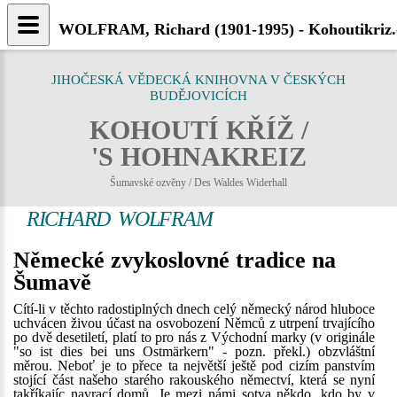
WOLFRAM, Richard (1901-1995) - Kohoutikriz.
JIHOČESKÁ VĚDECKÁ KNIHOVNA V ČESKÝCH
BUDĚJOVICÍCH
KOHOUTÍ KŘÍŽ /
'S HOHNAKREIZ
Šumavské ozvěny / Des Waldes Widerhall
RICHARD WOLFRAM
Německé zvykoslovné tradice na
Šumavě
Cítí-li v těchto radostiplných dnech celý německý národ hluboce
uchvácen živou účast na osvobození Němců z utrpení trvajícího
po dvě desetiletí, platí to pro nás z Východní marky (v originále
"so ist dies bei uns Ostmärkern" - pozn. překl.) obzvláštní
měrou. Neboť je to přece ta největší ještě pod cizím panstvím
stojící část našeho starého rakouského němectví, která se nyní
takříkajíc navrací domů. Je mezi námi sotva někdo, kdo by v