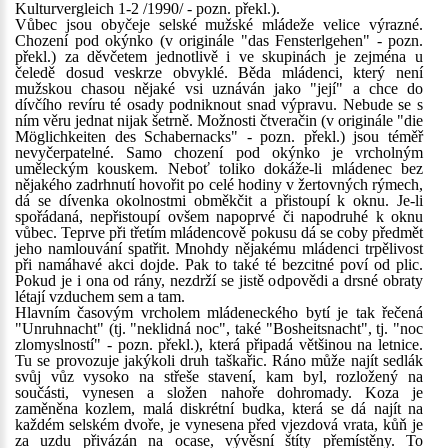
Kulturvergleich 1-2 /1990/ - pozn. překl.).
Vůbec jsou obyčeje selské mužské mládeže velice výrazné.
Chození pod okýnko (v originále "das Fensterlgehen" - pozn.
překl.) za děvčetem jednotlivě i ve skupinách je zejména u
čeledě dosud veskrze obvyklé. Běda mládenci, který není
mužskou chasou nějaké vsi uznáván jako "její" a chce do
dívčího revíru té osady podniknout snad výpravu. Nebude se s
ním věru jednat nijak šetrně. Možnosti čtveračin (v originále "die
Möglichkeiten des Schabernacks" - pozn. překl.) jsou téměř
nevyčerpatelné. Samo chození pod okýnko je vrcholným
uměleckým kouskem. Neboť toliko dokáže-li mládenec bez
nějakého zadrhnutí hovořit po celé hodiny v žertovných rýmech,
dá se dívenka okolnostmi obměkčit a přistoupí k oknu. Je-li
spořádaná, nepřistoupí ovšem napoprvé či napodruhé k oknu
vůbec. Teprve při třetím mládencově pokusu dá se coby předmět
jeho namlouvání spatřit. Mnohdy nějakému mládenci trpělivost
při namáhavé akci dojde. Pak to také té bezcitné poví od plic.
Pokud je i ona od rány, nezdrží se jistě odpovědi a drsné obraty
létají vzduchem sem a tam.
Hlavním časovým vrcholem mládeneckého bytí je tak řečená
"Unruhnacht" (tj. "neklidná noc", také "Bosheitsnacht", tj. "noc
zlomyslností" - pozn. překl.), která připadá většinou na letnice.
Tu se provozuje jakýkoli druh taškařic. Ráno může najít sedlák
svůj vůz vysoko na střeše stavení, kam byl, rozložený na
součásti, vynesen a složen nahoře dohromady. Koza je
zaměněna kozlem, malá diskrétní budka, která se dá najít na
každém selském dvoře, je vynesena před vjezdová vrata, kůň je
za uzdu přivázán na ocase, vývěsní štíty přemístěny. To