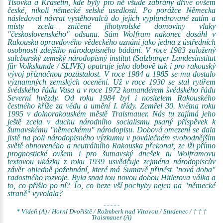
Tisovka a Krásetín, kde byly pro ně všude zabrány dříve ovšem
české, nikoli německé selské usedlosti. Po porážce Německa
následoval návrat vystěhovalců do jejich vyplundrované zatím a
místy zcela zničené jihotyrolské domoviny vlaky
"československého" odsunu. Sám Wolfram nakonec dosáhl v
Rakousku opravdového vědeckého uznání jako jedna z ústředních
osobností zdejšího národopisného bádání. V roce 1983 založený
salcburský zemský národopisný institut (Salzburger Landesinstitut
für Volkskunde / SLIVK) opatruje jeho dobově tak i pro rakouský
vývoj příznačnou pozůstalost. V roce 1984 a 1985 se mu dostalo
významných zemských ocenění. Už v roce 1930 se stal rytířem
švédského řádu Vasa a v roce 1972 komandérem švédského řádu
Severní hvězdy. Od roku 1984 byl i nositelem Rakouského
čestného kříže za vědu a umění I. třídy. Zemřel 30. května roku
1995 v dolnorakouském městě Traismauer. Nás tu zajímá jeho
ještě zcela v duchu národního socialismu psaný příspěvek k
šumavskému "německému" národopisu. Dobová omezení se dala
jistě na poli národopisného výzkumu v poválečném svobodnějším
světě obnoveného a neutrálního Rakouska překonat, ze lži přímo
prognostické ovšem i pro šumavský dnešek tu Wolframovu
textovou ukázku z roku 1939 usvědčuje zejména národopiscův
závěr ohledně požehnání, které má Šumavě přinést "nová doba"
radostného rozvoje. Byla snad tou novou dobou Hitlerova válka a
to, co přišlo po ní? To, co beze vší pochyby nejen na "německé
straně" vyvolala?
- - - - -
* Vídeň (A) / Horní Dvořiště / Rožmberk nad Vltavou / Studenec / † † †
Traismauer (A)