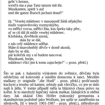
gebt 's heraus,
werd'n ma a paa Tanz tanzen mit ihr.
Musikanten, spielt 's auf
und die ganze Bursch juchazt drauf!"
(tj. "Veselej mládenec v masopustě žádá nějakýho
muže vopravdovsky rozmyslnýho,
vo měřici vovsa, měřici žita, kus špeku taky přec,
ať se ctí dál jít může veselej mládenec.
Klobáska, devětkrát uzená,
dala by se dát,
z nás celý mládence udělat.
Máte-li tmavohnědý děvče v domě akorát,
dalo by se dát,
pár koleček my s ní budem tancovat.
Muzikanti, hrejte,
mládenci všici jim k tomu zajuchejte!" -- pozn. překl.)
Šlo se pak s halasným výskotem do světnice, děvčata byla
odvlečena od kolovratů a násilím donucena k tanci. Mezitím
maškary (v originále ",die Hudl" - pozn. překl.) prošťouraly
kuchyni a troubu od kamen, sebraly pak všecičko, co jen se dalo
najít k jídlu. V tomto případě měla ta bláznivá chasa právo na
kořist. Je to starobylý lupičský nárok maškar, žádajících si obětní
dary. Jak ukázal Otto Höfler (rakouský germanista a
skandinávista podobně jako Wolfram, jen spíše se zaměřením na
středověk, žil v letech 1901-1987 - pozn. překl.), ztělesňovaly