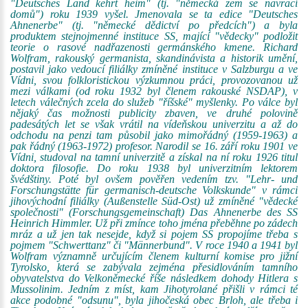
"Deutsches Land kehrt heim" (tj. "německá zem se navrací
domů") roku 1939 vyšel. Jmenovala se ta edice "Deutsches
Ahnenerbe" (tj. "německé dědictví po předcích") a byla
produktem stejnojmenné instituce SS, mající "vědecky" podložit
teorie o rasové nadřazenosti germánského kmene. Richard
Wolfram, rakouský germanista, skandinávista a historik umění,
postavil jako vedoucí filiálky zmíněné instituce v Salzburgu a ve
Vídni, svou folkloristickou výzkumnou práci, provozovanou už
mezi válkami (od roku 1932 byl členem rakouské NSDAP), v
letech válečných zcela do služeb "říšské" myšlenky. Po válce byl
nějaký čas možnosti publicity zbaven, ve druhé polovině
padesátých let se však vrátil na vídeňskou univerzitu a až do
odchodu na penzi tam působil jako mimořádný (1959-1963) a
pak řádný (1963-1972) profesor. Narodil se 16. září roku 1901 ve
Vídni, studoval na tamní univerzitě a získal na ní roku 1926 titul
doktora filosofie. Do roku 1938 byl univerzitním lektorem
švédštiny. Poté byl ovšem pověřen vedením tzv. "Lehr- und
Forschungstätte für germanisch-deutsche Volkskunde" v rámci
jihovýchodní filiálky (Außenstelle Süd-Ost) už zmíněné "vědecké
společnosti" (Forschungsgemeinschaft) Das Ahnenerbe des SS
Heinrich Himmler. Už při zmínce toho jména přeběhne po zádech
mráz a už jen tak nesejde, když si pojem SS propojíme třeba s
pojmem "Schwerttanz" či "Männerbund". V roce 1940 a 1941 byl
Wolfram významně určujícím členem kulturní komise pro jižní
Tyrolsko, která se zabývala zejména přesidlováním tamního
obyvatelstva do Velkoněmecké říše následkem dohody Hitlera s
Mussolinim. Jedním z míst, kam Jihotyrolané přišli v rámci té
akce podobné "odsunu", byla jihočeská obec Brloh, ale třeba i