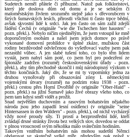
Sudetech neměl přátele či příbuzné. Natož pak folkloristovi,
který jde doslova dům od domu a je se selským či
maloměstským živlem srozuměn stejně jako s dřevorubcem v
širých šumavských lesích, přirostli všichni ti často trpce bědní,
avšak skvostní lidé k srdci. Jak jen často on sám zažil zdejší
řádění Čechů (v originále "wie die Tschechen hier hausten" -
pozn. překl.). Nebylo ničím ojedinělým, že jsem vstoupil ke mně
doporučeným osobám a našel jsem jejich domov po právě
vykonané domovní prohlídce v úplné zkáze, mužskou část
rodiny bezdůvodně odvlečenou do vyšetřovací vazby jsem pak
nezastihl vůbec. A jen slabé tušení toho, co bylo těm lidem
vystát, jsem nabyl sám poté, co jsem byl pro podezření ze
špionáže zadržen (rozuměj československými úřady - pozn.
překl.), aby tím přechodně skončil i můj národopisný výzkum v
těchto končinách. Jaký div, že se mi ty vzpomínky jedna za
druhou vynořovaly při obsazování zóny I. německými
vojenskými útvary (rozuměj na podzim roku 1938 - pozn.
překl.) cestou přes Horní Dvořiště (v originále "Ober-Haid" -
pozn. překl.) na jižní Šumavě jako živé obrazy všeho toho, co
jsem tam kdysi směl vidět a prožít.
Snad největším duchovním a rasovým bohatstvím nějakého
národa jsou jeho zapadlí lesní osídlenci (v originále "seine
Hintersassen in den Wäldern" - pozn. překl.), od nichž vycházejí
vždy nové proudy síly. Ti prostí a bezprostřední lidé, kteří
zvládají drsné stránky života bez velkých slov, dovedou se oddat
v plnou vroucností svým několika málo svátečním hodinám.
Takovým vnitřním bohatstvím nás mohou sudetští Němci
obdarovat ve skutečně velké míře, především pak právě v