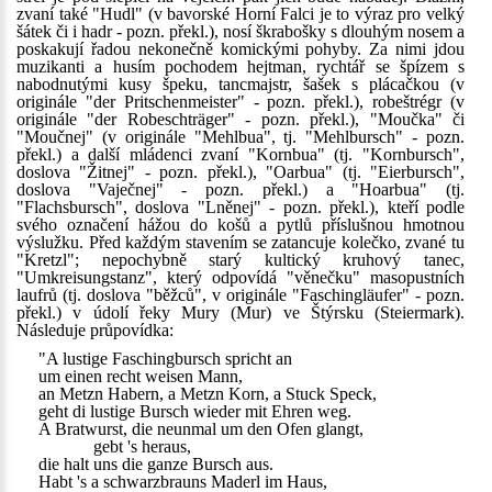
zvaní také "Hudl" (v bavorské Horní Falci je to výraz pro velký
šátek či i hadr - pozn. překl.), nosí škrabošky s dlouhým nosem a
poskakují řadou nekonečně komickými pohyby. Za nimi jdou
muzikanti a husím pochodem hejtman, rychtář se špízem s
nabodnutými kusy špeku, tancmajstr, šašek s plácačkou (v
originále "der Pritschenmeister" - pozn. překl.), robeštrégr (v
originále "der Robeschträger" - pozn. překl.), "Moučka" či
"Moučnej" (v originále "Mehlbua", tj. "Mehlbursch" - pozn.
překl.) a další mládenci zvaní "Kornbua" (tj. "Kornbursch",
doslova "Žitnej" - pozn. překl.), "Oarbua" (tj. "Eierbursch",
doslova "Vaječnej" - pozn. překl.) a "Hoarbua" (tj.
"Flachsbursch", doslova "Lněnej" - pozn. překl.), kteří podle
svého označení hážou do košů a pytlů příslušnou hmotnou
výslužku. Před každým stavením se zatancuje kolečko, zvané tu
"Kretzl"; nepochybně starý kultický kruhový tanec,
"Umkreisungstanz", který odpovídá "věnečku" masopustních
laufrů (tj. doslova "běžců", v originále "Faschingläufer" - pozn.
překl.) v údolí řeky Mury (Mur) ve Štýrsku (Steiermark).
Následuje průpovídka:
"A lustige Faschingbursch spricht an
um einen recht weisen Mann,
an Metzn Habern, a Metzn Korn, a Stuck Speck,
geht di lustige Bursch wieder mit Ehren weg.
A Bratwurst, die neunmal um den Ofen glangt,
gebt 's heraus,
die halt uns die ganze Bursch aus.
Habt 's a schwarzbrauns Maderl im Haus,