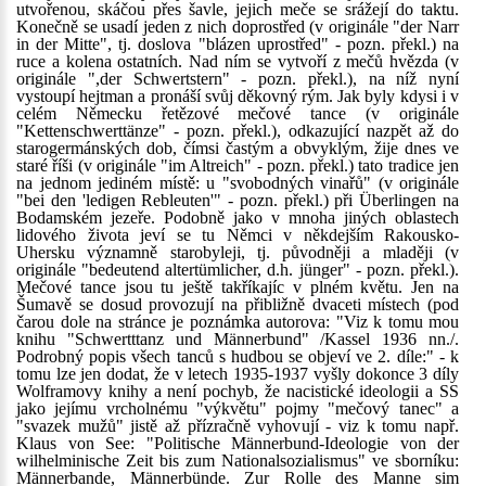
utvořenou, skáčou přes šavle, jejich meče se srážejí do taktu.
Konečně se usadí jeden z nich doprostřed (v originále "der Narr
in der Mitte", tj. doslova "blázen uprostřed" - pozn. překl.) na
ruce a kolena ostatních. Nad ním se vytvoří z mečů hvězda (v
originále ",der Schwertstern" - pozn. překl.), na níž nyní
vystoupí hejtman a pronáší svůj děkovný rým. Jak byly kdysi i v
celém Německu řetězové mečové tance (v originále
"Kettenschwerttänze" - pozn. překl.), odkazující nazpět až do
starogermánských dob, čímsi častým a obvyklým, žije dnes ve
staré říši (v originále "im Altreich" - pozn. překl.) tato tradice jen
na jednom jediném místě: u "svobodných vinařů" (v originále
"bei den 'ledigen Rebleuten'" - pozn. překl.) při Überlingen na
Bodamském jezeře. Podobně jako v mnoha jiných oblastech
lidového života jeví se tu Němci v někdejším Rakousko-
Uhersku významně starobyleji, tj. původněji a mlaději (v
originále "bedeutend altertümlicher, d.h. jünger" - pozn. překl.).
Mečové tance jsou tu ještě takříkajíc v plném květu. Jen na
Šumavě se dosud provozují na přibližně dvaceti místech (pod
čarou dole na stránce je poznámka autorova: "Viz k tomu mou
knihu "Schwertttanz und Männerbund" /Kassel 1936 nn./.
Podrobný popis všech tanců s hudbou se objeví ve 2. díle:" - k
tomu lze jen dodat, že v letech 1935-1937 vyšly dokonce 3 díly
Wolframovy knihy a není pochyb, že nacistické ideologii a SS
jako jejímu vrcholnému "výkvětu" pojmy "mečový tanec" a
"svazek mužů" jistě až přízračně vyhovují - viz k tomu např.
Klaus von See: "Politische Männerbund-Ideologie von der
wilhelminische Zeit bis zum Nationalsozialismus" ve sborníku:
Männerbande, Männerbünde. Zur Rolle des Manne sim