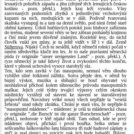
lesnatých pohořích západu a jihu (zřejmě těch lemujících českou
kotlinu - pozn. překl.). Jejich kraj leží vysoko. Vlny
zarovnaných prahorních zbytků s jednotlivými vrcholovými
kupami na nich, modrajících se v dáli. Podivně tvarovaná
skaliska vystupují tu a tam na denní světlo, pod nimi četné staré
obětní kameny. Údolí hnědavých potoků jsou hluboce zaříznuta
do terénu, studené severní větry se bez zábran prohánějí krajinou
a činí mráz jevem důvěrně známým. Rozlehlé lesy, do nichž
člověk vnikl jen místy, je tu ještě vidět v šíř i v dál. Země
Stifterova
. Nijaký Čech tu nesídlil, když němečtí rolníci počali v
raném středověku klučit ten les. Je to naše pravlastní německá
půda (v originále "unser ureigenstes Land" - pozn. překl.). A
ryze německý je také lidový život a zvykosloví těchto končin,
které v plnosti uchovává vysoce starobylý ráz.
Ten, kdo sem zavítá v čas masopustu, nemusí věru dlouho
vyhlížet silné folklorní zážitky. Sotva přejde den, v němž by
bujný výskot, muzika a sbíhající se houf obyvatel vsi
neohlašoval příchod kolem táhnoucího průvodu masopustních
maškar. Jejich celé týdny trvající výpravy celým okrskem
násilnicky vyrážejí od stavení ke stavení se starodávnými
průpověďmi. Navzdory velké nouzi všech nepřijde ta "veselá
žebrota" snad nikdy zkrátka. Chrání je stará víra, že nepřijde-li
"masopustní mládenec" - mládenec je celá ta mládenecká chasa
(v originále ",die Bursch' ist die ganze Burschenschaft" - pozn.
překl.), nedoroste v létě nijaké obilí. Tam odtud, kde se prvý
mládenec objeví, přichází i první bouřka. Selka strhne ze
sešívaného šaškovského šatu bláznova tři rudé hadrové záplaty a
strčí je pod slepici na vejcích: pak jich bude habaděj. Blázni,