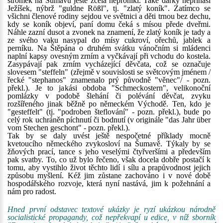
stromek na Šumavu ještě zcela nepronikl. Také dárky nepřináší
Ježíšek, nýbrž "guldne Rößl", tj. "zlatý koník". Zatímco se
všichni členové rodiny sejdou ve světnici a děti trnou bez dechu,
kdy se koník objeví, paní domu čeká s mísou přede dveřmi.
Náhle zazní dusot a zvonek na znamení, že zlatý koník je tady a
ze svého vaku nasypal do mísy cukroví, ořechů, jablek a
perníku. Na Štěpána o druhém svátku vánočním si mládenci
naplní kapsy ovesným zrním a vyčkávají při vchodu do kostela.
Zasypávají pak zrním vycházející děvčata, což se označuje
slovesem "steffeln" (zřejmě v souvislosti se světcovým jménem /
řecké "stephanos" znamenalo prý původně "věnec"/ - pozn.
překl.). Je to jakási obdoba "Schmeckostern", velikonoční
pomlázky v podobě šlehání či polévání děvčat, zvyku
rozšířeného jinak běžně po německém Východě. Ten, kdo je
"gesteffelt" (tj. "podroben šteflování" - pozn. překl.), bude po
celý rok uchráněn píchnutí či bodnutí (v originále "das Jahr über
vom Stechen geschont" - pozn. překl.).
Tak by se daly uvést ještě nespočetné příklady mocně
kvetoucího německého zvykosloví na Šumavě. Týkaly by se
žňových prací, tance s jeho veselými čtyřveršími a především
pak svatby. To, co už bylo řečeno, však docela dobře postačí k
tomu, aby vystihlo život těchto lidí i sílu a prapůvodnost jejich
způsobu myšlení. Kéž jim zůstane zachováno i v nové době
hospodářského rozvoje, která nyní nastává, jim k požehnání a
nám pro radost.
Hned první odstavec textové ukázky je ryzí ukázkou národně
socialistické propagandy, což nepřekvapí u edice, v níž sborník