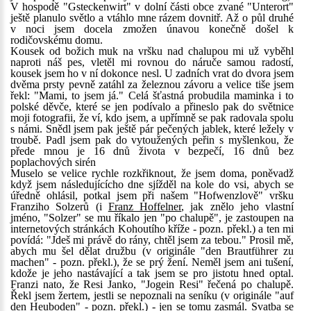
V hospodě "Gsteckenwirt" v dolní části obce zvané "Unterort"
ještě planulo světlo a vtáhlo mne rázem dovnitř. Až o půl druhé
v noci jsem docela zmožen únavou konečně došel k
rodičovskému domu.
Kousek od božich muk na vršku nad chalupou mi už vyběhl
naproti náš pes, vletěl mi rovnou do náruče samou radostí,
kousek jsem ho v ní dokonce nesl. U zadních vrat do dvora jsem
dvěma prsty pevně zatáhl za železnou závoru a velice tiše jsem
řekl: "Mami, to jsem já." Celá šťastná probudila maminka i to
polské děvče, které se jen podívalo a přineslo pak do světnice
moji fotografii, že ví, kdo jsem, a upřímně se pak radovala spolu
s námi. Snědl jsem pak ještě pár pečených jablek, které ležely v
troubě. Padl jsem pak do vytoužených peřin s myšlenkou, že
přede mnou je 16 dnů života v bezpečí, 16 dnů bez
poplachových sirén
Muselo se velice rychle rozkřiknout, že jsem doma, poněvadž
když jsem následujícícho dne sjížděl na kole do vsi, abych se
úředně ohlásil, potkal jsem při našem "Hofwenzlově" vršku
Franziho Solzerů (i
Franz Hoffelner
, jak znělo jeho vlastní
jméno, "Solzer" se mu říkalo jen "po chalupě", je zastoupen na
internetových stránkách Kohoutího kříže - pozn. překl.) a ten mi
povídá: "Jdeš mi právě do rány, chtěl jsem za tebou." Prosil mě,
abych mu šel dělat družbu (v originále "den Brautführer zu
machen" - pozn. překl.), že se prý žení. Neměl jsem ani tušení,
kdože je jeho nastávající a tak jsem se pro jistotu hned optal.
Franzi nato, že Resi Janko, "Jogein Resi" řečená po chalupě.
Řekl jsem žertem, jestli se nepoznali na seníku (v originále "auf
den Heuboden" - pozn. překl.) - jen se tomu zasmál. Svatba se