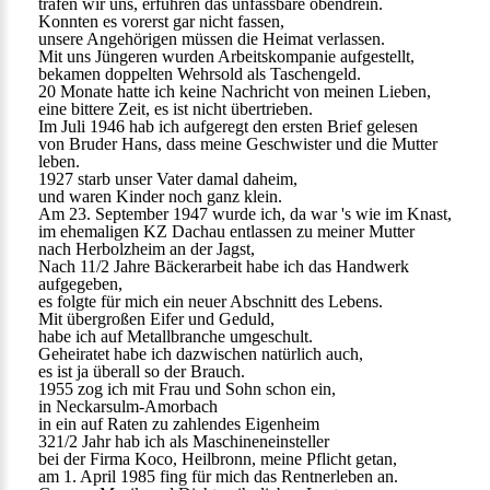
trafen wir uns, erfuhren das unfassbare obendrein.
Konnten es vorerst gar nicht fassen,
unsere Angehörigen müssen die Heimat verlassen.
Mit uns Jüngeren wurden Arbeitskompanie aufgestellt,
bekamen doppelten Wehrsold als Taschengeld.
20 Monate hatte ich keine Nachricht von meinen Lieben,
eine bittere Zeit, es ist nicht übertrieben.
Im Juli 1946 hab ich aufgeregt den ersten Brief gelesen
von Bruder Hans, dass meine Geschwister und die Mutter
leben.
1927 starb unser Vater damal daheim,
und waren Kinder noch ganz klein.
Am 23. September 1947 wurde ich, da war 's wie im Knast,
im ehemaligen KZ Dachau entlassen zu meiner Mutter
nach Herbolzheim an der Jagst,
Nach 11/2 Jahre Bäckerarbeit habe ich das Handwerk
aufgegeben,
es folgte für mich ein neuer Abschnitt des Lebens.
Mit übergroßen Eifer und Geduld,
habe ich auf Metallbranche umgeschult.
Geheiratet habe ich dazwischen natürlich auch,
es ist ja überall so der Brauch.
1955 zog ich mit Frau und Sohn schon ein,
in Neckarsulm-Amorbach
in ein auf Raten zu zahlendes Eigenheim
321/2 Jahr hab ich als Maschineneinsteller
bei der Firma Koco, Heilbronn, meine Pflicht getan,
am 1. April 1985 fing für mich das Rentnerleben an.