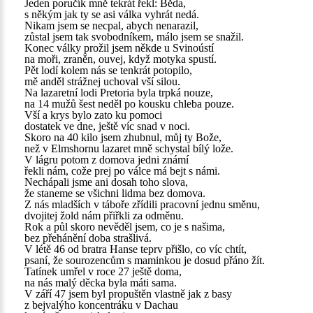
Jeden poručík mně tekrát řekl: Běda,
s někým jak ty se asi válka vyhrát nedá.
Nikam jsem se necpal, abych nenarazil,
zůstal jsem tak svobodníkem, málo jsem se snažil.
Konec války prožil jsem někde u Svinoústí
na moři, zraněn, ouvej, když motyka spustí.
Pět lodí kolem nás se tenkrát potopilo,
mě anděl strážnej uchoval vší silou.
Na lazaretní lodi Pretoria byla trpká nouze,
na 14 mužů šest neděl po kousku chleba pouze.
Vší a krys bylo zato ku pomoci
dostatek ve dne, ještě víc snad v noci.
Skoro na 40 kilo jsem zhubnul, můj ty Bože,
než v Elmshornu lazaret mně schystal bílý lože.
V lágru potom z domova jedni známí
řekli nám, cože prej po válce má bejt s námi.
Nechápali jsme ani dosah toho slova,
že staneme se všichni lidma bez domova.
Z nás mladších v táboře zřídili pracovní jednu směnu,
dvojitej žold nám přiřkli za odměnu.
Rok a půl skoro nevěděl jsem, co je s našima,
bez přehánění doba strašlivá.
V létě 46 od bratra Hanse teprv přišlo, co víc chtít,
psaní, že sourozencům s maminkou je dosud přáno žít.
Tatínek umřel v roce 27 ještě doma,
na nás malý děcka byla máti sama.
V září 47 jsem byl propuštěn vlastně jak z basy
z bejvalýho koncentráku v Dachau