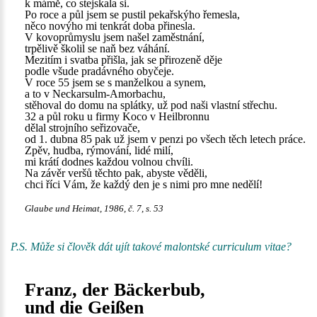
k mámě, co stejskala si.
Po roce a půl jsem se pustil pekařskýho řemesla,
něco novýho mi tenkrát doba přinesla.
V kovoprůmyslu jsem našel zaměstnání,
trpělivě školil se naň bez váhání.
Mezitím i svatba přišla, jak se přirozeně děje
podle všude pradávného obyčeje.
V roce 55 jsem se s manželkou a synem,
a to v Neckarsulm-Amorbachu,
stěhoval do domu na splátky, už pod naši vlastní střechu.
32 a půl roku u firmy Koco v Heilbronnu
dělal strojního seřizovače,
od 1. dubna 85 pak už jsem v penzi po všech těch letech práce.
Zpěv, hudba, rýmování, lidé milí,
mi krátí dodnes každou volnou chvíli.
Na závěr veršů těchto pak, abyste věděli,
chci říci Vám, že každý den je s nimi pro mne nedělí!
Glaube und Heimat, 1986, č. 7, s. 53
P.S. Může si člověk dát ujít takové malontské curriculum vitae?
Franz, der Bäckerbub,
und die Geißen