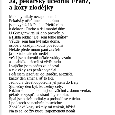
Já, pekařský učedník Franz,
a kozy zlodějky
Malonty nikdy nezapomenu!
Pekařský učeň hnedka po ránu
jsem vyrážel k Pauli a Pfeifferům,
k doktoru Ondre a dál mnohý dům.
U Gstegenwirta už dno prosvítalo
a Hilda řekla: "Dej sem tohle málo!"
Všude jsem tam byl jako doma,
osoba v každym koutě povědomá.
Někde přede mnou paní zavřela,
já si z toho ale nic nedělal:
vešel jsem dovnitř někde vrátky vzadu
a s nabídkou žemlí si věděl radu.
I vajíčko jsem občas za ně vzal
a tak vždy zas peníze vydělal.
I dál jsem jezdíval: do Radčic, Meziříčí,
každý den změna, ať to fičí.
Jednou v devět dopoledne jel jsem do Bělý.
Slunečný den byl, kouzelný celý.
Říkám si: tuhle hodinu jsou všichni z domu venku,
pěkně se vyspíš na stráni Jagerberku.
Spal jsem dvě hodinky a probudil se v tichu.
I po letech se neubráním smíchu:
Zboží dvě kozy sežraly mi tenkrát, běda!
Na to se, co živ budu, zapomenout nedá!