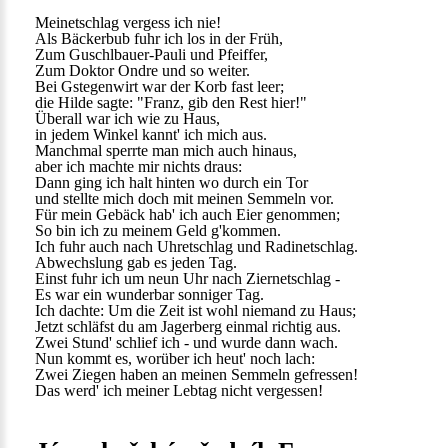
Meinetschlag vergess ich nie!
Als Bäckerbub fuhr ich los in der Früh,
Zum Guschlbauer-Pauli und Pfeiffer,
Zum Doktor Ondre und so weiter.
Bei Gstegenwirt war der Korb fast leer;
die Hilde sagte: "Franz, gib den Rest hier!"
Überall war ich wie zu Haus,
in jedem Winkel kannt' ich mich aus.
Manchmal sperrte man mich auch hinaus,
aber ich machte mir nichts draus:
Dann ging ich halt hinten wo durch ein Tor
und stellte mich doch mit meinen Semmeln vor.
Für mein Gebäck hab' ich auch Eier genommen;
So bin ich zu meinem Geld g'kommen.
Ich fuhr auch nach Uhretschlag und Radinetschlag.
Abwechslung gab es jeden Tag.
Einst fuhr ich um neun Uhr nach Ziernetschlag -
Es war ein wunderbar sonniger Tag.
Ich dachte: Um die Zeit ist wohl niemand zu Haus;
Jetzt schläfst du am Jagerberg einmal richtig aus.
Zwei Stund' schlief ich - und wurde dann wach.
Nun kommt es, worüber ich heut' noch lach:
Zwei Ziegen haben an meinen Semmeln gefressen!
Das werd' ich meiner Lebtag nicht vergessen!