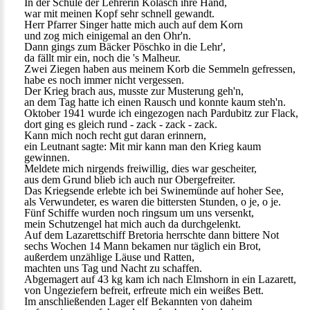
Ïn der Schule der Lehrerin Kolasch ihre Hand,
war mit meinen Kopf sehr schnell gewandt.
Herr Pfarrer Singer hatte mich auch auf dem Korn
und zog mich einigemal an den Ohr'n.
Dann gings zum Bäcker Pöschko in die Lehr',
da fällt mir ein, noch die 's Malheur.
Zwei Ziegen haben aus meinem Korb die Semmeln gefressen,
habe es noch immer nicht vergessen.
Der Krieg brach aus, musste zur Musterung geh'n,
an dem Tag hatte ich einen Rausch und konnte kaum steh'n.
Oktober 1941 wurde ich eingezogen nach Pardubitz zur Flack,
dort ging es gleich rund - zack - zack - zack.
Kann mich noch recht gut daran erinnern,
ein Leutnant sagte: Mit mir kann man den Krieg kaum
gewinnen.
Meldete mich nirgends freiwillig, dies war gescheiter,
aus dem Grund blieb ich auch nur Obergefreiter.
Das Kriegsende erlebte ich bei Swinemünde auf hoher See,
als Verwundeter, es waren die bittersten Stunden, o je, o je.
Fünf Schiffe wurden noch ringsum um uns versenkt,
mein Schutzengel hat mich auch da durchgelenkt.
Auf dem Lazarettschiff Bretoria herrschte dann bittere Not
sechs Wochen 14 Mann bekamen nur täglich ein Brot,
außerdem unzählige Läuse und Ratten,
machten uns Tag und Nacht zu schaffen.
Abgemagert auf 43 kg kam ich nach Elmshorn in ein Lazarett,
von Ungeziefern befreit, erfreute mich ein weißes Bett.
Im anschließenden Lager elf Bekannten von daheim