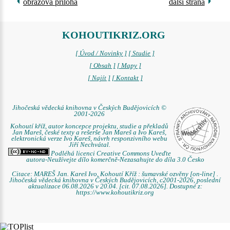
obrazová příloha
další strana
KOHOUTIKRIZ.ORG
[ Úvod / Novinky ]
[ Studie ]
[ Obsah ]
[ Mapy ]
[ Najít ]
[ Kontakt ]
Jihočeská vědecká knihovna v Českých Budějovicích ©
2001-2026
Kohoutí kříž, autor koncepce projektu, studie a překladů
Jan Mareš, české texty a rešerše Jan Mareš a Ivo Kareš,
elektronická verze Ivo Kareš, návrh responzivního webu
Jiří Nechvátal.
Podléhá licenci Creative Commons Uveďte
autora-Neužívejte dílo komerčně-Nezasahujte do díla 3.0 Česko
Citace: MAREŠ Jan. Kareš Ivo. Kohoutí Kříž : šumavské ozvěny [on-line] .
Jihočeská vědecká knihovna v Českých Budějovicích, c2001-2026, poslední
aktualizace 06.08.2026 v 20.04. [cit. 07.08.2026]. Dostupné z:
https://www.kohoutikriz.org