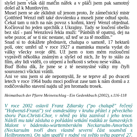
slyšel jsem však dál matčin nářek a v pláči jsem pak samotný
došel až k Muntlovým.
Musel jsem se ale zklidnit už jenom proto, že zámečnický mistr
Gottfried Wenzl měl také dovolenku a museli jsme odtud spolu.
Čekal tam u nich na nás povoz s koňmi, který Wenzl objednal.
Kočíroval ho jeden uprchlík z Ukrajiny. Tady se loučení obešlo
bez slzí - paní Wenzlová řekla muži: "Pánbůh tě opatruj, dej na
sebe pozor, ať se ti nic nestane, už teď se za tě modlím."
Snad si to dokážete představit, chalupa o samotě, 17 hektarů
polí, otec umřel už v roce 1927 a maminka musela vydat do
války všecky svoje děti. Už jsem o tom mém rozloučení
vyprávěl několika známým a slyšel od nich, že by to stálo za
film, aby lidi viděli, co utrpení a hořkosti s sebou nese válka.
Buď Bohu dík, že jsme se z té nesmyslné války my čtyři
sourozenci všickni vrátili.
Ani ve snu jsem si ale nepomyslil, že se teprve až po dvaceti
letech v roce 1964 budu moci podívat zase tam k nám domů a z
rodičovského stavení najdu už jen hromadu trosek.
Heimatbuch der Pfarre Meinetschlag - Ein Gedenkbuch (2002), s.116-118
V roce 2002 oslavil Franz Zdiarsky ("po chalupě" řečený
"Hofwenzl-Franzi") své osmdesátiny v kruhu přátel z pěveckého
sboru Pax-Christi-Chor, v němž po léta zazníval i jeho tenor.
Náleží mu také zásluha o pořádání setkání rodáků ze šumavských
Malont v bádensko-württemberském Neckarsulm-Amorbach
(Neckarsulm tvoří dnes vlastně severní část souměstí s
Heilbronnem). On sám spatřil v rodné vsi světlo světa poprvé 27.