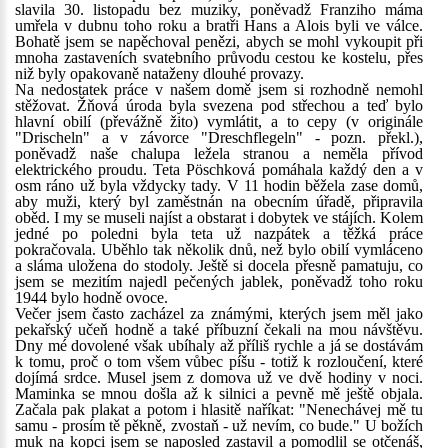
slavila 30. listopadu bez muziky, poněvadž Franziho máma
umřela v dubnu toho roku a bratři Hans a Alois byli ve válce.
Bohatě jsem se napěchoval penězi, abych se mohl vykoupit při
mnoha zastaveních svatebního průvodu cestou ke kostelu, přes
niž byly opakovaně nataženy dlouhé provazy.
Na nedostatek práce v našem domě jsem si rozhodně nemohl
stěžovat. Žňová úroda byla svezena pod střechou a teď bylo
hlavní obilí (převážně žito) vymlátit, a to cepy (v originále
"Drischeln" a v závorce "Dreschflegeln" - pozn. překl.),
poněvadž naše chalupa ležela stranou a neměla přívod
elektrického proudu. Teta Pöschková pomáhala každý den a v
osm ráno už byla vždycky tady. V 11 hodin běžela zase domů,
aby muži, který byl zaměstnán na obecním úřadě, připravila
oběd. I my se museli najíst a obstarat i dobytek ve stájích. Kolem
jedné po poledni byla teta už nazpátek a těžká práce
pokračovala. Uběhlo tak několik dnů, než bylo obilí vymláceno
a sláma uložena do stodoly. Ještě si docela přesně pamatuju, co
jsem se mezitím najedl pečených jablek, poněvadž toho roku
1944 bylo hodně ovoce.
Večer jsem často zacházel za známými, kterých jsem měl jako
pekařský učeň hodně a také příbuzní čekali na mou návštěvu.
Dny mé dovolené však ubíhaly až příliš rychle a já se dostávám
k tomu, proč o tom všem vůbec píšu - totiž k rozloučení, které
dojímá srdce. Musel jsem z domova už ve dvě hodiny v noci.
Maminka se mnou došla až k silnici a pevně mě ještě objala.
Začala pak plakat a potom i hlasitě naříkat: "Nenechávej mě tu
samu - prosím tě pěkně, zvostaň - už nevím, co bude." U božích
muk na kopci jsem se naposled zastavil a pomodlil se otčenáš,