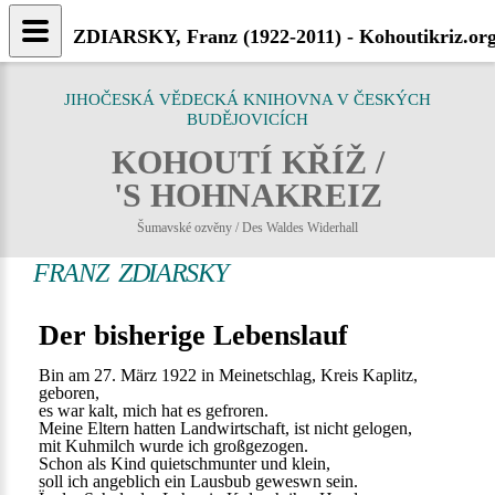
ZDIARSKY, Franz (1922-2011) - Kohoutikriz.or
JIHOČESKÁ VĚDECKÁ KNIHOVNA V ČESKÝCH
BUDĚJOVICÍCH
KOHOUTÍ KŘÍŽ /
'S HOHNAKREIZ
Šumavské ozvěny / Des Waldes Widerhall
FRANZ ZDIARSKY
Der bisherige Lebenslauf
Bin am 27. März 1922 in Meinetschlag, Kreis Kaplitz,
geboren,
es war kalt, mich hat es gefroren.
Meine Eltern hatten Landwirtschaft, ist nicht gelogen,
mit Kuhmilch wurde ich großgezogen.
Schon als Kind quietschmunter und klein,
soll ich angeblich ein Lausbub geweswn sein.