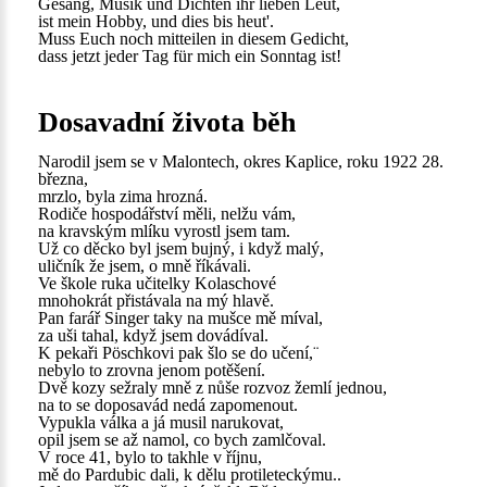
Gesang, Musik und Dichten ihr lieben Leut,
ist mein Hobby, und dies bis heut'.
Muss Euch noch mitteilen in diesem Gedicht,
dass jetzt jeder Tag für mich ein Sonntag ist!
Dosavadní života běh
Narodil jsem se v Malontech, okres Kaplice, roku 1922 28.
března,
mrzlo, byla zima hrozná.
Rodiče hospodářství měli, nelžu vám,
na kravským mlíku vyrostl jsem tam.
Už co děcko byl jsem bujný, i když malý,
uličník že jsem, o mně říkávali.
Ve škole ruka učitelky Kolaschové
mnohokrát přistávala na mý hlavě.
Pan farář Singer taky na mušce mě míval,
za uši tahal, když jsem dovádíval.
K pekaři Pöschkovi pak šlo se do učení,¨
nebylo to zrovna jenom potěšení.
Dvě kozy sežraly mně z nůše rozvoz žemlí jednou,
na to se doposavád nedá zapomenout.
Vypukla válka a já musil narukovat,
opil jsem se až namol, co bych zamlčoval.
V roce 41, bylo to takhle v říjnu,
mě do Pardubic dali, k dělu protileteckýmu..