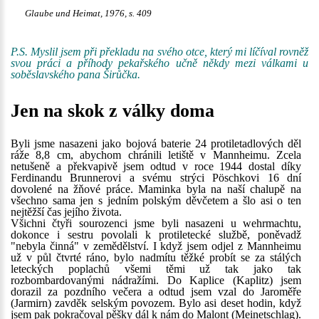
Glaube und Heimat, 1976, s. 409
P.S. Myslil jsem při překladu na svého otce, který mi líčíval rovněž
svou práci a příhody pekařského učně někdy mezi válkami u
soběslavského pana Širůčka.
Jen na skok z války doma
Byli jsme nasazeni jako bojová baterie 24 protiletadlových děl
ráže 8,8 cm, abychom chránili letiště v Mannheimu. Zcela
netušeně a překvapivě jsem odtud v roce 1944 dostal díky
Ferdinandu Brunnerovi a svému strýci Pöschkovi 16 dní
dovolené na žňové práce. Maminka byla na naší chalupě na
všechno sama jen s jedním polským děvčetem a šlo asi o ten
nejtěžší čas jejího života.
Všichni čtyři sourozenci jsme byli nasazeni u wehrmachtu,
dokonce i sestru povolali k protiletecké službě, poněvadž
"nebyla činná" v zemědělství. I když jsem odjel z Mannheimu
už v půl čtvrté ráno, bylo nadmítu těžké probít se za stálých
leteckých poplachů všemi těmi už tak jako tak
rozbombardovanými nádražími. Do Kaplice (Kaplitz) jsem
dorazil za pozdního večera a odtud jsem vzal do Jaroměře
(Jarmirn) zavděk selským povozem. Bylo asi deset hodin, když
jsem pak pokračoval pěšky dál k nám do Malont (Meinetschlag).