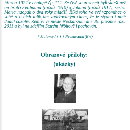
března 1922 v chalupě čp. 112. Ze čtyř sourozenců byli starší než
on bratři Ferdinand (ročník 1910) a Johann (ročník 1917), sestra
Maria naopak o dva roky mladší. Říká toho ve své vzpomínce o
sobě a o nich tolik tím zadržovaným citem, že je stydno i mně
dodat cokoliv. Zemřel ve městě Neckarsulm dne 29. prosince roku
2011 a byl na zdejším Starém hřbitově i pochován.
- - - - -
* Malonty / † † † Neckarsulm (BW)
Obrazové přílohy:
(ukázky)