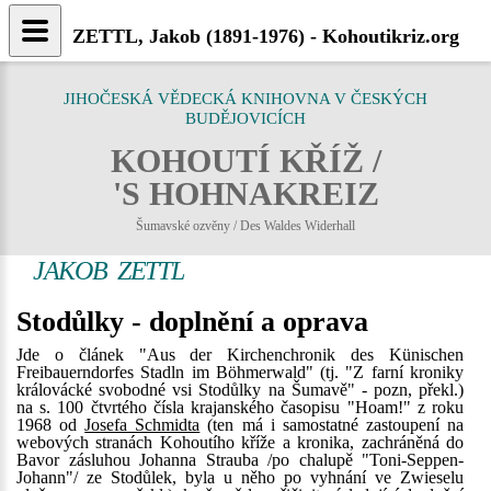
ZETTL, Jakob (1891-1976) - Kohoutikriz.org
JIHOČESKÁ VĚDECKÁ KNIHOVNA V ČESKÝCH
BUDĚJOVICÍCH
KOHOUTÍ KŘÍŽ /
'S HOHNAKREIZ
Šumavské ozvěny / Des Waldes Widerhall
JAKOB ZETTL
Stodůlky - doplnění a oprava
Jde o článek "Aus der Kirchenchronik des Künischen
Freibauerndorfes Stadln im Böhmerwald" (tj. "Z farní kroniky
královácké svobodné vsi Stodůlky na Šumavě" - pozn, překl.)
na s. 100 čtvrtého čísla krajanského časopisu "Hoam!" z roku
1968 od
Josefa Schmidta
(ten má i samostatné zastoupení na
webových stranách Kohoutího kříže a kronika, zachráněná do
Bavor zásluhou Johanna Strauba /po chalupě "Toni-Seppen-
Johann"/ ze Stodůlek, byla u něho po vyhnání ve Zwieselu