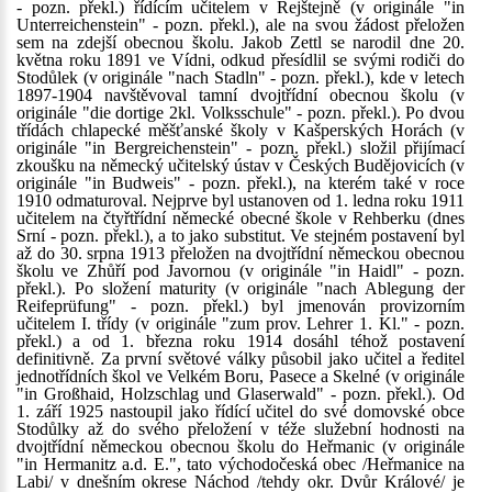
- pozn. překl.) řídícím učitelem v Rejštejně (v originále "in
Unterreichenstein" - pozn. překl.), ale na svou žádost přeložen
sem na zdejší obecnou školu. Jakob Zettl se narodil dne 20.
května roku 1891 ve Vídni, odkud přesídlil se svými rodiči do
Stodůlek (v originále "nach Stadln" - pozn. překl.), kde v letech
1897-1904 navštěvoval tamní dvojtřídní obecnou školu (v
originále "die dortige 2kl. Volksschule" - pozn. překl.). Po dvou
třídách chlapecké měšťanské školy v Kašperských Horách (v
originále "in Bergreichenstein" - pozn. překl.) složil přijímací
zkoušku na německý učitelský ústav v Českých Budějovicích (v
originále "in Budweis" - pozn. překl.), na kterém také v roce
1910 odmaturoval. Nejprve byl ustanoven od 1. ledna roku 1911
učitelem na čtyřtřídní německé obecné škole v Rehberku (dnes
Srní - pozn. překl.), a to jako substitut. Ve stejném postavení byl
až do 30. srpna 1913 přeložen na dvojtřídní německou obecnou
školu ve Zhůří pod Javornou (v originále "in Haidl" - pozn.
překl.). Po složení maturity (v originále "nach Ablegung der
Reifeprüfung" - pozn. překl.) byl jmenován provizorním
učitelem I. třídy (v originále "zum prov. Lehrer 1. Kl." - pozn.
překl.) a od 1. března roku 1914 dosáhl téhož postavení
definitivně. Za první světové války působil jako učitel a ředitel
jednotřídních škol ve Velkém Boru, Pasece a Skelné (v originále
"in Großhaid, Holzschlag und Glaserwald" - pozn. překl.). Od
1. září 1925 nastoupil jako řídící učitel do své domovské obce
Stodůlky až do svého přeložení v téže služební hodnosti na
dvojtřídní německou obecnou školu do Heřmanic (v originále
"in Hermanitz a.d. E.", tato východočeská obec /Heřmanice na
Labi/ v dnešním okrese Náchod /tehdy okr. Dvůr Králové/ je