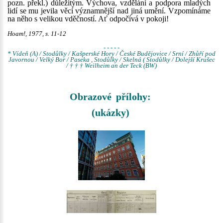
pozn. překl.) důležitým. Výchova, vzdělání a podpora mladých
lidí se mu jevila věcí významnější nad jiná umění. Vzpomínáme
na něho s velikou vděčností. Ať odpočívá v pokoji!
Hoam!, 1977, s. 11-12
- - - - -
* Vídeň (A) / Stodůlky / Kašperské Hory / České Budějovice / Srní / Zhůří pod
Javornou / Velký Bor / Paseka , Stodůlky / Skelná ( Stodůlky / Dolejší Krušec
/ † † † Weilheim an der Teck (BW)
Obrazové přílohy:
(ukázky)