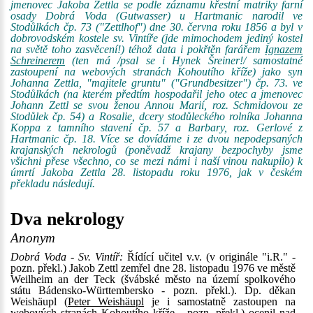
jmenovec Jakoba Zettla se podle záznamu křestní matriky farní
osady Dobrá Voda (Gutwasser) u Hartmanic narodil ve
Stodůlkách čp. 73 ("Zettlhof") dne 30. června roku 1856 a byl v
dobrovodském kostele sv. Vintíře (jde mimochodem jediný kostel
na světě toho zasvěcení!) téhož data i pokřtěn farářem
Ignazem
Schreinerem
(ten má /psal se i Hynek Šreiner!/ samostatné
zastoupení na webových stranách Kohoutího kříže) jako syn
Johanna Zettla, "majitele gruntu" ("Grundbesitzer") čp. 73. ve
Stodůlkách (na kterém předtím hospodařil jeho otec a jmenovec
Johann Zettl se svou ženou Annou Marií, roz. Schmidovou ze
Stodůlek čp. 54) a Rosalie, dcery stodůleckého rolníka Johanna
Koppa z tamního stavení čp. 57 a Barbary, roz. Gerlové z
Hartmanic čp. 18. Více se dovídáme i ze dvou nepodepsaných
krajanských nekrologů (poněvadž krajany bezpochyby jsme
všichni přese všechno, co se mezi námi i naší vinou nakupilo) k
úmrtí Jakoba Zettla 28. listopadu roku 1976, jak v českém
překladu následují.
Dva nekrology
Anonym
Dobrá Voda - Sv. Vintíř:
Řídící učitel v.v. (v originále "i.R." -
pozn. překl.) Jakob Zettl zemřel dne 28. listopadu 1976 ve městě
Weilheim an der Teck (švábské město na území spolkového
státu Bádensko-Württembersko - pozn. překl.). Dp. děkan
Weishäupl (
Peter Weishäupl
je i samostatně zastoupen na
webových stranách Kohoutího kříže - pozn. překl.) ocenil nad