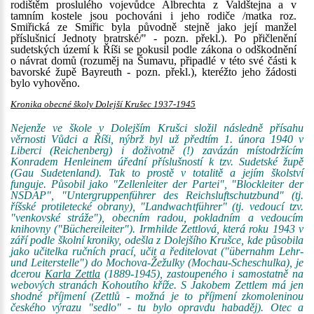
rodištěm proslulého vojevůdce Albrechta z Valdštejna a v
tamním kostele jsou pochováni i jeho rodiče /matka roz.
Smiřická ze Smiřic byla původně stejně jako její manžel
příslušnicí Jednoty bratrské/" - pozn. překl.). Po přičlenění
sudetských území k Říši se pokusil podle zákona o odškodnění
o návrat domů (rozuměj na Šumavu, připadlé v této své části k
bavorské župě Bayreuth - pozn. překl.), kteréžto jeho žádosti
bylo vyhověno.
Kronika obecné školy Dolejší Krušec 1937-1945
Nejenže ve škole v Dolejším Krušci složil následně přísahu
věrnosti Vůdci a Říši, nýbrž byl už předtím 1. února 1940 v
Liberci (Reichenberg) i doživotně (!) zavázán místodržícím
Konradem Henleinem úřední příslušností k tzv. Sudetské župě
(Gau Sudetenland). Tak to prostě v totalitě a jejím školství
funguje. Působil jako "Zellenleiter der Partei", "Blockleiter der
NSDAP", "Untergruppenführer des Reichsluftschutzbund" (tj.
říšské protiletecké obrany), "Landwachtführer" (tj. vedoucí tzv.
"venkovské stráže"), obecním radou, pokladním a vedoucím
knihovny ("Büchereileiter"). Irmhilde Zettlová, která roku 1943 v
září podle školní kroniky, odešla z Dolejšího Krušce, kde působila
jako učitelka ručních prací, učit a ředitelovat ("übernahm Lehr-
und Leiterstelle") do Mochova-Žežulky (Mochau-Scheschulka), je
dcerou
Karla Zettla
(1889-1945), zastoupeného i samostatně na
webových stranách Kohoutího kříže. S Jakobem Zettlem má jen
shodné příjmení (Zettlů - možná je to příjmení zkomoleninou
českého výrazu "sedlo" - tu bylo opravdu habaděj). Otec a