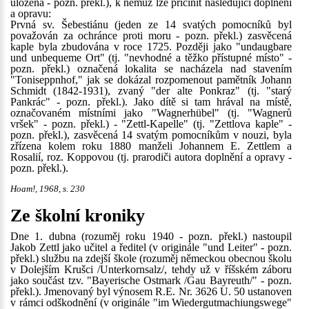
uložena - pozn. překl.), k němuž lze přičinit následující doplnění
a opravu:
Prvná sv. Šebestiánu (jeden ze 14 svatých pomocníků byl
považován za ochránce proti moru - pozn. překl.) zasvěcená
kaple byla zbudována v roce 1725. Později jako "undaugbare
und unbequeme Ort" (tj. "nevhodné a těžko přístupné místo" -
pozn. překl.) označená lokalita se nacházela nad stavením
"Toniseppnhof," jak se dokázal rozpomenout pamětník Johann
Schmidt (1842-1931), zvaný "der alte Ponkraz" (tj. "starý
Pankrác" - pozn. překl.). Jako dítě si tam hrával na místě,
označovaném místními jako "Wagnerhübel" (tj. "Wagnerů
vršek" - pozn. překl.) - "Zettl-Kapelle" (tj. "Zettlova kaple" -
pozn. překl.), zasvěcená 14 svatým pomocníkům v nouzi, byla
zřízena kolem roku 1880 manželi Johannem E. Zettlem a
Rosalií, roz. Koppovou (tj. prarodiči autora doplnění a opravy -
pozn. překl.).
Hoam!, 1968, s. 230
Ze školní kroniky
Dne 1. dubna (rozuměj roku 1940 - pozn. překl.) nastoupil
Jakob Zettl jako učitel a ředitel (v originále "und Leiter" - pozn.
překl.) službu na zdejší škole (rozuměj německou obecnou školu
v Dolejším Krušci /Unterkornsalz/, tehdy už v říšském záboru
jako součást tzv. "Bayerische Ostmark /Gau Bayreuth/" - pozn.
překl.). Jmenovaný byl výnosem R.E. Nr. 3626 U. 50 ustanoven
v rámci odškodnění (v originále "im Wiedergutmachiungswege"