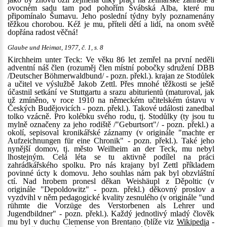
ovocném sadu tam pod pohořím Švábská Alba, které mu
připomínalo Šumavu. Jeho poslední týdny byly poznamenány
těžkou chorobou. Kéž je mu, příteli dětí a lidí, na onom světě
dopřána radost věčná!
Glaube und Heimat, 1977, č. 1, s. 8
Kirchheim unter Teck: Ve věku 86 let zemřel na první neděli
adventní náš člen (rozuměj člen místní pobočky sdružení DBB
/Deutscher Böhmerwaldbund/ - pozn. překl.). krajan ze Stodůlek
a učitel ve výslužbě Jakob Zettl. Přes mnohé těžkosti se ještě
účastnil setkání ve Stuttgartu a srazu abiturientů (maturoval, jak
už zmíněno, v roce 1910 na německém učitelském ústavu v
Českých Budějovicích - pozn. překl.). Takové události zanedbal
tolko vzácně. Pro kolébku svého rodu, tj. Stodůlky (ty jsou tu
mylně označeny za jeho rodiště /"Geburtsort"/ - pozn. překl.) a
okolí, sepisoval kronikářské záznamy (v originále "machte er
Aufzeichnungen für eine Chronik" - pozn. překl.). Také jeho
nynější domov, tj. město Weilheim an der Teck, mu nebyl
lhostejným. Celá léta se tu aktivně podílel na práci
zahrádkářského spolku. Pro nás krajany byl Zettl příkladem
povinné úcty k domovu. Jeho souhlas nám pak byl obzvláštní
ctí. Nad hrobem pronesl děkan Weishäupl z Děpoltic (v
originále "Depoldowitz" - pozn. překl.) děkovný proslov a
vyzdvihl v něm pedagogické kvality zesnulého (v originále "und
rühmte die Vorzüge des Verstorbenen als Lehrer und
Jugendbildner" - pozn. překl.). Každý jednotlivý mladý člověk
mu byl v duchu Clemense von Brentano (blíže viz
Wikipedia
-