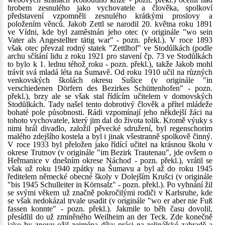
hrobem zesnulého jako vychovatele a člověka, spolkoví
představení vzpomněli zesnulého krátkými proslovy a
položením věnců. Jakob Zettl se narodil 20. května roku 1891
ve Vídni, kde byl zaměstnán jeho otec (v originále "wo sein
Vater als Angestellter tätig war" - pozn. překl.). V roce 1893
však otec převzal rodný statek "Zettlhof" ve Stodůlkách (podle
archu sčítání lidu z roku 1921 pro stavení čp. 73 ve Stodůlkách
to bylo k 1. lednu téhož roku - pozn. překl.), takže Jakob mohl
trávit svá mladá léta na Šumavě. Od roku 1910 učil na různých
venkovských školách okresu Sušice (v originále "in
verschiedenen Dörfern des Bezirkes Schüttenhofen" - pozn.
překl.), brzy ale se však stal řídícím učitelem v domovských
Stodůlkách. Tady našel tento dobrotivý člověk a přítel mládeže
bohaté pole působnosti. Rádi vzpomínají jeho někdejší žáci na
tohoto vychovatele, který jim dal do života tolik. Kromě výuky s
nimi hrál divadlo, založil pěvecké sdružení, byl regenschorim
malého zdejšího kostela a byl i jinak všestranně spolkově činný.
V roce 1933 byl přeložen jako řídící učitel na krásnou školu v
okrese Trutnov (v originále "im Bezirk Trautenau", jde ovšem o
Heřmanice v dnešním okrese Náchod - pozn. překl.), vrátil se
však už roku 1940 zpátky na Šumavu a byl až do roku 1945
ředitelem německé obecné školy v Dolejším Krušci (v originále
"bis 1945 Schulleiter in Körnsalz" - pozn. překl.). Po vyhnání žil
se svými věkem už značně pokročilými rodiči v Karlsruhe, kde
se však nedokázal trvale usadit (v originále "wo er aber nie Fuß
fassen konnte" - pozn. překl.). Jakmile to běh času dovolil,
přesídlil do už zmíněného Weilheim an der Teck. Zde konečně
jako by znovu ožil zejména díky práci na zelinářské zahradě a