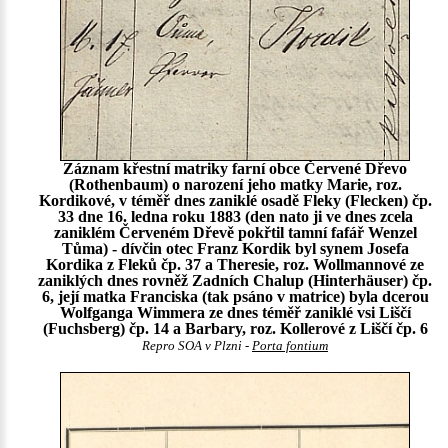
Záznam křestní matriky farní obce Červené Dřevo
(Rothenbaum) o narození jeho matky Marie, roz.
Kordikové, v téměř dnes zaniklé osadě Fleky (Flecken) čp.
33 dne 16. ledna roku 1883 (den nato ji ve dnes zcela
zaniklém Červeném Dřevě pokřtil tamní fafář Wenzel
Tůma) - dívčin otec Franz Kordik byl synem Josefa
Kordika z Fleků čp. 37 a Theresie, roz. Wollmannové ze
zaniklých dnes rovněž Zadních Chalup (Hinterhäuser) čp.
6, její matka Franciska (tak psáno v matrice) byla dcerou
Wolfganga Wimmera ze dnes téměř zaniklé vsi Liščí
(Fuchsberg) čp. 14 a Barbary, roz. Kollerové z Liščí čp. 6
Repro SOA v Plzni -
Porta fontium