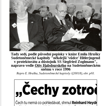
Tady sedí, podle původní popisky v knize Emila Hrušky
Sudetoněmecké kapitoly "někdejší 'vůdce' Hitlerjugend
v protektorátu a důstojník SS Siegfried Zoglmann",
napravo vedle
Otty Habsburského
na Sudetoněmeckém
sněmu v roce 1996
Repro E. Hruška, Sudetoněmecké kapitoly /(20018), obr. příl.