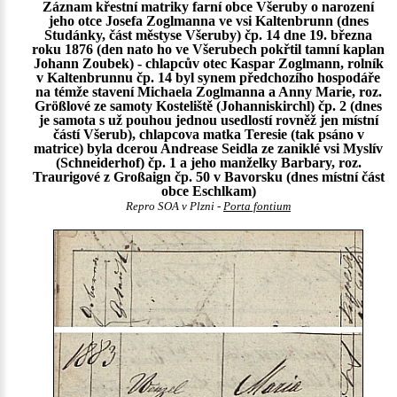
Záznam křestní matriky farní obce Všeruby o narození
jeho otce Josefa Zoglmanna ve vsi Kaltenbrunn (dnes
Studánky, část městyse Všeruby) čp. 14 dne 19. března
roku 1876 (den nato ho ve Všerubech pokřtil tamní kaplan
Johann Zoubek) - chlapcův otec Kaspar Zoglmann, rolník
v Kaltenbrunnu čp. 14 byl synem předchozího hospodáře
na témže stavení Michaela Zoglmanna a Anny Marie, roz.
Größlové ze samoty Kosteliště (Johanniskirchl) čp. 2 (dnes
je samota s už pouhou jednou usedlostí rovněž jen místní
částí Všerub), chlapcova matka Teresie (tak psáno v
matrice) byla dcerou Andrease Seidla ze zaniklé vsi Myslív
(Schneiderhof) čp. 1 a jeho manželky Barbary, roz.
Traurigové z Großaign čp. 50 v Bavorsku (dnes místní část
obce Eschlkam)
Repro SOA v Plzni -
Porta fontium