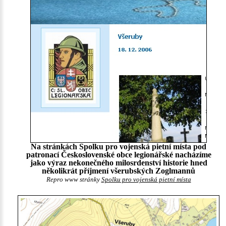
Na stránkách Spolku pro vojenská pietní místa pod
patronací Československé obce legionářské nacházíme
jako výraz nekonečného milosrdenství historie hned
několikrát příjmení všerubských Zoglmannů
Repro www stránky
Spolku pro vojenská pietní místa