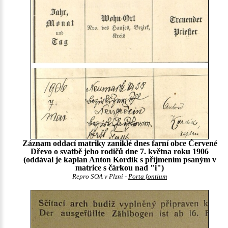
Záznam oddací matriky zaniklé dnes farní obce Červené
Dřevo o svatbě jeho rodičů dne 7. května roku 1906
(oddával je kaplan Anton Kordík s příjmením psaným v
matrice s čárkou nad "i")
Repro SOA v Plzni -
Porta fontium