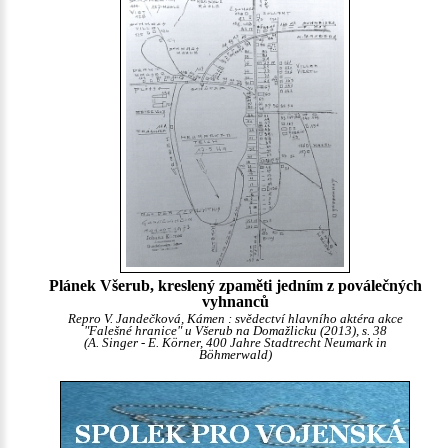
Plánek Všerub, kreslený zpaměti jedním z poválečných
vyhnanců
Repro V. Jandečková, Kámen : svědectví hlavního aktéra akce
"Falešné hranice" u Všerub na Domažlicku (2013), s. 38
(A. Singer - E. Körner, 400 Jahre Stadtrecht Neumark in
Böhmerwald)