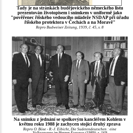
Tady je na stránkách budějovického německého listu
prezentován životopisem i snímkem v uniformě jako
"pověřenec říšského vedoucího mládeže NSDAP při úřadu
říšského protektora v Čechách a na Moravě"
Repro Budweiser Zeitung, 1939, č. 45, s. 8
Na snímku z jednání se spolkovým kancléřem Kohlem v
květnu roku 1988 je zachycen stojící druhý zprava
Repro O. Böse - R.-J. Eibicht, Die Sudetendeutschen : eine
Volksgruppe im Herzen Europas (1989), s. 169