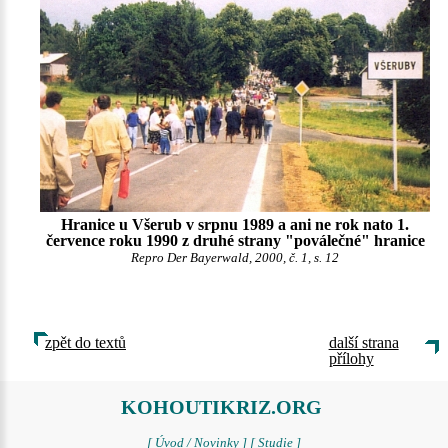
Hranice u Všerub v srpnu 1989 a ani ne rok nato 1.
července roku 1990 z druhé strany "poválečné" hranice
Repro Der Bayerwald, 2000, č. 1, s. 12
zpět do textů
další strana
přílohy
KOHOUTIKRIZ.ORG
[ Úvod / Novinky ]
[ Studie ]