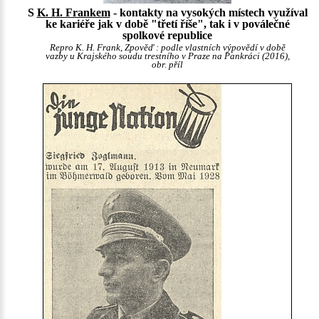
S
K. H. Frankem
- kontakty na vysokých místech využíval
ke kariéře jak v době "třetí říše", tak i v poválečné
spolkové republice
Repro K. H. Frank, Zpověď : podle vlastních výpovědí v době
vazby u Krajského soudu trestního v Praze na Pankráci (2016),
obr. příl