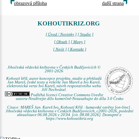
obrazová příloha
další strana
KOHOUTIKRIZ.ORG
[ Úvod / Novinky ]
[ Studie ]
[ Obsah ]
[ Mapy ]
[ Najít ]
[ Kontakt ]
Jihočeská vědecká knihovna v Českých Budějovicích ©
2001-2026
Kohoutí kříž, autor koncepce projektu, studie a překladů
Jan Mareš, české texty a rešerše Jan Mareš a Ivo Kareš,
elektronická verze Ivo Kareš, návrh responzivního webu
Jiří Nechvátal.
Podléhá licenci Creative Commons Uveďte
autora-Neužívejte dílo komerčně-Nezasahujte do díla 3.0 Česko
Citace: MAREŠ Jan. Kareš Ivo. Kohoutí Kříž : šumavské ozvěny [on-line] .
Jihočeská vědecká knihovna v Českých Budějovicích, c2001-2026, poslední
aktualizace 06.08.2026 v 20.04. [cit. 08.08.2026]. Dostupné z:
https://www.kohoutikriz.org