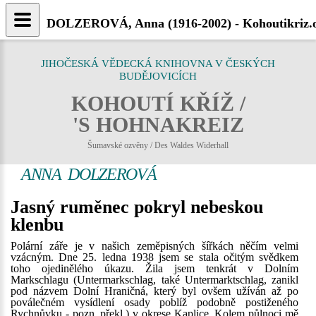
DOLZEROVÁ, Anna (1916-2002) - Kohoutikriz.
JIHOČESKÁ VĚDECKÁ KNIHOVNA V ČESKÝCH
BUDĚJOVICÍCH
KOHOUTÍ KŘÍŽ /
'S HOHNAKREIZ
Šumavské ozvěny / Des Waldes Widerhall
ANNA DOLZEROVÁ
Jasný ruměnec pokryl nebeskou
klenbu
Polární záře je v našich zeměpisných šířkách něčím velmi
vzácným. Dne 25. ledna 1938 jsem se stala očitým svědkem
toho ojedinělého úkazu. Žila jsem tenkrát v Dolním
Markschlagu (Untermarkschlag, také Untermarktschlag, zanikl
pod názvem Dolní Hraničná, který byl ovšem užíván až po
poválečném vysídlení osady poblíž podobně postiženého
Rychnůvku - pozn. překl.) v okrese Kaplice. Kolem půlnoci mě