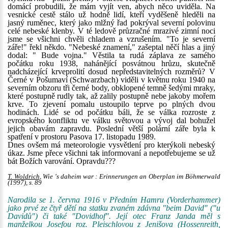
domácí probudili, že mám vyjít ven, abych něco uviděla. Na
vesnické cestě stálo už hodně lidí, kteří vyděšeně hleděli na
jasný ruměnec, který jako mlžný řad pokrýval severní polovinu
celé nebeské klenby. V té ledově průzračné mrazivé zimní noci
jsme se všichni chvěli chladem a vzrušením. "To je severní
záře!" řekl někdo. "Nebeské znamení," zašeptal něčí hlas a jiný
dodal: " Bude vojna." Věstila ta rudá záplava ze samého
počátku roku 1938, nahánějící posvátnou hrůzu, skutečně
nadcházející krveprolití dosud nepředstavitelných rozměrů? V
Černé v Pošumaví (Schwarzbach) viděli v květnu roku 1940 na
severním obzoru tři černé body, obklopené temně šedými mraky,
které postupně rudly tak, až zalily postupně nebe jakoby mořem
krve. To zjevení pomalu ustoupilo teprve po plných dvou
hodinách. Lidé se od počátku báli, že se válka rozroste z
evropského konfliktu ve válku světovou a vývoj dal bohužel
jejich obavám zapravdu. Poslední větší polární záře byla k
spatření v prostoru Pasova 17. listopadu 1989.
Dnes ovšem má meteorologie vysvětlení pro kterýkoli nebeský
úkaz. Jsme přece všichni tak informovaní a nepotřebujeme se už
bát Božích varování. Opravdu???
T. Woldrich
, Wie 's daheim war : Erinnerungen an Oberplan im Böhmerwald
(1997), s. 89
Narodila se 1. června 1916 v Předním Hamru (Vorderhammer)
jako prvé ze čtyř dětí na statku zvaném zdávna "beim David" ("u
Davidů") či také "Dovidhof". Její otec Franz Janda měl s
manželkou Josefou roz. Pleischlovou z Jenišova (Hossenreith,