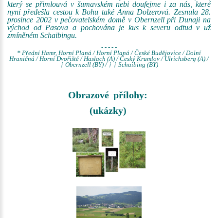
který se přimlouvá v šumavském nebi doufejme i za nás, které
nyní předešla cestou k Bohu také Anna Dolzerová. Zesnula 28.
prosince 2002 v pečovatelském domě v Obernzell při Dunaji na
východ od Pasova a pochována je kus k severu odtud v už
zmíněném Schaibingu.
- - - - -
* Přední Hamr, Horní Planá / Horní Planá / České Budějovice / Dolní
Hraničná / Horní Dvořiště / Haslach (A) / Český Krumlov / Ulrichsberg (A) /
† Obernzell (BY) / † † Schaibing (BY)
Obrazové přílohy:
(ukázky)