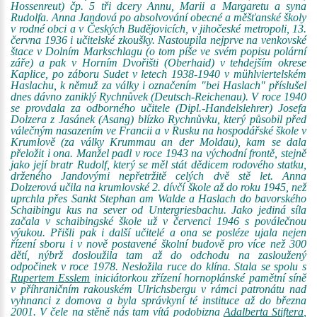
Hossenreut) čp. 5 tři dcery Annu, Marii a Margaretu a syna
Rudolfa. Anna Jandová po absolvování obecné a měšťanské školy
v rodné obci a v Českých Budějovicích, v jihočeské metropoli, 13.
června 1936 i učitelské zkoušky. Nastoupila nejprve na venkovské
štace v Dolním Markschlagu (o tom píše ve svém popisu polární
záře) a pak v Horním Dvořišti (Oberhaid) v tehdejším okrese
Kaplice, po záboru Sudet v letech 1938-1940 v mühlviertelském
Haslachu, k němuž za války i označením "bei Haslach" příslušel
dnes dávno zaniklý Rychnůvek (Deutsch-Reichenau). V roce 1940
se provdala za odborného učitele (Dipl.-Handelslehrer) Josefa
Dolzera z Jasánek (Asang) blízko Rychnůvku, který působil před
válečným nasazením ve Francii a v Rusku na hospodářské škole v
Krumlově (za války Krummau an der Moldau), kam se dala
přeložit i ona. Manžel padl v roce 1943 na východní frontě, stejně
jako její bratr Rudolf, který se měl stát dědicem rodového statku,
drženého Jandovými nepřetržitě celých dvě stě let. Anna
Dolzerová učila na krumlovské 2. dívčí škole až do roku 1945, než
uprchla přes Sankt Stephan am Walde a Haslach do bavorského
Schaibingu kus na sever od Untergriesbachu. Jako jediná síla
začala v schaibingské škole už v červenci 1946 s poválečnou
výukou. Přišli pak i další učitelé a ona se posléze ujala nejen
řízení sboru i v nově postavené školní budově pro více než 300
dětí, nýbrž dosloužila tam až do odchodu na zasloužený
odpočinek v roce 1978. Nesložila ruce do klína. Stala se spolu s
Rupertem Esslem
iniciátorkou zřízení hornoplánské pamětní síně
v příhraničním rakouském Ulrichsbergu v rámci patronátu nad
vyhnanci z domova a byla správkyní té instituce až do března
2001. V čele na stěně nás tam vítá podobizna
Adalberta Stiftera
,