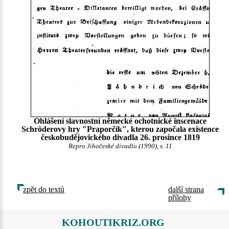
Ohlášení slavnostní německé ochotnické inscenace
Schröderovy hry "Praporčík", kterou započala existence
českobudějovického divadla 26. prosince 1819
Repro Jihočeské divadlo (1990), s. 11
zpět do textů
další strana
přílohy
KOHOUTIKRIZ.ORG