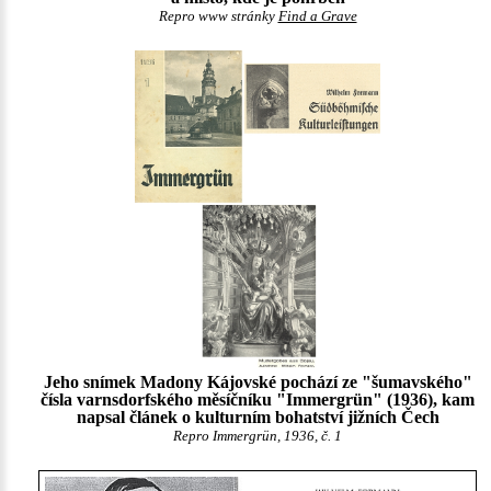
Repro www stránky
Find a Grave
Jeho snímek Madony Kájovské pochází ze "šumavského"
čísla varnsdorfského měsíčníku "Immergrün" (1936), kam
napsal článek o kulturním bohatství jižních Čech
Repro Immergrün, 1936, č. 1