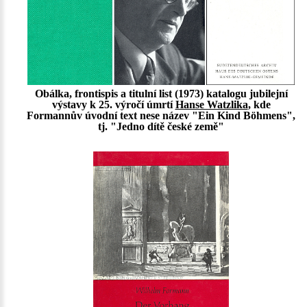
Obálka, frontispis a titulní list (1973) katalogu jubilejní
výstavy k 25. výročí úmrtí
Hanse Watzlika
, kde
Formannův úvodní text nese název "Ein Kind Böhmens",
tj. "Jedno dítě české země"