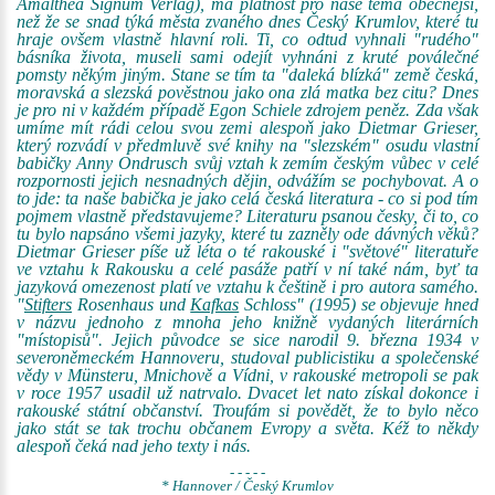
Amalthea Signum Verlag), má platnost pro naše téma obecnější,
než že se snad týká města zvaného dnes Český Krumlov, které tu
hraje ovšem vlastně hlavní roli. Ti, co odtud vyhnali "rudého"
básníka života, museli sami odejít vyhnáni z kruté poválečné
pomsty někým jiným. Stane se tím ta "daleká blízká" země česká,
moravská a slezská pověstnou jako ona zlá matka bez citu? Dnes
je pro ni v každém případě Egon Schiele zdrojem peněz. Zda však
umíme mít rádi celou svou zemi alespoň jako Dietmar Grieser,
který rozvádí v předmluvě své knihy na "slezském" osudu vlastní
babičky Anny Ondrusch svůj vztah k zemím českým vůbec v celé
rozpornosti jejich nesnadných dějin, odvážím se pochybovat. A o
to jde: ta naše babička je jako celá česká literatura - co si pod tím
pojmem vlastně představujeme? Literaturu psanou česky, či to, co
tu bylo napsáno všemi jazyky, které tu zazněly ode dávných věků?
Dietmar Grieser píše už léta o té rakouské i "světové" literatuře
ve vztahu k Rakousku a celé pasáže patří v ní také nám, byť ta
jazyková omezenost platí ve vztahu k češtině i pro autora samého.
"
Stifters
Rosenhaus und
Kafkas
Schloss" (1995) se objevuje hned
v názvu jednoho z mnoha jeho knižně vydaných literárních
"místopisů". Jejich původce se sice narodil 9. března 1934 v
severoněmeckém Hannoveru, studoval publicistiku a společenské
vědy v Münsteru, Mnichově a Vídni, v rakouské metropoli se pak
v roce 1957 usadil už natrvalo. Dvacet let nato získal dokonce i
rakouské státní občanství. Troufám si povědět, že to bylo něco
jako stát se tak trochu občanem Evropy a světa. Kéž to někdy
alespoň čeká nad jeho texty i nás.
- - - - -
* Hannover / Český Krumlov