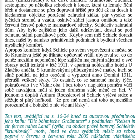
sestoupíme po několika schodech k louce, která tu lemuje říční
břeh a dostaneme se přes dopravní hřiště pro děti až na dosah k
hledanému objektu: porušená zahradní zídka, pár vysoko se
tyčících stromů a vzadu, oslnivě zářící jasnou omítkou a také
červení čerstvě pokryté mansardové střechy, Schieleův zahradní
dům. Aby bylo zajištěno jeho další udržování, dostal se pod
ochranu státní památkové péče. Kdyby sem měl Schiele dorazit
dnes, našel by namísto primitivních podmínek k bydlení všechen
myslitelný komfort.
Apropos komfort: když Schiele po svém vypovězení z města se
do Krumlova ještě po třikráte opětovně vrátil, ubytoval se, co do
peněz mezitím nepoměrně lépe zajištěn majetnými zájemci o své
obrazy nežli tenkrát v létě 1911, v apartmá noblesního hotelu U
Zlatého anděla. S krumlovskými příbuznými své matky, kteří se
silně podíleli na jeho osočení a vypuzení anno Domini 1911,
přerušil veškeré styky. To ostatně, co se samotné matky týče,
pokračovalo i ve Vídni: oba, i bez toho v napjatém poměru vůči
sobě navzájem, měli si jeden druhému stále méně co říci. V
jednom z dopisů Arthuru Roesslerovi si Schiele vylévá srdce a
stěžuje si plný hořkosti, "že pro mě nemá ani toho nejmenšího
porozumění a bohužel o nic víc ani lásky".
Ten text, uvádějící na s. 16-24 hned za autorovou předmluvou
jeho knihu "Die böhmische Großmutter" s podtitulem "Reisen in
ein fernes nahes Land" (vyšla, na obálce právě barevný Schieleův
"krumlovský" motiv, hned ve dvou vydáních měsíc za sebou
poprvé v červnu a červenci roku 2005 nákladem vídeňského