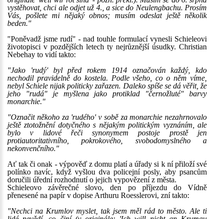
vystěhovat, chci ale odjet už 4., a sice do Neulengbachu. Prosím
Vás, pošlete mi nějaký obnos; musím odeslat ještě několik
beden."
"Poněvadž jsme rudí" - nad touhle formulací vynesli Schieleovi
životopisci v pozdějších letech ty nejrůznější úsudky. Christian
Nebehay to vidí takto:
"Jako 'rudý' byl před rokem 1914 označován každý, kdo
nechodil pravidelně do kostela. Podle všeho, co o něm víme,
nebyl Schiele nijak politicky zařazen. Daleko spíše se dá věřit, že
jeho "rudá" je myšlena jako protiklad "černožluté" barvy
monarchie."
"Označit někoho za 'rudého' v sobě za monarchie nezahrnovalo
ještě ztotožnění dotyčného s nějakým politickým vyznáním, ale
bylo v lidové řeči synonymem postoje prostě jen
protiautoritativního, pokrokového, svobodomyslného a
nekonvenčního."
Ať tak či onak - výpověď z domu platí a úřady si k ní přiloží své
polínko navíc, když vyšlou dva policejní posly, aby psancům
doručili úřední rozhodnutí o jejich vypovězení z města.
Schieleovo závěrečné slovo, den po příjezdu do Vídně
přenesené na papír v dopise Arthuru Roesslerovi, zní takto:
"Nechci na Krumlov myslet, tak jsem měl rád to město. Ale ti
lidé nevědí, co činí (v originále: 'Ich will nicht an Krumau