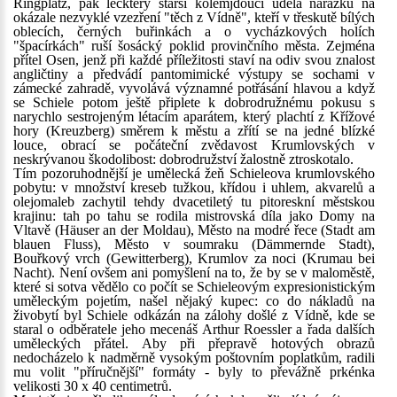
Ringplatz, pak leckterý starší kolemjdoucí udělá narážku na
okázale nezvyklé vzezření "těch z Vídně", kteří v třeskutě bílých
oblecích, černých buřinkách a o vycházkových holích
"špacírkách" ruší šosácký poklid provinčního města. Zejména
přítel Osen, jenž při každé příležitosti staví na odiv svou znalost
angličtiny a předvádí pantomimické výstupy se sochami v
zámecké zahradě, vyvolává významné potřásání hlavou a když
se Schiele potom ještě připlete k dobrodružnému pokusu s
narychlo sestrojeným létacím aparátem, který plachtí z Křížové
hory (Kreuzberg) směrem k městu a zřítí se na jedné blízké
louce, obrací se počáteční zvědavost Krumlovských v
neskrývanou škodolibost: dobrodružství žalostně ztroskotalo.
Tím pozoruhodnější je umělecká žeň Schieleova krumlovského
pobytu: v množství kreseb tužkou, křídou i uhlem, akvarelů a
olejomaleb zachytil tehdy dvacetiletý tu pitoreskní městskou
krajinu: tah po tahu se rodila mistrovská díla jako Domy na
Vltavě (Häuser an der Moldau), Město na modré řece (Stadt am
blauen Fluss), Město v soumraku (Dämmernde Stadt),
Bouřkový vrch (Gewitterberg), Krumlov za noci (Krumau bei
Nacht). Není ovšem ani pomyšlení na to, že by se v maloměstě,
které si sotva vědělo co počít se Schieleovým expresionistickým
uměleckým pojetím, našel nějaký kupec: co do nákladů na
živobytí byl Schiele odkázán na zálohy došlé z Vídně, kde se
staral o odběratele jeho mecenáš Arthur Roessler a řada dalších
uměleckých přátel. Aby při přepravě hotových obrazů
nedocházelo k nadměrně vysokým poštovním poplatkům, radili
mu volit "příručnější" formáty - byly to převážně prkénka
velikosti 30 x 40 centimetrů.