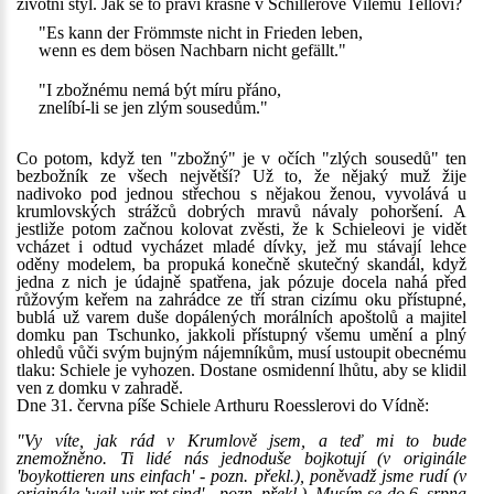
životní styl. Jak se to praví krásně v Schillerově Vilému Tellovi?
"Es kann der Frömmste nicht in Frieden leben,
wenn es dem bösen Nachbarn nicht gefällt."
"I zbožnému nemá být míru přáno,
znelíbí-li se jen zlým sousedům."
Co potom, když ten "zbožný" je v očích "zlých sousedů" ten
bezbožník ze všech největší? Už to, že nějaký muž žije
nadivoko pod jednou střechou s nějakou ženou, vyvolává u
krumlovských strážců dobrých mravů návaly pohoršení. A
jestliže potom začnou kolovat zvěsti, že k Schieleovi je vidět
vcházet i odtud vycházet mladé dívky, jež mu stávají lehce
oděny modelem, ba propuká konečně skutečný skandál, když
jedna z nich je údajně spatřena, jak pózuje docela nahá před
růžovým keřem na zahrádce ze tří stran cizímu oku přístupné,
bublá už varem duše dopálených morálních apoštolů a majitel
domku pan Tschunko, jakkoli přístupný všemu umění a plný
ohledů vůči svým bujným nájemníkům, musí ustoupit obecnému
tlaku: Schiele je vyhozen. Dostane osmidenní lhůtu, aby se klidil
ven z domku v zahradě.
Dne 31. června píše Schiele Arthuru Roesslerovi do Vídně:
"Vy víte, jak rád v Krumlově jsem, a teď mi to bude
znemožněno. Ti lidé nás jednoduše bojkotují (v originále
'boykottieren uns einfach' - pozn. překl.), poněvadž jsme rudí (v
originále 'weil wir rot sind' - pozn. překl.). Musím se do 6. srpna