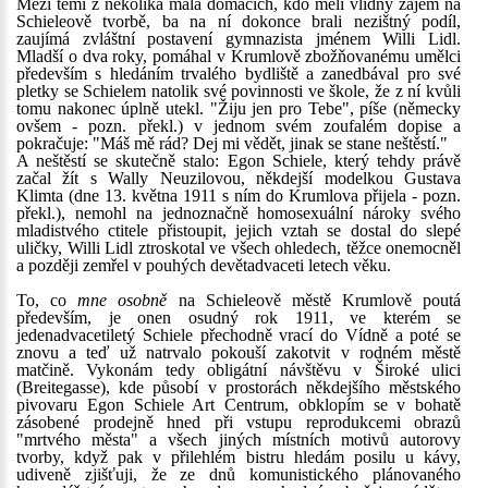
Mezi těmi z několika mála domácích, kdo měli vlídný zájem na
Schieleově tvorbě, ba na ní dokonce brali nezištný podíl,
zaujímá zvláštní postavení gymnazista jménem Willi Lidl.
Mladší o dva roky, pomáhal v Krumlově zbožňovanému umělci
především s hledáním trvalého bydliště a zanedbával pro své
pletky se Schielem natolik své povinnosti ve škole, že z ní kvůli
tomu nakonec úplně utekl. "Žiju jen pro Tebe", píše (německy
ovšem - pozn. překl.) v jednom svém zoufalém dopise a
pokračuje: "Máš mě rád? Dej mi vědět, jinak se stane neštěstí."
A neštěstí se skutečně stalo: Egon Schiele, který tehdy právě
začal žít s Wally Neuzilovou, někdejší modelkou Gustava
Klimta (dne 13. května 1911 s ním do Krumlova přijela - pozn.
překl.), nemohl na jednoznačně homosexuální nároky svého
mladistvého ctitele přistoupit, jejich vztah se dostal do slepé
uličky, Willi Lidl ztroskotal ve všech ohledech, těžce onemocněl
a později zemřel v pouhých devětadvaceti letech věku.
To, co
mne osobně
na Schieleově městě Krumlově poutá
především, je onen osudný rok 1911, ve kterém se
jedenadvacetiletý Schiele přechodně vrací do Vídně a poté se
znovu a teď už natrvalo pokouší zakotvit v rodném městě
matčině. Vykonám tedy obligátní návštěvu v Široké ulici
(Breitegasse), kde působí v prostorách někdejšího městského
pivovaru Egon Schiele Art Centrum, obklopím se v bohatě
zásobené prodejně hned při vstupu reprodukcemi obrazů
"mrtvého města" a všech jiných místních motivů autorovy
tvorby, když pak v přilehlém bistru hledám posilu u kávy,
udiveně zjišťuji, že ze dnů komunistického plánovaného