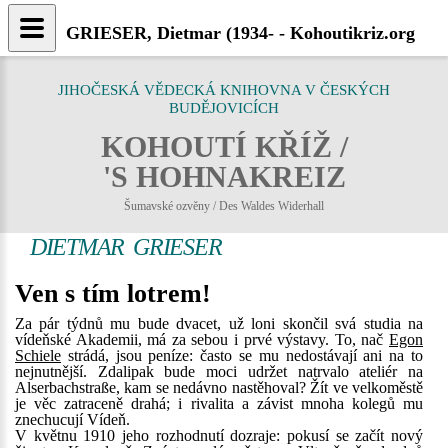
GRIESER, Dietmar (1934- - Kohoutikriz.org
JIHOČESKÁ VĚDECKÁ KNIHOVNA V ČESKÝCH
BUDĚJOVICÍCH
KOHOUTÍ KŘÍŽ /
'S HOHNAKREIZ
Šumavské ozvěny / Des Waldes Widerhall
DIETMAR GRIESER
Ven s tím lotrem!
Za pár týdnů mu bude dvacet, už loni skončil svá studia na
vídeňské Akademii, má za sebou i prvé výstavy. To, nač
Egon
Schiele
strádá, jsou peníze: často se mu nedostávají ani na to
nejnutnější. Zdalipak bude moci udržet natrvalo ateliér na
Alserbachstraße, kam se nedávno nastěhoval? Žít ve velkoměstě
je věc zatraceně drahá; i rivalita a závist mnoha kolegů mu
znechucují Vídeň.
V květnu 1910 jeho rozhodnutí dozraje: pokusí se začít nový