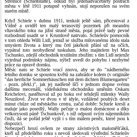
Střelnice (Schießstätte), odkud byl jedenadvacetiletý postrach
města v létě 1911 potupně vyhnán, stojí neporušen na svém
starém místě.
Když Schiele v dubnu 1911, tenkrát ještě sám, přicestoval z
Vídně a uviděl ten malý terasovitý pozemek při meandru
vltavského toku na jižní straně města, pojal právě tady pevné
rozhodnutí usadit se v Krumlově natrvalo. Schieleův pomocník
v tom ohledu Willi Lidl, jemuž se služba milovanému idolu stala
smyslem života a který mu četl jakékoli přání už na očích,
vypátral toto neobydlené tuskulum. Jeho majitelem byl Max
Tschunko, zdejší obchodník textilním zbožím: s tím Lidl nejenže
vyjednal podmínky nájmu, nýbrž uvedl do pohybu i nezbytné
práce na opravě domku.
Měsíc nato se Schiele vrací znovu, aby se do "nádherného
letního domku se spoustou květů na zahrádce kolem (v originále
"das herrliche Sommerhäuschen mit dem dichten Blumengarten"
- pozn. překl.)", jak jej nadšeně líčí v jednom dopise svému
dalšímu mecenáši, vídeňskému obchodníku uměním Oskaru
Reichelovi, nastěhoval už po boku své tehdejší milenky Wally
Neuzilové. Život ve dvou v té idyle, vzdálené pouhých deset
minut chůze od městského centra, začal dobře: Schiele kreslí a
maluje jako posedlý, Wally pečuje o malou domácnost a díky
velkorysosti páně Tschunkově, s níž odpustí svým nájemníkům
činži, dá se pořád ještě vyjít i s tím málem peněz, které jsou k
dispozici.
Nebezpečí hrozí ovšem ze strany závistivých maloměšťáků,
kteří už předešlého roku s nevolí sledovali výstřední Schieleův