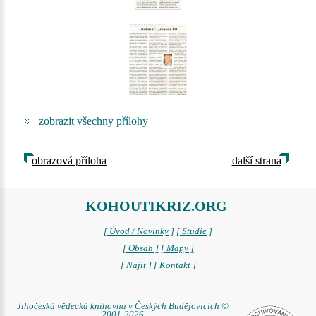
zobrazit všechny přílohy
obrazová příloha
další strana
KOHOUTIKRIZ.ORG
[ Úvod / Novinky ]
[ Studie ]
[ Obsah ]
[ Mapy ]
[ Najít ]
[ Kontakt ]
Jihočeská vědecká knihovna v Českých Budějovicích ©
2001-2026