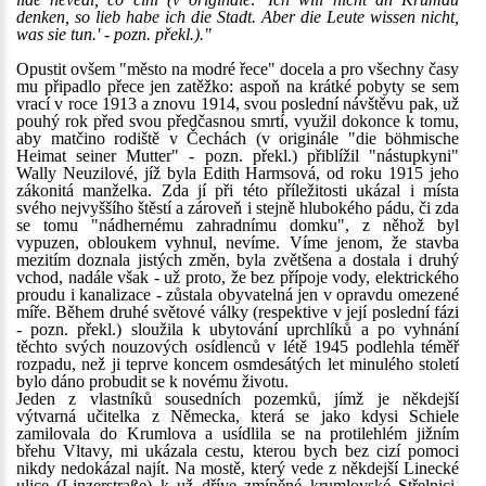
denken, so lieb habe ich die Stadt. Aber die Leute wissen nicht,
was sie tun.' - pozn. překl.)."
Opustit ovšem "město na modré řece" docela a pro všechny časy
mu připadlo přece jen zatěžko: aspoň na krátké pobyty se sem
vrací v roce 1913 a znovu 1914, svou poslední návštěvu pak, už
pouhý rok před svou předčasnou smrtí, využil dokonce k tomu,
aby matčino rodiště v Čechách (v originále "die böhmische
Heimat seiner Mutter" - pozn. překl.) přiblížil "nástupkyni"
Wally Neuzilové, jíž byla Edith Harmsová, od roku 1915 jeho
zákonitá manželka. Zda jí při této příležitosti ukázal i místa
svého nejvyššího štěstí a zároveň i stejně hlubokého pádu, či zda
se tomu "nádhernému zahradnímu domku", z něhož byl
vypuzen, obloukem vyhnul, nevíme. Víme jenom, že stavba
mezitím doznala jistých změn, byla zvětšena a dostala i druhý
vchod, nadále však - už proto, že bez přípoje vody, elektrického
proudu i kanalizace - zůstala obyvatelná jen v opravdu omezené
míře. Během druhé světové války (respektive v její poslední fázi
- pozn. překl.) sloužila k ubytování uprchlíků a po vyhnání
těchto svých nouzových osídlenců v létě 1945 podlehla téměř
rozpadu, než ji teprve koncem osmdesátých let minulého století
bylo dáno probudit se k novému životu.
Jeden z vlastníků sousedních pozemků, jímž je někdejší
výtvarná učitelka z Německa, která se jako kdysi Schiele
zamilovala do Krumlova a usídlila se na protilehlém jižním
břehu Vltavy, mi ukázala cestu, kterou bych bez cizí pomoci
nikdy nedokázal najít. Na mostě, který vede z někdejší Linecké
ulice (Linzerstraße) k už dříve zmíněné krumlovské Střelnici,