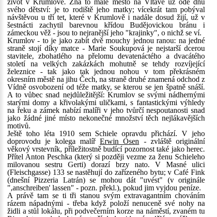
život v Krumlově. Zná to malé město na Vltavě už ode dnů
svého dětství: je to rodiště jeho matky; vícekrát tam pobýval
návštěvou u tří tet, které v Krumlově i nadále dosud žijí, už v
šestnácti zachytil barevnou křídou Budějovickou bránu i
zámeckou věž - jsou to nejranější jeho "krajinky", o nichž se ví.
Krumlov - to je jako zabít dvě mouchy jednou ranou: na jedné
straně stojí díky matce - Marie Soukupová je nejstarší dcerou
stavitele, zbohatlého na přelomu devatenáctého a dvacátého
století na velkých zakázkách mohutně se tehdy rozvíjející
železnice - tak jako tak jednou nohou v tom překrásném
okresním městě na jihu Čech, na straně druhé znamená odchod z
Vídně osvobození od téže matky, se kterou se jen špatně snáší.
A to vůbec snad nejdůležitější: Krumlov se svými nádhernými
starými domy a křivolakými uličkami, s fantastickými výhledy
na řeku a zámek nabízí malíři v jeho tvůrčí nespoutanosti snad
jako žádné jiné místo nekonečné množství těch nejlákavějších
motivů.
Ještě toho léta 1910 sem Schiele opravdu přichází. V jeho
doprovodu je kolega malíř
Erwin Osen
- zvláště originální
věkový vrstevník, příležitostně budící pozornost také jako herec.
Přítel Anton Peschka (který si později vezme za ženu Schieleho
milovanou sestru Gerti) dorazí brzy nato. V Masné ulici
(Fleischgasse) 133 se nastěhují do zařízeného bytu; v Café Fink
(dnešní Pizzeria Latrán) se mohou dát "uvést" (v originále
",anschreiben' lassen" - pozn. překl.), pokud jim vyjdou peníze.
A právě tam se ti tři stanou svým extravagantním chováním
rázem nápadnými - třeba když položí nenuceně své nohy na
židli a stůl lokálu, při podvečerním korze na náměstí, zvaném tu