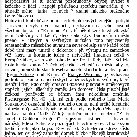
hospodářství se tu uchoval pozoruhodný obyčej uvádět u
každého z jídel i nápojů příslušnou spotřebu materiálu, tj. v
případě mého "turka" rovných 7 gramů mletého praženého
kávového zrna.
Hotov teď k obchůzce po místech Schieleových zdejších pobytů
a ovšem i výtvarných námětů, nechávám na sebe působit
všechnu tu krásu "Krumme Au", té několikeré hned vltavské
říční "zátočiny v lukách", která dala kdysi budoucímu městu
jméno. V úzkých a sevřených uličkách toho nejuceleněji
renesančního městského útvaru na sever od Alp se v každé roční
době tísní masy turistů a dokonce i při výstupu na zámeckou
věž, která tu korunuje jeden z největších hradních celků v
Evropě vůbec, se to sotva obejde bez front. Tady jistě i Schiele
často hledal stanoviště těch nejlepších výhledů na město, aby to,
co vidí, přenesl do skic, kreseb a maleb; standardní a čtivá práce
"
Egon Schiele
und Krumau"
Franze Wischina
je vybavena
podrobnou konkordancí českých a německých názvů ulic, které
ulehčují těm, kdo chtějí opravdu doslova putovat v umělcových
stopách, jejich ušlechtilý záměr. Jen domovní čísla působí jisté
těžkosti, poněvadž se během času několikrát změnila.
Fischergasse Nr. 40, jak má znít podle rodného listu Marie
Soukupové označení jejího rodného domu, není určitě identické
s dnešním čp. 40 v Rybářské ulici - tady by bylo třeba optat se
na katastrálním úřadě. Žádný problém není s hotelem "Zlatý
anděl ("Goldene Engel")": zájezdní hostinec na hlavním
náměstí, kde se Schiele v pozdějších letech ubytoval, hraje svou
tradiční roli jako kdysi. Rovněž tak Schieleova adresa číslo
jedna, ten osudový zahradní domek blízko někdejší krumlovské