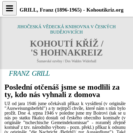
GRILL, Franz (1896-1965) - Kohoutikriz.org
JIHOČESKÁ VĚDECKÁ KNIHOVNA V ČESKÝCH
BUDĚJOVICÍCH
KOHOUTÍ KŘÍŽ /
'S HOHNAKREIZ
Šumavské ozvěny / Des Waldes Widerhall
FRANZ GRILL
Poslední otčenáš jsme se modlili za
ty, kdo nás vyhnali z domova
Už od jara 1946 jsme očekávali příkaz k vysídlení (v originále
"Ausweisungsbefehl") a ty nejtrpčí chvíle, které nám s ním bylo
prožít. Dne 4. srpna 1946 v poledne jsme my Boirovi (tak se u
nás po statku říkalo) dostali od českého obecního komisaře (v
originále "tschechische Gemeindekomissar" - rozuměj zřejmě
komisař z tzv. národního výboru - pozn. překl.) příkaz k odsunu
(v originále "die Nachricht /Befehl!/ zur Aussiedlung"). Také