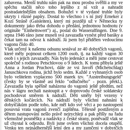
zabavena. Menší truhlu nám pak na mou prosbu svěřili a my ve
spěchu stačili něco toho lepšího z ní vzít a nahradit
postradatelnějším obsahem. Bohužel v té vydané truhle byly
ukryty i různé papíry. Dostal to všechno i s ní jistý Erneker z
Kozí Stráně (Gaisleiten), který mi později už v Německu ty
dokumenty jako třeba dohodu o předání, jednotnou hodnotu (v
originále "Einheitswert") aj., poslal do Wasseralfingen. Dne 9.
srpna 1946 ráno jsme museli svá zavazadla vynést před baráky a
čekat tam na odvoz k nádraží. Já jsem byl přidělen vedoucímu
vagonu číslo 40.
Vlak určený k našemu odsunu sestával ze 40 dobytčích vagonů,
které měly pojmout celkem 1200 osob, tj. na každý vagon 30
osob i s jejich zavazadly. Nás bylo jedenáct a měli jsme cestovat
společně s rodinou Petschlovou o 9 lidech. K tomu přibyla ještě
Anna a Jordan Pruchovi, dále ze vsi Javoří (Michetschlag)
Januschkova rodina, jichž bylo sedm. Každé z vyhnaných osob
bylo velitelem vyplaceno 500 marek tzv. "Austreibungsgeld"
(česky by se vlastně asi řeklo "odlučného" - pozn. překl.).
Zavazadla byla spěšně naházena do vagonů ještě předtím, než
nás v lágru nechali nastoupit a v doprovodu české soldatesky
pochodovat směrem k nádraží. Děti směly být vezeny v
dětských kočárcích. Na nádraží byly všichni nahnáni k
dobytčákům podle toho, kde měl kdo své věci a po nastoupení
posuvná vrata vagonů zvenčí zajištěna. Tělesně postiženým a
dětem nastupování nešlo právě nejrychleji a pak přišly na řadu
všemožné posměšky a nadávky z české strany, poněvadž vlak se
už chystal k odjezdu. Byli jsme ovšem všichni docela otupělí.
Venku ten nejnádhernější letní den a my zamčeni v dobytčích