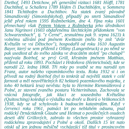
Diethof, 1493 Detichow, při generální vizitaci 1681 Höffl, 1781
Duchtihof, u Schallera 1789 Höfen či Duchtihöfen, u Sommera
1841 Tichtihofen a Duchtihov. Na statek zvaný původně
Simandlovský (Simonlofskyhof), připadlý po smrti Simandlově
ještě před rokem 1595 Rožmberkům, dne 4. října roku 1601
přenechaný však
Petrem Vokem z Rožmberka
jeho úředníkovi
Janu Nigrinovi (1603 obdařenému šlechtickým přídomkem "von
Schwarzenbach", tj. "z Černé", zesnulému pak 9. srpna 1623) k
volnému užívání pod jménem Kwittosin (mělo by znít "dvůr
Květušín ve vsi Dětochov"), hospodařil od roku 1610 Augustin
Bayer, který se sem přiženil z Olšiny (Langenbruck) a po němž se
pak usedlost až do svého zániku ve dvacátém století "po chalupě"
nazývala Boirhof, se prvý Grill, křestním jménem Matthias,
přiženil až roku 1893. Pocházel z Hrdoňova (Heinrichsöd), kde se
narodil 22. ledna 1868. Tři roky po svatbě se mu narodil syn
Franz, autor našeho vzpomínkového textu. Roku 1932 si i on
přivedl na rodný Boirhof (byl to tenkrát už největší statek v celé
farnosti a měl neuvěřitelných 82 hektarů pozemkového majetku, z
toho 40 hektarů lesa) nevěstu: byla to Hermine Rienmüllerová z
Polné, ze stavení zvaného postaru Vichterinihaus. Zachovala se
vzácná fotografie, jak kluci ze sousedního Květušína
(Quitosching) koledují o výslužku na dvoře u Boirů o Velikonocích
1938, kdy se už schylovalo k budoucím katastrofám. Když v
červenci roku 1961, patnáct let po neblahém odsunu, psal
rodácký čtrnáctideník Glaube und Heimat o poválečných osudech
deseti dětí Grillových, zabralo to všechen prostor vyhrazený
rodáckému zpravodajství z Polné a okolí. Dalších 15 let nato
otiskl už jen jednou měsíčně vycházející týž titul v prosincovém