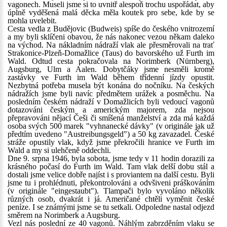
vagonech. Museli jsme si to uvnitř alespoň trochu uspořádat, aby
úplně vyděšená malá děcka měla koutek pro sebe, kde by se
mohla uvelebit.
Cesta vedla z Budějovic (Budweis) spíše do českého vnitrozemí
a my byli sklíčeni obavou, že nás nakonec vezou někam daleko
na východ. Na nákladním nádraží vlak ale přesměrovali na trať
Strakonice-Plzeň-Domažlice (Taus) do bavorského už Furth im
Wald. Odtud cesta pokračovala na Norimberk (Nürnberg),
Augsburg, Ulm a Aalen. Dobytčáky jsme nesměli kromě
zastávky ve Furth im Wald během třídenní jízdy opustit.
Nezbytná potřeba musela být konána do nočníku. Na českých
nádražích jsme byli navíc předmětem urážek a posměchu. Na
posledním českém nádraží v Domažlicích byli vedoucí vagonů
dotazováni českým a americkým majorem, zda nejsou
přepravováni nějací Češi či smíšená manželství a zda má každá
osoba svých 500 marek "vyhnanecké dávky" (v originále jak už
předtím uvedeno "Austreibungsgeld") a 50 kg zavazadel. České
stráže opustily vlak, když jsme překročili hranice ve Furth im
Wald a my si ulehčeně oddechli.
Dne 9. srpna 1946, byla sobota, jsme tedy v 11 hodin dorazili za
krásného počasí do Furth im Wald. Tam vlak delší dobu stál a
dostali jsme velice dobře najíst i s proviantem na další cestu. Byli
jsme tu i prohlédnuti, překontrolováni a odvšiveni práškováním
(v originále "eingestaubt"). Tlampači bylo vyvoláno několik
různých osob, dvakrát i já. Američané chtěli vyměnit české
peníze. I se známými jsme se tu setkali. Odpoledne nastal odjezd
směrem na Norimberk a Augsburg.
Vezl nás poslední ze 40 vagonů. Náhlým zabrzděním vlaku se