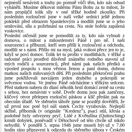
nejmenší nenávisti a touhy po pomstě vůči těm, kdo nás odsud
vyháněli. Musíme děkovat milému Pánu Bohu za tu milost, že
nám propůjčil tolik síly v oné těžké hodině zkoušky. Při
posledním rozloučení jsme v naší velké sednici ještě jednou
poklekli před obrazem Spasitelovým a modlili jsme se o jeho
smilování, sílu a požehnání na cestu. Na stole hořela zapálená
voskovice.
Poslední otčenáš jsme se pomodlili za ty, kdo nás vyhnali z
domova, o milost a milosrdenství Páně i pro ně. I naši
sourozenci a příbuzní, kteří sem přišli k rozloučení a odchodu,
modlili se s námi. Přišlo mi na mysl, jaká svátost přece jen to je,
když se poví domov. Tolik let tu prošlo v modlitbách, v těžké a
radostné práci prostřed důvěrně známého rodného stavení už
mých rodičů a sourozenců, před námi pak našich předků a
vposled pospolu s mou věrnou ženou a paní domu, dobrou
matkou našich milovaných dětí. Při posledním překročení prahu
jsme pokřižovali navzájem jeden druhého a pokropili se
svěcenou vodou. Ve jménu Páně odcházíme s těžkým srdcem.
Před statkem naberu do dlaní několik hrstí domácí země na cestu
s sebou, bez nenávisti v sobě. Dveře domu jsou pak zamčeny,
klíčový otvor přelepen exekuční páskou a klíč předán pak na
obecním úřadě. Ve sběrném táboře jsme se později dověděli, že
už první noc poté byl náš statek Čechy vyrabován. Nejlepší
skříně, příborník (v originále "Kredenz"), psací stůl, křesla a
podobně byly odvezeny pryč. Lidé z Květušína (Quitosching)
krmili dobytek, poněvadž v Dětochově od této chvíle už nikdo
nebydlil. V pondělí 5. srpna 1946 jsme museli být už v 7.00
hodin ráno připraveni k odjezdu do sběrného tábora v Českém