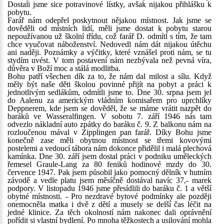
Dostali jsme sice potravinové lístky, avšak nijakou přihlášku k
pobytu.
Farář nám odepřel poskytnout nějakou místnost. Jak jsme se
dověděli od místních lidí, měli jsme dostat k pobytu starou
nepoužívanou už školní třídu, což farář D. odmítl s tím, že tam
chce vyučovat náboženství. Nedovedl nám dát nijakou útěchu
ani naději. Poznámky a výčitky, které vznášel proti nám, se tu
stydím uvést. V tom postavení nám nezbývala než pevná víra,
důvěra v Boží moc a stálá modlitba.
Bohu patří všechen dík za to, že nám dal milost a sílu. Když
měly být naše děti školou povinné přijít na pobyt a práci k
jednotlivým sedlákům, odmítli jsme to. Dne 30. srpna jsem jel
do Aalenu za americkým vládním komisařem pro uprchlíky
Deppnerem, kde jsem se dověděl, že se máme vrátit nazpět do
baráků ve Wasseralfingen. V sobotu 7. září 1946 nás tam
odvezlo nákladní auto zpátky do baráku č. 9. Z balkonu nám na
rozloučenou mával v Zipplingen pan farář. Díky Bohu jsme
konečně zase měli obytnou místnost se třemi kovovými
postelemi a vedoucí tábora nám dokonce přidělil i malá plechová
kamínka. Dne 30. září jsem dostal práci v podniku uměleckých
řemesel Graule-Lang za 80 feniků hodinové mzdy do 30.
července 1947. Pak jsem působil jako pomocný dělník v hutním
závodě a vedle platu jsem měsíčně dostával navíc 37,- marek
podpory. V listopadu 1946 jsme přesídlili do baráku č. 1 a větší
obytné místnosti. - Pro nezdravé bytové podmínky ale později
onemocněla matka i dvě z dětí a musely se delší čas léčit na
jedné klinice. Za těch okolností nám nakonec dali oprávnění
pořídit si vlastní bydlení. Po mnoha těžkostech a usilování mohla