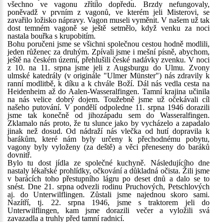
všechno ve vagonu zřítilo dopředu. Brzdy nefungovaly,
poněvadž v prvním z vagonů, ve kterém jeli Misterovi, se
zavařilo ložisko nápravy. Vagon museli vyměnit. V našem už tak
dost temném vagoně se ještě setmělo, když venku za noci
nastala bouřka s krupobitím.
Bohu poručeni jsme se všichni společnou cestou hodně modlili,
jeden růženec za druhým. Zpívali jsme i mešní písně, abychom,
ještě na českém území, přehlušili české nadávky zvenku. V noci
z 10. na 11. srpna jsme jeli z Augsburgu do Ulmu. Zvony
ulmské katedrály (v originále "Ulmer Münster") nás zdravily k
ranní modlitbě, k díku a k chvále Boží. Dál nás vedla cesta na
Heidenheim až do Aalen-Wasseralfingen. Tamní krajina učinila
na nás velice dobrý dojem. Toužebně jsme už očekávali cíl
našeho putování. V pondělí odpoledne 11. srpna 1946 dorazili
jsme tak konečně od jihozápadu sem do Wasseralfingen.
Zklamalo nás proto, že tu slunce jako by vycházelo a zapadalo
jinak než dosud. Od nádraží nás vlečka od hutí dopravila k
barákům, které nám byly určeny k přechodnému pobytu,
vagony byly vyloženy (za deště) a věci přeneseny do baráků
dovnitř.
Bylo tu dost jídla ze společné kuchyně. Následujícího dne
nastaly lékařské prohlídky, očkování a důkladná očista. Žili jsme
v barácích toho přestupního lágru po deset dnů a dalo se to
snést. Dne 21. srpna odvezli rodinu Pruchových, Petschlových
aj. do Unterwilflingen. Zůstali jsme najednou skoro sami.
Nazítří, tj. 22. srpna 1946, jsme s traktorem jeli do
Unterwilflingen, kam jsme dorazili večer a vyložili svá
zavazadla a truhly před tamní radnicí.