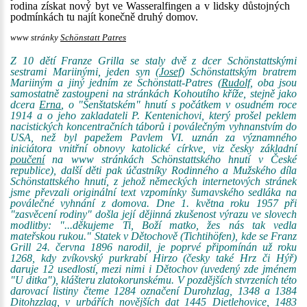
rodina získat nový byt ve Wasseralfingen a v lidsky důstojných
podmínkách tu najít konečně druhý domov.
www stránky
Schönstatt Patres
Z 10 dětí Franze Grilla se staly dvě z dcer Schönstattskými
sestrami Mariinými, jeden syn (
Josef
) Schönstattským bratrem
Mariiným a jiný jedním ze Schönstatt-Patres (
Rudolf
, oba jsou
samostatně zastoupeni na stránkách Kohoutího kříže, stejně jako
dcera
Erna
, o "Šenštatském" hnutí s počátkem v osudném roce
1914 a o jeho zakladateli P. Kentenichovi, který prošel peklem
nacistických koncentračních táborů i poválečným vyhnanstvím do
USA, než byl papežem Pavlem VI. uznán za významného
iniciátora vnitřní obnovy katolické církve, viz česky základní
poučení
na www stránkách Schönstattského hnutí v České
republice), další děti pak účastníky Rodinného a Mužského díla
Schönstattského hnutí, z jehož německých internetových stránek
jsme převzali originální text vzpomínky šumavského sedláka na
poválečné vyhnání z domova. Dne 1. května roku 1957 při
"zasvěcení rodiny" došla její dějinná zkušenost výrazu ve slovech
modlitby: "...děkujeme Ti, Boží matko, žes nás tak vedla
mateřskou rukou." Statek v Dětochově (Tichtihöfen), kde se Franz
Grill 24. června 1896 narodil, je poprvé připomínán už roku
1268, kdy zvíkovský purkrabí Hirzo (česky také Hrz či Hýř)
daruje 12 usedlostí, mezi nimi i Dětochov (uvedený zde jménem
"U ditka"), klášteru zlatokorunskému. V pozdějších stvrzeních této
darovací listiny čteme 1284 označení Durohzlag, 1348 a 1384
Ditohzzlag, v urbářích novějších dat 1445 Dietlehovice, 1483