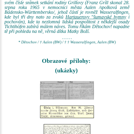
svém čísle snímek setkání rodiny Grillovy (Franz Grill skonal 28.
srpna roku 1965 v nemocnici města Aalen /spolková země
Bádensko-Württembersko/, jehož částí je rovněž Wasseralfingen,
kde byl tři dny nato za zvuků
Hartauerovy "šumavské hymny
i
pochován), kde ta nezlomná lidská pospolitost z někdejší osady
Tichtihöfen zabírá málem náves. Tomu říkám Dětochov! napadne
tě při pohledu na ně, věrná dítka Matky Boží.
- - - - -
* Dětochov / † Aalen (BW) / † † Wasseralfingen, Aalen (BW)
Obrazové přílohy:
(ukázky)