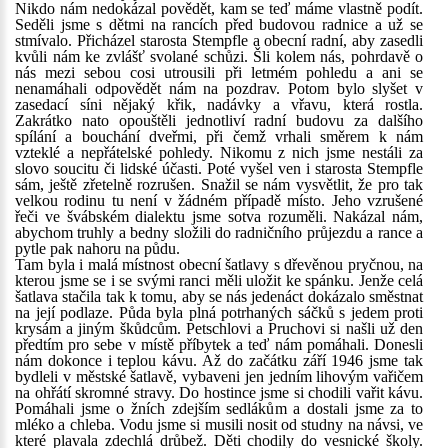
Nikdo nám nedokázal povědět, kam se teď máme vlastně podít.
Seděli jsme s dětmi na rancích před budovou radnice a už se
stmívalo. Přicházel starosta Stempfle a obecní radní, aby zasedli
kvůli nám ke zvlášť svolané schůzi. Šli kolem nás, pohrdavě o
nás mezi sebou cosi utrousili při letmém pohledu a ani se
nenamáhali odpovědět nám na pozdrav. Potom bylo slyšet v
zasedací síni nějaký křik, nadávky a vřavu, která rostla.
Zakrátko nato opouštěli jednotliví radní budovu za dalšího
spílání a bouchání dveřmi, při čemž vrhali směrem k nám
vzteklé a nepřátelské pohledy. Nikomu z nich jsme nestáli za
slovo soucitu či lidské účasti. Poté vyšel ven i starosta Stempfle
sám, ještě zřetelně rozrušen. Snažil se nám vysvětlit, že pro tak
velkou rodinu tu není v žádném případě místo. Jeho vzrušené
řeči ve švábském dialektu jsme sotva rozuměli. Nakázal nám,
abychom truhly a bedny složili do radničního průjezdu a rance a
pytle pak nahoru na půdu.
Tam byla i malá místnost obecní šatlavy s dřevěnou pryčnou, na
kterou jsme se i se svými ranci měli uložit ke spánku. Jenže celá
šatlava stačila tak k tomu, aby se nás jedenáct dokázalo směstnat
na její podlaze. Půda byla plná potrhaných sáčků s jedem proti
krysám a jiným škůdcům. Petschlovi a Pruchovi si našli už den
předtím pro sebe v místě příbytek a teď nám pomáhali. Donesli
nám dokonce i teplou kávu. Až do začátku září 1946 jsme tak
bydleli v městské šatlavě, vybaveni jen jedním lihovým vařičem
na ohřátí skromné stravy. Do hostince jsme si chodili vařit kávu.
Pomáhali jsme o žních zdejším sedlákům a dostali jsme za to
mléko a chleba. Vodu jsme si musili nosit od studny na návsi, ve
které plavala zdechlá drůbež. Děti chodily do vesnické školy.