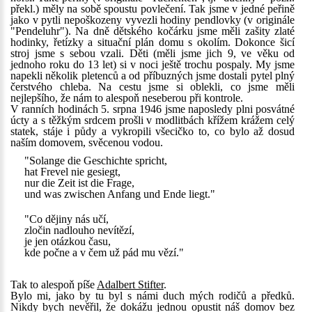
překl.) měly na sobě spoustu povlečení. Tak jsme v jedné peřině
jako v pytli nepoškozeny vyvezli hodiny pendlovky (v originále
"Pendeluhr"). Na dně dětského kočárku jsme měli zašity zlaté
hodinky, řetízky a situační plán domu s okolím. Dokonce šicí
stroj jsme s sebou vzali. Děti (měli jsme jich 9, ve věku od
jednoho roku do 13 let) si v noci ještě trochu pospaly. My jsme
napekli několik pletenců a od příbuzných jsme dostali pytel plný
čerstvého chleba. Na cestu jsme si oblekli, co jsme měli
nejlepšího, že nám to alespoň neseberou při kontrole.
V ranních hodinách 5. srpna 1946 jsme naposledy plni posvátné
úcty a s těžkým srdcem prošli v modlitbách křížem krážem celý
statek, stáje i půdy a vykropili všecičko to, co bylo až dosud
naším domovem, svěcenou vodou.
"Solange die Geschichte spricht,
hat Frevel nie gesiegt,
nur die Zeit ist die Frage,
und was zwischen Anfang und Ende liegt."
"Co dějiny nás učí,
zločin nadlouho nevítězí,
je jen otázkou času,
kde počne a v čem už pád mu vězí."
Tak to alespoň píše
Adalbert Stifter
.
Bylo mi, jako by tu byl s námi duch mých rodičů a předků.
Nikdy bych nevěřil, že dokážu jednou opustit náš domov bez