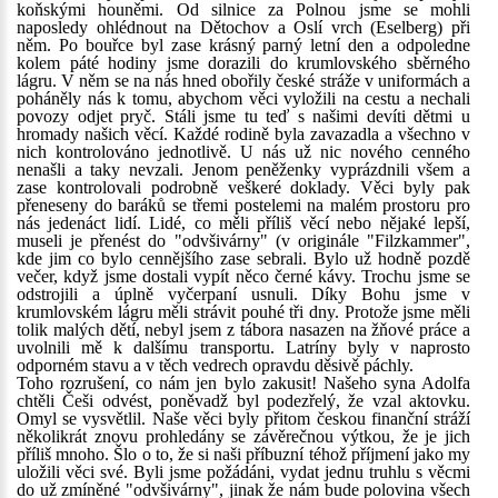
koňskými houněmi. Od silnice za Polnou jsme se mohli
naposledy ohlédnout na Dětochov a Oslí vrch (Eselberg) při
něm. Po bouřce byl zase krásný parný letní den a odpoledne
kolem páté hodiny jsme dorazili do krumlovského sběrného
lágru. V něm se na nás hned obořily české stráže v uniformách a
poháněly nás k tomu, abychom věci vyložili na cestu a nechali
povozy odjet pryč. Stáli jsme tu teď s našimi devíti dětmi u
hromady našich věcí. Každé rodině byla zavazadla a všechno v
nich kontrolováno jednotlivě. U nás už nic nového cenného
nenašli a taky nevzali. Jenom peněženky vyprázdnili všem a
zase kontrolovali podrobně veškeré doklady. Věci byly pak
přeneseny do baráků se třemi postelemi na malém prostoru pro
nás jedenáct lidí. Lidé, co měli příliš věcí nebo nějaké lepší,
museli je přenést do "odvšivárny" (v originále "Filzkammer",
kde jim co bylo cennějšího zase sebrali. Bylo už hodně pozdě
večer, když jsme dostali vypít něco černé kávy. Trochu jsme se
odstrojili a úplně vyčerpaní usnuli. Díky Bohu jsme v
krumlovském lágru měli strávit pouhé tři dny. Protože jsme měli
tolik malých dětí, nebyl jsem z tábora nasazen na žňové práce a
uvolnili mě k dalšímu transportu. Latríny byly v naprosto
odporném stavu a v těch vedrech opravdu děsivě páchly.
Toho rozrušení, co nám jen bylo zakusit! Našeho syna Adolfa
chtěli Češi odvést, poněvadž byl podezřelý, že vzal aktovku.
Omyl se vysvětlil. Naše věci byly přitom českou finanční stráží
několikrát znovu prohledány se závěrečnou výtkou, že je jich
příliš mnoho. Šlo o to, že si naši příbuzní téhož příjmení jako my
uložili věci své. Byli jsme požádáni, vydat jednu truhlu s věcmi
do už zmíněné "odvšivárny", jinak že nám bude polovina všech