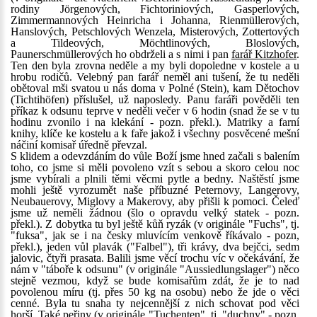
rodiny Jörgenových, Fichtoriniových, Gasperlových,
Zimmermannových Heinricha i Johanna, Rienmüllerových,
Hanslových, Petschlových Wenzela, Misterových, Zottertových
a Tildeových, Möchtlinových, Bloslových,
Paunerschmüllerových ho obdrželi a s nimi i pan
farář Kitzhofer
.
Ten den byla zrovna neděle a my byli dopoledne v kostele a u
hrobu rodičů. Velebný pan farář neměl ani tušení, že tu neděli
obětoval mši svatou u nás doma v Polné (Stein), kam Dětochov
(Tichtihöfen) příslušel, už naposledy. Panu faráři pověděli ten
příkaz k odsunu teprve v neděli večer v 6 hodin (snad že se v tu
hodinu zvonilo i na klekání - pozn. překl.). Matriky a farní
knihy, klíče ke kostelu a k faře jakož i všechny posvěcené mešní
náčiní komisař úředně převzal.
S klidem a odevzdáním do vůle Boží jsme hned začali s balením
toho, co jsme si měli povoleno vzít s sebou a skoro celou noc
jsme vybírali a plnili těmi věcmi pytle a bedny. Naštěstí jsme
mohli ještě vyrozumět naše příbuzné Peternovy, Langerovy,
Neubauerovy, Miglovy a Makerovy, aby přišli k pomoci. Čeleď
jsme už neměli žádnou (šlo o opravdu velký statek - pozn.
překl.). Z dobytka tu byl ještě kůň ryzák (v originále "Fuchs", tj.
"fuksa", jak se i na česky mluvícím venkově říkávalo - pozn,
překl.), jeden vůl plavák ("Falbel"), tři krávy, dva bejčci, sedm
jalovic, čtyři prasata. Balili jsme věcí trochu víc v očekávání, že
nám v "táboře k odsunu" (v originále "Aussiedlungslager") něco
stejně vezmou, když se bude komisařům zdát, že je to nad
povolenou míru (tj. přes 50 kg na osobu) nebo že jde o věci
cenné. Byla tu snaha ty nejcennější z nich schovat pod věci
horší. Také peřiny (v originále "Tuchenten", tj. "duchny" - pozn.