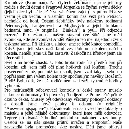
Krumlově (Krummau). Na čtyřech žebřiňácích jsme jeli my
rodiče s devíti dětmi a švagrová Jörgenka se čtyřmi svými děcky
(jejich otec byl stále ještě ve válečném zajetí) i s prarodiči a se
všemi jejich věcmi. S vlastními koňmi nás vezl pan Petrach,
pacholek od koní. Ostatní žebřiňáky byly naloženy rodinami
Peternových, Langerových a Miglových a jejich truhlami,
bednami, ranci (v originále "Binkeln") a pytli. Při odjezdu
rozezněl Pux zvon na našem stavení (ve štítě jsme měli
zvoničku, kde se zvoníval Anděl Páně) a ten měl najednou zvuk
tesknota sama. Při křížku u silnice jsme se ještě krátce pomodlili.
Když jsme jeli skrz naší farní ves Polnou a kolem našeho
kostela, neměli jsme už čas zastavit. Zaskočit na hřbitov jsem ale
přece stihl.
Světlo na hrobě zhaslo. U toho hrobu rodičů a předků tam při
kostelní zdi jsem měl oči plné hořkých slzí loučení. Trochu
posvěcené země, pod níž tam spali, jsem vzal taky s sebou a
popřál jsem jim i všem kolem tady spočinulým navěky Boží mír.
Budiž Bohu dík, že naši rodiče nemuseli zažít ty trudné hodiny
vyhnání.
Pro nejrůznější odbavovací kontroly z české strany muselo
nakonec dohromady 15 povozů při odjezdu z Polné ještě pěkně
dlouho čekat. Musely být odevzdány všechny policejní doklady
a dostali jsme nové papíry k odsunu (v originále
"Ausweisungspapiere"). Požadovali na nás i všechny doklady o
majetku a ještě nějaké dokumenty, které jsme měli odevzdat.
Teprve po dvanácté hodině polední se nakonec vozy hnuly.
Cestou se na nás snesla průtrž mračen a krupobití. Naše
zavazadla byla promočena skrz naskrz. Děti jsme přikryli