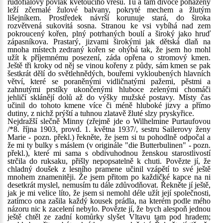
rudofialový povlak kvetoucího vřesu. Tu a tam divoce poházeny
leží zčernalé žulové balvany, pokryté mechem a žlutým
lišejníkem. Prostředek návrší korunuje stará, do široka
rozvětvená sukovitá sosna. Stranou ke vsi vybíhá nad zem
pokroucený kořen, plný potrhaných boulí a široký jako hruď
zápasníkova. Prastarý, jizvami širokými jak dětská dlaň na
mnoha místech zedraný kořen se ohýbá tak, že jsem ho mohl
užít k příjemnému posezení, záda opřena o stromový kmen.
Ještě tři kroky od něj se vinou kořeny z půdy, sám kmen se pak
šestkrát dělí do světlehnědých, bouřemi vykloubených hlavních
větví, které se poraněnými vidličnatými pažemi, pěstmi a
zahnutými prstíky ukončenými hluboce zelenými chomáči
jehličí sklánějí dolů až do výšky mužské postavy. Místy čas
učinil do tohoto kmene více či méně hluboké jizvy a přímo
dutiny, z nichž prýští a tuhnou zlatavě žluté slzy pryskyřice.
Nejdražší slečně Minny (zřejmě jde o Wilhelmine Purtaufovou
/*8. října 1903, provd. 1. května 1937/, sestru Sailerovy ženy
Marie - pozn. překl.) řekněte, že jsem si tu pohodlně odpočal a
že mi ty bulky s máslem (v originále "die Butterbulinen" - pozn.
překl.), které mi sama s obdivuhodnou ženskou starostlivostí
strčila do ruksaku, přišly nepopsatelně k chuti. Povězte jí, že
chladný doušek z lesního pramene učinil vzápětí to své ještě
mnohem znamenitěji. Že jsem přitom po každičké kapce na ni
desetkrát myslel, nemusím tu dále zdůvodňovat. Řekněte jí ještě,
jak je mi velice líto, že jsem si nemohl déle užít její společnosti,
zatímco ona zašila každý kousek prádla, na kterém podle mého
názoru nic k zacelení nebylo. Povězte jí, že bych alespoň jednou
ještě chtěl ze zadní komůrky slyšet Vltavu tam pod hradem;