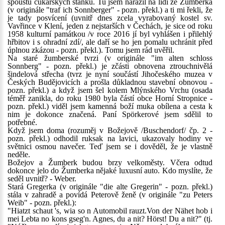
spoustu cukářských stánků. Tu jsem narazil na lidi ze Žumberka
(v originále "traf ich Sonnberger" - pozn. překl.) a ti mi řekli, že
je tady posvícení (uvnitř dnes zcela vyrabovaný kostel sv.
Vavřince v Klení, jeden z nejstarších v Čechách, je sice od roku
1958 kulturní památkou /v roce 2016 jí byl vyhlášen i přilehlý
hřbitov i s ohradní zdí/, ale daří se ho jen pomalu uchránit před
úplnou zkázou - pozn. překl.). Tomu jsem rád uvěřil.
Na staré žumberské tvrzi (v originále "im alten schloss
Sonnberg" - pozn. překl.) je zčásti obnovena ztrouchnivělá
šindelová střecha (tvrz je nyní součástí Jihočeského muzea v
Českých Budějovicích a prošla důkladnou stavební obnovou -
pozn. překl.) a když jsem šel kolem Mlýnského Vrchu (osada
téměř zanikla, do roku 1980 byla částí obce Horní Stropnice -
pozn. překl.) viděl jsem kamenná boží muka obílena a cesta k
nim je dokonce značená. Paní Spörkerové jsem sdělil to
potřebné.
Když jsem doma (rozuměj v Božejově /Buschendorf/ čp. 2 -
pozn. překl.) odhodil ruksak na lavici, ukazovaly hodiny ve
světnici osmou navečer. Teď jsem se i dověděl, že je vlastně
neděle.
Božejov a Žumberk budou brzy velkoměsty. Včera odtud
dokonce jelo do Žumberka nějaké luxusní auto. Kdo myslíte, že
seděl uvnitř? - Weber.
Stará Gregerka (v originále "die alte Gregerin" - pozn. překl.)
stála v zahradě a povídá Peterově ženě (v originále "zu Peters
Weib" - pozn. překl.):
"Hiatzt schaut 's, wia so n Automobil rauzt.Von der Nähet hob i
mei Lebta no kons gseg'n. Agnes, du a nit? Hörst! Du a nit?" (tj.