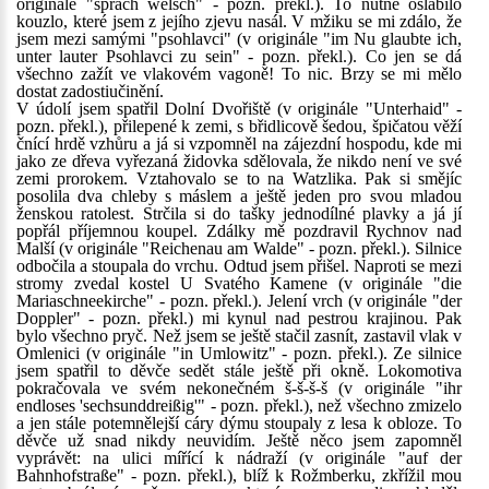
originále "sprach welsch" - pozn. překl.). To nutně oslabilo
kouzlo, které jsem z jejího zjevu nasál. V mžiku se mi zdálo, že
jsem mezi samými "psohlavci" (v originále "im Nu glaubte ich,
unter lauter Psohlavci zu sein" - pozn. překl.). Co jen se dá
všechno zažít ve vlakovém vagoně! To nic. Brzy se mi mělo
dostat zadostiučinění.
V údolí jsem spatřil Dolní Dvořiště (v originále "Unterhaid" -
pozn. překl.), přilepené k zemi, s břidlicově šedou, špičatou věží
čnící hrdě vzhůru a já si vzpomněl na zájezdní hospodu, kde mi
jako ze dřeva vyřezaná židovka sdělovala, že nikdo není ve své
zemi prorokem. Vztahovalo se to na Watzlika. Pak si smějíc
posolila dva chleby s máslem a ještě jeden pro svou mladou
ženskou ratolest. Strčila si do tašky jednodílné plavky a já jí
popřál příjemnou koupel. Zdálky mě pozdravil Rychnov nad
Malší (v originále "Reichenau am Walde" - pozn. překl.). Silnice
odbočila a stoupala do vrchu. Odtud jsem přišel. Naproti se mezi
stromy zvedal kostel U Svatého Kamene (v originále "die
Mariaschneekirche" - pozn. překl.). Jelení vrch (v originále "der
Doppler" - pozn. překl.) mi kynul nad pestrou krajinou. Pak
bylo všechno pryč. Než jsem se ještě stačil zasnít, zastavil vlak v
Omlenici (v originále "in Umlowitz" - pozn. překl.). Ze silnice
jsem spatřil to děvče sedět stále ještě při okně. Lokomotiva
pokračovala ve svém nekonečném š-š-š-š (v originále "ihr
endloses 'sechsunddreißig'" - pozn. překl.), než všechno zmizelo
a jen stále potemnělejší cáry dýmu stoupaly z lesa k obloze. To
děvče už snad nikdy neuvidím. Ještě něco jsem zapomněl
vyprávět: na ulici mířící k nádraží (v originále "auf der
Bahnhofstraße" - pozn. překl.), blíž k Rožmberku, zkřížil mou