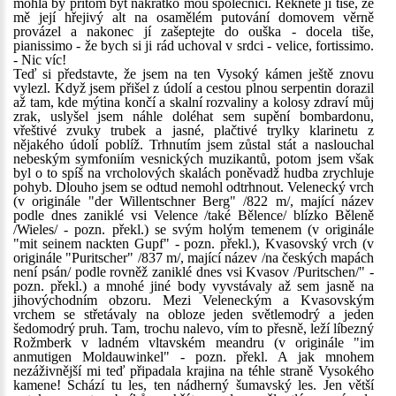
mohla by přitom být nakrátko mou společnicí. Řekněte jí tiše, že
mě její hřejivý alt na osamělém putování domovem věrně
provázel a nakonec jí zašeptejte do ouška - docela tiše,
pianissimo - že bych si ji rád uchoval v srdci - velice, fortissimo.
- Nic víc!
Teď si představte, že jsem na ten Vysoký kámen ještě znovu
vylezl. Když jsem přišel z údolí a cestou plnou serpentin dorazil
až tam, kde mýtina končí a skalní rozvaliny a kolosy zdraví můj
zrak, uslyšel jsem náhle doléhat sem supění bombardonu,
vřeštivé zvuky trubek a jasné, plačtivé trylky klarinetu z
nějakého údolí poblíž. Trhnutím jsem zůstal stát a naslouchal
nebeským symfoniím vesnických muzikantů, potom jsem však
byl o to spíš na vrcholových skalách poněvadž hudba zrychluje
pohyb. Dlouho jsem se odtud nemohl odtrhnout. Velenecký vrch
(v originále "der Willentschner Berg" /822 m/, mající název
podle dnes zaniklé vsi Velence /také Bělence/ blízko Běleně
/Wieles/ - pozn. překl.) se svým holým temenem (v originále
"mit seinem nackten Gupf" - pozn. překl.), Kvasovský vrch (v
originále "Puritscher" /837 m/, mající název /na českých mapách
není psán/ podle rovněž zaniklé dnes vsi Kvasov /Puritschen/" -
pozn. překl.) a mnohé jiné body vyvstávaly až sem jasně na
jihovýchodním obzoru. Mezi Veleneckým a Kvasovským
vrchem se střetávaly na obloze jeden světlemodrý a jeden
šedomodrý pruh. Tam, trochu nalevo, vím to přesně, leží líbezný
Rožmberk v ladném vltavském meandru (v originále "im
anmutigen Moldauwinkel" - pozn. překl. A jak mnohem
nezáživnější mi teď připadala krajina na téhle straně Vysokého
kamene! Schází tu les, ten nádherný šumavský les. Jen větší