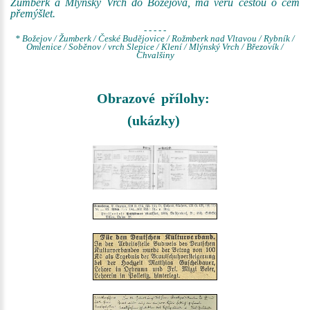
Žumberk a Mlýnský Vrch do Božejova, má věru cestou o čem
přemýšlet.
- - - - -
* Božejov / Žumberk / České Budějovice / Rožmberk nad Vltavou / Rybník /
Omlenice / Soběnov / vrch Slepice / Klení / Mlýnský Vrch / Březovík /
Chvalšiny
Obrazové přílohy:
(ukázky)