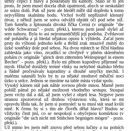
strhly čepici z hlavy a poškrábaly mi kalhoty. Stalo se to jen
proto, že jsem musel docela dbát opatrnosti, abych se neskutálel
ze srázu dolů. Pak už jsem ale hleděl mířit dál dopředu k tomu
nejvyššímu skalnímu bodu. Vrchol tvořil nepříznivě klenutý
útvar, z něhož jsem se sotva odvážil obrátit oči pod sebe níž.
Tam šuměla a šplounala divoká říčka Černá (v originále "die
wilde Schwarzau" - pozn. překl.), kterou jsem jasně slyšel až
sem nahoru. Byla to asi nejromantičtější její podoba. Zvědavost
mě poháněla a já hledal nějakou oporu k výhledu. Zaťal jsem
prsty do výhonů jednoho keře a třeštil zrak mrazivě ztuhlý do
úzké soutěsky dole pod sebou. Na dvou místech se říční hladina
zableskla jako víno, zrcadlící se chvějivě v plném skleněném
poháru (v originále "gleich dem zitternden Weinspiegel in einem
Becher" - pozn. překl.). Bylo mi přitom kupodivu příjemně na
mysli. Hlučně dorážely temné vlnky na nehybné skalisko břehu
a řádně pročesávaly kapradiny a dlouhé smyčky mechů. I
malému satanáši bylo by tu za nějaké modravé měsíční noci
úzko u srdce. Jednou se musíme na tahle místa vydat spolu.
Vysoký kámen stál pak náhle rovnou přede mnou. Marně jsem
poblíž pátral po nějaké možnosti vhodného sestupu. Stoupal
jsem vrchy dál a dál, až jsem vyšel z objetí lesa. Nejprve jsem
stranou zpozoroval už druhou výstavnou vilu, která se mi
opravdu líbila tak, že jsem si pomyslel: ta tu musí stát snad kvůli
mně. K čemu by si s tím ale člověk dělal hlavu? Budou se
vždycky činit jiní, co se nespokojí s obyčejnou komůrkou (v
originále "die sich nicht mit Stübchen begnügen mögen" - pozn.
překl.).
Už mimo les jsem měl znovu před sebou lučiny a na polních