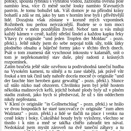
potoky, spousta rybníků s vyhřátou vodou, zažloutlá ovesná pole
namísto lesa, více či méně suché louky namísto šťavnatých
pastvin. Je tomu bohužel tak. Váš domov je na přírodní krásy
bohatší a zdá se mi, jako by tam v horním lese byli i přívětivější
lidé. Dozajista však zůstane v koruně mých vzpomínek
Rožmberk tou perlou nejvzácnější. Budete se o tom moci
přesvědčit v mém pozdějším životě. Neboť tam u vás miluji
každý kámen v cestě, každý střešní šindel a každou kapku řeky
Vltavy (v originále "und jeden Tropfen der Moldau" - pozn.
překl.). Ještě nikdy jsem do sebe nepojal tolik síly, tolik látky
plodného obsahu a báječné formy jako v těchto třech dnech.
Psát o tom znamená dát vyschnout inkoustu v kalamáři, snít o
tom je nepřekonatelný stav duše, plný radosti z krásných
rozpomínek.
Zatím bzučela ještě stále ozvěnou ta podivuhodná taneční hudba
na Vysokém kameni, tu silněji a tu zase slaběji, jak právě vítr
foukal a ten tak činil tady nahoře docela mocně (v originále "und
der fauchte hier heroben ganz gewaltig" - pozn. překl.). Slunce
už stálo nízko nad obzorem. Chvilinku jsem byl ještě hostem
několika malinových keřů, jejichž bohaté plody byly už v plném
stadiu zralosti, jako bych si předsevzal, že už s tím oddechem
nikdy nepřestanu.
V Klení (v originále "in Gollnetschlag" - pozn. překl.) se hrálo
ve dvou hospodách ke staré tancovačce (v originále "zum alten
Walztanz" - pozn. překl.) a lidé se tlačili na place i venku na
cestě lokty i boky. Cukrářské boudy byly vyloženy, všechno se
tísnilo i k nim a mně se takřka chtělo zahradit ten nával.
Nedokázal jsem myslit zároveň na dvě taneční zábavy a tu