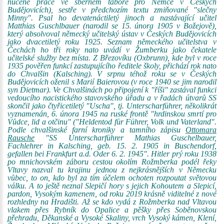
nucené práce ve sběrném táboře pro Němce v Českých
Budějovicích), sestře v předchozím textu zmiňované "slečny
Minny". Psal ho devatenáctiletý jinoch a nastávající učitel
Matthias Guschlbauer (narodil se 15. února 1905 v Božejově),
který absolvoval německý učitelský ústav v Českých Budějovicích
jako dvacetiletý roku 1925. Seznam německého učitelstva v
Čechách ho tři roky nato uvádí v Žumberku jako čekatele
učitelské služby bez místa. Z Březovíku (Oxbrunn), kde byl v roce
1935 pověřen funkcí zastupujícího ředitele školy, přichází rok nato
do Chvalšin (Kalsching). V srpnu téhož roku se v Českých
Budějovicích oženil s Marií Baierovou (v roce 1940 se jim narodil
syn Dietmar). Ve Chvalšinách po připojení k "říši" zastával funkci
vedoucího nacistického stavovského úřadu a v řadách útvarů SS
skončil jako čtyřicetiletý "Uscha", tj. Unterscharführer, několikrát
vyznamenán, 6. února 1945 na ruské frontě "hrdinskou smrtí pro
Vůdce, lid a otčinu" ("Heldentod für Führer, Volk und Vaterland".
Podle chvalšinské farní kroniky a tamního zápisu
Ottomara
Rausche
"SS Unterscharführer Mathias Guschelbauer,
Fachlehrer in Kalsching, geb. 15. 2. 1905 in Buschendorf,
gefallen bei Frankfurt a.d. Oder 6. 2. 1945". Hitler prý roku 1938
po mnichovském záboru cestou okolím Rožmberka podél řeky
Vltavy nazval tu krajinu jednou z nejkrásnějších v Německu
vůbec, to on, kdo byl za tím účelem ochoten rozpoutat světovou
válku. A to ještě neznal Slepičí hory s jejich Kohoutem a Slepicí,
pardon, Vysokým kamenem, od roku 2019 krásně viditelné z nové
rozhledny na Hradišti. Až se kdo vydá z Rožmberka nad Vltavou
vlakem přes Rybník do Opalice a pěšky přes Soběnovskou
přehradu, Děkanské a Vysoké Skaliny, vrch Vysoký kámen, Klení,