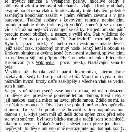
se třpytící silnička a vyšlapané pěšiny, mlčelivé osady s
obílenými zdmi a temnými střechami a vlající křoviny ubíhaly
kvapně podél okna vlaku. Široké zákruty tratě daly těm poledně
zasněným končinám zazářit v jiném větrném závanu a v jiné
barevnosti. Trakční stožáry s kovovými rameny, napínajícími
proudem nabité dráty trolejových vodičů, zmenšují se za námi
víc a víc až na nejtenčí vzdalující se čárky. Při jednom stoupání
pracuje motor obtížněji a nasazuje vyšší tón. Pak vjíždíme do
stanice Certlov (v originále "in Zartlesdorf", rozuměj dnešní
Rybník - pozn. překl.). Z jiného vozu vystupuje mladé děvče,
jejíž zářící zrak, způsobný ohrnutý nosík, lehký letní klobouk se
širokým okrajem a dvěma jasně červenými stuhami, splývajícími
na opálenou šíji, mi připomněly Goetheho milenku Friederike
Brionovou (viz
Wikipedia
- pozn. překl.). Nastávající žena to
byla.
Mezitím už dýmala zdáli parní lokomotiva, kterou jsme
očekávali a šedý had se plazil stále blíž. Monstrum vydalo před
nádražím hvizd, brzdy ostře zaskřípěly a všechen vlak se vedral
sem k nám.
Vagon, v němž jsem seděl zase hned u okna, byl málo obsazen.
To děvče ale, provázené poměrně letitou dámou, která nebyla
její matkou, zaujala místo na lavici přede mnou. Zdálo se mi, že
je nějak zarmoucená. Díval jsem se pokud možno přes opěradlo
stranou. Tu začala polohlasně hovořit s tou napudrovanou
dámou a já, když jsem měl už delší dobu upřen zrak před sebe
stejným směrem, byl jsem blízko usnutí a raději jsem se zahleděl
oknem navenek. Oblačné nebe - slyšet jsem přece jen docela
nepřestal - to děvče mluvilo mně nesrozumitelnou hatmatilkou (v