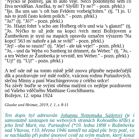
"Nýčko se podívej, jak to auto veje. Něco podobnýho sem co
živa nevidělan. Anežka, ty ne? Slyšíš! Ty ne?" - pozn. překl.)
"Ijo. Ba uns san 's oft ban Feldern vorbeig'fohrn." (tj. "I jo. U
nás to jezdí často kolem polích." - pozn. překl.)
"Ja?" (tj. "Jó?" - pozn. překl.)
"Jo. Hiatzt fohrt 's scho am Hofberg ob'n und wia 's glanzt!" (tj.
"Jo. Nýčko to už jede na kopci /vrch mezi Božejovem a
Žumberkem je nyní na mapách opravdu označen výrazem 'Na
kopci' 563 m/ nahoře a jak se svítí!" - pozn. překl.)
"Jej! - oba so rauzn!" (tj. "Jéje! - ale tak veje!" - pozn. překl.)
"Jo, - und da Weba vo Sunberg ist drinnert, da Weber." (tj. "Jo, -
a ten Weber ze Žumberka je vevnitř, ten Weber." - pozn. překl.)
"Uj!" (tj. "Uj!" - pozn. překl.)
A teď ode mě na tomto místě ještě znovu přijměte nejsrdečnější
dík a pozdravujte své milé rodiče, vzácnou rodinu Purtaufových,
slečnu Minny a paní Waschingerovou z celého srdce!
Na závěr buďte se svými oběma malými co nejlépe pozdraveni
od Vašeho vděčného Matthiase Guschlbauera.
Božejov, 12. srpna 1924
Glaube und Heimat, 2019, č. 1, s. 8-11
Ten dopis byl adresován
Johannu Nepomuku Sailerovi
(je i
samostatně zastoupen na webových stranách Kohoutího kříže) a
jeho ženě Marii, roz. Purtaufové (*19. ledna 1898 v Rožmberku
nad Vltavou, †10. března 1946 tamtéž na zápal plic brzy poté, co
se nachladila při jedné únorové cestě za svým mužem, který konal