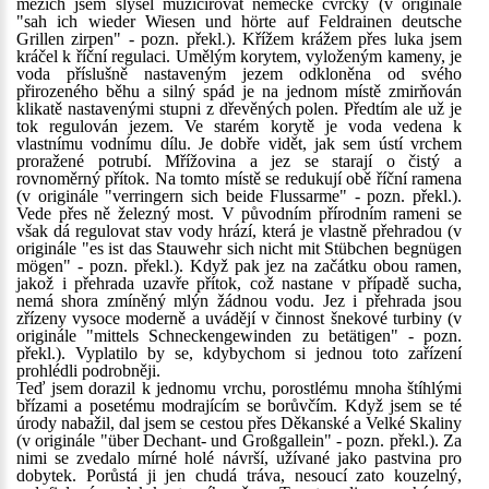
mezích jsem slyšel muzicírovat německé cvrčky (v originále
"sah ich wieder Wiesen und hörte auf Feldrainen deutsche
Grillen zirpen" - pozn. překl.). Křížem krážem přes luka jsem
kráčel k říční regulaci. Umělým korytem, vyloženým kameny, je
voda příslušně nastaveným jezem odkloněna od svého
přirozeného běhu a silný spád je na jednom místě zmirňován
klikatě nastavenými stupni z dřevěných polen. Předtím ale už je
tok regulován jezem. Ve starém korytě je voda vedena k
vlastnímu vodnímu dílu. Je dobře vidět, jak sem ústí vrchem
proražené potrubí. Mřížovina a jez se starají o čistý a
rovnoměrný přítok. Na tomto místě se redukují obě říční ramena
(v originále "verringern sich beide Flussarme" - pozn. překl.).
Vede přes ně železný most. V původním přírodním rameni se
však dá regulovat stav vody hrází, která je vlastně přehradou (v
originále "es ist das Stauwehr sich nicht mit Stübchen begnügen
mögen" - pozn. překl.). Když pak jez na začátku obou ramen,
jakož i přehrada uzavře přítok, což nastane v případě sucha,
nemá shora zmíněný mlýn žádnou vodu. Jez i přehrada jsou
zřízeny vysoce moderně a uvádějí v činnost šnekové turbiny (v
originále "mittels Schneckengewinden zu betätigen" - pozn.
překl.). Vyplatilo by se, kdybychom si jednou toto zařízení
prohlédli podrobněji.
Teď jsem dorazil k jednomu vrchu, porostlému mnoha štíhlými
břízami a posetému modrajícím se borůvčím. Když jsem se té
úrody nabažil, dal jsem se cestou přes Děkanské a Velké Skaliny
(v originále "über Dechant- und Großgallein" - pozn. překl.). Za
nimi se zvedalo mírné holé návrší, užívané jako pastvina pro
dobytek. Porůstá ji jen chudá tráva, nesoucí zato kouzelný,