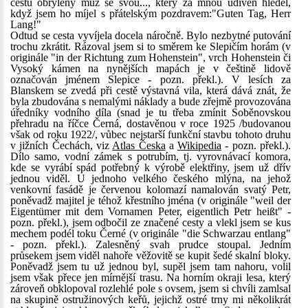
cestu obrýlený muž se svou..., který za mnou udiven hleděl,
když jsem ho míjel s přátelským pozdravem:"Guten Tag, Herr
Lang!"
Odtud se cesta vyvíjela docela náročně. Bylo nezbytné putování
trochu zkrátit. Rázoval jsem si to směrem ke Slepičím horám (v
originále "in der Richtung zum Hohenstein", vrch Hohenstein či
Vysoký kámen na nynějších mapách je v češtině lidově
označován jménem Slepice - pozn. překl.). V lesích za
Blanskem se zvedá při cestě výstavná vila, která dává znát, že
byla zbudována s nemalými náklady a bude zřejmě provozována
úředníky vodního díla (snad je tu třeba zmínit Soběnovskou
přehradu na říčce Černá, dostavěnou v roce 1925 /budovanou
však od roku 1922/, vůbec nejstarší funkční stavbu tohoto druhu
v jižních Čechách, viz
Atlas Česka
a
Wikipedia
- pozn. překl.).
Dílo samo, vodní zámek s potrubím, tj. vyrovnávací komora,
kde se vyrábí spád potřebný k výrobě elektřiny, jsem už dřív
jednou viděl. U jednoho velkého českého mlýna, na jehož
venkovní fasádě je červenou kolomazí namalován svatý Petr,
poněvadž majitel je téhož křestního jména (v originále "weil der
Eigentümer mit dem Vornamen Peter, eigentlich Petr heißt" -
pozn. překl.), jsem odbočil ze značené cesty a vlekl jsem se kus
mechem podél toku Černé (v originále "die Schwarzau entlang"
- pozn. překl.). Zalesněný svah prudce stoupal. Jedním
průsekem jsem viděl nahoře věžovitě se kupit šedé skalní bloky.
Poněvadž jsem tu už jednou byl, supěl jsem tam nahoru, volil
jsem však přece jen mírnější trasu. Na horním okraji lesa, který
zároveň obklopoval rozlehlé pole s ovsem, jsem si chvíli zamlsal
na skupině ostružinových keřů, jejichž ostré trny mi několikrát