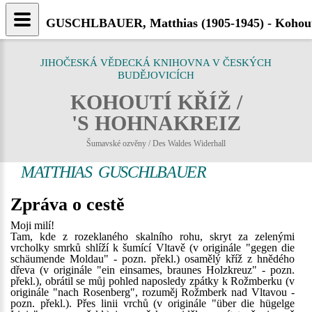
GUSCHLBAUER, Matthias (1905-1945) - Kohout
JIHOČESKÁ VĚDECKÁ KNIHOVNA V ČESKÝCH
BUDĚJOVICÍCH
KOHOUTÍ KŘÍŽ /
'S HOHNAKREIZ
Šumavské ozvěny / Des Waldes Widerhall
MATTHIAS GUSCHLBAUER
Zpráva o cestě
Moji milí!
Tam, kde z rozeklaného skalního rohu, skryt za zelenými
vrcholky smrků shlíží k šumící Vltavě (v originále "gegen die
schäumende Moldau" - pozn. překl.) osamělý kříž z hnědého
dřeva (v originále "ein einsames, braunes Holzkreuz" - pozn.
překl.), obrátil se můj pohled naposledy zpátky k Rožmberku (v
originále "nach Rosenberg", rozuměj Rožmberk nad Vltavou -
pozn. překl.). Přes linii vrchů (v originále "über die hügelge