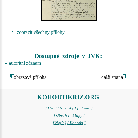
zobrazit všechny přílohy
Dostupné zdroje v JVK:
autoritní záznam
obrazová příloha
další strana
KOHOUTIKRIZ.ORG
[ Úvod / Novinky ]
[ Studie ]
[ Obsah ]
[ Mapy ]
[ Najít ]
[ Kontakt ]