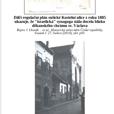
Dílčí regulační plán sušické Kostelní ulice z roku 1885
ukazuje, že "israelická" synagoga stála docela blízko
děkanského chrámu sv. Václava
Repro J. Lhoták ... et al., Historický atlas měst České republiky.
Svazek č. 27, Sušice (2014), obr. příl.