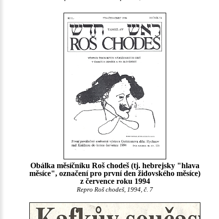
Obálka měsíčníku Roš chodeš (tj. hebrejsky "hlava
měsíce", označení pro první den židovského měsíce)
z července roku 1994
Repro Roš chodeš, 1994, č. 7