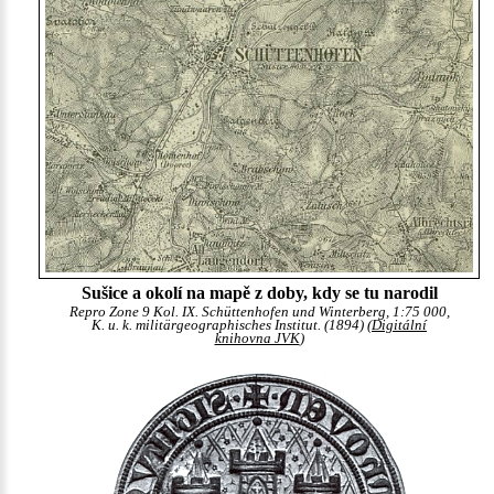
Sušice a okolí na mapě z doby, kdy se tu narodil
Repro Zone 9 Kol. IX. Schüttenhofen und Winterberg, 1:75 000,
K. u. k. militärgeographisches Institut. (1894) (
Digitální
knihovna JVK
)