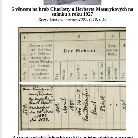
S věncem na hrob Charlotty a Herberta Masarykových na
snímku z roku 1927
Repro Literární noviny, 2001, č. 18, s. 16
Záznam sušické židovské matriky o jeho zdejším narození