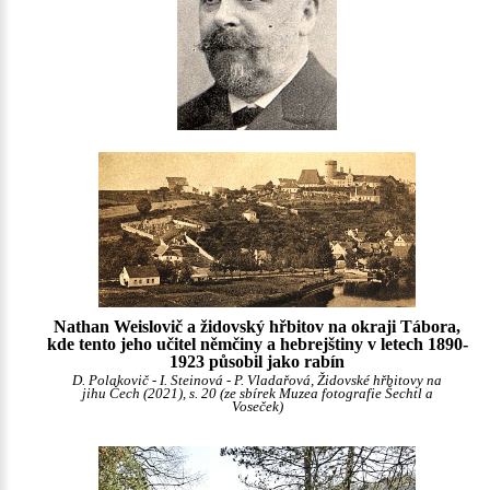
Nathan Weislovič a židovský hřbitov na okraji Tábora,
kde tento jeho učitel němčiny a hebrejštiny v letech 1890-
1923 působil jako rabín
D. Polakovič - I. Steinová - P. Vladařová, Židovské hřbitovy na
jihu Čech (2021), s. 20 (ze sbírek Muzea fotografie Šechtl a
Voseček)