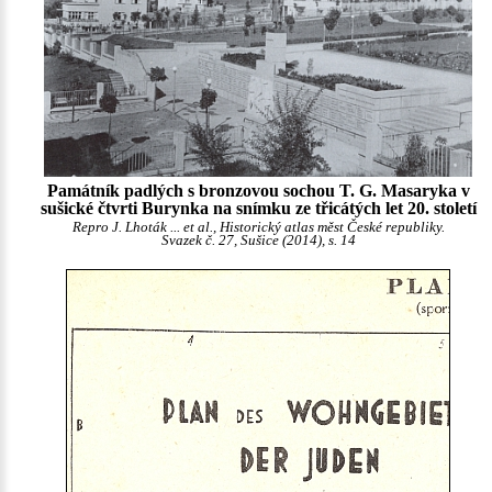
Památník padlých s bronzovou sochou T. G. Masaryka v
sušické čtvrti Burynka na snímku ze třicátých let 20. století
Repro J. Lhoták ... et al., Historický atlas měst České republiky.
Svazek č. 27, Sušice (2014), s. 14