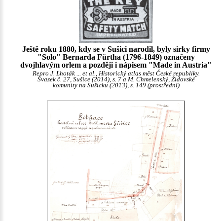
Ještě roku 1880, kdy se v Sušici narodil, byly sirky firmy
"Solo" Bernarda Fürtha (1796-1849) označeny
dvojhlavým orlem a později i nápisem "Made in Austria"
Repro J. Lhoták ... et al., Historický atlas měst České republiky.
Svazek č. 27, Sušice (2014), s. 7 a M. Chmelenský, Židovské
komunity na Sušicku (2013), s. 149 (prostřední)