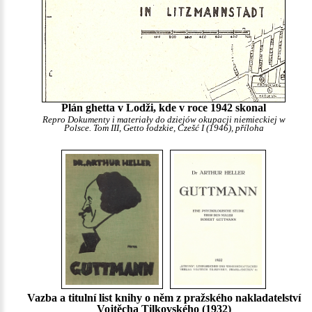
Plán ghetta v Lodži, kde v roce 1942 skonal
Repro Dokumenty i materiały do dziejów okupacji niemieckiej w
Polsce. Tom III, Getto łodzkie, Czešć I (1946), příloha
Vazba a titulní list knihy o něm z pražského nakladatelství
Vojtěcha Tilkovského (1932)