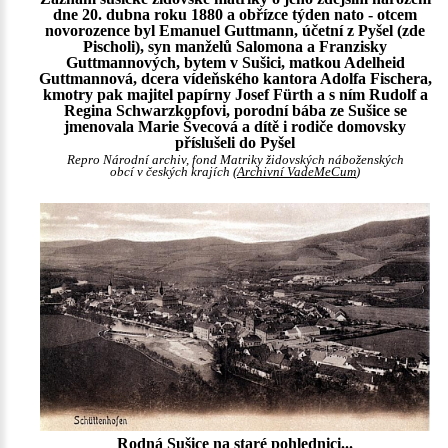
dne 20. dubna roku 1880 a obřízce týden nato - otcem
novorozence byl Emanuel Guttmann, účetní z Pyšel (zde
Pischoli), syn manželů Salomona a Franzisky
Guttmannových, bytem v Sušici, matkou Adelheid
Guttmannová, dcera vídeňského kantora Adolfa Fischera,
kmotry pak majitel papírny Josef Fürth a s ním Rudolf a
Regina Schwarzkopfovi, porodní bába ze Sušice se
jmenovala Marie Švecová a dítě i rodiče domovsky
příslušeli do Pyšel
Repro Národní archiv, fond Matriky židovských náboženských
obcí v českých krajích (
Archivní VadeMeCum
)
Rodná Sušice na staré pohlednici...