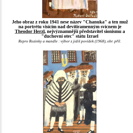
Jeho obraz z roku 1941 nese název "Chanuka" a ten muž
na portrétu visícím nad devítiramenným svícnem je
Theodor Herzl
, nejvýznamnější představitel sionismu a
"duchovní otec" státu Izrael
Repro Rozinky a mandle : výbor z jidiš povídek (1968), obr. příl.