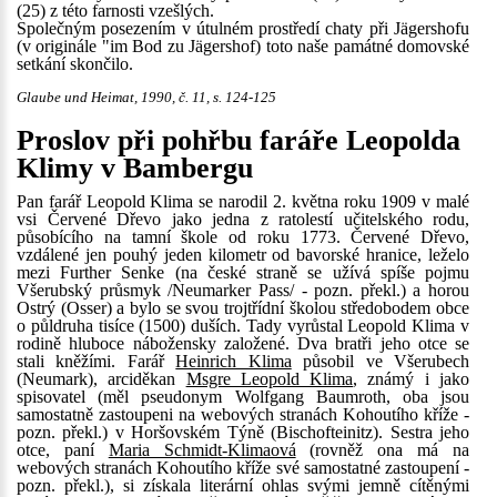
(25) z této farnosti vzešlých.
Společným posezením v útulném prostředí chaty při Jägershofu
(v originále "im Bod zu Jägershof) toto naše památné domovské
setkání skončilo.
Glaube und Heimat, 1990, č. 11, s. 124-125
Proslov při pohřbu faráře Leopolda
Klimy v Bambergu
Pan farář Leopold Klima se narodil 2. května roku 1909 v malé
vsi Červené Dřevo jako jedna z ratolestí učitelského rodu,
působícího na tamní škole od roku 1773. Červené Dřevo,
vzdálené jen pouhý jeden kilometr od bavorské hranice, leželo
mezi Further Senke (na české straně se užívá spíše pojmu
Všerubský průsmyk /Neumarker Pass/ - pozn. překl.) a horou
Ostrý (Osser) a bylo se svou trojtřídní školou středobodem obce
o půldruha tisíce (1500) duších. Tady vyrůstal Leopold Klima v
rodině hluboce nábožensky založené. Dva bratři jeho otce se
stali kněžími. Farář
Heinrich Klima
působil ve Všerubech
(Neumark), arciděkan
Msgre Leopold Klima
, známý i jako
spisovatel (měl pseudonym Wolfgang Baumroth, oba jsou
samostatně zastoupeni na webových stranách Kohoutího kříže -
pozn. překl.) v Horšovském Týně (Bischofteinitz). Sestra jeho
otce, paní
Maria Schmidt-Klimaová
(rovněž ona má na
webových stranách Kohoutího kříže své samostatné zastoupení -
pozn. překl.), si získala literární ohlas svými jemně cítěnými