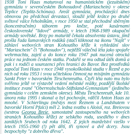
1938 Toni Haas maturoval na humanistickém (jezuitském)
gymnáziu v severočeském Bohosudově (Mariaschein) v okrese
Teplice (Teplitz-Schönau). Areál gymnázia, procházející dnes
obnovou po předchozí devastaci, sloužil ještě krátce po druhé
světové válce řeholníkům, v roce 1950 se stal přechodně sběrným
(koncentračním) táborem pro kněze, poté kasárnami
československé "lidové" armády, v letech 1968-1989 okupační
armády sovětské. Brzy po maturitě čekala absolventa ústavu, jímž
prošla řada šumavských rodáků (stačí kliknout na ikonu "Najít" v
záhlaví webových stran Kohoutího kříže k vyhledání slov
"Mariaschein" či "Bohosudov"), nejtěžší válečná léta jako spojaře
wehrmachtu, zajetí a do konce roku 1947 pak nucená otrocká
práce na jednom českém statku. Podařil se mu odtud útěk domů a
pak i s rodiči a sourozenci přes hranici do Bavor. Bez prostředků
započal Toni Haas v roce 1948 vysokoškolská studia v Řezně a po
nich od roku 1953 i svou učitelskou činnost na misijním gymnáziu
Sankt Peter v bavorském Tirschenreuthu. Čtyři léta nato mu bylo
svěřeno ještě ve výstavbě vedení městské reálky, pozdější školské
instituce zvané "Oberrealschule-Stiftsland-Gymnasium" (jediného
gymnázia v celém zemském okrese). Městu Tirschenreuth, kde 10.
února roku 1995 i skonal a byl pochován, vděčil Anton Haas za
mnohé. V Schierlingu (městys mezi Řeznem a Landshutem v
bavorské Horní Pfalci) měl 2. ledna svatbu s Aloisií, roz. Breiovou
(sestrou
Georga Breie
, samostatně zastoupeného na webových
stranách Kohoutího kříže) ze selského rodu, usedlého v dnes
zaniklých Srubech od roku 1642. Z jejich manželství vzešlo v
letech 1955-1960 (!) pět dětí, tři synové a dvě dcery. Jsou
bezpochyby "z dobrého dřeva".