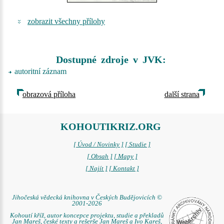
zobrazit všechny přílohy
Dostupné zdroje v JVK:
autoritní záznam
obrazová příloha
další strana
KOHOUTIKRIZ.ORG
[ Úvod / Novinky ]
[ Studie ]
[ Obsah ]
[ Mapy ]
[ Najít ]
[ Kontakt ]
Jihočeská vědecká knihovna v Českých Budějovicích ©
2001-2026
Kohoutí kříž, autor koncepce projektu, studie a překladů
Jan Mareš, české texty a rešerše Jan Mareš a Ivo Kareš,