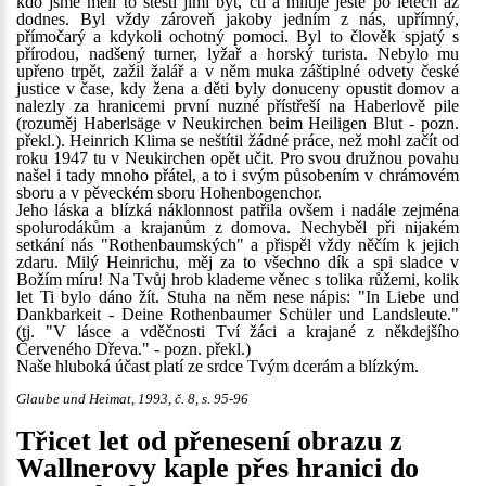
kdo jsme měli to štěstí jimi být, ctí a miluje ještě po letech až
dodnes. Byl vždy zároveň jakoby jedním z nás, upřímný,
přímočarý a kdykoli ochotný pomoci. Byl to člověk spjatý s
přírodou, nadšený turner, lyžař a horský turista. Nebylo mu
upřeno trpět, zažil žalář a v něm muka záštiplné odvety české
justice v čase, kdy žena a děti byly donuceny opustit domov a
nalezly za hranicemi první nuzné přístřeší na Haberlově pile
(rozuměj Haberlsäge v Neukirchen beim Heiligen Blut - pozn.
překl.). Heinrich Klima se neštítil žádné práce, než mohl začít od
roku 1947 tu v Neukirchen opět učit. Pro svou družnou povahu
našel i tady mnoho přátel, a to i svým působením v chrámovém
sboru a v pěveckém sboru Hohenbogenchor.
Jeho láska a blízká náklonnost patřila ovšem i nadále zejména
spolurodákům a krajanům z domova. Nechyběl při nijakém
setkání nás "Rothenbaumských" a přispěl vždy něčím k jejich
zdaru. Milý Heinrichu, měj za to všechno dík a spi sladce v
Božím míru! Na Tvůj hrob klademe věnec s tolika růžemi, kolik
let Ti bylo dáno žít. Stuha na něm nese nápis: "In Liebe und
Dankbarkeit - Deine Rothenbaumer Schüler und Landsleute."
(tj. "V lásce a vděčnosti Tví žáci a krajané z někdejšího
Červeného Dřeva." - pozn. překl.)
Naše hluboká účast platí ze srdce Tvým dcerám a blízkým.
Glaube und Heimat, 1993, č. 8, s. 95-96
Třicet let od přenesení obrazu z
Wallnerovy kaple přes hranici do