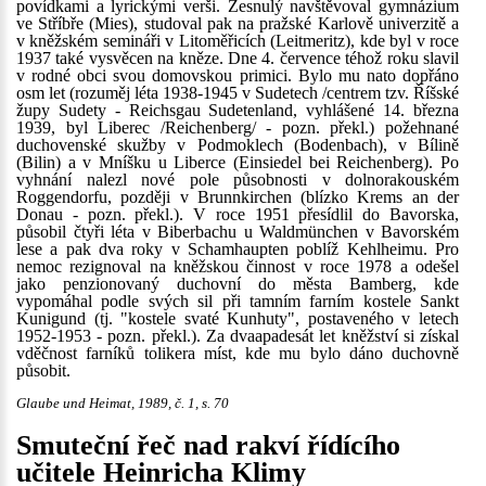
povídkami a lyrickými verši. Zesnulý navštěvoval gymnázium
ve Stříbře (Mies), studoval pak na pražské Karlově univerzitě a
v kněžském semináři v Litoměřicích (Leitmeritz), kde byl v roce
1937 také vysvěcen na kněze. Dne 4. července téhož roku slavil
v rodné obci svou domovskou primici. Bylo mu nato dopřáno
osm let (rozuměj léta 1938-1945 v Sudetech /centrem tzv. Říšské
župy Sudety - Reichsgau Sudetenland, vyhlášené 14. března
1939, byl Liberec /Reichenberg/ - pozn. překl.) požehnané
duchovenské skužby v Podmoklech (Bodenbach), v Bílině
(Bilin) a v Mníšku u Liberce (Einsiedel bei Reichenberg). Po
vyhnání nalezl nové pole působnosti v dolnorakouském
Roggendorfu, později v Brunnkirchen (blízko Krems an der
Donau - pozn. překl.). V roce 1951 přesídlil do Bavorska,
působil čtyři léta v Biberbachu u Waldmünchen v Bavorském
lese a pak dva roky v Schamhaupten poblíž Kehlheimu. Pro
nemoc rezignoval na kněžskou činnost v roce 1978 a odešel
jako penzionovaný duchovní do města Bamberg, kde
vypomáhal podle svých sil při tamním farním kostele Sankt
Kunigund (tj. "kostele svaté Kunhuty", postaveného v letech
1952-1953 - pozn. překl.). Za dvaapadesát let kněžství si získal
vděčnost farníků tolikera míst, kde mu bylo dáno duchovně
působit.
Glaube und Heimat, 1989, č. 1, s. 70
Smuteční řeč nad rakví řídícího
učitele Heinricha Klimy