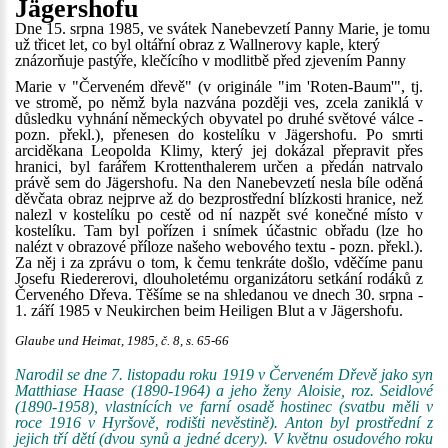
Jägershofu
Dne 15. srpna 1985, ve svátek Nanebevzetí Panny Marie, je tomu
už třicet let, co byl oltářní obraz z Wallnerovy kaple, který
znázorňuje pastýře, klečícího v modlitbě před zjevením Panny
Marie v "Červeném dřevě" (v originále "im 'Roten-Baum'", tj.
ve stromě, po němž byla nazvána později ves, zcela zaniklá v
důsledku vyhnání německých obyvatel po druhé světové válce -
pozn. překl.), přenesen do kostelíku v Jägershofu. Po smrti
arciděkana Leopolda Klimy, který jej dokázal přepravit přes
hranici, byl farářem Krottenthalerem určen a předán natrvalo
právě sem do Jägershofu. Na den Nanebevzetí nesla bíle oděná
děvčata obraz nejprve až do bezprostřední blízkosti hranice, než
nalezl v kostelíku po cestě od ní nazpět své konečné místo v
kostelíku. Tam byl pořízen i snímek účastnic obřadu (lze ho
nalézt v obrazové příloze našeho webového textu - pozn. překl.).
Za něj i za zprávu o tom, k čemu tenkráte došlo, vděčíme panu
Josefu Riedererovi, dlouholetému organizátoru setkání rodáků z
Červeného Dřeva. Těšíme se na shledanou ve dnech 30. srpna -
1. září 1985 v Neukirchen beim Heiligen Blut a v Jägershofu.
Glaube und Heimat, 1985, č. 8, s. 65-66
Narodil se dne 7. listopadu roku 1919 v Červeném Dřevě jako syn
Matthiase Haase (1890-1964) a jeho ženy Aloisie, roz. Seidlové
(1890-1958), vlastnících ve farní osadě hostinec (svatbu měli v
roce 1916 v Hyršově, rodišti nevěstině). Anton byl prostřední z
jejich tří dětí (dvou synů a jedné dcery). V květnu osudového roku