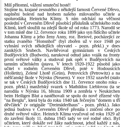
Milí přítomní, vážení smuteční hosté!
Stojíme tu, krajané zesnulého z někdejší farnosti Červené Dřevo,
naplněni bolestí nad hrobem našeho milovaného učitele a
spolurodáka Heinricha Klimy. S ním odchází na věčnost
poslední v Červeném Dřevě působící příslušník učitelského rodu
Klimů, kteří sloužili na zdejší škole už od roku 1773. Narodil se
v tom místě dne 12. července roku 1899 jako syn řídícího učitele
Johanna Klimy a jeho ženy Anny, roz. Breiové, pocházející ze
statku zvaného "Honsnhof" (byl zbořen už v roce 1948 po
vyhnání svých někdejších obyvatel - pozn. překl.) v dnes
zaniklých Srubech. Navštěvoval gymnázium v Českých
Budějovicích (Budweis), narukoval odtud jako voják na fronty
první světové války a studoval pak opět v Budějovicích na
tamním učitelském ústavu. V letech 1920-1922 působil jako
učitel v rodném Červeném Dřevě, poté v Hodousicích
(Holletitz), Zelené Lhotě (Grün), Petrovicích (Petrowitz) a na
měšťanské škole v Nýrsku (Neuern). V roce 1932 uzavřel (stalo
se tak v Českých Budějovicích dne 11. července onoho roku -
pozn. překl.) manželský svazek s Mathildou Lieblovou (ta se
narodila v Nýrsku 16, března 1909 a zemřela v Neukirchen
beim Heiligen Blut a nastěhovali se spolu do nově zřízené vily
"na Berglu", která byla do roku 1940 tak řečeným "domem u tří
děvčátek" (v originále "Dreimäderlhaus" - pozn. překl.). Jako
jediná budova v Červeném Dřevě přestála i zničení obce po
druhé světové válce. Heinrich Klima vyučoval od roku 1929 až
do zavření školy 11. dubna 1945 tady ve své rodné obci. Byl
učitelem, který dokáže své žáky nadchnout, jehož každý z nás,