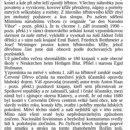
kostel a kde při něm leží zpustlý hřbitov. Všechny náhrobky jsou
povaleny a vyvráceny, kovové kříže přeraženy, nápisy a portréty
mrtvých seškrabány a rozbity. Z hlavního hřbitovního křížr zbyl
jen mohutný podstavec a kus sloupu. Po našem sdělení
Místnímu národnímu výboru (v originále "an den Narodni
Vibor" - pozn. překl.), že tu chceme 1. září (rozuměj 1990 -
pozn. překl.) v rámci domovského setkání konat vzpomínkovou
slavnost za naše mrtvé, vyklidili a vysekali na naši žádost čeští
dělníci a s nimi naši krajané Emil Baierl, Friedrich Reithmeier a
Josef Weininger prostor kolem hřbitovního kříže, jehož
dřevěnou část jsme dali obnovit podle dochovaných jeho
pozůstatků.
Už pátečního večera shromáždilo se 180 krajanů v aule obecné
školy v Neukirchen beim Heiligen Blut. Přišel i starosta Egid
Hofmann.
Vzpomínka na mrtvé v sobotu 1. září na hřbitově zaniklé osady
Červené Dřevo učinila na množství jejích účastníků opravdu
hluboký dojem. Váš zpravodaj (rozuměj autor textu Anton Haas
- pozn. překl.) pozdravil krajany, kteří sem přicestovali ze
Spolkové republiky a ze zahraničí, jakož i české účastníky, mezi
nimiž byl i zástupce okresu Klatovy, a uvedl, že od roku 1680
byl kostel v Červeném Dřevu centrem velké farní obce, kde se
slavily svátky roku, konaly křty, svatby i pohřby mnoha lidských
pokolení. Mrtví těchto staletí a naši nejbližší spí v této zemi.
Místo nám všem svaté bylo nepředstavitelným způsobem
zničeno. Nacionální šovinismus a bezbožný komunismus svedly
lidi k podobným zločinům. Po čtyřiceti letech stojíme poprvé
plni smutku a stesku na tomto zhanobeném Božím poli,