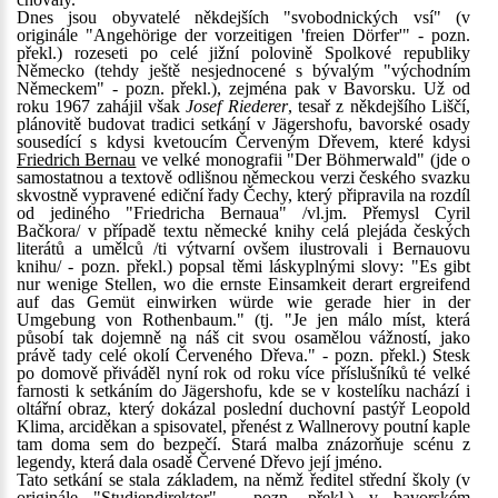
Dnes jsou obyvatelé někdejších "svobodnických vsí" (v
originále "Angehörige der vorzeitigen 'freien Dörfer'" - pozn.
překl.) rozeseti po celé jižní polovině Spolkové republiky
Německo (tehdy ještě nesjednocené s bývalým "východním
Německem" - pozn. překl.), zejména pak v Bavorsku. Už od
roku 1967 zahájil však
Josef Riederer
, tesař z někdejšího Liščí,
plánovitě budovat tradici setkání v Jägershofu, bavorské osady
sousedící s kdysi kvetoucím Červeným Dřevem, které kdysi
Friedrich Bernau
ve velké monografii "Der Böhmerwald" (jde o
samostatnou a textově odlišnou německou verzi českého svazku
skvostně vypravené ediční řady Čechy, který připravila na rozdíl
od jediného "Friedricha Bernaua" /vl.jm. Přemysl Cyril
Bačkora/ v případě textu německé knihy celá plejáda českých
literátů a umělců /ti výtvarní ovšem ilustrovali i Bernauovu
knihu/ - pozn. překl.) popsal těmi láskyplnými slovy: "Es gibt
nur wenige Stellen, wo die ernste Einsamkeit derart ergreifend
auf das Gemüt einwirken würde wie gerade hier in der
Umgebung von Rothenbaum." (tj. "Je jen málo míst, která
působí tak dojemně na náš cit svou osamělou vážností, jako
právě tady celé okolí Červeného Dřeva." - pozn. překl.) Stesk
po domově přiváděl nyní rok od roku více příslušníků té velké
farnosti k setkáním do Jägershofu, kde se v kostelíku nachází i
oltářní obraz, který dokázal poslední duchovní pastýř Leopold
Klima, arciděkan a spisovatel, přenést z Wallnerovy poutní kaple
tam doma sem do bezpečí. Stará malba znázorňuje scénu z
legendy, která dala osadě Červené Dřevo její jméno.
Tato setkání se stala základem, na němž ředitel střední školy (v
originále "Studiendirektor" - pozn. překl.) v bavorském