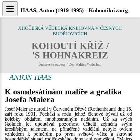
HAAS, Anton (1919-1995) - Kohoutikriz.org
JIHOČESKÁ VĚDECKÁ KNIHOVNA V ČESKÝCH
BUDĚJOVICÍCH
KOHOUTÍ KŘÍŽ /
'S HOHNAKREIZ
Šumavské ozvěny / Des Waldes Widerhall
ANTON HAAS
K osmdesátinám malíře a grafika
Josefa Maiera
Josef Maier se narodil v Červeném Dřevě (Rothenbaum) dne 15.
září roku 1901. Pochází z rodu, jehož členové bývali už od
kolébky obdařeni mnohostranným nadáním. Už za svých
školních let upoutával pozornost učitelů zejména svým
kreslířským talentem, na přiměřené vzdělání nebylo ovšem
vzhledem k poměrům po první světové válce a skrovné
hospodářské situaci rodičovského domu ani pomyšlení. "Maier-