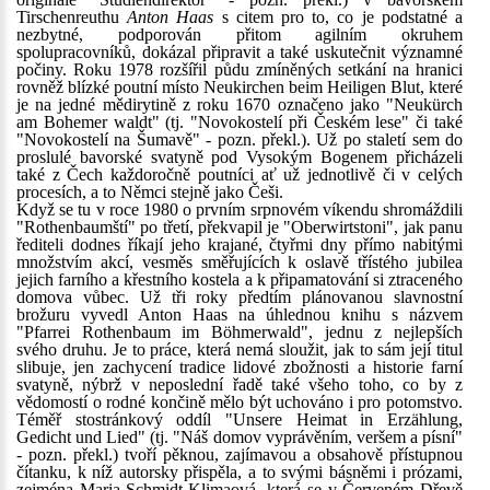
Tirschenreuthu
Anton Haas
s citem pro to, co je podstatné a
nezbytné, podporován přitom agilním okruhem
spolupracovníků, dokázal připravit a také uskutečnit významné
počiny. Roku 1978 rozšířil půdu zmíněných setkání na hranici
rovněž blízké poutní místo Neukirchen beim Heiligen Blut, které
je na jedné mědirytině z roku 1670 označeno jako "Neukürch
am Bohemer waldt" (tj. "Novokostelí při Českém lese" či také
"Novokostelí na Šumavě" - pozn. překl.). Už po staletí sem do
proslulé bavorské svatyně pod Vysokým Bogenem přicházeli
také z Čech každoročně poutníci ať už jednotlivě či v celých
procesích, a to Němci stejně jako Češi.
Když se tu v roce 1980 o prvním srpnovém víkendu shromáždili
"Rothenbaumští" po třetí, překvapil je "Oberwirtstoni", jak panu
řediteli dodnes říkají jeho krajané, čtyřmi dny přímo nabitými
množstvím akcí, vesměs směřujících k oslavě třístého jubilea
jejich farního a křestního kostela a k připamatování si ztraceného
domova vůbec. Už tři roky předtím plánovanou slavnostní
brožuru vyvedl Anton Haas na úhlednou knihu s názvem
"Pfarrei Rothenbaum im Böhmerwald", jednu z nejlepších
svého druhu. Je to práce, která nemá sloužit, jak to sám její titul
slibuje, jen zachycení tradice lidové zbožnosti a historie farní
svatyně, nýbrž v neposlední řadě také všeho toho, co by z
vědomostí o rodné končině mělo být uchováno i pro potomstvo.
Téměř stostránkový oddíl "Unsere Heimat in Erzählung,
Gedicht und Lied" (tj. "Náš domov vyprávěním, veršem a písní"
- pozn. překl.) tvoří pěknou, zajímavou a obsahově přístupnou
čítanku, k níž autorsky přispěla, a to svými básněmi i prózami,
zejména Maria Schmidt-Klimaová, která se v Červeném Dřevě