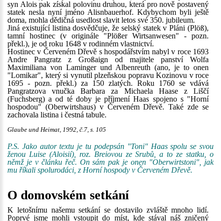
syn Alois pak získal polovinu druhou, která pro nově postavený
statek nesla nyní jméno Alisnbauerhof. Kdybychom byli ještě
doma, mohla dědičná usedlost slavit letos své 350. jubileum.
Jiná existující listina dosvědčuje, že selský statek v Pláni (Plöß),
tamní hostinec (v originále "Plößer Wirtsanwesen" - pozn.
překl.), je od roku 1648 v rodinném vlastnictví.
Hostinec v Červeném Dřevě s hospodářstvím nabyl v roce 1693
Andre Pangratz z Großaign od majitele panství Wolfa
Maximiliana von Laminger und Albenreuth (ano, je to onen
"Lomikar", který si vynutil plzeňskou popravu Kozinovu v roce
1695 - pozn. překl.) za 150 zlatých. Roku 1760 se vdává
Pangratzova vnučka Barbara za Michaela Haase z Liščí
(Fuchsberg) a od té doby je příjmení Haas spojeno s "Horní
hospodou" (Oberwirtshaus) v Červeném Dřevě. Také zde se
zachovala listina i čestná tabule.
Glaube und Heimat, 1992, č.7, s. 105
P.S. Jako autor textu je tu podepsán "Toni" Haas spolu se svou
ženou Luise (Aloisií), roz. Breiovou ze Srubů, a to ze statku, o
němž je v článku řeč. On sám pak je onen "Oberwirtstoni", jak
mu říkali spolurodáci, z Horní hospody v Červeném Dřevě.
O domovském setkání
K letošnímu našemu setkání se dostavilo zvláště mnoho lidí.
Poprvé jsme mohli vstoupit do míst, kde stával náš zničený