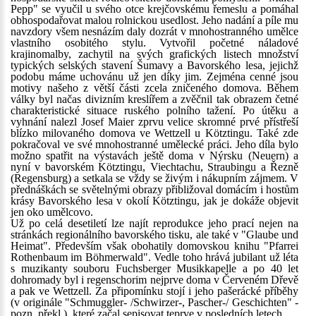
Pepp" se vyučil u svého otce krejčovskému řemeslu a pomáhal
obhospodařovat malou rolnickou usedlost. Jeho nadání a píle mu
navzdory všem nesnázím daly dozrát v mnohostranného umělce
vlastního osobitého stylu. Vytvořil početné náladové
krajinomalby, zachytil na svých grafických listech množství
typických selských stavení Šumavy a Bavorského lesa, jejichž
podobu máme uchovánu už jen díky jim. Zejména cenné jsou
motivy našeho z větší části zcela zničeného domova. Během
války byl načas divizním kreslířem a zvěčnil tak obrazem četné
charakteristické situace ruského polního tažení. Po útěku a
vyhnání nalezl Josef Maier zprvu velice skromné prvé přístřeší
blízko milovaného domova ve Wettzell u Kötztingu. Také zde
pokračoval ve své mnohostranné umělecké práci. Jeho díla bylo
možno spatřit na výstavách ještě doma v Nýrsku (Neuern) a
nyní v bavorském Kötztingu, Viechtachu, Straubingu a Řezně
(Regensburg) a setkala se vždy se živým i nákupním zájmem. V
přednáškách se světelnými obrazy přibližoval domácím i hostům
krásy Bavorského lesa v okolí Kötztingu, jak je dokáže objevit
jen oko umělcovo.
Už po celá desetiletí lze najít reprodukce jeho prací nejen na
stránkách regionálního bavorského tisku, ale také v "Glaube und
Heimat". Především však obohatily domovskou knihu "Pfarrei
Rothenbaum im Böhmerwald". Vedle toho hrává jubilant už léta
s muzikanty souboru Fuchsberger Musikkapelle a po 40 let
dohromady byl i regenschorim nejprve doma v Červeném Dřevě
a pak ve Wettzell. Za připomínku stojí i jeho pašerácké příběhy
(v originále "Schmuggler- /Schwirzer-, Pascher-/ Geschichten" -
pozn. překl.), které začal sepisovat teprve v posledních letech.