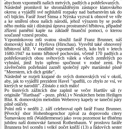
abychom vzpomněli našich mrtvých, padlých a pohřešovaných.
Následně promluvil ke shromážděným zástupce klatovského
okresu a vyjádřil své nejhlubší rozpaky nad barbarstvím tak do
očí bijícím. Farář Josef Šimsa z Nýrska vyzval k obnově ve víře
a ke smíření obou našich národů, jehož výrazem by se podle
něho mohla stát i důstojná úprava prostranství hřbitova, případně
zřízení pamětní kaple na základě finanční pomoci, o kterou
současně vznesl prosbu.
Vzpomínkovou mši svatou sloužil farář Franz Brunner, náš
domovský kněz z Hyršova (Hirschau). Vysvětil také obnovený
hřbitovní kříž. V modlitbě vzpomněl všech, kdo byli v letech
1680-1947 na tomto hřbitově pochováni, včetně 170 padlých a
pohřešovaných obou světových válek a všech zemřelých po
vyhnání, jimž bylo upřeno spočinout v rodné zemi. Po
závěrečném požehnání zazněl společný zpěv mariánské písně
"Meerstern, ich dich grüße".
Následně se rozjeli krajané do svých domovských vsí v okolí,
aby, jak to vyjádřil prezident Havel "spatřili, co zbylo ze vsí, ve
kterých se narodili". Zůstalo z nich málo!
Po tísnivých zážitcích dne zaplnil se večer Hartlův sál (v
originále "Hartlsaal" - pozn. překl.) v Neukirchen beim Heiligen
Blut. K domovským melodiím Weberovy kapely se taneční páry
pilně otáčely.
Polní mši v neděli 2. září celebroval opět farář Franz Brunner.
Pěvecký sbor Hohenbogenchor zpíval za doprovodu citery
Šumavskou mši (Waldlermesse) jako svou pozornost ke třístému
jubileu naší domovské farnosti Rothenbaum. V proslovu faráře
Brunnera byl oceněn i velký počet kněží (13) a řádových sester