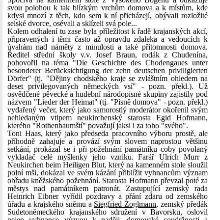
svou polohou k tak blízkým vrchům domova a k místům, kde
kdysi mnozí z těch, kdo sem k ní přicházejí, obývali rozložité
selské dvorce, osévali a sklízeli svá pole...
Kolem odhalení tu zase byla příležitost k řadě krajanských akcí,
připravených i těmi často až opravdu zdaleka a vedoucích k
úvahám nad náměty z minulosti a také přítomnosti domova.
Ředitel střední školy v.v. Josef Braun, rodák z Chudenína,
pohovořil na téma "Die Geschichte des Chodengaues unter
besonderer Berücksichtigung der zehn deutschen priviligierten
Dörfer" (tj. "Dějiny chodského kraje se zvláštním ohledem na
deset privilegovaných německých vsí" - pozn. překl.). Už
osvědčené pěvecké a hudební národopisné skupiny zajistily pod
názvem "Lieder der Heimat" (tj. "Písně domova" - pozn. překl.)
vydařený večer, který jako samorostlý moderátor okořenil svým
nehledaným vtipem neukirchenský starosta Egid Hofmann,
kterého "Rothenbaumští" považují jaksi i za toho "svého".
Toni Haas, který jako předseda pracovního výboru prostě, ale
příhodně zahajuje a provází svým slovem naprostou většinu
setkání, prokázal se i při požehnání památníku coby povolaný
vykladač celé myšlenky jeho vzniku. Farář Ulrich Murr z
Neukirchen beim Heiligen Blut, který na kamenném stole sloužil
polní mši, dokázal ve svém kázání přiblížit vyhnancům význam
obřadu kněžského požehnání. Starosta Hofmann převzal poté za
městys nad památníkem patronát. Zastupující zemský rada
Heinrich Eibner vyřídil pozdravy a přání zdaru od zemského
úřadu a krajského sněmu a
Siegfried Zoglmann
, zemský předák
Sudetoněmeckého krajanského sdružení v Bavorsku, oslovil
nejen vyhnance výzvou k naději, domovské soudržnosti a