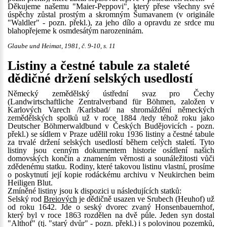
Děkujeme našemu "Maier-Peppovi", který přese všechny své
úspěchy zůstal prostým a skromným Šumavanem (v originále
"Waldler" - pozn. překl.), za jeho dílo a opravdu ze srdce mu
blahopřejeme k osmdesátým narozeninám.
Glaube und Heimat, 1981, č. 9-10, s. 11
Listiny a čestné tabule za staleté
dědičné držení selských usedlostí
Německý zemědělský ústřední svaz pro Čechy
(Landwirtschaftliche Zentralverband für Böhmen, založen v
Karlových Varech /Karlsbad/ na shromáždění německých
zemědělských spolků už v roce 1884 /tedy téhož roku jako
Deutscher Böhmerwaldbund v Českých Budějovicích - pozn.
překl.) se sídlem v Praze udělil roku 1936 listiny a čestné tabule
za trvalé držení selských usedlostí během celých staletí. Tyto
listiny jsou cenným dokumentem historie osídlení našich
domovských končin a znamením věrnosti a sounáležitosti vůči
zdědenému statku. Rodiny, které takovou listinu vlastní, prosíme
o poskytnutí její kopie rodáckému archivu v Neukirchen beim
Heiligen Blut.
Zmíněné listiny jsou k dispozici u následujících statků:
Selský rod
Breiových
je dědičně usazen ve Srubech (Heuhof) už
od roku 1642. Jde o seský dvorec zvaný Honsenbauernhof,
který byl v roce 1863 rozdělen na dvě půle. Jeden syn dostal
"Althof" (tj. "starý dvůr" - pozn. překl.) i s polovinou pozemků,