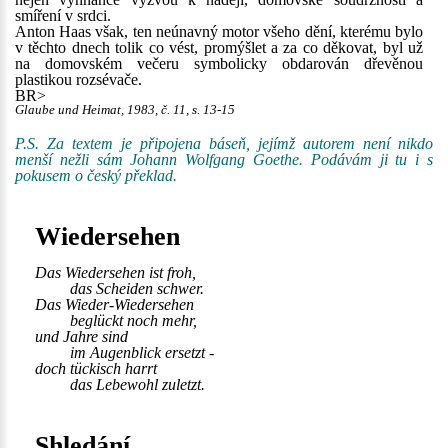
smíření v srdci.
Anton Haas však, ten neúnavný motor všeho dění, kterému bylo
v těchto dnech tolik co vést, promýšlet a za co děkovat, byl už
na domovském večeru symbolicky obdarován dřevěnou
plastikou rozsévače.
BR>
Glaube und Heimat, 1983, č. 11, s. 13-15
P.S. Za textem je připojena báseň, jejímž autorem není nikdo
menší nežli sám Johann Wolfgang Goethe. Podávám ji tu i s
pokusem o český překlad.
Wiedersehen
Das Wiedersehen ist froh,
das Scheiden schwer.
Das Wieder-Wiedersehen
beglückt noch mehr,
und Jahre sind
im Augenblick ersetzt -
doch tückisch harrt
das Lebewohl zuletzt.
Shledání