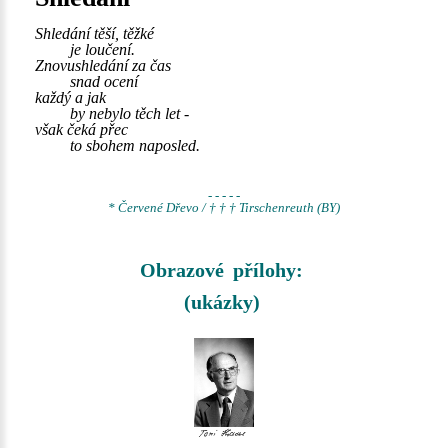
Shledání těší, těžké
je loučení.
Znovushledání za čas
snad ocení
každý a jak
by nebylo těch let -
však čeká přec
to sbohem naposled.
- - - - -
* Červené Dřevo / † † † Tirschenreuth (BY)
Obrazové přílohy:
(ukázky)