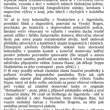
narodila, vyrostla a tkví v rodných místech hlubokými kořeny.
Obrazová část vypovídá fotografickými snímky, kresbami i
mapovými výřezy o kraji, jeho lidech i obyčejích v koloběhu
roku.
Ať už to byly bohoslužby v Neukirchen a v Jägershofu,
promítání filmů a diapozitivů, putování na Vysoký Bogen,
procházka po hranicích s doprovodem pohraniční policie,
literární večer věnovaný ve vážném i veselém duchu tvorbě
autorů užšího i širšího šumavského domova; tělocvična obecné
školy pak sotva pojala rozradostněné divály, kteří sledovali
přehlídku pěveckých a hudebních skupin krajanských i místních.
Důstojným závěrem čtyřdenního setkání byla slavnostní
bohoslužba v poutním kostele a konečně domovsky laděný
proslov jednoho pozvaného spisovatele (šlo nejspíš o autora
tohoto textu samého, poněvadž na snímku k němu v krajanském
měsíčníku připojeném vidíme Antona Haase, jak děkuje Seppu
Skalitzkému za jeho vystoupení - pozn. překl.). )
O tři roky později sebrali vlastními silami finanční prostředky k
pořízení trvalého krajanského památníku. Bylo tak opět
naplněno niterné přání předsedy pracovního výboru Toniho
Haase, který od doby svého odchodu na penzi věnoval veškerou
péči vydání už zmíněné domovské knihy (v originále
"Heimatbuch" - pozn. překl.), přípravě jubilejního setkání a nyní
i finanční sbírky. Při cestě od Hofbergu do Jägershofu - obě ty
osady náležejí k obci Neukirchen beim Heiligen Blut, byl
vsazen mohutný balvan z Vysokého Bogenu, na něm pak
umístěna prostá bronzová plaketa.
Spočívá na kamenném stole z Vysokého Bogenu a odkazuje