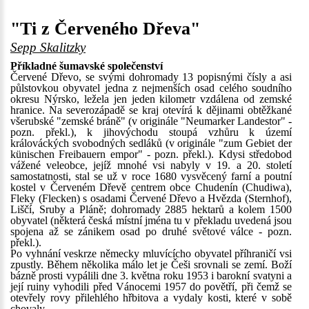
"Ti z Červeného Dřeva"
Sepp Skalitzky
Příkladné šumavské společenství
Červené Dřevo, se svými dohromady 13 popisnými čísly a asi
půlstovkou obyvatel jedna z nejmenších osad celého soudního
okresu Nýrsko, ležela jen jeden kilometr vzdálena od zemské
hranice. Na severozápadě se kraj otevírá k dějinami obtěžkané
všerubské "zemské bráně" (v originále "Neumarker Landestor" -
pozn. překl.), k jihovýchodu stoupá vzhůru k území
králováckých svobodných sedláků (v originále "zum Gebiet der
künischen Freibauern empor" - pozn. překl.). Kdysi středobod
vážené veleobce, jejíž mnohé vsi nabyly v 19. a 20. století
samostatnosti, stal se už v roce 1680 vysvěcený farní a poutní
kostel v Červeném Dřevě centrem obce Chudenín (Chudiwa),
Fleky (Flecken) s osadami Červené Dřevo a Hvězda (Sternhof),
Liščí, Sruby a Pláně; dohromady 2885 hektarů a kolem 1500
obyvatel (některá česká místní jména tu v překladu uvedená jsou
spojena až se zánikem osad po druhé světové válce - pozn.
překl.).
Po vyhnání veskrze německy mluvícícho obyvatel příhraničí vsi
zpustly. Během několika málo let je Češi srovnali se zemí. Boží
bázně prosti vypálili dne 3. května roku 1953 i barokní svatyni a
její ruiny vyhodili před Vánocemi 1957 do povětří, při čemž se
otevřely rovy přilehlého hřbitova a vydaly kosti, které v sobě
chovaly.