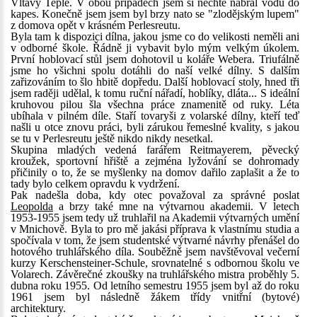
Vltavy Teplé. V obou případech jsem si nechtě nabral vodu do
kapes. Konečně jsem jsem byl brzy nato se "zlodějským lupem"
z domova opět v krásném Perlesreutu.
Byla tam k dispozici dílna, jakou jsme co do velikosti neměli ani
v odborné škole. Řádně ji vybavit bylo mým velkým úkolem.
První hoblovací stůl jsem dohotovil u koláře Webera. Triufálně
jsme ho všichni spolu dotáhli do naší velké dílny. S dalším
zařizováním to šlo hbitě dopředu. Další hoblovací stoly, hned tři
jsem raději udělal, k tomu ruční nářadí, hoblíky, dláta... S ideální
kruhovou pilou šla všechna práce znamenitě od ruky. Léta
ubíhala v pilném díle. Staří tovaryši z volarské dílny, kteří teď
našli u otce znovu práci, byli zárukou řemeslné kvality, s jakou
se tu v Perlesreutu ještě nikdo nikdy nesetkal.
Skupina mladých vedená farářem Reitmayerem, pěvecký
kroužek, sportovní hřiště a zejména lyžování se dohromady
přičinily o to, že se myšlenky na domov dařilo zaplašit a že to
tady bylo celkem opravdu k vydržení.
Pak nadešla doba, kdy otec považoval za správné poslat
Leopolda
a brzy také mne na výtvarnou akademii. V letech
1953-1955 jsem tedy už truhlařil na Akademii výtvarných umění
v Mnichově. Byla to pro mě jakási příprava k vlastnímu studia a
spočívala v tom, že jsem studentské výtvarné návrhy přenášel do
hotového truhlářského díla. Souběžně jsem navštěvoval večerní
kurzy Kerschensteiner-Schule, srovnatelné s odbornou školu ve
Volarech. Závěrečné zkoušky na truhlářského mistra proběhly 5.
dubna roku 1955. Od letního semestru 1955 jsem byl až do roku
1961 jsem byl následně žákem třídy vnitřní (bytové)
architektury.