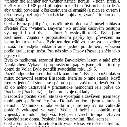
"fanden die Männer der 'Grüner Armee' heraus" - pozn. překl.),
kteří v roce 1938 před připojením ke Třetí říši prchali do lesů,
aby unikli povolání k československé armádě (z nich se ovšem i
rekrutovaly ozbrojené nacistické bojůvky, zvané "freikorps" -
pozn. překl.).
Gerl a Franz pojali plán, postrčit mě dopředu a já musel nahlas a
zřetelně říci: "Wallern, Bayern!" Po určitém časovém odstupu
vystoupili i oni dva a důrazně vyslovili totéž. Byli jsme
zachráněni. Zajatci s propouštěcími papíry byli převezeni na
jednu louku za město. Bylo ten den ošklivo a strava jen velice
nuzná. Tu nadjela nákladní auta, jedno po druhém, seřazená
podle krajů, resp. měst. Pro nás slovo Pasov (Passau) znělo jako
rajský cíl.
Byla to nádherná, razantní jízda Bavorským lesem a také před
Neukirchen. Vybaveni propouštěcími papíry jsme jeli na tři dny
domů do Volar. Bylo pondělí svatodušní roku 1945.
Pozdě odpoledne jsem dorazil k nám domů. Byl jsem už ohlášen
milou zdravotní sestrou Elisabeth, která se o mne starala, když
jsem v jedenácti stonal se spálou a pak i záškrtem, devět týdnů
až do mého uzdravení v prachatické nemocnici Jela právě do
Prachatic (Prachatitz) na kole pro svoje doklady.
S radostí a pocitel štěstí, ale také vyčerpán a zavšiven, jsem tedy
mohl opět spatřit rodné město. Do našeho domu jsem zatím vejít
nemohl. Maminka ohřála vodu a já se nejdřív na zahradě
pořádně vykoupal ve vaně. Vedle ní hořel na ohništi můj
vojenský mundur plný vší. Byl jsem všech trampot zbaven
konečně zase doma. Poslední budou prvními, říkal jsem si.
Gerl a Franz se až do setmění skrývali v lese. Ve městech byli už