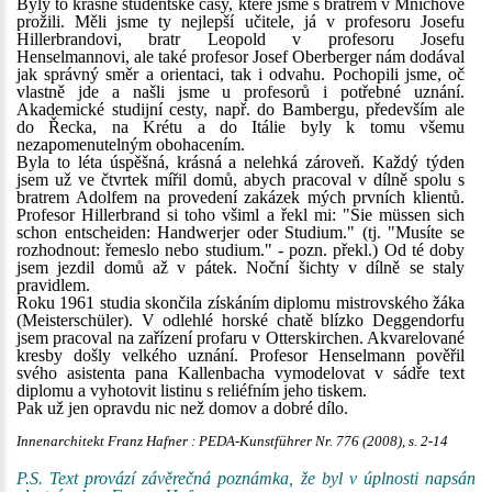
Byly to krásné studentské časy, které jsme s bratrem v Mnichově
prožili. Měli jsme ty nejlepší učitele, já v profesoru Josefu
Hillerbrandovi, bratr Leopold v profesoru Josefu
Henselmannovi, ale také profesor Josef Oberberger nám dodával
jak správný směr a orientaci, tak i odvahu. Pochopili jsme, oč
vlastně jde a našli jsme u profesorů i potřebné uznání.
Akademické studijní cesty, např. do Bambergu, především ale
do Řecka, na Krétu a do Itálie byly k tomu všemu
nezapomenutelným obohacením.
Byla to léta úspěšná, krásná a nelehká zároveň. Každý týden
jsem už ve čtvrtek mířil domů, abych pracoval v dílně spolu s
bratrem Adolfem na provedení zakázek mých prvních klientů.
Profesor Hillerbrand si toho všiml a řekl mi: "Sie müssen sich
schon entscheiden: Handwerjer oder Studium." (tj. "Musíte se
rozhodnout: řemeslo nebo studium." - pozn. překl.) Od té doby
jsem jezdil domů až v pátek. Noční šichty v dílně se staly
pravidlem.
Roku 1961 studia skončila získáním diplomu mistrovského žáka
(Meisterschüler). V odlehlé horské chatě blízko Deggendorfu
jsem pracoval na zařízení profaru v Otterskirchen. Akvarelované
kresby došly velkého uznání. Profesor Henselmann pověřil
svého asistenta pana Kallenbacha vymodelovat v sádře text
diplomu a vyhotovit listinu s reliéfním jeho tiskem.
Pak už jen opravdu nic než domov a dobré dílo.
Innenarchitekt Franz Hafner : PEDA-Kunstführer Nr. 776 (2008), s. 2-14
P.S. Text provází závěrečná poznámka, že byl v úplnosti napsán