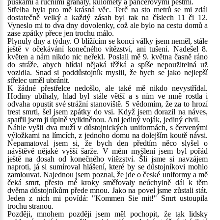
puškami a ručními granáty, kulomety a pancéřovými pěstmi.
Střelba byla pro mě krásná věc. Terč na sto metrů se mi zdál
dostatečně velký a každý zásah byl tak na číslech 11 či 12.
Vyneslo mi to dva dny dovolenky, což ale bylo na cestu domů a
zase zpátky přece jen trochu málo.
Plynuly dny a týdny. O blížícím se konci války jsem neměl, stále
ještě v očekávání konečného vítězství, ani tušení. Nadešel 8.
květen a nám nikdo nic neřekl. Poslali mě 9. května časně ráno
do stráže, abych hlídal nějaká těžká a spíše nepoužitelná už
vozidla. Snad si poddůstojník myslil, že bych se jako nejlepší
střelec uměl ubránit.
K žádné přestřelce nedošlo, ale také mě nikdo nevystřídal.
Hodiny ubíhaly, hlad byl stále větší a s ním ve mně rostla i
odvaha opustit své strážní stanoviště. S vědomím, že za to hrozí
trest smrti, šel jsem zpátky do vsi. Když jsem dorazil na náves,
spatřil jsem ji úplně vylidněnou. Ani jediný voják, jediný civil.
Náhle vyšli dva muži v důstojnických uniformách, s červenými
výložkami na límcích, z jednoho domu na dolejším koutě návsi.
Nepamatoval jsem si, že bych den předtím něco slyšel o
návštěvě nějaké vyšší šarže. V mém myšlení jsem byl pořád
ještě na dosah od konečného vítězství. Šli jsme si navzájem
naproti, já si sumíroval hlášení, které by se důstojníkovi mohlo
zamlouvat. Najednou jsem poznal, že jde o české uniformy a mě
čeká smrt, přesto mé kroky směřovaly neúchylně dál k těm
dvěma důstojníkům přede mnou. Jako na povel jsme zůstali stát.
Jeden z nich mi povídá: "Kommen Sie mit!" Smrt ustoupila
trochu stranou.
Později, mnohem později jsem měl pochopit, že tak lidsky