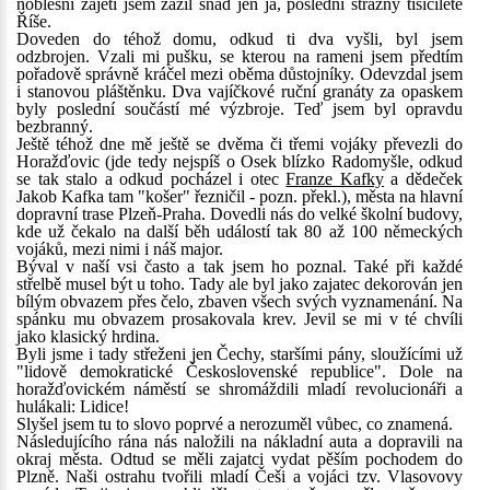
noblesní zajetí jsem zažil snad jen já, poslední strážný tisícileté
Říše.
Doveden do téhož domu, odkud ti dva vyšli, byl jsem
odzbrojen. Vzali mi pušku, se kterou na rameni jsem předtím
pořadově správně kráčel mezi oběma důstojníky. Odevzdal jsem
i stanovou pláštěnku. Dva vajíčkové ruční granáty za opaskem
byly poslední součástí mé výzbroje. Teď jsem byl opravdu
bezbranný.
Ještě téhož dne mě ještě se dvěma či třemi vojáky převezli do
Horažďovic (jde tedy nejspíš o Osek blízko Radomyšle, odkud
se tak stalo a odkud pocházel i otec
Franze Kafky
a dědeček
Jakob Kafka tam "košer" řezničil - pozn. překl.), města na hlavní
dopravní trase Plzeň-Praha. Dovedli nás do velké školní budovy,
kde už čekalo na další běh událostí tak 80 až 100 německých
vojáků, mezi nimi i náš major.
Býval v naší vsi často a tak jsem ho poznal. Také při každé
střelbě musel být u toho. Tady ale byl jako zajatec dekorován jen
bílým obvazem přes čelo, zbaven všech svých vyznamenání. Na
spánku mu obvazem prosakovala krev. Jevil se mi v té chvíli
jako klasický hrdina.
Byli jsme i tady střeženi jen Čechy, staršími pány, sloužícími už
"lidově demokratické Československé republice". Dole na
horažďovickém náměstí se shromáždili mladí revolucionáři a
hulákali: Lidice!
Slyšel jsem tu to slovo poprvé a nerozuměl vůbec, co znamená.
Následujícího rána nás naložili na nákladní auta a dopravili na
okraj města. Odtud se měli zajatci vydat pěším pochodem do
Plzně. Naši ostrahu tvořili mladí Češi a vojáci tzv. Vlasovovy