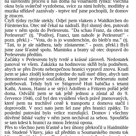
na slavnostní procesí u nás doma na volarském rynku: všechna
okna byla svátečně vyzdobena, svíce za nimi hořely, modlitby a
muzika střídavě zaznívaly - teptve teď jsme pochopili, že domov
je ztracen.
Čtyři týdny rychle utekly. Odjel jsem vlakem z Waldkirchen do
Fürstenecku. Otec mě čekal na nádraží. Byl slunný den, putovali
jsme v něm spolu do Perlesreutu. "Da schau Franz, da oben ist
Perlesreut!" (tj. "Podívej, Franci, tam nahoře je Perlesreut!" -
pozn. překl.) - "Vota, do is jo wunderschön, do bleib'n ma." (tj.
"Tati, to je ale nádhera, tady zůstaneme." - pozn. překl.) Byli
jsme zase šťastně spolu. Maminku a bratry už otec dopravil do
Perlesreutu předtím.
Začátky v Perlesreutu byly tvrdé a krásné zároveň. Nedostatek
panoval ve všem. Zakázka na hodinovou skříň byla podnětem,
abych se přes životu nebezpečnou hranici vypravil znovu. Kradl
jsem se jako zloděj kolem poledne do naší staré dílny, abych tam
demontoval strojové součástky, které jsme v Perlesreutu nutně
potřebovali. Tehdy byli ve Stögerově Huti babička s tetami
Kathi, Annou, Hanni a se strýci Adolfem a Fritzem pořád ještě
doma. Odvážil jsem se tak ještě jednou a zůstal až do 9.
července 1946, což byl den vysídlení všech právě jmenovaných,
které jsem na truchlivé cestě k transportu z domova stačil i
doprovodit. V noci nato jsem šel zase přes hranici zpátky. To
poslední putování bylo velice rozrušující. Domov i všechny
důvěrné lidské vazby v něm jsem nechával za sebou. Spouštěla
se tam kdesi k hranici za mnou železná opona.
Přes to všechno jsem šťastně a bez úhony překročil u Haidmühle
tok Studené Vltavy, jako už předtím u Soumarského mostu tok