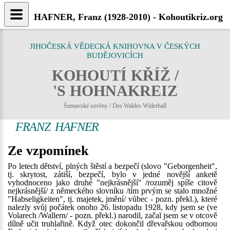
HAFNER, Franz (1928-2010) - Kohoutikriz.org
JIHOČESKÁ VĚDECKÁ KNIHOVNA V ČESKÝCH
BUDĚJOVICÍCH
KOHOUTÍ KŘÍŽ /
'S HOHNAKREIZ
Šumavské ozvěny / Des Waldes Widerhall
FRANZ HAFNER
Ze vzpomínek
Po letech dětství, plných štěstí a bezpečí (slovo "Geborgenheit",
tj. skrytost, zátiší, bezpečí, bylo v jedné novější anketě
vyhodnoceno jako druhé "nejkrásnější" /rozuměj spíše citově
nejkrásnější/ z německého slovníku /tím prvým se stalo množné
"Habseligkeiten", tj. majetek, jmění/ vůbec - pozn. překl.), které
nalezly svůj počátek onoho 26. listopadu 1928, kdy jsem se (ve
Volarech /Wallern/ - pozn. překl.) narodil, začal jsem se v otcově
dílně učit truhlařině. Když otec dokončil dřevařskou odbornou