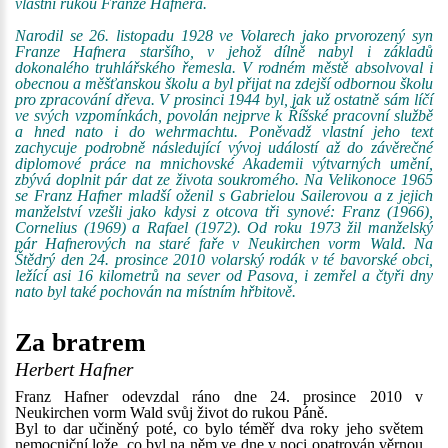
vlastní rukou Franze Hafnera.
Narodil se 26. listopadu 1928 ve Volarech jako prvorozený syn
Franze Hafnera staršího, v jehož dílně nabyl i základů
dokonalého truhlářského řemesla. V rodném městě absolvoval i
obecnou a měšťanskou školu a byl přijat na zdejší odbornou školu
pro zpracování dřeva. V prosinci 1944 byl, jak už ostatně sám líčí
ve svých vzpomínkách, povolán nejprve k Říšské pracovní službě
a hned nato i do wehrmachtu. Poněvadž vlastní jeho text
zachycuje podrobně následující vývoj událostí až do závěrečné
diplomové práce na mnichovské Akademii výtvarných umění,
zbývá doplnit pár dat ze života soukromého. Na Velikonoce 1965
se Franz Hafner mladší oženil s Gabrielou Sailerovou a z jejich
manželství vzešli jako kdysi z otcova tři synové: Franz (1966),
Cornelius (1969) a Rafael (1972). Od roku 1973 žil manželský
pár Hafnerových na staré faře v Neukirchen vorm Wald. Na
Štědrý den 24. prosince 2010 volarský rodák v té bavorské obci,
ležící asi 16 kilometrů na sever od Pasova, i zemřel a čtyři dny
nato byl také pochován na místním hřbitově.
Za bratrem
Herbert Hafner
Franz Hafner odevzdal ráno dne 24. prosince 2010 v
Neukirchen vorm Wald svůj život do rukou Páně.
Byl to dar učiněný poté, co bylo téměř dva roky jeho světem
nemocniční lože, co byl na něm ve dne v noci opatrován věrnou