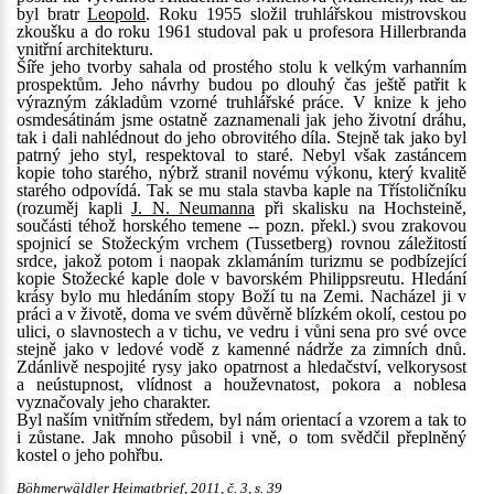
byl bratr
Leopold
. Roku 1955 složil truhlářskou mistrovskou
zkoušku a do roku 1961 studoval pak u profesora Hillerbranda
vnitřní architekturu.
Šíře jeho tvorby sahala od prostého stolu k velkým varhanním
prospektům. Jeho návrhy budou po dlouhý čas ještě patřit k
výrazným základům vzorné truhlářské práce. V knize k jeho
osmdesátinám jsme ostatně zaznamenali jak jeho životní dráhu,
tak i dali nahlédnout do jeho obrovitého díla. Stejně tak jako byl
patrný jeho styl, respektoval to staré. Nebyl však zastáncem
kopie toho starého, nýbrž stranil novému výkonu, který kvalitě
starého odpovídá. Tak se mu stala stavba kaple na Třístoličníku
(rozuměj kapli
J. N. Neumanna
při skalisku na Hochsteině,
součásti téhož horského temene -- pozn. překl.) svou zrakovou
spojnicí se Stožeckým vrchem (Tussetberg) rovnou záležitostí
srdce, jakož potom i naopak zklamáním turizmu se podbízející
kopie Stožecké kaple dole v bavorském Philippsreutu. Hledání
krásy bylo mu hledáním stopy Boží tu na Zemi. Nacházel ji v
práci a v životě, doma ve svém důvěrně blízkém okolí, cestou po
ulici, o slavnostech a v tichu, ve vedru i vůni sena pro své ovce
stejně jako v ledové vodě z kamenné nádrže za zimních dnů.
Zdánlivě nespojité rysy jako opatrnost a hledačství, velkorysost
a neústupnost, vlídnost a houževnatost, pokora a noblesa
vyznačovaly jeho charakter.
Byl naším vnitřním středem, byl nám orientací a vzorem a tak to
i zůstane. Jak mnoho působil i vně, o tom svědčil přeplněný
kostel o jeho pohřbu.
Böhmerwäldler Heimatbrief, 2011, č. 3, s. 39