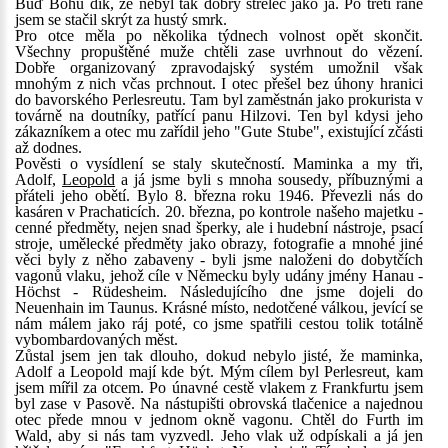
Buď Bohu dík, že nebyl tak dobrý střelec jako já. Po třetí ráně
jsem se stačil skrýt za hustý smrk.
Pro otce měla po několika týdnech volnost opět skončit.
Všechny propuštěné muže chtěli zase uvrhnout do vězení.
Dobře organizovaný zpravodajský systém umožnil však
mnohým z nich včas prchnout. I otec přešel bez úhony hranici
do bavorského Perlesreutu. Tam byl zaměstnán jako prokurista v
továrně na doutníky, patřící panu Hilzovi. Ten byl kdysi jeho
zákazníkem a otec mu zařídil jeho "Gute Stube", existující zčásti
až dodnes.
Pověsti o vysídlení se staly skutečností. Maminka a my tři,
Adolf,
Leopold
a já jsme byli s mnoha sousedy, příbuznými a
přáteli jeho obětí. Bylo 8. března roku 1946. Převezli nás do
kasáren v Prachaticích. 20. března, po kontrole našeho majetku -
cenné předměty, nejen snad šperky, ale i hudební nástroje, psací
stroje, umělecké předměty jako obrazy, fotografie a mnohé jiné
věci byly z něho zabaveny - byli jsme naloženi do dobytčích
vagonů vlaku, jehož cíle v Německu byly udány jmény Hanau -
Höchst - Rüdesheim. Následujícího dne jsme dojeli do
Neuenhain im Taunus. Krásné místo, nedotčené válkou, jevící se
nám málem jako ráj poté, co jsme spatřili cestou tolik totálně
vybombardovaných měst.
Zůstal jsem jen tak dlouho, dokud nebylo jisté, že maminka,
Adolf a Leopold mají kde být. Mým cílem byl Perlesreut, kam
jsem mířil za otcem. Po únavné cestě vlakem z Frankfurtu jsem
byl zase v Pasově. Na nástupišti obrovská tlačenice a najednou
otec přede mnou v jednom okně vagonu. Chtěl do Furth im
Wald, aby si nás tam vyzvedl. Jeho vlak už odpískali a já jen