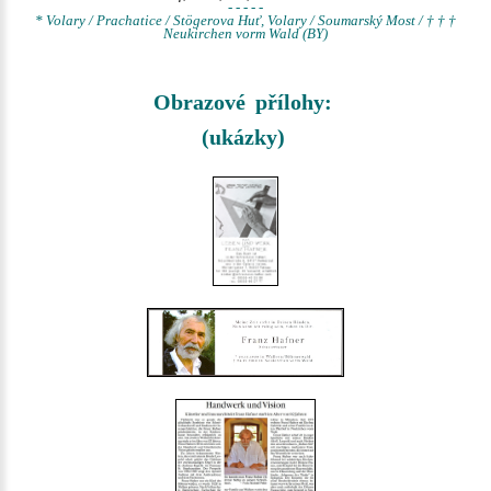
- - - - -
* Volary / Prachatice / Stögerova Huť, Volary / Soumarský Most / † † †
Neukirchen vorm Wald (BY)
Obrazové přílohy:
(ukázky)