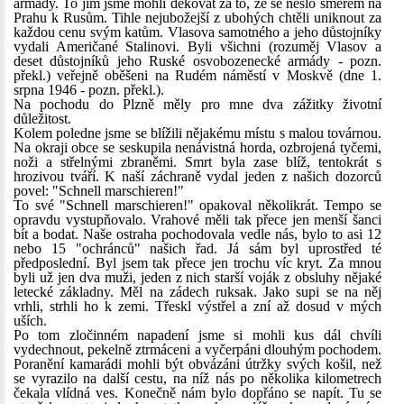
armády. To jim jsme mohli děkovat za to, že se nešlo směrem na
Prahu k Rusům. Tihle nejubožejší z ubohých chtěli uniknout za
každou cenu svým katům. Vlasova samotného a jeho důstojníky
vydali Američané Stalinovi. Byli všichni (rozuměj Vlasov a
deset důstojníků jeho Ruské osvobozenecké armády - pozn.
překl.) veřejně oběšeni na Rudém náměstí v Moskvě (dne 1.
srpna 1946 - pozn. překl.).
Na pochodu do Plzně měly pro mne dva zážitky životní
důležitost.
Kolem poledne jsme se blížili nějakému místu s malou továrnou.
Na okraji obce se seskupila nenávistná horda, ozbrojená tyčemi,
noži a střelnými zbraněmi. Smrt byla zase blíž, tentokrát s
hrozivou tváří. K naší záchraně vydal jeden z našich dozorců
povel: "Schnell marschieren!"
To své "Schnell marschieren!" opakoval několikrát. Tempo se
opravdu vystupňovalo. Vrahové měli tak přece jen menší šanci
bít a bodat. Naše ostraha pochodovala vedle nás, bylo to asi 12
nebo 15 "ochránců" našich řad. Já sám byl uprostřed té
předposlední. Byl jsem tak přece jen trochu víc kryt. Za mnou
byli už jen dva muži, jeden z nich starší voják z obsluhy nějaké
letecké základny. Měl na zádech ruksak. Jako supi se na něj
vrhli, strhli ho k zemi. Třeskl výstřel a zní až dosud v mých
uších.
Po tom zločinném napadení jsme si mohli kus dál chvíli
vydechnout, pekelně ztrmáceni a vyčerpáni dlouhým pochodem.
Poranění kamarádi mohli být obvázáni útržky svých košil, než
se vyrazilo na další cestu, na níž nás po několika kilometrech
čekala vlídná ves. Konečně nám bylo dopřáno se napít. Tu se