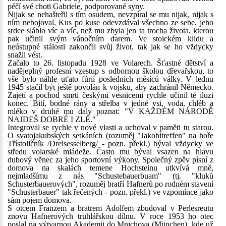
péčí své choti Gabriele, podporované syny.
Nijak se nehašteřil s tím osudem, nevzpíral se mu nijak, nijak s
ním nebojoval. Kus po kuse odevzdával všechno ze sebe, jeho
srdce sláblo víc a víc, než mu zbyla jen ta trocha života, kterou
pak učinil svým vánočním darem. Ve stoickém klidu a
neústupné stálosti zakončil svůj život, tak jak se ho vždycky
snažil vést.
Začalo to 26. listopadu 1928 ve Volarech. Šťastné dětství a
nadějeplný profesní vzestup s odbornou školou dřevařskou, to
vše bylo náhle uťato fúrií posledních měsíců války. V lednu
1945 stačil být ještě povolán k vojsku, aby zachránil Německo.
Zajetí a pochod smrti českými vesnicemi rychle učinil té iluzi
konec. Bití, bodné rány a střelba v jedné vsi, voda, chléb a
mléko v druhé mu daly poznat: "V KAŽDÉM NÁRODĚ
NAJDEŠ DOBRÉ I ZLÉ."
Integroval se rychle v nové vlasti a uchoval v paměti tu starou.
O svatojakubských setkáních (rozuměj "Jakobitreffen" na hoře
Třístoličník /Dreisesselberg/ - pozn. překl.) býval vždycky ve
středu volarské mládeže. Často mu býval vsazen na hlavu
dubový věnec za jeho sportovní výkony. Společný zpěv písní z
domova na skalách temene Hochsteinu utkvívá mně,
nejmladšímu z nás "Schustebauerbuam" (tj. "kluků
Schusterbauerových", rozuměj bratří Hafnerů po rodném stavení
"Schusterbauer" tak řečených - pozn. překl.) ve vzpomínce jako
sám pojem domova.
S otcem Franzem a bratrem Adolfem zbudoval v Perlesreutu
znovu Hafnerových truhlářskou dílnu. V roce 1953 ho otec
poslal na výtvarnou Akademii do Mnichova (München), kde už