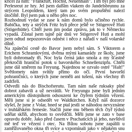
křičel za ním: "Frankfurt, Höchst, Neuenhain". Tím byl pro mne
Perlesreut ze hry. Jel jsem dalším vlakem do Jandelsbrunnu za
strýcem Leopoldem, který tam po svém propuštění nalezl
útočiště. Byl jsem pak u něho přes noc.
Rozhodnutí vydat se zase k nám domů bylo učiněno rychle.
Babička, tety a strýček Fritz byli přece ještě ve Stögerově Huti
(Stögerhütte). Chtěl jsem jim podat zprávu, jak to v Německu
vypadá. Zůstal jsem tajně pár dnů ve Stögerově Huti a mohl
jsem odtud nepozorován odnést i něco z nářadí v naší volarské
dílně.
Na zpáteční cestě do Bavor jsem nebyl sám. S Viktorem a
Erichem Schramlovými, dvěma mými kamarády ze školy, jsme
byli dohromady tři. Noc byla černá jako smola a my šťastně
překročili hraniční potok u bavorského Schnellenzipfu. Chtěli
jsme dál směrem na Freyung. Najednou se ozvalo ostré "Halt!"
Světlomety nám svítily přímo do očí. První bavorští
pohraničníci, o kterých jsme neměli ani tušení, nás všechny tři
zadrželi.
Odvedli nás do Bischofsreutu. Tam nám naše ruksaky plné
dobrot zabavili a už nevrátili. Ve Freyungu jsme byli jedním
americkým důstojníkem odsouzeni ke čtyřem týdnům vězení.
Měli jsme si je odsedět ve Waldkirchen. Když náš dozorce
slyšel, že jsme z Volar, hned se ptal jestli se náhodou nevyznáme
v truhlářském řemesle. Stačili jsme mu během těch čtyř týdnů
udělat skříň, abychom to osvědčili. Měli jsme se zato v base
opravdu dobře. Jako před časem v Prachaticích já jeho, navštívil
mě teď ve vězení i otec. Na Bílou sobotu jsme zapálili u
zamřížovaného okna tři svíce a vzpomínali jako v nějakém snu