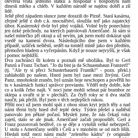
otevřela vrata jednoho statku a hospodář s hospodyní nám
dinesli mléko a chléb. V každém národě se najdou dobří a zlí
lidé.
Ještě před západem slunce jsme dorazili do Plzně. Stará kasárna,
zřejmě ještě z dob c.k. mocnářství, sloužila teď jako zajatecký
tábor. Kasárenský dvůr byl plný vojáků. Volné byly ponechány
jen úzké průchody, na kterých patrolovali Američané. Já sám si
našel místečko při okraji a už nevím, jak jsem mohl dokázat spát
vsedě na kamení dvora. Následujícího dne jsem v každém
případě, uzlíček neštěstí, seděl na tomtéž místě jako den předtím,
přemožen hladem a vyčerpáním. Když je nouze nejvyšší, je však
i pomoc nejbližší.
Dva zachránci šli kolem a poznali mě ubožáka. Byl to Gerl
Panzů a Franz Tschari. "Jo du bist ja da Schuastabaun Franzerl!"
(tj. "Ale ty si přeci Schusterbauerů Frantík!" - pozn. překl.)
zahlaholili po našem. Hned jsem byl zase mezi živými. Gerl
Panz, mnohokrát zraněn, byl uznán boje neschopen a pověřili ho
tu v kasárnách funkcí správce proviantu. Věděl tedy dobře, kde
co a kolik čeho najít. V noci jsme mohli sehnat pár brambor ze
sklepa a uvařit si je v plecháči. Za čtyři roky se ti dva stačili
naučit, jak přežít. Byl jsem v těch nejlepších rukou.
Příští noci už jsem mohl spát z obou stran kryt jejich těly a nad
námi třemi byly hned dvě teplé deky. Týden přešel a naštěstí
panovalo jen pěkné počasí. Mysleli jsme, že nás čekají roky
zajetí, stalo se ale jinak. Američané začali propouštět. Gerl a
Franz pozorovali bedlivě, co se děje a vytušili velké nebezpečí.
U stolu s Američany seděli i Češi a v mnohém se od nich lišili.
Hledali totiž mezi námi muže "zeleného kádru" (v originále