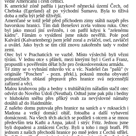
vedle Američanů i čeští četníci.
K americké zóně patřila i jazykově německá území Čech, od
Chebska (Egerland) až po východní Šumavu. Byla to tíživá
doba a měla být ještě tíživější.
Američané se totiž ještě před příchodem zimy stáhli nazpět přes
bavorskou hranici. Tím dali Benešovi zcela volnou ruku. Otec
byl jako mnozí jiní uvězněn, i on patřil kdysi k "zelenému
kádru". Fámám o vysídlení jsme nikdo nevěřili. Pole pod
Kalvárií (Kalvarienberg) jsem ještě zoral a zvláčel, osel, zavláčel
a uválel. Jako bych se tím cítil znovu zakořeněn tady v rodné
zemi.
Otec byl v Prachaticích ve vazbě. Místo výslechů byli vězni
týráni. V lednu otce s přáteli, mezi kterými byl i Gerl a Franz,
propustili s pověřením dělat lyže pro československou armádu.
Té zimy se o vyhnání mluvilo víc a víc. Nadešel čas "pašů" (v
originále "Poschen" - pozn. překl.), pokusů mnoha obyvatel
pohraničních oblastí přepravit přes hranice svá nejcennější
zařízení a věci.
Malou kruhovou pilu a bedny s truhlářským nářadím stačil otec
odvézt do Nového Údolí (Neuthal). Odtud jsme pak pilu i bedny
v hlubokém sněhu přes příkrý svah za nevýslovné námahy
dotáhli až do Haidmühle.
Z našeho domu putovala přes hranice na saních a v ruksacích i
Madona a velký domácí oltář, fotoalba a další vybavení
domácnosti. Na všech těch akcích se podíleli s otcem a se mnou
především teta Kathi a Anna, jakož i strýc Fritz. Jednou jsme
byli dopadeni a zmláceni Čechy. Byli u toho i moji bratři. Při
jednom z našich přechodů hranice po mně jeden z Čechů střílel.