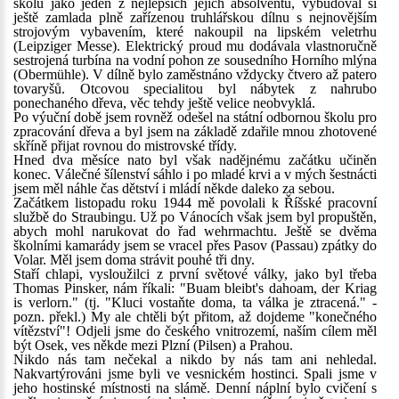
školu jako jeden z nejlepších jejích absolventů, vybudoval si
ještě zamlada plně zařízenou truhlářskou dílnu s nejnovějším
strojovým vybavením, které nakoupil na lipském veletrhu
(Leipziger Messe). Elektrický proud mu dodávala vlastnoručně
sestrojená turbína na vodní pohon ze sousedního Horního mlýna
(Obermühle). V dílně bylo zaměstnáno vždycky čtvero až patero
tovaryšů. Otcovou specialitou byl nábytek z nahrubo
ponechaného dřeva, věc tehdy ještě velice neobvyklá.
Po výuční době jsem rovněž odešel na státní odbornou školu pro
zpracování dřeva a byl jsem na základě zdařile mnou zhotovené
skříně přijat rovnou do mistrovské třídy.
Hned dva měsíce nato byl však nadějnému začátku učiněn
konec. Válečné šílenství sáhlo i po mladé krvi a v mých šestnácti
jsem měl náhle čas dětství i mládí někde daleko za sebou.
Začátkem listopadu roku 1944 mě povolali k Říšské pracovní
službě do Straubingu. Už po Vánocích však jsem byl propuštěn,
abych mohl narukovat do řad wehrmachtu. Ještě se dvěma
školními kamarády jsem se vracel přes Pasov (Passau) zpátky do
Volar. Měl jsem doma strávit pouhé tři dny.
Staří chlapi, vysloužilci z první světové války, jako byl třeba
Thomas Pinsker, nám říkali: "Buam bleibt's dahoam, der Kriag
is verlorn." (tj. "Kluci vostaňte doma, ta válka je ztracená." -
pozn. překl.) My ale chtěli být přitom, až dojdeme "konečného
vítězství"! Odjeli jsme do českého vnitrozemí, naším cílem měl
být Osek, ves někde mezi Plzní (Pilsen) a Prahou.
Nikdo nás tam nečekal a nikdo by nás tam ani nehledal.
Nakvartýrováni jsme byli ve vesnickém hostinci. Spali jsme v
jeho hostinské místnosti na slámě. Denní náplní bylo cvičení s