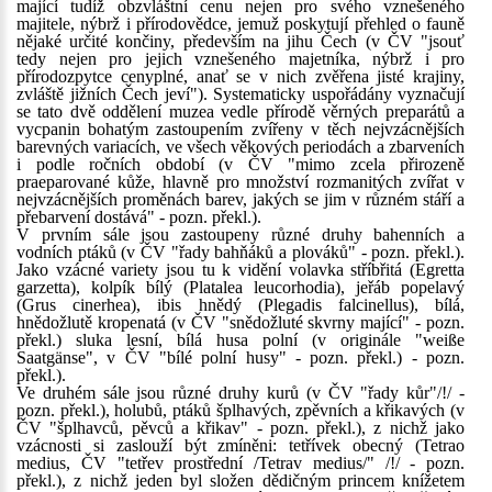
mající tudíž obzvláštní cenu nejen pro svého vznešeného
majitele, nýbrž i přírodovědce, jemuž poskytují přehled o fauně
nějaké určité končiny, především na jihu Čech (v ČV "jsouť
tedy nejen pro jejich vznešeného majetníka, nýbrž i pro
přírodozpytce cenyplné, anať se v nich zvěřena jisté krajiny,
zvláště jižních Čech jeví"). Systematicky uspořádány vyznačují
se tato dvě oddělení muzea vedle přírodě věrných preparátů a
vycpanin bohatým zastoupením zvířeny v těch nejvzácnějších
barevných variacích, ve všech věkových periodách a zbarveních
i podle ročních období (v ČV "mimo zcela přirozeně
praeparované kůže, hlavně pro množství rozmanitých zvířat v
nejvzácnějších proměnách barev, jakých se jim v různém stáří a
přebarvení dostává" - pozn. překl.).
V prvním sále jsou zastoupeny různé druhy bahenních a
vodních ptáků (v ČV "řady bahňáků a plováků" - pozn. překl.).
Jako vzácné variety jsou tu k vidění volavka stříbřitá (Egretta
garzetta), kolpík bílý (Platalea leucorhodia), jeřáb popelavý
(Grus cinerhea), ibis hnědý (Plegadis falcinellus), bílá,
hnědožlutě kropenatá (v ČV "snědožluté skvrny mající" - pozn.
překl.) sluka lesní, bílá husa polní (v originále "weiße
Saatgänse", v ČV "bílé polní husy" - pozn. překl.) - pozn.
překl.).
Ve druhém sále jsou různé druhy kurů (v ČV "řady kůr"/!/ -
pozn. překl.), holubů, ptáků šplhavých, zpěvních a křikavých (v
ČV "šplhavců, pěvců a křikav" - pozn. překl.), z nichž jako
vzácnosti si zaslouží být zmíněni: tetřívek obecný (Tetrao
medius, ČV "tetřev prostřední /Tetrav medius/" /!/ - pozn.
překl.), z nichž jeden byl složen dědičným princem knížetem