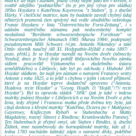
matrice lze najít i záznam, psaný česky stejně jako ten v křestní, o
svatbě zdejšího "podstaršího" (to je jen jiný výraz pro sládka)
Jiřího Hoydara s Kateřinou Kayerovou "z Stuben", tj. z dnešní
Hůrky. V chelčické matrice, kam by badatele zavedl chybný údaj
některých pramenů (ten správný má vedle obsáhlého nekrologu
Franze Hoydara v listu "Österreichische Forst-Zeitung", i s
udáním matričního záznamu pak nedocenitelný komplet
medailonů "Berühmte schwarzenbergische Forstleute" ve
Schwarzenbergischer Almanach 1985 /Murau 1984/, podepsaný
pseudonymem Milli Schwarz /vl.jm. Antonín Nikendey/ a také
Ottův slovník naučný /díl XI. Hedypathie-Hýždě z roku 1897/ -
pozn. překl.), že se Hoydar narodil na Novém dvoře (německy
Neuhof, dnes je Nový dvůr poblíž libějovického Nového zámku
sídlem pracoviště Výzkumného a zkušebního ústavu
zemědělského) u Libějovic, kde byl po odchodu z Hluboké Jiří
Hoydar sládkem, lze najít jen záznam o narození Franzovy sestry
Antonie z roku 1825, a to ještě s chybou v jejím i otcově příjmení.
které je na Hoydar teprve dodatečně opraveno ("Antonia.
Hojdova. recte Hoydar" a "Georg. Hojdh. či "Hojdl."/?!/ recte
Hoydar"). Byl to opravdu sládek "Jiřík" (jak je také v indexu
matriky psáno) Hoydar v Libějovicích a na Novém Dvoře a jeho
žena, tedy zřejmě i Franzova matka přede dvěma lety byla, jak
cituji doslova z křestní matriky "Kateřina, Dczera po † Matěgowy
Gayerowy, Knjžeczym Rybaři w Stubenbachu a Matky
Magdaleny, rozený Stinovi z Rindlesu; Krumlowského Panstwj."
Ten Stubenbach je zřejmý omyl, ale Stuben i Rindles, tj. dnešní
Žlábek, mne nasměrovaly do hornoplánské matriky, kde už 1.
ledna 1783 nacházím latinský zápis o narození dívky, pokřtěné