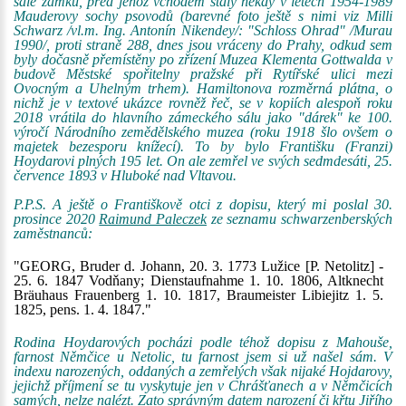
sále zámku, před jehož vchodem stály někdy v letech 1954-1989
Mauderovy sochy psovodů (barevné foto ještě s nimi viz Milli
Schwarz /vl.m. Ing. Antonín Nikendey/: "Schloss Ohrad" /Murau
1990/, proti straně 288, dnes jsou vráceny do Prahy, odkud sem
byly dočasně přemístěny po zřízení Muzea Klementa Gottwalda v
budově Městské spořitelny pražské při Rytířské ulici mezi
Ovocným a Uhelným trhem). Hamiltonova rozměrná plátna, o
nichž je v textové ukázce rovněž řeč, se v kopiích alespoň roku
2018 vrátila do hlavního zámeckého sálu jako "dárek" ke 100.
výročí Národního zemědělského muzea (roku 1918 šlo ovšem o
majetek bezesporu knížecí). To by bylo Františku (Franzi)
Hoydarovi plných 195 let. On ale zemřel ve svých sedmdesáti, 25.
července 1893 v Hluboké nad Vltavou.
P.P.S. A ještě o Františkově otci z dopisu, který mi poslal 30.
prosince 2020
Raimund Paleczek
ze seznamu schwarzenberských
zaměstnanců:
"GEORG, Bruder d. Johann, 20. 3. 1773 Lužice [P. Netolitz] -
25. 6. 1847 Vodňany; Dienstaufnahme 1. 10. 1806, Altknecht
Bräuhaus Frauenberg 1. 10. 1817, Braumeister Libiejitz 1. 5.
1825, pens. 1. 4. 1847."
Rodina Hoydarových pocházi podle téhož dopisu z Mahouše,
farnost Němčice u Netolic, tu farnost jsem si už našel sám. V
indexu narozených, oddaných a zemřelých však nijaké Hojdarovy,
jejichž příjmení se tu vyskytuje jen v Chrášťanech a v Němčicích
samých, nelze nalézt. Zato správným datem narození či křtu Jiřího