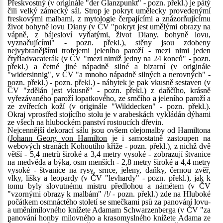
Přeskvostný (v originále "der Glanzpunkt" - pozn. překl.) je pátý
čili velký zámecký sál. Strop je pokryt umělecky provedenýmí
freskovými malbami, z mytologie čerpajícími a znázorňujícímu
život bohyně lovu Diany (v ČV "pokryt jest umělými obrazy na
vápně, z bájesloví vyňatými, život Diany, bohyně lovu,
vyznačujícími" - pozn. překl.), stěny jsou zdobeny
nejvybranějšími trofejemi jeleního paroží - mezi nimi jeden
čtyřiadvacaterák (v ČV "mezi nimiž jedny na 24 konců" - pozn.
překl.) a četné jiné nápadně silné a bizarní (v originále
"widersinnig", v ČV "a mnoho nápadně silných a nerovných" -
pozn. překl.) - pozn. překl.) - nábytek je pak vkusně sestaven (v
ČV "zdělán jest vkusně" - pozn. překl.) z daňčího, krásně
vyřezávaného paroží lopatkového, ze srnčího a jeleního paroží a
ze zvířecích koží (v originále "Wilddecken" - pozn. překl.).
Okraj vprostřed stojícího stolu je v arabeskách vykládán dýhami
ze všech na hlubockém panství rostoucích dřevin.
Nejcennější dekorací sálu jsou ovšem olejomalby od Hamiltona
(
Johann Georg von Hamilton
je i samostatně zastoupen na
webových stranách Kohoutího kříže - pozn. překl.), z nichž dvě
větší - 5,4 metrů široké a 3,4 metry vysoké - zobrazují štvanice
na medvěda a býka, osm menších - 2,8 metry široké a 4,4 metry
vysoké - štvanice na rysy, srnce, jeleny, daňky, černou zvěř,
vlky, lišky a leopardy (v ČV "levhardy" - pozn. překl.), jak k
tomu byly slovutnému mistru předlohou a námětem (v ČV
"vzornými obrazy k malbám" /!/ - pozn. překl.) zde na Hluboké
počátkem osmnáctého století se smečkami psů za panování lovu-
a uměnímilovného knížete Adamam Schwarzenberga (v ČV "za
panování honby milovného a krasomyslného knížete Adama ze