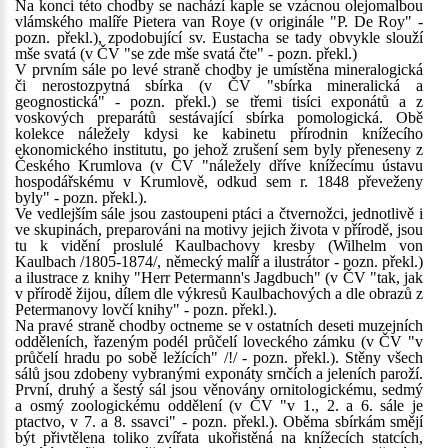
Na konci této chodby se nachází kaple se vzácnou olejomalbou
vlámského malíře Pietera van Roye (v originále "P. De Roy" -
pozn. překl.), zpodobující sv. Eustacha se tady obvykle slouží
mše svatá (v ČV "se zde mše svatá čte" - pozn. překl.)
V prvním sále po levé straně chodby je umístěna mineralogická
či nerostozpytná sbírka (v ČV "sbírka mineralická a
geognostická" - pozn. překl.) se třemi tisíci exponátů a z
voskových preparátů sestávající sbírka pomologická. Obě
kolekce náležely kdysi ke kabinetu přírodnin knížecího
ekonomického institutu, po jehož zrušení sem byly přeneseny z
Českého Krumlova (v ČV "náležely dříve knížecímu ústavu
hospodářskému v Krumlově, odkud sem r. 1848 převeženy
byly" - pozn. překl.).
Ve vedlejším sále jsou zastoupeni ptáci a čtvernožci, jednotlivě i
ve skupinách, preparováni na motivy jejich života v přírodě, jsou
tu k vidění proslulé Kaulbachovy kresby (Wilhelm von
Kaulbach /1805-1874/, německý malíř a ilustrátor - pozn. překl.)
a ilustrace z knihy "Herr Petermann's Jagdbuch" (v ČV "tak, jak
v přírodě žijou, dílem dle výkresů Kaulbachových a dle obrazů z
Petermanovy lovčí knihy" - pozn. překl.).
Na pravé straně chodby octneme se v ostatních deseti muzejních
odděleních, řazeným podél průčelí loveckého zámku (v ČV "v
průčelí hradu po sobě ležících" /!/ - pozn. překl.). Stěny všech
sálů jsou zdobeny vybranými exponáty srnčích a jeleních paroží.
První, druhý a šestý sál jsou věnovány ornitologickému, sedmý
a osmý zoologickému oddělení (v ČV "v 1., 2. a 6. sále je
ptactvo, v 7. a 8. ssavci" - pozn. překl.). Oběma sbírkám smějí
být přivtělena toliko zvířata ukořistěná na knížecích statcích,