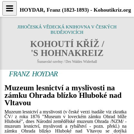
HOYDAR, Franz (1823-1893) - Kohoutikriz.org
JIHOČESKÁ VĚDECKÁ KNIHOVNA V ČESKÝCH
BUDĚJOVICÍCH
KOHOUTÍ KŘÍŽ /
'S HOHNAKREIZ
Šumavské ozvěny / Des Waldes Widerhall
FRANZ HOYDAR
Muzeum lesnictví a myslivosti na
zámku Ohrada blízko Hluboké nad
Vltavou
Muzeum lesnictví a myslivosti (v české verzi /nadále viz zkratka
ČV/ z roku 1876 "Museum v loveckém zámku Ohrad blíže
Hluboké", dnes Národní zemědělské muzeum Ohrada /NZM/ -
muzeum lesnictví, myslivosti a rybářství - pozn. překl.) na
zámku Ohrada blízko Hluboké nad Vltavou se dotýká