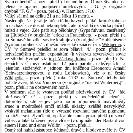
Švarcenberků" - pozn. překl.) konané hony. Obraz štvanice na
jelena je opatřen podpisem umělcovým: J. G. (v originále
chybně "F. G." - pozn. překl.) v. Hamilton 1710.
Velký sál má na délku 21 a na šířku 13 metrů. -
Následující šestý sál je určen řádu dravých ptáků. kromě toho se
tu nachází sice dosud nekompletní, ale rozsáhlá už sbírka ptačích
hnízd a vajec. Zde patří sup bělohlavý (Gyps fulvus), zastřelený
na Hluboké (v originále "erlegt in Frauenberg" - pozn. překl.) a
na Šumavě hnízdící sovice krahujová (v originále "Habichtseule
/Syrnium uraliensis/", dnešní německé označení viz
Wikipedia
, v
ČV "v Šumavě pelešící se sova bělavá" /!/ - pozn. překl.) k
nejvzácnějším ptačím exponátům (k výskytu severských sovic
ve střední Evropě viz
text Václava Johna
- pozn. překl.). Na
stěnách visí mezi ostatními 12 párů parohů, náležejících 12
jelenům, složených v jednom dni kněžnou Eleonorou Amalií
(Schwarzenbergovou z rodu Lobkowiczů, viz o ní česky
Wikipedia
- pozn. překl.) roku 1732 na Šumavě, tehdy tak
bohaté zvěří, blízko Vimperka (v originále "nächst Winterberg" -
pozn. překl.) na obstaveném honě.
V sedmém sále je vystaven podřád přežvýkavců (v ČV "řád
přežívavců" /!/ - pozn. překl.) s podčeleděmi jelenů a
dutorohých, kde se jeví jako hodni připomenutí tmavohnědý
srnec a modrošedé srnčí mládě, ukázky zvláště nezvyklých
výskytů melanismu (jde o výrazné rozvinutí tnavého pigmentu
na kůži a srsti živočichů, opak albinismu - pozn. překl.) u savců
vůbec, a také kříženec psa a vlčice (v originále "der Bastard von
einem Hund und einer Wölfin" - pozn. překl.).
Osmý sál nabízí zástupce štětinaté, dravé a hlodavé zvěře (v ČV