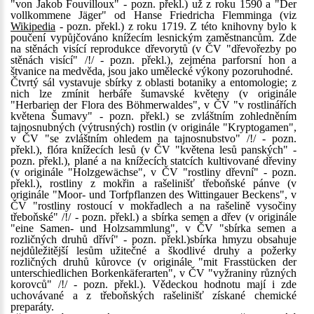
"von Jakob Fouvilloux" - pozn. překl.) už z roku 1590 a "Der
vollkommene Jäger" od Hanse Friedricha Flemminga (viz
Wikipedia
- pozn. překl.) z roku 1719. Z této knihovny bylo k
poučení vypůjčováno knížecím lesnickým zaměstnancům. Zde
na stěnách visící reprodukce dřevorytů (v ČV "dřevořezby po
stěnách visící" /!/ - pozn. překl.), zejména parforsní hon a
štvanice na medvěda, jsou jako umělecké výkony pozoruhodné.
Čtvrtý sál vystavuje sbírky z oblasti botaniky a entomologie; z
nich lze zmínit herbáře šumavské květeny (v originále
"Herbarien der Flora des Böhmerwaldes", v ČV "v rostlinářích
květena Šumavy" - pozn. překl.) se zvláštním zohledněním
tajnosnubných (výtrusných) rostlin (v originále "Kryptogamen",
v ČV "se zvláštním ohledem na tajnosnubstvo" /!/ - pozn.
překl.), flóra knížecích lesů (v ČV "květena lesů panských" -
pozn. překl.), plané a na knížecích statcích kultivované dřeviny
(v originále "Holzgewächse", v ČV "rostliny dřevní" - pozn.
překl.), rostliny z mokřin a rašelinišť třeboňské pánve (v
originále "Moor- und Torfpflanzen des Wittingauer Beckens", v
ČV "rostliny rostoucí v mokřadlech a na rašelině vysočiny
třeboňské" /!/ - pozn. překl.) a sbírka semen a dřev (v originále
"eine Samen- und Holzsammlung", v ČV "sbírka semen a
rozličných druhů dříví" - pozn. překl.)sbírka hmyzu obsahuje
nejdůležitější lesům užitečné a škodlivé druhy a požerky
rozličných druhů kůrovce (v originále "mit Frasstücken der
unterschiedlichen Borkenkäferarten", v ČV "vyžraniny různých
korovců" /!/ - pozn. překl.). Vědeckou hodnotu mají i zde
uchovávané a z třeboňských rašelinišť získané chemické
preparáty.