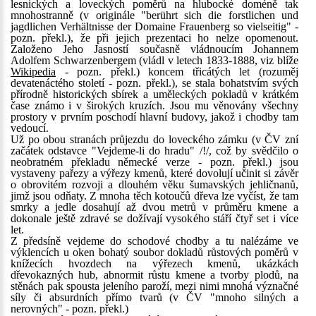
lesnických a loveckých poměrů na hlubocké doméně tak
mnohostranně (v originále "berührt sich die forstlichen und
jagdlichen Verhältnisse der Domaine Frauenberg so vielseitig" -
pozn. překl.), že při jejich prezentaci ho nelze opomenout.
Založeno Jeho Jasností současně vládnoucím Johannem
Adolfem Schwarzenbergem (vládl v letech 1833-1888, viz blíže
Wikipedia
- pozn. překl.) koncem třicátých let (rozuměj
devatenáctého století - pozn. překl.), se stala bohatstvím svých
přírodně historických sbírek a uměleckých pokladů v krátkém
čase známo i v širokých kruzích. Jsou mu věnovány všechny
prostory v prvním poschodí hlavní budovy, jakož i chodby tam
vedoucí.
Už po obou stranách průjezdu do loveckého zámku (v ČV zní
začátek odstavce "Vejdeme-li do hradu" /!/, což by svědčilo o
neobratném překladu německé verze - pozn. překl.) jsou
vystaveny pařezy a výřezy kmenů, které dovolují učinit si závěr
o obrovitém rozvoji a dlouhém věku šumavských jehličnanů,
jimž jsou odňaty. Z mnoha těch kotoučů dřeva lze vyčíst, že tam
smrky a jedle dosahují až dvou metrů v průměru kmene a
dokonale ještě zdravé se dožívají vysokého stáří čtyř set i více
let.
Z předsíně vejdeme do schodové chodby a tu nalézáme ve
výklencích u oken bohatý soubor dokladů růstových poměrů v
knížecích hvozdech na výřezech kmenů, ukázkách
dřevokazných hub, abnormit růstu kmene a tvorby plodů, na
stěnách pak spousta jeleního paroží, mezi nimi mnohá význačné
síly či absurdních přímo tvarů (v ČV "mnoho silných a
nerovných" - pozn. překl.)