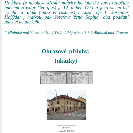
Hoydara (v netolické křestní matrice ho latinský zápis označuje
jménem Hoÿdar Georgius) je 12. duben 1771 a jeho otcem byl
rychtář a rolník (iudex et rusticus) v Lužici čp. 1 "Josephus
Hoÿÿdar", matkou pak Josefova žena Sophia, oba poddaní
panství netolického.
- - - - -
* Hluboká nad Vltavou / Nový Dvůr, Libějovice / † † † Hluboká nad Vltavou
Obrazové přílohy:
(ukázky)