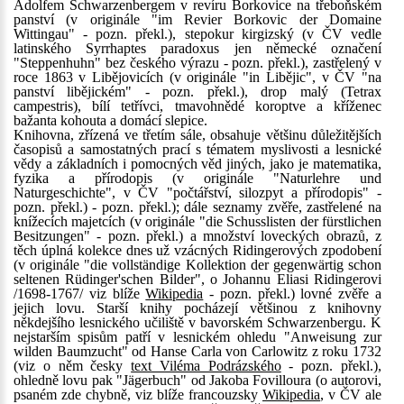
Adolfem Schwarzenbergem v revíru Borkovice na třeboňském
panství (v originále "im Revier Borkovic der Domaine
Wittingau" - pozn. překl.), stepokur kirgizský (v ČV vedle
latinského Syrrhaptes paradoxus jen německé označení
"Steppenhuhn" bez českého výrazu - pozn. překl.), zastřelený v
roce 1863 v Libějovicích (v originále "in Libějic", v ČV "na
panství libějickém" - pozn. překl.), drop malý (Tetrax
campestris), bílí tetřívci, tmavohnědé koroptve a kříženec
bažanta kohouta a domácí slepice.
Knihovna, zřízená ve třetím sále, obsahuje většinu důležitějších
časopisů a samostatných prací s tématem myslivosti a lesnické
vědy a základních i pomocných věd jiných, jako je matematika,
fyzika a přírodopis (v originále "Naturlehre und
Naturgeschichte", v ČV "počtářství, silozpyt a přírodopis" -
pozn. překl.) - pozn. překl.); dále seznamy zvěře, zastřelené na
knížecích majetcích (v originále "die Schusslisten der fürstlichen
Besitzungen" - pozn. překl.) a množství loveckých obrazů, z
těch úplná kolekce dnes už vzácných Ridingerových zpodobení
(v originále "die vollständige Kollektion der gegenwärtig schon
seltenen Rüdinger'schen Bilder", o Johannu Eliasi Ridingerovi
/1698-1767/ viz blíže
Wikipedia
- pozn. překl.) lovné zvěře a
jejich lovu. Starší knihy pocházejí většinou z knihovny
někdejšího lesnického učiliště v bavorském Schwarzenbergu. K
nejstarším spisům patří v lesnickém ohledu "Anweisung zur
wilden Baumzucht" od Hanse Carla von Carlowitz z roku 1732
(viz o něm česky
text Viléma Podrázského
- pozn. překl.),
ohledně lovu pak "Jägerbuch" od Jakoba Fovilloura (o autorovi,
psaném zde chybně, viz blíže francouzsky
Wikipedia
, v ČV ale