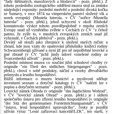
"řady štětinatých, masožravých a hlodavců" - pozn. překl.). Z
tohoto posledního zoologického oddělení muzea stojí za zmínku
následující exponáty: poslední medvěd a poslední divoká kočka
ze Šumavy, v roce 1874 na vimperském panství složený vlk a
norek evropský (Mustela lutreola, v ČV "nořice /Mustella
lutreola/" - pozn. překl.), jehož uchycení v okolí Hluboké
konstatovalo výskyt tohoto pravděpodobně v mnoha zemích
Evropy snad už vymřelého zvířete v Čechách (v ČV "z čehož
patrno, že zvíře to, v mnohých evropských zemích snad již
vyhynulé, v Čechách přebývá" - pozn. překl.).
Devátý sál slouží jako zbrojnice k uložení starých ručnic a
zbraní, kde jsou vzaty do opatrování příslušníky knížecí rodiny
Schwarzenbergů užívané a nyní již pro ně nepotřebné lovecké a
jiné zbraně (v ČV "jichž jindy údové vznešené rodiny ze
Švarcenberků užívali" - pozn. překl.).
Poslední místnost muzea co součást jižní schodové chodby (v
originále "ein Theil des südlichen Stiegenganges" - pozn.
překl.), chová v sobě produkty, náčiní a vzorky dřevařského
průmyslu a lesního hospodářství.
Bližší informace o muzeu lesnictví a myslivosti sděluje
inventurní seznam a dotyčné katalogy (v ČV "nalézti lze v
popisu a dotyčném seznamu" - pozn. překl.).
Lovecký zámek Ohrada (v originále "das Jagdschloss Wohrad",
v ČV "lovecký zámek Ohrad" - pozn. překl.) je i sídlem
společného ústavu pro zřízení lesního hospodářství (v originále
"der Sitz der gemeinsamen Forsteinrichtungsanstalt", v ČV
"ústavu, lesní hospodářství upravujícího", česky je později
užíván výraz "Lesní zařizovací kancelář/LZK", ten starší, v