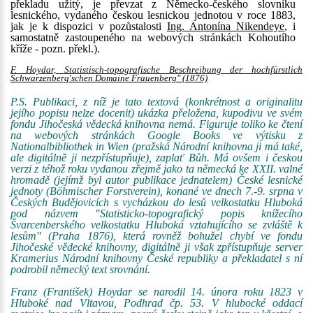
překladu užitý, je převzat z Německo-českého slovníku
lesnického, vydaného českou lesnickou jednotou v roce 1883,
jak je k dispozici v pozůstalosti
Ing. Antonína Nikendeye
, i
samostatně zastoupeného na webových stránkách Kohoutího
kříže - pozn. překl.).
F. Hoydar, Statistisch-topografische Beschreibung der hochfürstlich
Schwarzenberg'schen Domaine Frauenberg" (1876)
P.S. Publikaci, z níž je tato textová (konkrétnost a originalitu
jejího popisu nelze docenit) ukázka přeložena, kupodivu ve svém
fondu Jihočeská vědecká knihovna nemá. Figuruje toliko ke čtení
na webových stránkách Google Books ve výtisku z
Nationalbibliothek in Wien (pražská Národní knihovna ji má také,
ale digitálně ji nezpřístupňuje), zaplať Bůh. Má ovšem i českou
verzi z téhož roku vydanou zřejmě jako ta německá ke XXII. valné
hromadě (jejímž byl autor publikace jednatelem) České lesnické
jednoty (Böhmischer Forstverein), konané ve dnech 7.-9. srpna v
Českých Budějovicích s vycházkou do lesů velkostatku Hluboká
pod názvem "Statisticko-topografický popis knížecího
Švarcenberského velkostatku Hluboká vztahujícího se zvláště k
lesům" (Praha 1876), která rovněž bohužel chybí ve fondu
Jihočeské vědecké knihovny, digitálně ji však zpřístupňuje server
Kramerius Národní knihovny České republiky a překladatel s ní
podrobil německý text srovnání.
Franz (František) Hoydar se narodil 14. února roku 1823 v
Hluboké nad Vltavou, Podhrad čp. 53. V hlubocké oddací