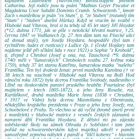
kaplanem Laurentiem (Vavřincem) Breitschopfem jménem
Catharina. Její rodiče jsou tu psáni "Mathias Geÿer Piscator et
Magdalena Uxor Subditi Dominio Crumb. Schwarzenb.", kmotr
Zach s manželkou je psán "ex Stum", tj. "ze Stuben" (rozuměj tím
"Stum" i "Stuben" dnešní Hůrku). Když se vracím ke svatbě v
Hluboké nad Vltavou, bral si tu tehdy už 45 let starý Jiří Hoydar
(*12. dubna 1771, jak se píše v netolické křestní matrice, †25.
června 1847 ve Vodňanech čp. 27 /ten dům tam na Písecké ulici
až dosud stojí/), syn Josefa Hoydara. hospodáře (byl tam i
rychtářem /iudex et rusticus/) z Lužice čp. 1 (české Hojdary tam
najdeme ještě při sčítání lidu v roce 1921) a Sophie "z Krobold",
tj. zřejmě z Chrobol (Josef a ona, roz. Tauschová /*9. dubna
1740/ měli v "šumavských" Chrobolech svatbu 27. května roku
1759), tehdy 37 let starou Kateřinu, šumavskou matku "našeho"
Františka. Ten byl dvakrát ženat: první manželka Karolina († ve
38 letech na souchotě v Hluboké nad Vltavou na Boží Hod
vánoční roku 1872) byla dcerou Františka Svobody, nadlesního v
Líšně na tloskovském panství pruského hraběte Pourtalese (byl
majitelem v letech 1805-1872), a jeho ženy Rosalie, roz.
Kartůňkové, druhá manželka Marie Anna (1838 v Chrudimi,
†1917 ve Vídni) byla dcerou Maxmiliana z Obentrautu,
někdejšího krajského prezidenta v Praze a jeho ženy Josefy, roz.
Schoebelové z Prahy. To všechno se dá vyčíst (kromě úmrtí první
z manželek) v hlubocké matrice z vesměs českých záznamů o
narození dětí Františka Hoydara. Z dětství mi po zájezdu
soběslavské školy na zámek Ohrada (v Soběslavi i tam jsme
pořád na schwarzenberském kdysi majetku) utkvěl v paměti
samozřejmě zejména nábytek z paroží a "liščí koberec" v hlavním