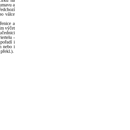
čírku na
Šumavu a
ředchozí
po válce
řenice a
dím výčet
učednici
ertelu -
pořadí i
h nebo i
překl.).