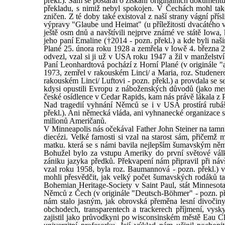
překl.). Sám se postaral o získání originálních dokument
překladu, s nimiž nebyl spokojen. V Čechách mohl také
zničen. Z té doby také existoval z naší strany vágní přís
výpravy "Glaube und Heimat" (u příležitosti dvacátého v
ještě osm dnů a navštívili nejprve známé ve státě Iowa,
jeho paní Emaline (†2014 - pozn. překl.) a kde byli naš
Plané 25. února roku 1928 a zemřela v Iowě 4. března 2
odvezl, vzal si ji už v USA roku 1947 a žil v manželství
Paní Leonhardtová pochází z Horní Plané (v originále "au
1973, zemřel v rakouském Linci/ a Maria, roz. Studene
rakouském Linci/ Luftovi - pozn. překl.) a provdala se 
kdysi opustili Evropu z náboženských důvodů (jako menn
české osídlence v Cedar Rapids, kam nás právě lákala z 
Nad tragedií vyhnání Němců se i v USA prostírá rubáš
překl.). Ani německá vláda, ani vyhnanecké organizace
milionů Američanů.
V Minneapolis nás očekával Father John Steiner na tamní
diecézi. Velké farnosti si vzal na starost sám, přičemž
matku. která se s námi bavila nejlepším šumavským ně
Bohužel bylo za vstupu Ameriky do první světové vál
zániku jazyka předků. Překvapení nám připravil při náv
vzal roku 1958, byla roz. Baumannová - pozn. překl.) v
mohli přesvědčit, jak velký počet šumavských rodáků t
Bohemian Heritage-Society v Saint Paul, stát Minnesot
Němců z Čech (v originále "Deutsch-Böhmer" - pozn. přek
nám stalo jasným, jak obrovská přeměna lesní divočiny 
obchodech, transparentech a trackerech příjmení, vys
zajistil jako průvodkyni po wisconsinském městě Eau Cla