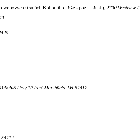
na webových stranách Kohoutího kříže - pozn. překl.),
2700 Westview Dr
49
4449
 5448405 Hwy 10 East Marshfield, WI 54412
I 54412