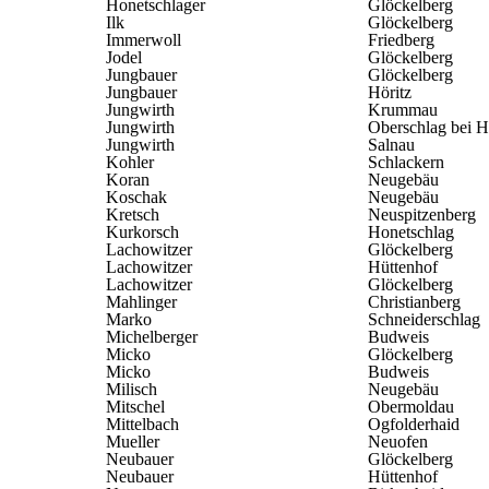
Honetschlager
Glöckelberg
Ilk
Glöckelberg
Immerwoll
Friedberg
Jodel
Glöckelberg
Jungbauer
Glöckelberg
Jungbauer
Höritz
Jungwirth
Krummau
Jungwirth
Oberschlag bei H
Jungwirth
Salnau
Kohler
Schlackern
Koran
Neugebäu
Koschak
Neugebäu
Kretsch
Neuspitzenberg
Kurkorsch
Honetschlag
Lachowitzer
Glöckelberg
Lachowitzer
Hüttenhof
Lachowitzer
Glöckelberg
Mahlinger
Christianberg
Marko
Schneiderschlag
Michelberger
Budweis
Micko
Glöckelberg
Micko
Budweis
Milisch
Neugebäu
Mitschel
Obermoldau
Mittelbach
Ogfolderhaid
Mueller
Neuofen
Neubauer
Glöckelberg
Neubauer
Hüttenhof