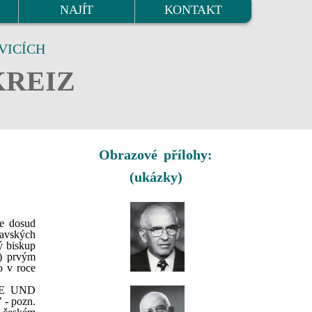
NAJÍT
KONTAKT
VICÍCH
KREIZ
Obrazové přílohy:
(ukázky)
že dosud
mavských
ý biskup
.) prvým
o v roce
UBE UND
 - pozn.