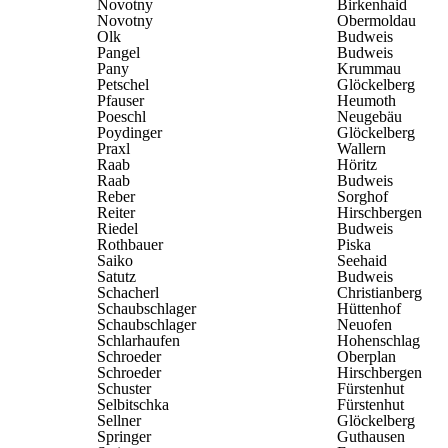
Novotny
Birkenhaid
Novotny
Obermoldau
Olk
Budweis
Pangel
Budweis
Pany
Krummau
Petschel
Glöckelberg
Pfauser
Heumoth
Poeschl
Neugebäu
Poydinger
Glöckelberg
Praxl
Wallern
Raab
Höritz
Raab
Budweis
Reber
Sorghof
Reiter
Hirschbergen
Riedel
Budweis
Rothbauer
Piska
Saiko
Seehaid
Satutz
Budweis
Schacherl
Christianberg
Schaubschlager
Hüttenhof
Schaubschlager
Neuofen
Schlarhaufen
Hohenschlag
Schroeder
Oberplan
Schroeder
Hirschbergen
Schuster
Fürstenhut
Selbitschka
Fürstenhut
Sellner
Glöckelberg
Springer
Guthausen