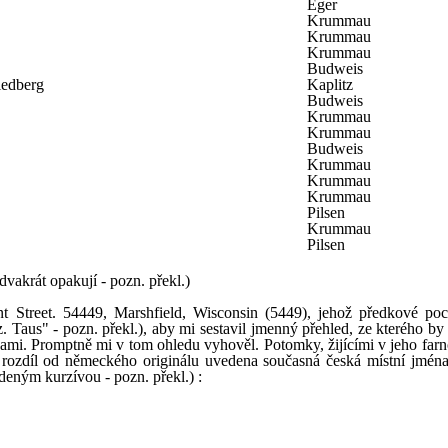
Eger
Krummau
Krummau
Krummau
Budweis
iedberg
Kaplitz
Budweis
Krummau
Krummau
Budweis
Krummau
Krummau
Krummau
Pilsen
Krummau
Pilsen
dvakrát opakují - pozn. překl.)
 Street. 54449, Marshfield, Wisconsin (5449), jehož předkové poc
 Taus" - pozn. překl.), aby mi sestavil jmenný přehled, ze kterého by 
sami. Promptně mi v tom ohledu vyhověl. Potomky, žijícími v jeho farno
 rozdíl od německého originálu uvedena současná česká místní jména
eným kurzívou - pozn. překl.) :