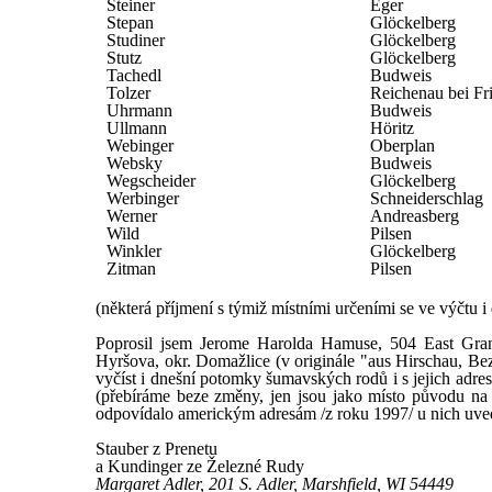
Steiner
Eger
Stepan
Glöckelberg
Studiner
Glöckelberg
Stutz
Glöckelberg
Tachedl
Budweis
Tolzer
Reichenau bei Fr
Uhrmann
Budweis
Ullmann
Höritz
Webinger
Oberplan
Websky
Budweis
Wegscheider
Glöckelberg
Werbinger
Schneiderschlag
Werner
Andreasberg
Wild
Pilsen
Winkler
Glöckelberg
Zitman
Pilsen
(některá příjmení s týmiž místními určeními se ve výčtu i 
Poprosil jsem Jerome Harolda Hamuse, 504 East Grant
Hyršova, okr. Domažlice (v originále "aus Hirschau, Bez.
vyčíst i dnešní potomky šumavských rodů i s jejich adre
(přebíráme beze změny, jen jsou jako místo původu na
odpovídalo americkým adresám /z roku 1997/ u nich uved
Stauber z Prenetu
a Kundinger ze Železné Rudy
Margaret Adler, 201 S. Adler, Marshfield, WI 54449