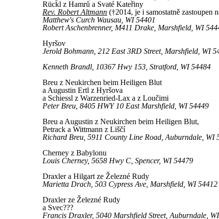
Rückl z Hamrů a Svaté Kateřiny
Rev. Robert Altmann
(†2014, je i samostatně zastoupen 
Matthew's Curch Wausau, WI 54401
Robert Aschenbrenner, M411 Drake, Marshfield, WI 544
Hyršov
Jerold Bohmann, 212 East 3RD Street, Marshfield, WI 5
Kenneth Brandl, 10367 Hwy 153, Stratford, WI 54484
Breu z Neukirchen beim Heiligen Blut
a Augustin Ertl z Hyršova
a Schiessl z Warzenried-Lax a z Loučimi
Peter Breu, 8405 HWY 10 East Marshfield, WI 54449
Breu a Augustin z Neukirchen beim Heiligen Blut,
Petrack a Wittmann z Liščí
Richard Breu, 5911 County Line Road, Auburndale, WI
Cherney z Babylonu
Louis Cherney, 5658 Hwy C, Spencer, WI 54479
Draxler a Hilgart ze Železné Rudy
Marietta Drach, 503 Cypress Ave, Marshfield, WI 54412
Draxler ze Železné Rudy
a Svec???
Francis Draxler, 5040 Marshfield Street, Auburndale, W