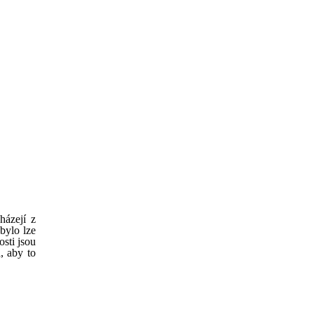
házejí z
bylo lze
sti jsou
, aby to