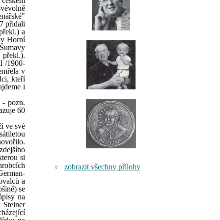
v českém
svévolně
tenářské"
 přidali
řekl.) a
 v Horní
e Šumavy
 překl.).
l /1900-
emřela v
i, kteří
ajdeme i
 - pozn.
azuje 60
í ve své
átiletou
ovořilo.
zdejšího
terou si
hrobcích
zobrazit všechny přílohy
 German-
ovalců a
šině) se
ápisy na
 Steiner
házející