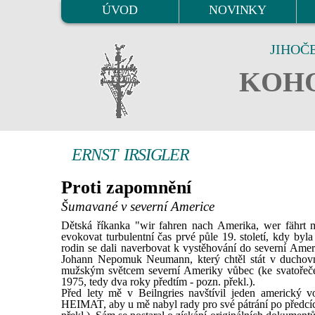
ÚVOD
NOVINKY
JIHOČ
KOHO
ERNST IRSIGLER
Proti zapomnění
Šumavané v severní Americe
Dětská říkanka "wir fahren nach Amerika, wer fährt m
evokovat turbulentní čas prvé půle 19. století, kdy by
rodin se dali naverbovat k vystěhování do severní Amer
Johann Nepomuk Neumann, který chtěl stát v duchovní
mužským světcem severní Ameriky vůbec (ke svatořeče
1975, tedy dva roky předtím - pozn. překl.).
Před lety mě v Beilngries navštívil jeden americ
HEIMAT, aby u mě nabyl rady pro své pátrání po předcích