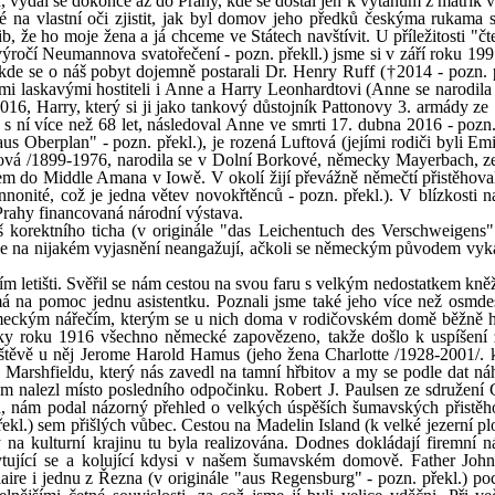
ů, vydal se dokonce až do Prahy, kde se dostal jen k výtahům z matrik 
 na vlastní oči zjistit, jak byl domov jeho předků českýma rukama 
lib, že ho moje žena a já chceme ve Státech navštívit. U příležitosti "č
ýročí Neumannova svatořečení - pozn. překll.) jsme si v září roku 1997
 kde se o náš pobyt dojemně postarali Dr. Henry Ruff (†2014 - pozn. p
imi laskavými hostiteli i Anne a Harry Leonhardtovi (Anne se narodila
016, Harry, který si ji jako tankový důstojník Pattonovy 3. armády z
 s ní více než 68 let, následoval Anne ve smrti 17. dubna 2016 - pozn.
s Oberplan" - pozn. překl.), je rozená Luftová (jejími rodiči byli Emi
rová /1899-1976, narodila se v Dolní Borkové, německy Mayerbach, z
sem do Middle Amana v Iowě. V okolí žijí převážně němečtí přistěhovalc
onité, což je jedna větev novokřtěnců - pozn. překl.). V blízkosti n
Prahy financovaná národní výstava.
 korektního ticha (v originále "das Leichentuch des Verschweigens"
 se na nijakém vyjasnění neangažují, ačkoli se německým původem vyk
m letišti. Svěřil se nám cestou na svou faru s velkým nedostatkem kněž
 má na pomoc jednu asistentku. Poznali jsme také jeho více než osmdes
meckým nářečím, kterým se u nich doma v rodičovském domě běžně h
ky roku 1916 všechno německé zapovězeno, takže došlo k uspíšení 
štěvě u něj Jerome Harold Hamus (jeho žena Charlotte /1928-2001/. k
 Marshfieldu, který nás zavedl na tamní hřbitov a my se podle dat ná
am nalezl místo posledního odpočinku. Robert J. Paulsen ze sdružení
a, nám podal názorný přehled o velkých úspěších šumavských přistěh
l.) sem přišlých vůbec. Cestou na Madelin Island (k velké jezerní plo
na kulturní krajinu tu byla realizována. Dodnes dokládají firemní n
kytující se a kolující kdysi v našem šumavském domově. Father John
ire i jednu z Řezna (v originále "aus Regensburg" - pozn. překl.) poc