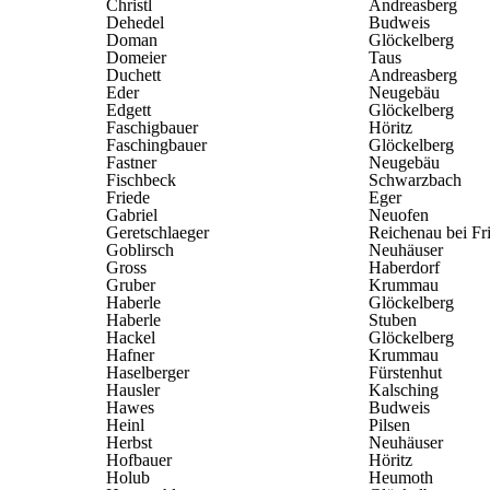
Christl
Andreasberg
Dehedel
Budweis
Doman
Glöckelberg
Domeier
Taus
Duchett
Andreasberg
Eder
Neugebäu
Edgett
Glöckelberg
Faschigbauer
Höritz
Faschingbauer
Glöckelberg
Fastner
Neugebäu
Fischbeck
Schwarzbach
Friede
Eger
Gabriel
Neuofen
Geretschlaeger
Reichenau bei Fr
Goblirsch
Neuhäuser
Gross
Haberdorf
Gruber
Krummau
Haberle
Glöckelberg
Haberle
Stuben
Hackel
Glöckelberg
Hafner
Krummau
Haselberger
Fürstenhut
Hausler
Kalsching
Hawes
Budweis
Heinl
Pilsen
Herbst
Neuhäuser
Hofbauer
Höritz
Holub
Heumoth