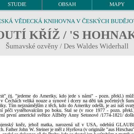
STUDIE
OBSAH
MAPY
ESKÁ VĚDECKÁ KNIHOVNA V ČESKÝCH BUDĚJO
UTÍ KŘÍŽ / 'S HOHNA
Šumavské ozvěny / Des Waldes Widerhall
it" (tj. "jedeme do Ameriky, kdo jede s námi" - pozn. překl.) mů
la v Čechách veliká nouze a synové i dcery na děti tak početných šu
iky. Tím nejznámějším z těch, kdo do Ameriky odešli, je asi náš svat
 péči vystěhovalcům po boku. Stal se (v roce 1977 - pozn. překl
ní první americké světice Alžběty Anny Setonové /1774-1821/ došl
ký vojenský kněz, jehož matka, narozená už v USA, odebírá GLA
. Father John W. Steiner je měl z Hyršova (v originále "aus Hirschau"