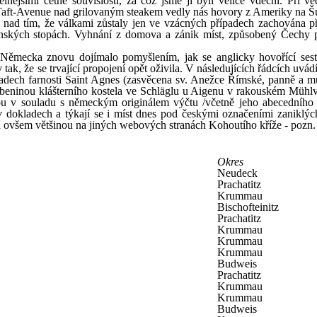
elnějšími četné souvislosti, za což jsme jí byli velice vděčni. Při ve
Taft-Avenue nad grilovaným steakem vedly nás hovory z Ameriky na 
st nad tím, že válkami zůstaly jen ve vzácných případech zachována p
zenských stopách. Vyhnání z domova a zánik míst, způsobený Čechy 
o Německa znovu dojímalo pomyšlením, jak se anglicky hovořící sest
ak, že se trvající propojení opět oživila. V následujících řádcích uvá
adech farnosti Saint Agnes (zasvěcena sv. Anežce Římské, panně a m
obeninou klášterního kostela ve Schläglu u Aigenu v rakouském Mühlvi
sou v souladu s německým originálem výčtu /včetně jeho abecedního 
dokladech a týkají se i míst dnes pod českými označeními zaniklýc
lná ovšem většinou na jiných webových stranách Kohoutího kříže - pozn. 
Okres
Neudeck
Prachatitz
Krummau
Bischofteinitz
Prachatitz
Krummau
Krummau
Krummau
Budweis
Prachatitz
Krummau
Krummau
Budweis