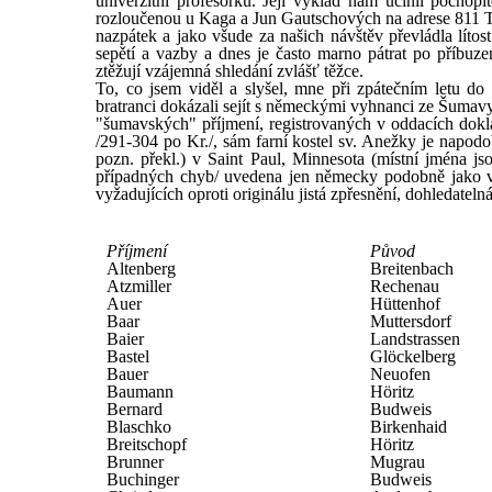
univerzitní profesorku. Její výklad nám učinil pochopit
rozloučenou u Kaga a Jun Gautschových na adrese 811 
nazpátek a jako všude za našich návštěv převládla líto
sepětí a vazby a dnes je často marno pátrat po příbu
ztěžují vzájemná shledání zvlášť těžce.
To, co jsem viděl a slyšel, mne při zpátečním letu d
bratranci dokázali sejít s německými vyhnanci ze Šumavy t
"šumavských" příjmení, registrovaných v oddacích dokl
/291-304 po Kr./, sám farní kostel sv. Anežky je napod
pozn. překl.) v Saint Paul, Minnesota (místní jména j
případných chyb/ uvedena jen německy podobně jako v 
vyžadujících oproti originálu jistá zpřesnění, dohledate
Příjmení
Původ
Altenberg
Breitenbach
Atzmiller
Rechenau
Auer
Hüttenhof
Baar
Muttersdorf
Baier
Landstrassen
Bastel
Glöckelberg
Bauer
Neuofen
Baumann
Höritz
Bernard
Budweis
Blaschko
Birkenhaid
Breitschopf
Höritz
Brunner
Mugrau
Buchinger
Budweis