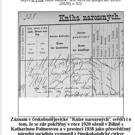
(2020), s. 321
Záznam v českobudějovické "Knize narozených" svědčí i o
tom, že se zde pokřtěný v roce 1920 oženil v Bílině s
Katharinou Palmeovou a v prosinci 1938 jako přesvědčený
národní socialista vystoupil z římskokatolické církve