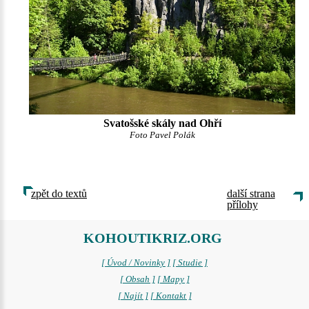
Svatošské skály nad Ohří
Foto Pavel Polák
zpět do textů
další strana
přílohy
KOHOUTIKRIZ.ORG
[ Úvod / Novinky ]
[ Studie ]
[ Obsah ]
[ Mapy ]
[ Najít ]
[ Kontakt ]