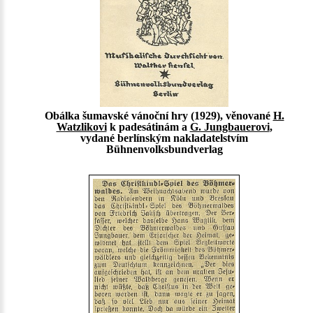
Obálka šumavské vánoční hry (1929), věnované
H.
Watzlikovi
k padesátinám a
G. Jungbauerovi
,
vydané berlínským nakladatelstvím
Bühnenvolksbundverlag