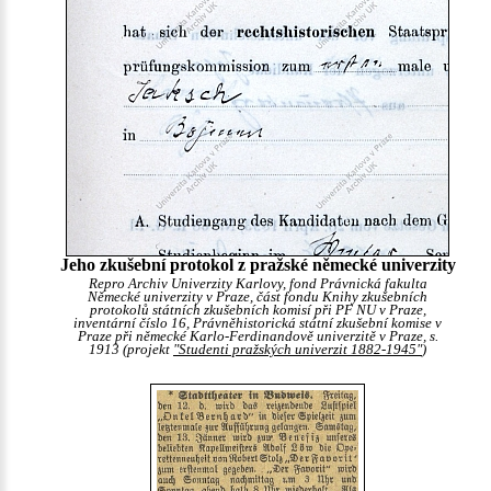
Jeho zkušební protokol z pražské německé univerzity
Repro Archiv Univerzity Karlovy, fond Právnická fakulta
Německé univerzity v Praze, část fondu Knihy zkušebních
protokolů státních zkušebních komisí při PF NU v Praze,
inventární číslo 16, Právněhistorická státní zkušební komise v
Praze při německé Karlo-Ferdinandově univerzitě v Praze, s.
1913 (projekt
"Studenti pražských univerzit 1882-1945"
)