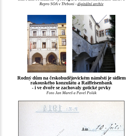
Repro SOA v Třeboni -
digitální archiv
Rodný dům na českobudějovickém náměstí je sídlem
rakouského konzulátu a Raiffeisenbank
- i ve dvoře se zachovaly gotické prvky
Foto Jan Mareš a Pavel Polák