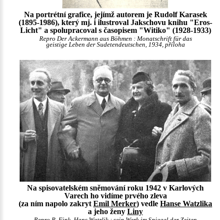
Na portrétní grafice, jejímž autorem je Rudolf Karasek
(1895-1986), který mj. i ilustroval Jakschovu knihu "Eros-
Licht" a spolupracoval s časopisem "Witiko" (1928-1933)
Repro Der Ackermann aus Böhmen : Monatschrift für das
geistige Leben der Sudetendeutschen, 1934, příloha
Na spisovatelském sněmování roku 1942 v Karlových
Varech ho vidíme prvého zleva
(za ním napolo zakryt
Emil Merker
) vedle
Hanse Watzlika
a jeho ženy
Liny
Repro
R. Fink
, Hans Watzlik : sein Werk im Spiegel der Zeiten