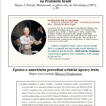
na Pražském hradě
Repro J. Petráň, Molavcová, to přece víte, že Vás miluju (1997),
s. 49
Zpráva o americkém provedení scénické úpravy textu
Repro www stránky
Micocci Productions