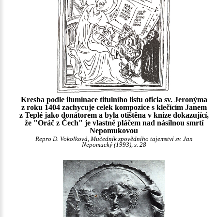
Kresba podle iluminace titulního listu oficia sv. Jeronýma
z roku 1404 zachycuje celek kompozice s klečícím Janem
z Teplé jako donátorem a byla otištěna v knize dokazující,
že "Oráč z Čech" je vlastně pláčem nad násilnou smrtí
Nepomukovou
Repro D. Vokolková, Mučedník zpovědního tajemství sv. Jan
Nepomucký (1993), s. 28