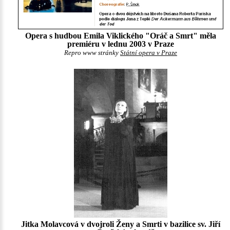
Opera s hudbou Emila Viklického "Oráč a Smrt" měla
premiéru v lednu 2003 v Praze
Repro www stránky
Státní opera v Praze
Jitka Molavcová v dvojroli Ženy a Smrti v bazilice sv. Jiří