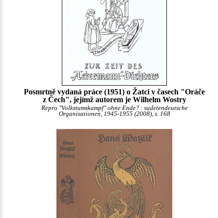
Posmrtně vydaná práce (1951) o Žatci v časech "Oráče
z Čech", jejímž autorem je Wilhelm Wostry
Repro "Volkstumskampf" ohne Ende? : sudetendeutsche
Organisationen, 1945-1955 (2008), s. 168