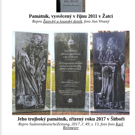
Památník, vysvěcený v říjnu 2011 v Žatci
Repro
Žatecký a lounský deník
, foto Jan Vrtaný
Jeho trojboký památník, zřízený roku 2017 v Šitboři
Repro SudetendeutscheZeitung, 2017, č. 49, s. 13, foto foto
Karl
Reitmeier