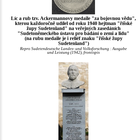
Líc a rub tzv. Ackermannovy medaile "za bojovnou vědu",
kterou každoročně udílel od roku 1940 hejtman "říšské
župy Sudetenland" na veřejných zasedáních
"Sudetoněmeckého ústavu pro bádání o zemi a lidu"
(na rubu medaile je i reliéf znaku "říšské župy
Sudetenland")
Repro Sudetendeutsche Landes- und Volksforschung : Ausgabe
und Leistung (1942), frontispis